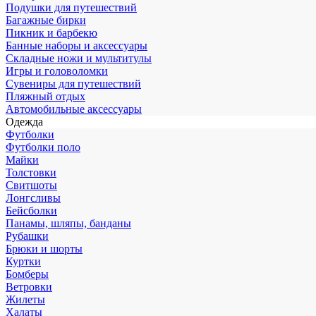
Подушки для путешествий
Багажные бирки
Пикник и барбекю
Банные наборы и аксессуары
Складные ножи и мультитулы
Игры и головоломки
Сувениры для путешествий
Пляжный отдых
Автомобильные аксессуары
Одежда
Футболки
Футболки поло
Майки
Толстовки
Свитшоты
Лонгсливы
Бейсболки
Панамы, шляпы, банданы
Рубашки
Брюки и шорты
Куртки
Бомберы
Ветровки
Жилеты
Халаты