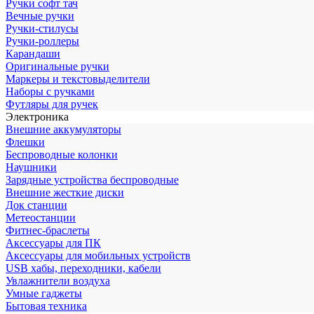
Ручки софт тач
Вечные ручки
Ручки-стилусы
Ручки-роллеры
Карандаши
Оригинальные ручки
Маркеры и текстовыделители
Наборы с ручками
Футляры для ручек
Электроника
Внешние аккумуляторы
Флешки
Беспроводные колонки
Наушники
Зарядные устройства беспроводные
Внешние жесткие диски
Док станции
Метеостанции
Фитнес-браслеты
Аксессуары для ПК
Аксессуары для мобильных устройств
USB хабы, переходники, кабели
Увлажнители воздуха
Умные гаджеты
Бытовая техника