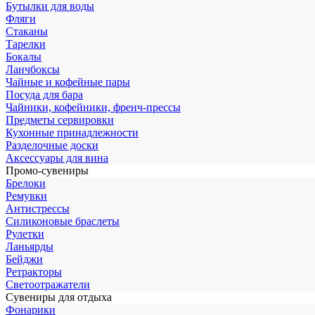
Бутылки для воды
Фляги
Стаканы
Тарелки
Бокалы
Ланчбоксы
Чайные и кофейные пары
Посуда для бара
Чайники, кофейники, френч-прессы
Предметы сервировки
Кухонные принадлежности
Разделочные доски
Аксессуары для вина
Промо-сувениры
Брелоки
Ремувки
Антистрессы
Силиконовые браслеты
Рулетки
Ланьярды
Бейджи
Ретракторы
Светоотражатели
Сувениры для отдыха
Фонарики