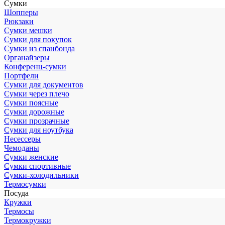
Сумки
Шопперы
Рюкзаки
Сумки мешки
Сумки для покупок
Сумки из спанбонда
Органайзеры
Конференц-сумки
Портфели
Сумки для документов
Сумки через плечо
Сумки поясные
Сумки дорожные
Сумки прозрачные
Сумки для ноутбука
Несессеры
Чемоданы
Сумки женские
Сумки спортивные
Сумки-холодильники
Термосумки
Посуда
Кружки
Термосы
Термокружки