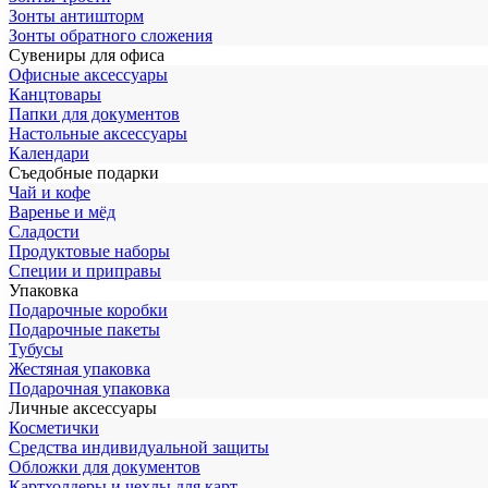
Зонты антишторм
Зонты обратного сложения
Сувениры для офиса
Офисные аксессуары
Канцтовары
Папки для документов
Настольные аксессуары
Календари
Съедобные подарки
Чай и кофе
Варенье и мёд
Сладости
Продуктовые наборы
Специи и приправы
Упаковка
Подарочные коробки
Подарочные пакеты
Тубусы
Жестяная упаковка
Подарочная упаковка
Личные аксессуары
Косметички
Средства индивидуальной защиты
Обложки для документов
Картхолдеры и чехлы для карт