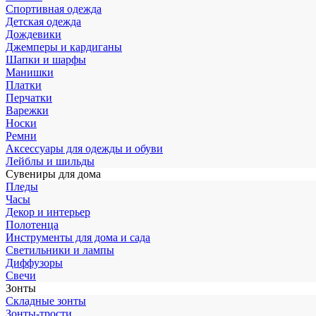
Спортивная одежда
Детская одежда
Дождевики
Джемперы и кардиганы
Шапки и шарфы
Манишки
Платки
Перчатки
Варежки
Носки
Ремни
Аксессуары для одежды и обуви
Лейблы и шильды
Сувениры для дома
Пледы
Часы
Декор и интерьер
Полотенца
Инструменты для дома и сада
Светильники и лампы
Диффузоры
Свечи
Зонты
Складные зонты
Зонты-трости