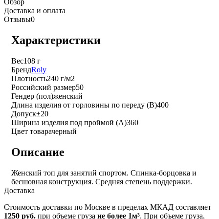
Обзор
Доставка и оплата
Отзывы
0
Характеристики
Вес
108 г
Бренд
Roly
Плотность
240 г/м2
Российский размер
50
Гендер (пол)
женский
Длина изделия от горловины по переду (B)
400
Допуск
±20
Ширина изделия под проймой (A)
360
Цвет товара
черный
Описание
Женский топ для занятий спортом. Спинка-борцовка и
бесшовная конструкция. Средняя степень поддержки.
Доставка
Стоимость доставки по Москве в пределах МКАД составляет
1250 руб.
при объеме груза
не более 1м³
. При объеме груза,