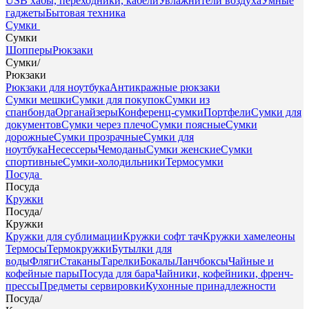
USB хабы, переходники, кабели
Увлажнители воздуха
Умные
гаджеты
Бытовая техника
Сумки
Сумки
Шопперы
Рюкзаки
Сумки
/
Рюкзаки
Рюкзаки для ноутбука
Антикражные рюкзаки
Сумки мешки
Сумки для покупок
Сумки из
спанбонда
Органайзеры
Конференц-сумки
Портфели
Сумки для
документов
Сумки через плечо
Сумки поясные
Сумки
дорожные
Сумки прозрачные
Сумки для
ноутбука
Несессеры
Чемоданы
Сумки женские
Сумки
спортивные
Сумки-холодильники
Термосумки
Посуда
Посуда
Кружки
Посуда
/
Кружки
Кружки для сублимации
Кружки софт тач
Кружки хамелеоны
Термосы
Термокружки
Бутылки для
воды
Фляги
Стаканы
Тарелки
Бокалы
Ланчбоксы
Чайные и
кофейные пары
Посуда для бара
Чайники, кофейники, френч-
прессы
Предметы сервировки
Кухонные принадлежности
Посуда
/