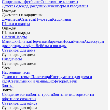
Спортивные футболки
Спортивные костюмы
Детская одежда
Дождевики
Джемперы и кардиганы
Одежда
/
Джемперы и кардиганы
Джемперы
Свитеры
Пуловеры
Кардиганы
Шапки и шарфы
Одежда
/
Шапки и шарфы
Шапки
Шарфы
Манишки
Платки
Перчатки
Варежки
Носки
Ремни
Аксессуары
для одежды и обуви
Лейблы и шильды
Сувениры для дома
Сувениры для дома
Пледы
Часы
Сувениры для дома
/
Часы
Настенные часы
Декор и интерьер
Полотенца
Инструменты для дома и
сада
Светильники и лампы
Диффузоры
Свечи
Зонты
Зонты
Складные зонты
Зонты-трости
Зонты антишторм
Зонты
обратного сложения
Сувениры для офиса
Сувениры для офиса