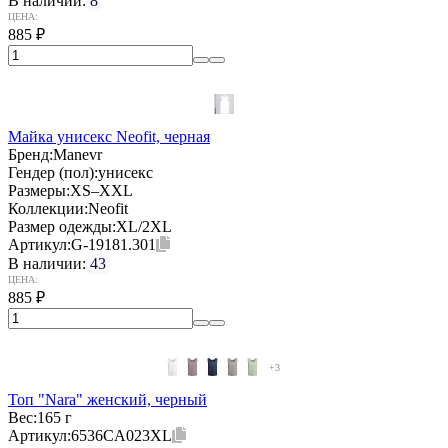
В наличии:
8
ЦЕНА:
885
₽
Майка унисекс Neofit, черная
Бренд:
Manevr
Гендер (пол):
унисекс
Размеры:
XS–XXL
Коллекции:
Neofit
Размер одежды:
XL/2XL
Артикул:
G-19181.301
В наличии:
43
ЦЕНА:
885
₽
+3
Топ "Nara" женский, черный
Вес:
165 г
Артикул:
6536CA023XL