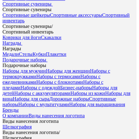
Спортивные сувениры
Спортивные сувениры
Спортивные шейкеры
Спортивные аксессуары
Спортивный
инвентарь
Спортивные сувениры
/
Спортивный инвентарь
Коврики для йоги
Скакалки
Награды
Награды
Медали
Стелы
Кубки
Плакетки
Подарочные наборы
Подарочные наборы
Наборы для мужчин
Наборы для женщин
Наборы с
термокружками
Наборы с термосами
Наборы с
ежедневниками
Наборы с блокнотами
Наборы с
пледами
Наборы с одеждой
Бизнес-наборы
Наборы для
детей
Наборы с аккумуляторами
Наборы из кожи
Наборы для
вина
Наборы для сыра
Дорожные наборы
Спортивные
наборы
Наборы с мультитулами
Наборы для выращивания
Бренды
О компании
Виды нанесения логотипа
Виды нанесения логотипа
Шелкография
Виды нанесения логотипа
/
Шелкография