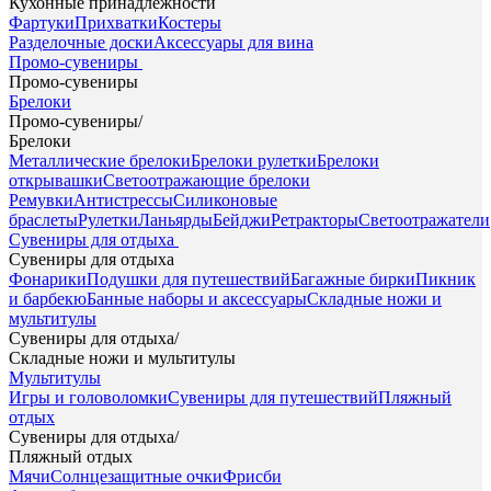
Кухонные принадлежности
Фартуки
Прихватки
Костеры
Разделочные доски
Аксессуары для вина
Промо-сувениры
Промо-сувениры
Брелоки
Промо-сувениры
/
Брелоки
Металлические брелоки
Брелоки рулетки
Брелоки
открывашки
Светоотражающие брелоки
Ремувки
Антистрессы
Силиконовые
браслеты
Рулетки
Ланьярды
Бейджи
Ретракторы
Светоотражатели
Сувениры для отдыха
Сувениры для отдыха
Фонарики
Подушки для путешествий
Багажные бирки
Пикник
и барбекю
Банные наборы и аксессуары
Складные ножи и
мультитулы
Сувениры для отдыха
/
Складные ножи и мультитулы
Мультитулы
Игры и головоломки
Сувениры для путешествий
Пляжный
отдых
Сувениры для отдыха
/
Пляжный отдых
Мячи
Солнцезащитные очки
Фрисби