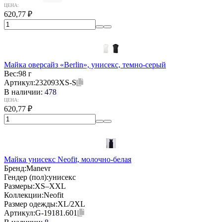
ЦЕНА:
620,77
₽
Майка оверсайз «Berlin», унисекс, темно-серый
Вес:
98 г
Артикул:
232093XS-S
В наличии:
478
ЦЕНА:
620,77
₽
Майка унисекс Neofit, молочно-белая
Бренд:
Manevr
Гендер (пол):
унисекс
Размеры:
XS–XXL
Коллекции:
Neofit
Размер одежды:
XL/2XL
Артикул:
G-19181.601