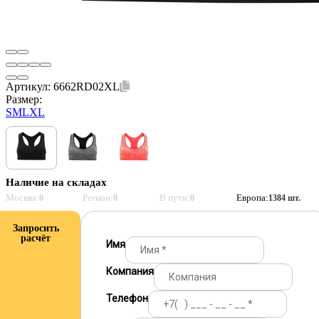
Артикул:
6662RD02XL
Размер:
S
M
L
XL
Наличие на складах
Москва:
Регион:
В пути:
Европа:
0
0
0
1384 шт.
Запросить
расчёт
Имя
Компания
Телефон