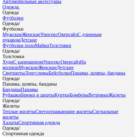
Автомобильные аксессуары
Одежда
Одежда
Футболки
Одежда
/
Футболки
Мужские
Женские
Унисекс
Оверсайз
С длинным
рукавом
Детские
Футболки поло
Майки
Толстовки
Одежда
/
Толстовки
Худи
С капюшоном
Унисекс
Оверсайз
На
молнии
Мужские
Женские
Детские
Свитшоты
Лонгсливы
Бейсболки
Панамы, шляпы, банданы
Одежда
/
Панамы, шляпы, банданы
Банданы
Панамы
Рубашки
Брюки и шорты
Куртки
Бомберы
Ветровки
Жилеты
Одежда
/
Жилеты
Теплые жилеты
Светоотражающие жилеты
Сигнальные
жилеты
Халаты
Спортивная одежда
Одежда
/
Спортивная одежда