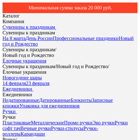
Минимальная сумма заказа 20 000 руб.
Каталог
Компания
Сувениры к праздникам
Сувениры к праздникам
На 8 марта
День России
Профессиональные праздники
Новый
год и Рождество
Сувениры к праздникам
/
Новый год и Рождество
Ёлочные украшения
Сувениры к праздникам
/
Новый год и Рождество
/
Ёлочные украшения
Новогодние шары
14 февраля
23 февраля
Ежедневники
Ежедневники
Недатированные
Датированные
Блокноты
Записные
книжки
Упаковка для ежедневников
Ручки
Ручки
Пластиковые
Металлические
Промо ручки
Эко ручки
Ручки
софт тач
Вечные ручки
Ручки-стилусы
Ручки-
роллеры
Карандаши
Ручки
/