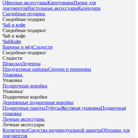
Офисные аксессуары
Канцтовары
Папки для
документов
Настольные аксессуары
Календари
Съедобные подарки
Съедобные подарки
Чай и кофе
Съедобные подарки
/
Чай и кофе
Чай
Кофе
Варенье и мёд
Сладости
Съедобные подарки
/
Сладости
Шоколад
Леденцы
Продуктовые наборы
Специи и приправы
Упаковка
Упаковка
Подарочные коробки
Упаковка
/
Подарочные коробки
Деревянные подарочные коробки
Подарочные пакеты
Тубусы
Жестяная упаковка
Подарочная
упаковка
Личные аксессуары
Личные аксессуары
Косметички
Средства индивидуальной защиты
Обложки для
документов