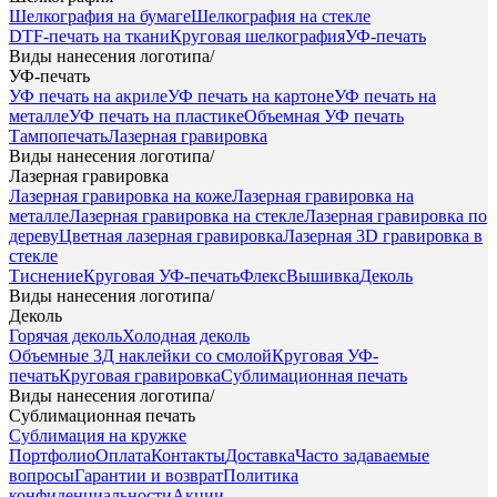
Шелкография на бумаге
Шелкография на стекле
DTF-печать на ткани
Круговая шелкография
УФ-печать
Виды нанесения логотипа
/
УФ-печать
УФ печать на акриле
УФ печать на картоне
УФ печать на
металле
УФ печать на пластике
Объемная УФ печать
Тампопечать
Лазерная гравировка
Виды нанесения логотипа
/
Лазерная гравировка
Лазерная гравировка на коже
Лазерная гравировка на
металле
Лазерная гравировка на стекле
Лазерная гравировка по
дереву
Цветная лазерная гравировка
Лазерная 3D гравировка в
стекле
Тиснение
Круговая УФ-печать
Флекс
Вышивка
Деколь
Виды нанесения логотипа
/
Деколь
Горячая деколь
Холодная деколь
Объемные 3Д наклейки со смолой
Круговая УФ-
печать
Круговая гравировка
Сублимационная печать
Виды нанесения логотипа
/
Сублимационная печать
Сублимация на кружке
Портфолио
Оплата
Контакты
Доставка
Часто задаваемые
вопросы
Гарантии и возврат
Политика
конфиденциальности
Акции