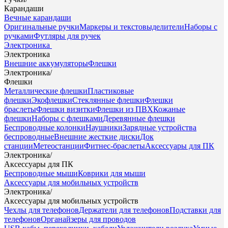
Карандаши
Вечные карандаши
Оригинальные ручки
Маркеры и текстовыделители
Наборы с
ручками
Футляры для ручек
Электроника
Электроника
Внешние аккумуляторы
Флешки
Электроника
/
Флешки
Металлические флешки
Пластиковые
флешки
Экофлешки
Стеклянные флешки
Флешки
браслеты
Флешки визитки
Флешки из ПВХ
Кожаные
флешки
Наборы с флешками
Деревянные флешки
Беспроводные колонки
Наушники
Зарядные устройства
беспроводные
Внешние жесткие диски
Док
станции
Метеостанции
Фитнес-браслеты
Аксессуары для ПК
Электроника
/
Аксессуары для ПК
Беспроводные мыши
Коврики для мыши
Аксессуары для мобильных устройств
Электроника
/
Аксессуары для мобильных устройств
Чехлы для телефонов
Держатели для телефонов
Подставки для
телефонов
Органайзеры для проводов