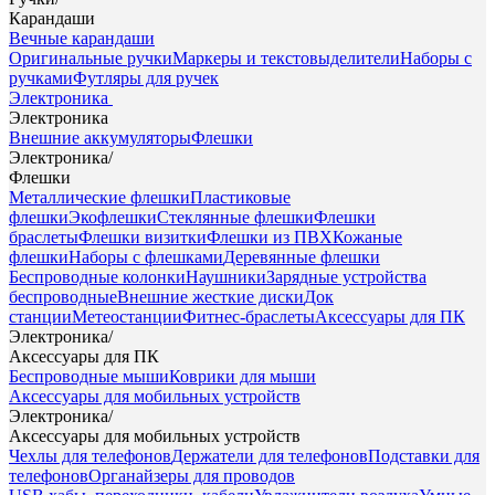
Карандаши
Вечные карандаши
Оригинальные ручки
Маркеры и текстовыделители
Наборы с
ручками
Футляры для ручек
Электроника
Электроника
Внешние аккумуляторы
Флешки
Электроника
/
Флешки
Металлические флешки
Пластиковые
флешки
Экофлешки
Стеклянные флешки
Флешки
браслеты
Флешки визитки
Флешки из ПВХ
Кожаные
флешки
Наборы с флешками
Деревянные флешки
Беспроводные колонки
Наушники
Зарядные устройства
беспроводные
Внешние жесткие диски
Док
станции
Метеостанции
Фитнес-браслеты
Аксессуары для ПК
Электроника
/
Аксессуары для ПК
Беспроводные мыши
Коврики для мыши
Аксессуары для мобильных устройств
Электроника
/
Аксессуары для мобильных устройств
Чехлы для телефонов
Держатели для телефонов
Подставки для
телефонов
Органайзеры для проводов