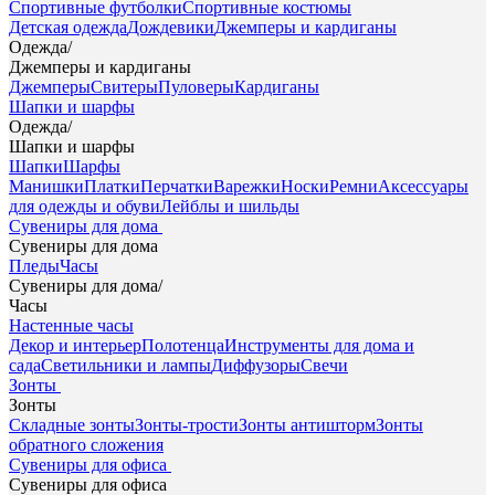
Спортивные футболки
Спортивные костюмы
Детская одежда
Дождевики
Джемперы и кардиганы
Одежда
/
Джемперы и кардиганы
Джемперы
Свитеры
Пуловеры
Кардиганы
Шапки и шарфы
Одежда
/
Шапки и шарфы
Шапки
Шарфы
Манишки
Платки
Перчатки
Варежки
Носки
Ремни
Аксессуары
для одежды и обуви
Лейблы и шильды
Сувениры для дома
Сувениры для дома
Пледы
Часы
Сувениры для дома
/
Часы
Настенные часы
Декор и интерьер
Полотенца
Инструменты для дома и
сада
Светильники и лампы
Диффузоры
Свечи
Зонты
Зонты
Складные зонты
Зонты-трости
Зонты антишторм
Зонты
обратного сложения
Сувениры для офиса
Сувениры для офиса