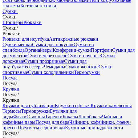
USB хабы, переходники, кабели
Увлажнители воздуха
Умные
гаджеты
Бытовая техника
Сумки
Сумки
Шопперы
Рюкзаки
Сумки
/
Рюкзаки
Рюкзаки для ноутбука
Антикражные рюкзаки
Сумки мешки
Сумки для покупок
Сумки из
спанбонда
Органайзеры
Конференц-сумки
Портфели
Сумки для
документов
Сумки через плечо
Сумки поясные
Сумки
дорожные
Сумки прозрачные
Сумки для
ноутбука
Несессеры
Чемоданы
Сумки женские
Сумки
спортивные
Сумки-холодильники
Термосумки
Посуда
Посуда
Кружки
Посуда
/
Кружки
Кружки для сублимации
Кружки софт тач
Кружки хамелеоны
Термосы
Термокружки
Бутылки для
воды
Фляги
Стаканы
Тарелки
Бокалы
Ланчбоксы
Чайные и
кофейные пары
Посуда для бара
Чайники, кофейники, френч-
прессы
Предметы сервировки
Кухонные принадлежности
Посуда
/