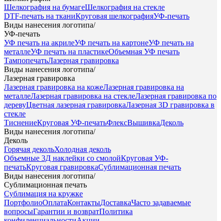
Шелкография на бумаге
Шелкография на стекле
DTF-печать на ткани
Круговая шелкография
УФ-печать
Виды нанесения логотипа
/
УФ-печать
УФ печать на акриле
УФ печать на картоне
УФ печать на
металле
УФ печать на пластике
Объемная УФ печать
Тампопечать
Лазерная гравировка
Виды нанесения логотипа
/
Лазерная гравировка
Лазерная гравировка на коже
Лазерная гравировка на
металле
Лазерная гравировка на стекле
Лазерная гравировка по
дереву
Цветная лазерная гравировка
Лазерная 3D гравировка в
стекле
Тиснение
Круговая УФ-печать
Флекс
Вышивка
Деколь
Виды нанесения логотипа
/
Деколь
Горячая деколь
Холодная деколь
Объемные 3Д наклейки со смолой
Круговая УФ-
печать
Круговая гравировка
Сублимационная печать
Виды нанесения логотипа
/
Сублимационная печать
Сублимация на кружке
Портфолио
Оплата
Контакты
Доставка
Часто задаваемые
вопросы
Гарантии и возврат
Политика
конфиденциальности
Акции