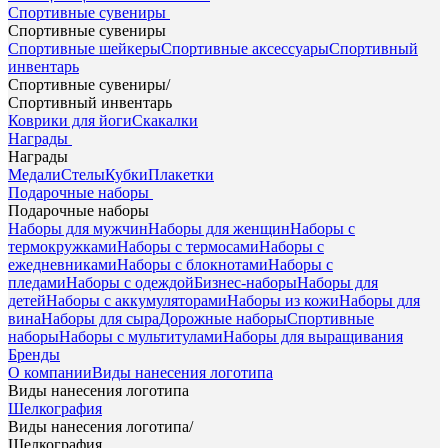
Спортивные сувениры
Спортивные сувениры
Спортивные шейкеры
Спортивные аксессуары
Спортивный
инвентарь
Спортивные сувениры
/
Спортивный инвентарь
Коврики для йоги
Скакалки
Награды
Награды
Медали
Стелы
Кубки
Плакетки
Подарочные наборы
Подарочные наборы
Наборы для мужчин
Наборы для женщин
Наборы с
термокружками
Наборы с термосами
Наборы с
ежедневниками
Наборы с блокнотами
Наборы с
пледами
Наборы с одеждой
Бизнес-наборы
Наборы для
детей
Наборы с аккумуляторами
Наборы из кожи
Наборы для
вина
Наборы для сыра
Дорожные наборы
Спортивные
наборы
Наборы с мультитулами
Наборы для выращивания
Бренды
О компании
Виды нанесения логотипа
Виды нанесения логотипа
Шелкография
Виды нанесения логотипа
/
Шелкография