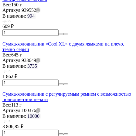
Вес:
150 г
Артикул:
939552
В наличии:
994
ЦЕНА:
609
₽
Сумка-холодильник «Cool XL» с двумя лямками на плечо,
темно-серый
Вес:
645 г
Артикул:
938649
В наличии:
3735
ЦЕНА:
1 862
₽
Сумка-холодильник с регулируемым ремнем с возможностью
полноцветной печати
Вес:
113 г
Артикул:
100376
В наличии:
10000
ЦЕНА:
3 806,85
₽