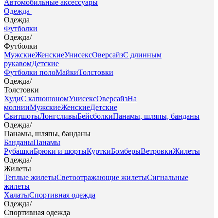
Автомобильные аксессуары
Одежда
Одежда
Футболки
Одежда
/
Футболки
Мужские
Женские
Унисекс
Оверсайз
С длинным
рукавом
Детские
Футболки поло
Майки
Толстовки
Одежда
/
Толстовки
Худи
С капюшоном
Унисекс
Оверсайз
На
молнии
Мужские
Женские
Детские
Свитшоты
Лонгсливы
Бейсболки
Панамы, шляпы, банданы
Одежда
/
Панамы, шляпы, банданы
Банданы
Панамы
Рубашки
Брюки и шорты
Куртки
Бомберы
Ветровки
Жилеты
Одежда
/
Жилеты
Теплые жилеты
Светоотражающие жилеты
Сигнальные
жилеты
Халаты
Спортивная одежда
Одежда
/
Спортивная одежда