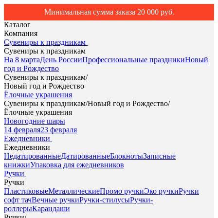
Минимальная сумма заказа 20 000 руб.
Каталог
Компания
Сувениры к праздникам
Сувениры к праздникам
На 8 марта
День России
Профессиональные праздники
Новый
год и Рождество
Сувениры к праздникам
/
Новый год и Рождество
Ёлочные украшения
Сувениры к праздникам
/
Новый год и Рождество
/
Ёлочные украшения
Новогодние шары
14 февраля
23 февраля
Ежедневники
Ежедневники
Недатированные
Датированные
Блокноты
Записные
книжки
Упаковка для ежедневников
Ручки
Ручки
Пластиковые
Металлические
Промо ручки
Эко ручки
Ручки
софт тач
Вечные ручки
Ручки-стилусы
Ручки-
роллеры
Карандаши
Ручки
/