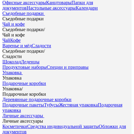
Офисные аксессуары
Канцтовары
Папки для
документов
Настольные аксессуары
Календари
Съедобные подарки
Съедобные подарки
Чай и кофе
Съедобные подарки
/
Чай и кофе
Чай
Кофе
Варенье и мёд
Сладости
Съедобные подарки
/
Сладости
Шоколад
Леденцы
Продуктовые наборы
Специи и приправы
Упаковка
Упаковка
Подарочные коробки
Упаковка
/
Подарочные коробки
Деревянные подарочные коробки
Подарочные пакеты
Тубусы
Жестяная упаковка
Подарочная
упаковка
Личные аксессуары
Личные аксессуары
Косметички
Средства индивидуальной защиты
Обложки для
документов