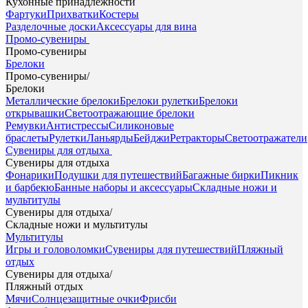
Кухонные принадлежности
Фартуки
Прихватки
Костеры
Разделочные доски
Аксессуары для вина
Промо-сувениры
Промо-сувениры
Брелоки
Промо-сувениры
/
Брелоки
Металлические брелоки
Брелоки рулетки
Брелоки
открывашки
Светоотражающие брелоки
Ремувки
Антистрессы
Силиконовые
браслеты
Рулетки
Ланьярды
Бейджи
Ретракторы
Светоотражатели
Сувениры для отдыха
Сувениры для отдыха
Фонарики
Подушки для путешествий
Багажные бирки
Пикник
и барбекю
Банные наборы и аксессуары
Складные ножи и
мультитулы
Сувениры для отдыха
/
Складные ножи и мультитулы
Мультитулы
Игры и головоломки
Сувениры для путешествий
Пляжный
отдых
Сувениры для отдыха
/
Пляжный отдых
Мячи
Солнцезащитные очки
Фрисби