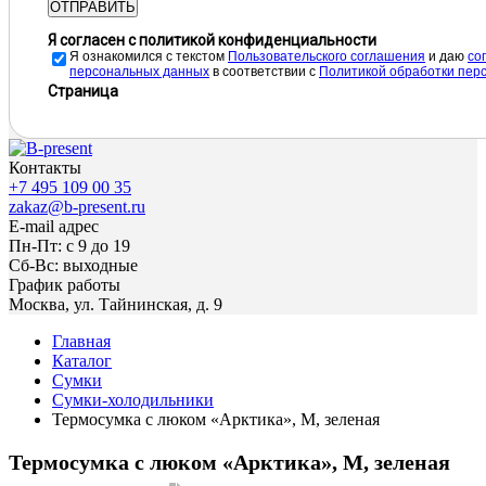
ОТПРАВИТЬ
Я согласен с политикой конфиденциальности
Я ознакомился с текстом
Пользовательского соглашения
и даю
cо
персональных данных
в соответствии с
Политикой обработки пер
Страница
Контакты
+7 495 109 00 35
zakaz@b-present.ru
E-mail адрес
Пн-Пт: с 9 до 19
Сб-Вс: выходные
График работы
Москва, ул. Тайнинская, д. 9
Главная
Каталог
Сумки
Сумки-холодильники
Термосумка с люком «Арктика», M, зеленая
Термосумка с люком «Арктика», M, зеленая