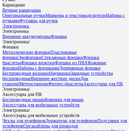
Карандаши
Вечные карандаши
Оригинальные ручки
Маркеры и текстовыделители
Наборы с
ручками
Футляры для ручек
Электроника
Электроника
Внешние аккумуляторы
Флешки
Электроника
/
Флешки
Металлические флешки
Пластиковые
флешки
Экофлешки
Стеклянные флешки
Флешки
браслеты
Флешки визитки
Флешки из ПВХ
Кожаные
флешки
Наборы с флешками
Деревянные флешки
Беспроводные колонки
Наушники
Зарядные устройства
беспроводные
Внешние жесткие диски
Док
станции
Метеостанции
Фитнес-браслеты
Аксессуары для ПК
Электроника
/
Аксессуары для ПК
Беспроводные мыши
Коврики для мыши
Аксессуары для мобильных устройств
Электроника
/
Аксессуары для мобильных устройств
Чехлы для телефонов
Держатели для телефонов
Подставки для
телефонов
Органайзеры для проводов