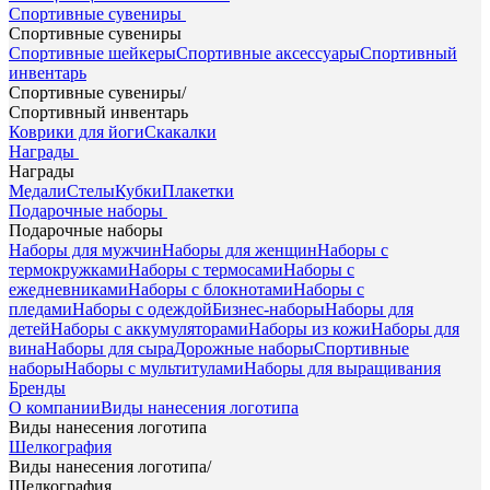
Спортивные сувениры
Спортивные сувениры
Спортивные шейкеры
Спортивные аксессуары
Спортивный
инвентарь
Спортивные сувениры
/
Спортивный инвентарь
Коврики для йоги
Скакалки
Награды
Награды
Медали
Стелы
Кубки
Плакетки
Подарочные наборы
Подарочные наборы
Наборы для мужчин
Наборы для женщин
Наборы с
термокружками
Наборы с термосами
Наборы с
ежедневниками
Наборы с блокнотами
Наборы с
пледами
Наборы с одеждой
Бизнес-наборы
Наборы для
детей
Наборы с аккумуляторами
Наборы из кожи
Наборы для
вина
Наборы для сыра
Дорожные наборы
Спортивные
наборы
Наборы с мультитулами
Наборы для выращивания
Бренды
О компании
Виды нанесения логотипа
Виды нанесения логотипа
Шелкография
Виды нанесения логотипа
/
Шелкография