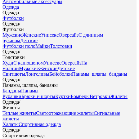
Автомобильные аксессуары
Одежда
Одежда
Футболки
Одежда
/
Футболки
Мужские
Женские
Унисекс
Оверсайз
С длинным
рукавом
Детские
Футболки поло
Майки
Толстовки
Одежда
/
Толстовки
Худи
С капюшоном
Унисекс
Оверсайз
На
молнии
Мужские
Женские
Детские
Свитшоты
Лонгсливы
Бейсболки
Панамы, шляпы, банданы
Одежда
/
Панамы, шляпы, банданы
Банданы
Панамы
Рубашки
Брюки и шорты
Куртки
Бомберы
Ветровки
Жилеты
Одежда
/
Жилеты
Теплые жилеты
Светоотражающие жилеты
Сигнальные
жилеты
Халаты
Спортивная одежда
Одежда
/
Спортивная одежда