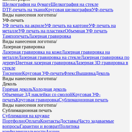
Шелкография на бумаге
Шелкография на стекле
DTF-печать на ткани
Круговая шелкография
УФ-печать
Виды нанесения логотипа
/
УФ-печать
УФ печать на акриле
УФ печать на картоне
УФ печать на
металле
УФ печать на пластике
Объемная УФ печать
Тампопечать
Лазерная гравировка
Виды нанесения логотипа
/
Лазерная гравировка
Лазерная гравировка на коже
Лазерная гравировка на
металле
Лазерная гравировка на стекле
Лазерная гравировка по
дереву
Цветная лазерная гравировка
Лазерная 3D гравировка в
стекле
Тиснение
Круговая УФ-печать
Флекс
Вышивка
Деколь
Виды нанесения логотипа
/
Деколь
Горячая деколь
Холодная деколь
Объемные 3Д наклейки со смолой
Круговая УФ-
печать
Круговая гравировка
Сублимационная печать
Виды нанесения логотипа
/
Сублимационная печать
Сублимация на кружке
Портфолио
Оплата
Контакты
Доставка
Часто задаваемые
вопросы
Гарантии и возврат
Политика
конфиденциальности
Акции