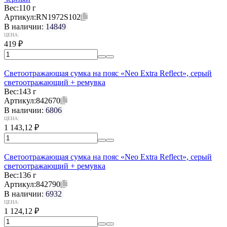
Вес:
110 г
Артикул:
RN1972S102
В наличии:
14849
ЦЕНА:
419
₽
Светоотражающая сумка на пояс «Neo Extra Reflect», серый
светоотражающий + ремувка
Вес:
143 г
Артикул:
842670
В наличии:
6806
ЦЕНА:
1 143,12
₽
Светоотражающая сумка на пояс «Neo Extra Reflect», серый
светоотражающий + ремувка
Вес:
136 г
Артикул:
842790
В наличии:
6932
ЦЕНА:
1 124,12
₽