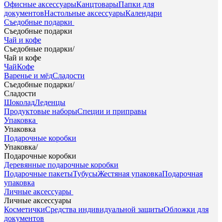
Офисные аксессуары
Канцтовары
Папки для
документов
Настольные аксессуары
Календари
Съедобные подарки
Съедобные подарки
Чай и кофе
Съедобные подарки
/
Чай и кофе
Чай
Кофе
Варенье и мёд
Сладости
Съедобные подарки
/
Сладости
Шоколад
Леденцы
Продуктовые наборы
Специи и приправы
Упаковка
Упаковка
Подарочные коробки
Упаковка
/
Подарочные коробки
Деревянные подарочные коробки
Подарочные пакеты
Тубусы
Жестяная упаковка
Подарочная
упаковка
Личные аксессуары
Личные аксессуары
Косметички
Средства индивидуальной защиты
Обложки для
документов