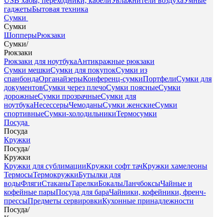
USB хабы, переходники, кабели
Увлажнители воздуха
Умные
гаджеты
Бытовая техника
Сумки
Сумки
Шопперы
Рюкзаки
Сумки
/
Рюкзаки
Рюкзаки для ноутбука
Антикражные рюкзаки
Сумки мешки
Сумки для покупок
Сумки из
спанбонда
Органайзеры
Конференц-сумки
Портфели
Сумки для
документов
Сумки через плечо
Сумки поясные
Сумки
дорожные
Сумки прозрачные
Сумки для
ноутбука
Несессеры
Чемоданы
Сумки женские
Сумки
спортивные
Сумки-холодильники
Термосумки
Посуда
Посуда
Кружки
Посуда
/
Кружки
Кружки для сублимации
Кружки софт тач
Кружки хамелеоны
Термосы
Термокружки
Бутылки для
воды
Фляги
Стаканы
Тарелки
Бокалы
Ланчбоксы
Чайные и
кофейные пары
Посуда для бара
Чайники, кофейники, френч-
прессы
Предметы сервировки
Кухонные принадлежности
Посуда
/