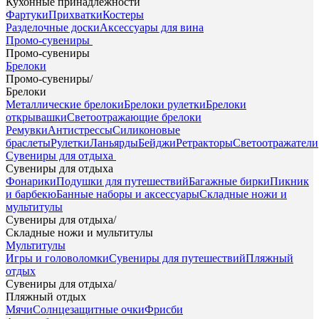
Кухонные принадлежности
Фартуки
Прихватки
Костеры
Разделочные доски
Аксессуары для вина
Промо-сувениры
Промо-сувениры
Брелоки
Промо-сувениры
/
Брелоки
Металлические брелоки
Брелоки рулетки
Брелоки
открывашки
Светоотражающие брелоки
Ремувки
Антистрессы
Силиконовые
браслеты
Рулетки
Ланьярды
Бейджи
Ретракторы
Светоотражатели
Сувениры для отдыха
Сувениры для отдыха
Фонарики
Подушки для путешествий
Багажные бирки
Пикник
и барбекю
Банные наборы и аксессуары
Складные ножи и
мультитулы
Сувениры для отдыха
/
Складные ножи и мультитулы
Мультитулы
Игры и головоломки
Сувениры для путешествий
Пляжный
отдых
Сувениры для отдыха
/
Пляжный отдых
Мячи
Солнцезащитные очки
Фрисби