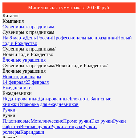
Минимальная сумма заказа 20 000 руб.
Каталог
Компания
Сувениры к праздникам
Сувениры к праздникам
На 8 марта
День России
Профессиональные праздники
Новый
год и Рождество
Сувениры к праздникам
/
Новый год и Рождество
Ёлочные украшения
Сувениры к праздникам
/
Новый год и Рождество
/
Ёлочные украшения
Новогодние шары
14 февраля
23 февраля
Ежедневники
Ежедневники
Недатированные
Датированные
Блокноты
Записные
книжки
Упаковка для ежедневников
Ручки
Ручки
Пластиковые
Металлические
Промо ручки
Эко ручки
Ручки
софт тач
Вечные ручки
Ручки-стилусы
Ручки-
роллеры
Карандаши
Ручки
/