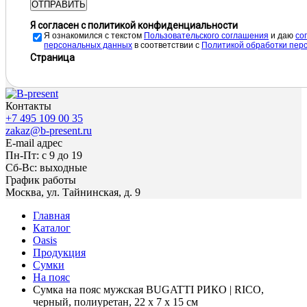
ОТПРАВИТЬ
Я согласен с политикой конфиденциальности
Я ознакомился с текстом
Пользовательского соглашения
и даю
cо
персональных данных
в соответствии с
Политикой обработки пер
Страница
Контакты
+7 495 109 00 35
zakaz@b-present.ru
E-mail адрес
Пн-Пт: с 9 до 19
Сб-Вс: выходные
График работы
Москва, ул. Тайнинская, д. 9
Главная
Каталог
Oasis
Продукция
Сумки
На пояс
Сумка на пояс мужская BUGATTI РИКО | RICO,
черный, полиуретан, 22 x 7 x 15 см