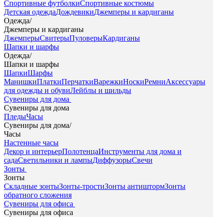
Спортивные футболки
Спортивные костюмы
Детская одежда
Дождевики
Джемперы и кардиганы
Одежда
/
Джемперы и кардиганы
Джемперы
Свитеры
Пуловеры
Кардиганы
Шапки и шарфы
Одежда
/
Шапки и шарфы
Шапки
Шарфы
Манишки
Платки
Перчатки
Варежки
Носки
Ремни
Аксессуары
для одежды и обуви
Лейблы и шильды
Сувениры для дома
Сувениры для дома
Пледы
Часы
Сувениры для дома
/
Часы
Настенные часы
Декор и интерьер
Полотенца
Инструменты для дома и
сада
Светильники и лампы
Диффузоры
Свечи
Зонты
Зонты
Складные зонты
Зонты-трости
Зонты антишторм
Зонты
обратного сложения
Сувениры для офиса
Сувениры для офиса