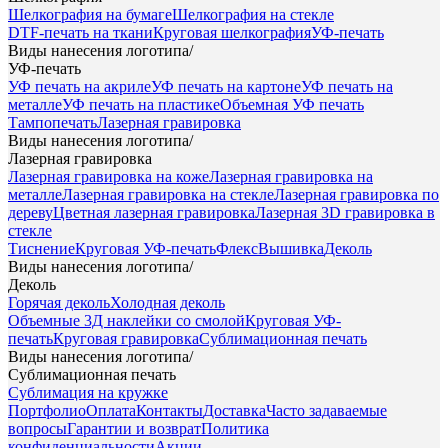
Шелкография на бумаге
Шелкография на стекле
DTF-печать на ткани
Круговая шелкография
УФ-печать
Виды нанесения логотипа
/
УФ-печать
УФ печать на акриле
УФ печать на картоне
УФ печать на
металле
УФ печать на пластике
Объемная УФ печать
Тампопечать
Лазерная гравировка
Виды нанесения логотипа
/
Лазерная гравировка
Лазерная гравировка на коже
Лазерная гравировка на
металле
Лазерная гравировка на стекле
Лазерная гравировка по
дереву
Цветная лазерная гравировка
Лазерная 3D гравировка в
стекле
Тиснение
Круговая УФ-печать
Флекс
Вышивка
Деколь
Виды нанесения логотипа
/
Деколь
Горячая деколь
Холодная деколь
Объемные 3Д наклейки со смолой
Круговая УФ-
печать
Круговая гравировка
Сублимационная печать
Виды нанесения логотипа
/
Сублимационная печать
Сублимация на кружке
Портфолио
Оплата
Контакты
Доставка
Часто задаваемые
вопросы
Гарантии и возврат
Политика
конфиденциальности
Акции