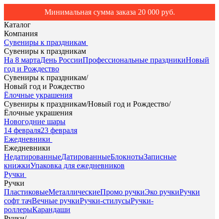
Минимальная сумма заказа 20 000 руб.
Каталог
Компания
Сувениры к праздникам
Сувениры к праздникам
На 8 марта
День России
Профессиональные праздники
Новый
год и Рождество
Сувениры к праздникам
/
Новый год и Рождество
Ёлочные украшения
Сувениры к праздникам
/
Новый год и Рождество
/
Ёлочные украшения
Новогодние шары
14 февраля
23 февраля
Ежедневники
Ежедневники
Недатированные
Датированные
Блокноты
Записные
книжки
Упаковка для ежедневников
Ручки
Ручки
Пластиковые
Металлические
Промо ручки
Эко ручки
Ручки
софт тач
Вечные ручки
Ручки-стилусы
Ручки-
роллеры
Карандаши
Ручки
/