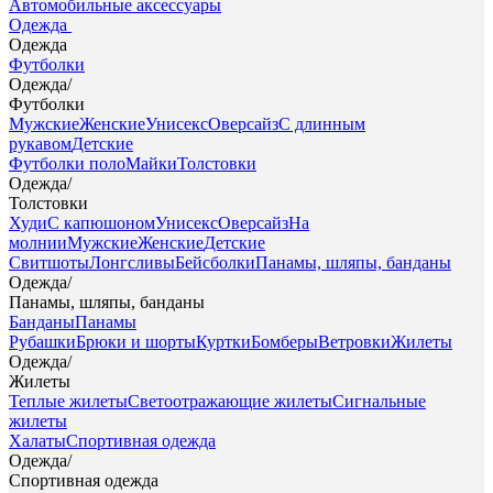
Автомобильные аксессуары
Одежда
Одежда
Футболки
Одежда
/
Футболки
Мужские
Женские
Унисекс
Оверсайз
С длинным
рукавом
Детские
Футболки поло
Майки
Толстовки
Одежда
/
Толстовки
Худи
С капюшоном
Унисекс
Оверсайз
На
молнии
Мужские
Женские
Детские
Свитшоты
Лонгсливы
Бейсболки
Панамы, шляпы, банданы
Одежда
/
Панамы, шляпы, банданы
Банданы
Панамы
Рубашки
Брюки и шорты
Куртки
Бомберы
Ветровки
Жилеты
Одежда
/
Жилеты
Теплые жилеты
Светоотражающие жилеты
Сигнальные
жилеты
Халаты
Спортивная одежда
Одежда
/
Спортивная одежда