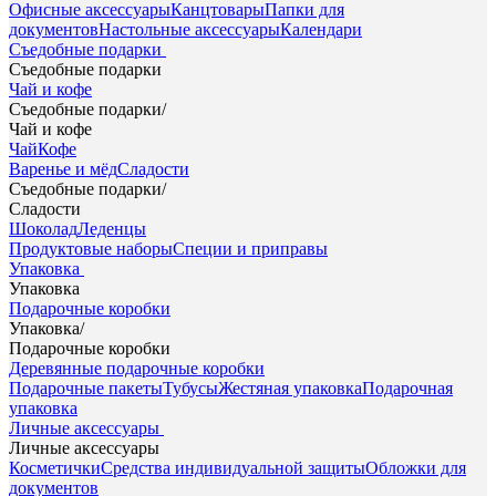
Офисные аксессуары
Канцтовары
Папки для
документов
Настольные аксессуары
Календари
Съедобные подарки
Съедобные подарки
Чай и кофе
Съедобные подарки
/
Чай и кофе
Чай
Кофе
Варенье и мёд
Сладости
Съедобные подарки
/
Сладости
Шоколад
Леденцы
Продуктовые наборы
Специи и приправы
Упаковка
Упаковка
Подарочные коробки
Упаковка
/
Подарочные коробки
Деревянные подарочные коробки
Подарочные пакеты
Тубусы
Жестяная упаковка
Подарочная
упаковка
Личные аксессуары
Личные аксессуары
Косметички
Средства индивидуальной защиты
Обложки для
документов