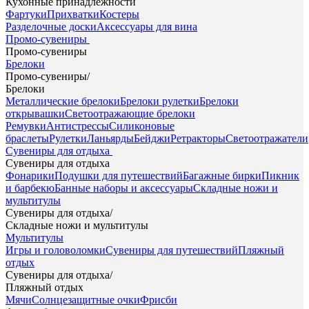
Кухонные принадлежности
Фартуки
Прихватки
Костеры
Разделочные доски
Аксессуары для вина
Промо-сувениры
Промо-сувениры
Брелоки
Промо-сувениры
/
Брелоки
Металлические брелоки
Брелоки рулетки
Брелоки
открывашки
Светоотражающие брелоки
Ремувки
Антистрессы
Силиконовые
браслеты
Рулетки
Ланьярды
Бейджи
Ретракторы
Светоотражатели
Сувениры для отдыха
Сувениры для отдыха
Фонарики
Подушки для путешествий
Багажные бирки
Пикник
и барбекю
Банные наборы и аксессуары
Складные ножи и
мультитулы
Сувениры для отдыха
/
Складные ножи и мультитулы
Мультитулы
Игры и головоломки
Сувениры для путешествий
Пляжный
отдых
Сувениры для отдыха
/
Пляжный отдых
Мячи
Солнцезащитные очки
Фрисби