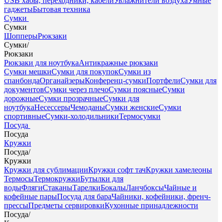
USB хабы, переходники, кабели
Увлажнители воздуха
Умные
гаджеты
Бытовая техника
Сумки
Сумки
Шопперы
Рюкзаки
Сумки
/
Рюкзаки
Рюкзаки для ноутбука
Антикражные рюкзаки
Сумки мешки
Сумки для покупок
Сумки из
спанбонда
Органайзеры
Конференц-сумки
Портфели
Сумки для
документов
Сумки через плечо
Сумки поясные
Сумки
дорожные
Сумки прозрачные
Сумки для
ноутбука
Несессеры
Чемоданы
Сумки женские
Сумки
спортивные
Сумки-холодильники
Термосумки
Посуда
Посуда
Кружки
Посуда
/
Кружки
Кружки для сублимации
Кружки софт тач
Кружки хамелеоны
Термосы
Термокружки
Бутылки для
воды
Фляги
Стаканы
Тарелки
Бокалы
Ланчбоксы
Чайные и
кофейные пары
Посуда для бара
Чайники, кофейники, френч-
прессы
Предметы сервировки
Кухонные принадлежности
Посуда
/