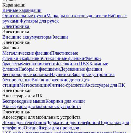
Карандаши
Вечные карандаши
Оригинальные ручки
Маркеры и текстовыделители
Наборы с
ручками
Футляры для ручек
Электроника
Электроника
Внешние аккумуляторы
Флешки
Электроника
/
Флешки
Металлические флешки
Пластиковые
флешки
Экофлешки
Стеклянные флешки
Флешки
браслеты
Флешки визитки
Флешки из ПВХ
Кожаные
флешки
Наборы с флешками
Деревянные флешки
Беспроводные колонки
Наушники
Зарядные устройства
беспроводные
Внешние жесткие диски
Док
станции
Метеостанции
Фитнес-браслеты
Аксессуары для ПК
Электроника
/
Аксессуары для ПК
Беспроводные мыши
Коврики для мыши
Аксессуары для мобильных устройств
Электроника
/
Аксессуары для мобильных устройств
Чехлы для телефонов
Держатели для телефонов
Подставки для
телефонов
Органайзеры для проводов