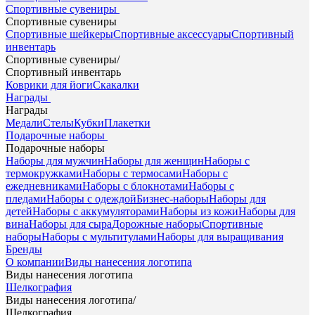
Спортивные сувениры
Спортивные сувениры
Спортивные шейкеры
Спортивные аксессуары
Спортивный
инвентарь
Спортивные сувениры
/
Спортивный инвентарь
Коврики для йоги
Скакалки
Награды
Награды
Медали
Стелы
Кубки
Плакетки
Подарочные наборы
Подарочные наборы
Наборы для мужчин
Наборы для женщин
Наборы с
термокружками
Наборы с термосами
Наборы с
ежедневниками
Наборы с блокнотами
Наборы с
пледами
Наборы с одеждой
Бизнес-наборы
Наборы для
детей
Наборы с аккумуляторами
Наборы из кожи
Наборы для
вина
Наборы для сыра
Дорожные наборы
Спортивные
наборы
Наборы с мультитулами
Наборы для выращивания
Бренды
О компании
Виды нанесения логотипа
Виды нанесения логотипа
Шелкография
Виды нанесения логотипа
/
Шелкография