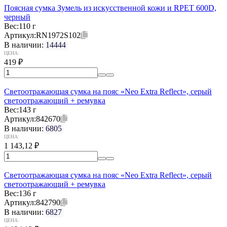
Поясная сумка Зумель из искусственной кожи и RPET 600D,
черный
Вес:
110 г
Артикул:
RN1972S102
В наличии:
14444
ЦЕНА:
419
₽
Светоотражающая сумка на пояс «Neo Extra Reflect», серый
светоотражающий + ремувка
Вес:
143 г
Артикул:
842670
В наличии:
6805
ЦЕНА:
1 143,12
₽
Светоотражающая сумка на пояс «Neo Extra Reflect», серый
светоотражающий + ремувка
Вес:
136 г
Артикул:
842790
В наличии:
6827
ЦЕНА: