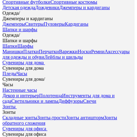
Спортивные футболки
Спортивные костюмы
Детская одежда
Дождевики
Джемперы и кардиганы
Одежда
/
Джемперы и кардиганы
Джемперы
Свитеры
Пуловеры
Кардиганы
Шапки и шарфы
Одежда
/
Шапки и шарфы
Шапки
Шарфы
Манишки
Платки
Перчатки
Варежки
Носки
Ремни
Аксессуары
для одежды и обуви
Лейблы и шильды
Сувениры для дома
Сувениры для дома
Пледы
Часы
Сувениры для дома
/
Часы
Настенные часы
Декор и интерьер
Полотенца
Инструменты для дома и
сада
Светильники и лампы
Диффузоры
Свечи
Зонты
Зонты
Складные зонты
Зонты-трости
Зонты антишторм
Зонты
обратного сложения
Сувениры для офиса
Сувениры для офиса