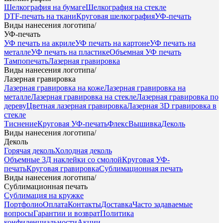
Шелкография на бумаге
Шелкография на стекле
DTF-печать на ткани
Круговая шелкография
УФ-печать
Виды нанесения логотипа
/
УФ-печать
УФ печать на акриле
УФ печать на картоне
УФ печать на
металле
УФ печать на пластике
Объемная УФ печать
Тампопечать
Лазерная гравировка
Виды нанесения логотипа
/
Лазерная гравировка
Лазерная гравировка на коже
Лазерная гравировка на
металле
Лазерная гравировка на стекле
Лазерная гравировка по
дереву
Цветная лазерная гравировка
Лазерная 3D гравировка в
стекле
Тиснение
Круговая УФ-печать
Флекс
Вышивка
Деколь
Виды нанесения логотипа
/
Деколь
Горячая деколь
Холодная деколь
Объемные 3Д наклейки со смолой
Круговая УФ-
печать
Круговая гравировка
Сублимационная печать
Виды нанесения логотипа
/
Сублимационная печать
Сублимация на кружке
Портфолио
Оплата
Контакты
Доставка
Часто задаваемые
вопросы
Гарантии и возврат
Политика
конфиденциальности
Акции