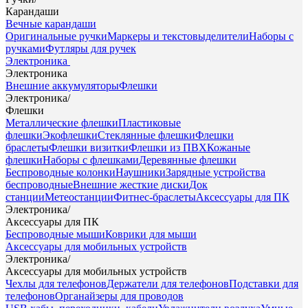
Карандаши
Вечные карандаши
Оригинальные ручки
Маркеры и текстовыделители
Наборы с
ручками
Футляры для ручек
Электроника
Электроника
Внешние аккумуляторы
Флешки
Электроника
/
Флешки
Металлические флешки
Пластиковые
флешки
Экофлешки
Стеклянные флешки
Флешки
браслеты
Флешки визитки
Флешки из ПВХ
Кожаные
флешки
Наборы с флешками
Деревянные флешки
Беспроводные колонки
Наушники
Зарядные устройства
беспроводные
Внешние жесткие диски
Док
станции
Метеостанции
Фитнес-браслеты
Аксессуары для ПК
Электроника
/
Аксессуары для ПК
Беспроводные мыши
Коврики для мыши
Аксессуары для мобильных устройств
Электроника
/
Аксессуары для мобильных устройств
Чехлы для телефонов
Держатели для телефонов
Подставки для
телефонов
Органайзеры для проводов