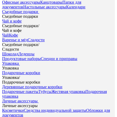
Офисные аксессуары
Канцтовары
Папки для
документов
Настольные аксессуары
Календари
Съедобные подарки
Съедобные подарки
Чай и кофе
Съедобные подарки
/
Чай и кофе
Чай
Кофе
Варенье и мёд
Сладости
Съедобные подарки
/
Сладости
Шоколад
Леденцы
Продуктовые наборы
Специи и приправы
Упаковка
Упаковка
Подарочные коробки
Упаковка
/
Подарочные коробки
Деревянные подарочные коробки
Подарочные пакеты
Тубусы
Жестяная упаковка
Подарочная
упаковка
Личные аксессуары
Личные аксессуары
Косметички
Средства индивидуальной защиты
Обложки для
документов