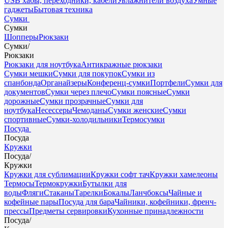
USB хабы, переходники, кабели
Увлажнители воздуха
Умные
гаджеты
Бытовая техника
Сумки
Сумки
Шопперы
Рюкзаки
Сумки
/
Рюкзаки
Рюкзаки для ноутбука
Антикражные рюкзаки
Сумки мешки
Сумки для покупок
Сумки из
спанбонда
Органайзеры
Конференц-сумки
Портфели
Сумки для
документов
Сумки через плечо
Сумки поясные
Сумки
дорожные
Сумки прозрачные
Сумки для
ноутбука
Несессеры
Чемоданы
Сумки женские
Сумки
спортивные
Сумки-холодильники
Термосумки
Посуда
Посуда
Кружки
Посуда
/
Кружки
Кружки для сублимации
Кружки софт тач
Кружки хамелеоны
Термосы
Термокружки
Бутылки для
воды
Фляги
Стаканы
Тарелки
Бокалы
Ланчбоксы
Чайные и
кофейные пары
Посуда для бара
Чайники, кофейники, френч-
прессы
Предметы сервировки
Кухонные принадлежности
Посуда
/