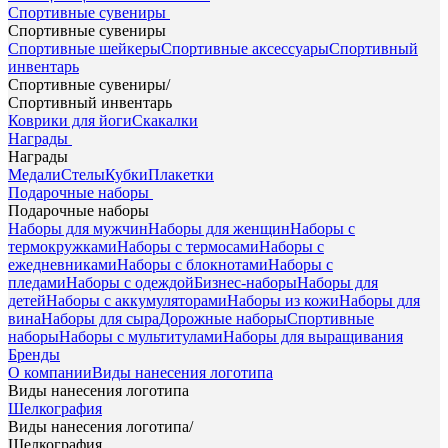
Спортивные сувениры
Спортивные сувениры
Спортивные шейкеры
Спортивные аксессуары
Спортивный
инвентарь
Спортивные сувениры
/
Спортивный инвентарь
Коврики для йоги
Скакалки
Награды
Награды
Медали
Стелы
Кубки
Плакетки
Подарочные наборы
Подарочные наборы
Наборы для мужчин
Наборы для женщин
Наборы с
термокружками
Наборы с термосами
Наборы с
ежедневниками
Наборы с блокнотами
Наборы с
пледами
Наборы с одеждой
Бизнес-наборы
Наборы для
детей
Наборы с аккумуляторами
Наборы из кожи
Наборы для
вина
Наборы для сыра
Дорожные наборы
Спортивные
наборы
Наборы с мультитулами
Наборы для выращивания
Бренды
О компании
Виды нанесения логотипа
Виды нанесения логотипа
Шелкография
Виды нанесения логотипа
/
Шелкография