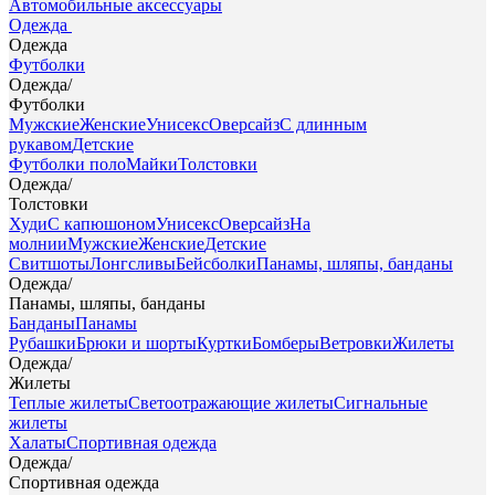
Автомобильные аксессуары
Одежда
Одежда
Футболки
Одежда
/
Футболки
Мужские
Женские
Унисекс
Оверсайз
С длинным
рукавом
Детские
Футболки поло
Майки
Толстовки
Одежда
/
Толстовки
Худи
С капюшоном
Унисекс
Оверсайз
На
молнии
Мужские
Женские
Детские
Свитшоты
Лонгсливы
Бейсболки
Панамы, шляпы, банданы
Одежда
/
Панамы, шляпы, банданы
Банданы
Панамы
Рубашки
Брюки и шорты
Куртки
Бомберы
Ветровки
Жилеты
Одежда
/
Жилеты
Теплые жилеты
Светоотражающие жилеты
Сигнальные
жилеты
Халаты
Спортивная одежда
Одежда
/
Спортивная одежда