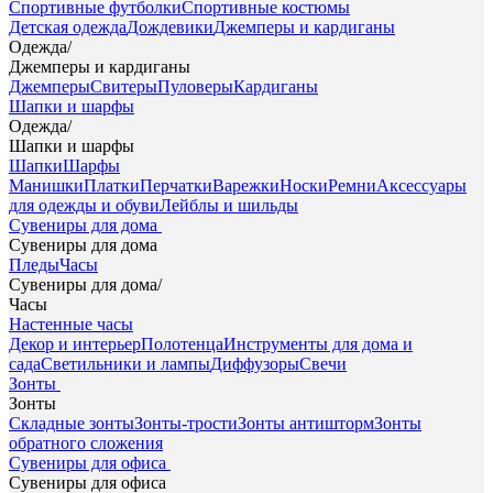
Спортивные футболки
Спортивные костюмы
Детская одежда
Дождевики
Джемперы и кардиганы
Одежда
/
Джемперы и кардиганы
Джемперы
Свитеры
Пуловеры
Кардиганы
Шапки и шарфы
Одежда
/
Шапки и шарфы
Шапки
Шарфы
Манишки
Платки
Перчатки
Варежки
Носки
Ремни
Аксессуары
для одежды и обуви
Лейблы и шильды
Сувениры для дома
Сувениры для дома
Пледы
Часы
Сувениры для дома
/
Часы
Настенные часы
Декор и интерьер
Полотенца
Инструменты для дома и
сада
Светильники и лампы
Диффузоры
Свечи
Зонты
Зонты
Складные зонты
Зонты-трости
Зонты антишторм
Зонты
обратного сложения
Сувениры для офиса
Сувениры для офиса