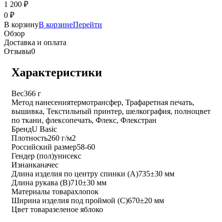
1 200
₽
0
₽
В корзину
В корзине
Перейти
Обзор
Доставка и оплата
Отзывы
0
Характеристики
Вес
366 г
Метод нанесения
термотрансфер, Трафаретная печать,
вышивка, Текстильный принтер, шелкография, полноцвет
по ткани, флексопечать, Флекс, Флекстран
Бренд
U Basic
Плотность
260 г/м2
Российский размер
58-60
Гендер (пол)
унисекс
Изнанка
начес
Длина изделия по центру спинки (A)
735±30 мм
Длина рукава (B)
710±30 мм
Материалы товара
хлопок
Ширина изделия под проймой (С)
670±20 мм
Цвет товара
зеленое яблоко