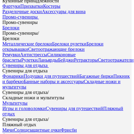
Кухонные принадлежности
Фартуки
Прихватки
Костеры
Разделочные доски
Аксессуары для вина
Промо-сувениры
Промо-сувениры
Брелоки
Промо-сувениры
/
Брелоки
Металлические брелоки
Брелоки рулетки
Брелоки
открывашки
Светоотражающие брелоки
Ремувки
Антистрессы
Силиконовые
браслеты
Рулетки
Ланьярды
Бейджи
Ретракторы
Светоотражатели
Сувениры для отдыха
Сувениры для отдыха
Фонарики
Подушки для путешествий
Багажные бирки
Пикник
и барбекю
Банные наборы и аксессуары
Складные ножи и
мультитулы
Сувениры для отдыха
/
Складные ножи и мультитулы
Мультитулы
Игры и головоломки
Сувениры для путешествий
Пляжный
отдых
Сувениры для отдыха
/
Пляжный отдых
Мячи
Солнцезащитные очки
Фрисби