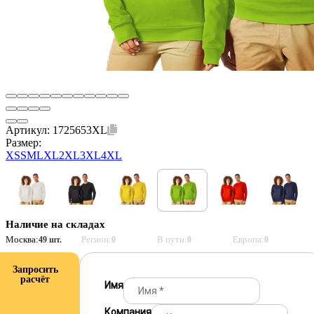
Артикул:
1725653XL
Размер:
XS
S
M
L
XL
2XL
3XL
4XL
Наличие на складах
Москва:
Регион:
В пути:
Европа:
49 шт.
0
0
0
Запросить
расчёт
Имя
Компания