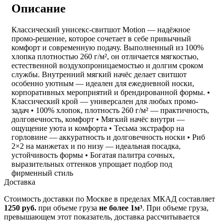
Описание
Классический унисекс-свитшот Motion — надёжное
промо-решение, которое сочетает в себе привычный
комфорт и современную подачу. Выполненный из 100%
хлопка плотностью 260 г/м², он отличается мягкостью,
естественной воздухопроницаемостью и долгим сроком
службы. Внутренний мягкий начёс делает свитшот
особенно уютным — идеален для ежедневной носки,
корпоративных мероприятий и брендированной формы. •
Классический крой — универсален для любых промо-
задач • 100% хлопок, плотность 260 г/м² — практичность,
долговечность, комфорт • Мягкий начёс внутри —
ощущение уюта и комфорта • Тесьма экстрафор на
горловине — аккуратность и долговечность носки • Риб
2×2 на манжетах и по низу — идеальная посадка,
устойчивость формы • Богатая палитра сочных,
выразительных оттенков упрощает подбор под
фирменный стиль
Доставка
Стоимость доставки по Москве в пределах МКАД составляет
1250 руб.
при объеме груза
не более 1м³
. При объеме груза,
превышающем этот показатель, доставка рассчитывается