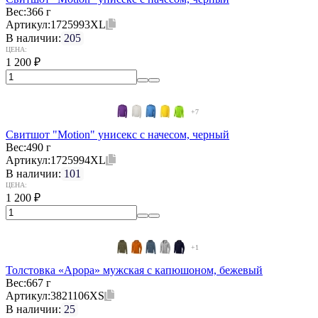
Вес:
366 г
Артикул:
1725993XL
В наличии:
205
ЦЕНА:
1 200
₽
+7
Свитшот "Motion" унисекс с начесом, черный
Вес:
490 г
Артикул:
1725994XL
В наличии:
101
ЦЕНА:
1 200
₽
+1
Толстовка «Арора» мужская с капюшоном, бежевый
Вес:
667 г
Артикул:
3821106XS
В наличии:
25