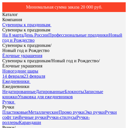
Минимальная сумма заказа 20 000 руб.
Каталог
Компания
Сувениры к праздникам
Сувениры к праздникам
На 8 марта
День России
Профессиональные праздники
Новый
год и Рождество
Сувениры к праздникам
/
Новый год и Рождество
Ёлочные украшения
Сувениры к праздникам
/
Новый год и Рождество
/
Ёлочные украшения
Новогодние шары
14 февраля
23 февраля
Ежедневники
Ежедневники
Недатированные
Датированные
Блокноты
Записные
книжки
Упаковка для ежедневников
Ручки
Ручки
Пластиковые
Металлические
Промо ручки
Эко ручки
Ручки
софт тач
Вечные ручки
Ручки-стилусы
Ручки-
роллеры
Карандаши
Ручки
/