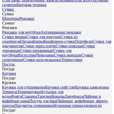
USB хабы, переходники, кабели
Увлажнители воздуха
Умные
гаджеты
Бытовая техника
Сумки
Сумки
Шопперы
Рюкзаки
Сумки
/
Рюкзаки
Рюкзаки для ноутбука
Антикражные рюкзаки
Сумки мешки
Сумки для покупок
Сумки из
спанбонда
Органайзеры
Конференц-сумки
Портфели
Сумки для
документов
Сумки через плечо
Сумки поясные
Сумки
дорожные
Сумки прозрачные
Сумки для
ноутбука
Несессеры
Чемоданы
Сумки женские
Сумки
спортивные
Сумки-холодильники
Термосумки
Посуда
Посуда
Кружки
Посуда
/
Кружки
Кружки для сублимации
Кружки софт тач
Кружки хамелеоны
Термосы
Термокружки
Бутылки для
воды
Фляги
Стаканы
Тарелки
Бокалы
Ланчбоксы
Чайные и
кофейные пары
Посуда для бара
Чайники, кофейники, френч-
прессы
Предметы сервировки
Кухонные принадлежности
Посуда
/