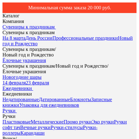
Минимальная сумма заказа 20 000 руб.
Каталог
Компания
Сувениры к праздникам
Сувениры к праздникам
На 8 марта
День России
Профессиональные праздники
Новый
год и Рождество
Сувениры к праздникам
/
Новый год и Рождество
Ёлочные украшения
Сувениры к праздникам
/
Новый год и Рождество
/
Ёлочные украшения
Новогодние шары
14 февраля
23 февраля
Ежедневники
Ежедневники
Недатированные
Датированные
Блокноты
Записные
книжки
Упаковка для ежедневников
Ручки
Ручки
Пластиковые
Металлические
Промо ручки
Эко ручки
Ручки
софт тач
Вечные ручки
Ручки-стилусы
Ручки-
роллеры
Карандаши
Ручки
/