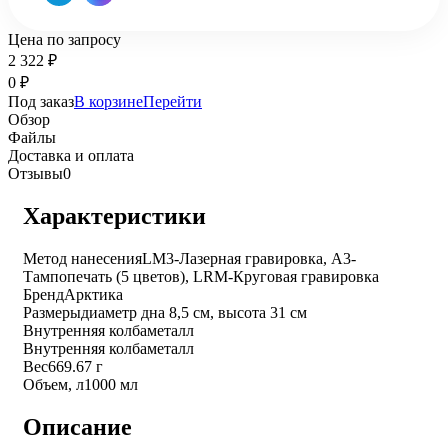
Цена по запросу
2 322
₽
0
₽
Под заказ
В корзине
Перейти
Обзор
Файлы
Доставка и оплата
Отзывы
0
Характеристики
Метод нанесения
LM3-Лазерная гравировка, A3-
Тампопечать (5 цветов), LRM-Круговая гравировка
Бренд
Арктика
Размеры
диаметр дна 8,5 см, высота 31 см
Внутренняя колба
металл
Внутренняя колба
металл
Вес
669.67 г
Объем, л
1000 мл
Описание