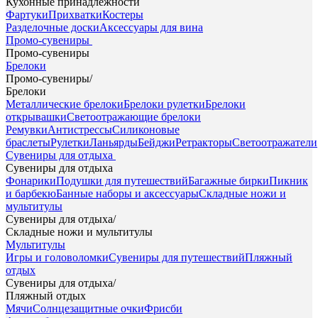
Кухонные принадлежности
Фартуки
Прихватки
Костеры
Разделочные доски
Аксессуары для вина
Промо-сувениры
Промо-сувениры
Брелоки
Промо-сувениры
/
Брелоки
Металлические брелоки
Брелоки рулетки
Брелоки
открывашки
Светоотражающие брелоки
Ремувки
Антистрессы
Силиконовые
браслеты
Рулетки
Ланьярды
Бейджи
Ретракторы
Светоотражатели
Сувениры для отдыха
Сувениры для отдыха
Фонарики
Подушки для путешествий
Багажные бирки
Пикник
и барбекю
Банные наборы и аксессуары
Складные ножи и
мультитулы
Сувениры для отдыха
/
Складные ножи и мультитулы
Мультитулы
Игры и головоломки
Сувениры для путешествий
Пляжный
отдых
Сувениры для отдыха
/
Пляжный отдых
Мячи
Солнцезащитные очки
Фрисби