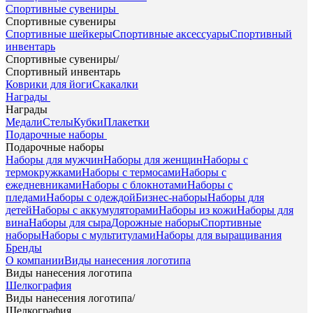
Спортивные сувениры
Спортивные сувениры
Спортивные шейкеры
Спортивные аксессуары
Спортивный
инвентарь
Спортивные сувениры
/
Спортивный инвентарь
Коврики для йоги
Скакалки
Награды
Награды
Медали
Стелы
Кубки
Плакетки
Подарочные наборы
Подарочные наборы
Наборы для мужчин
Наборы для женщин
Наборы с
термокружками
Наборы с термосами
Наборы с
ежедневниками
Наборы с блокнотами
Наборы с
пледами
Наборы с одеждой
Бизнес-наборы
Наборы для
детей
Наборы с аккумуляторами
Наборы из кожи
Наборы для
вина
Наборы для сыра
Дорожные наборы
Спортивные
наборы
Наборы с мультитулами
Наборы для выращивания
Бренды
О компании
Виды нанесения логотипа
Виды нанесения логотипа
Шелкография
Виды нанесения логотипа
/
Шелкография