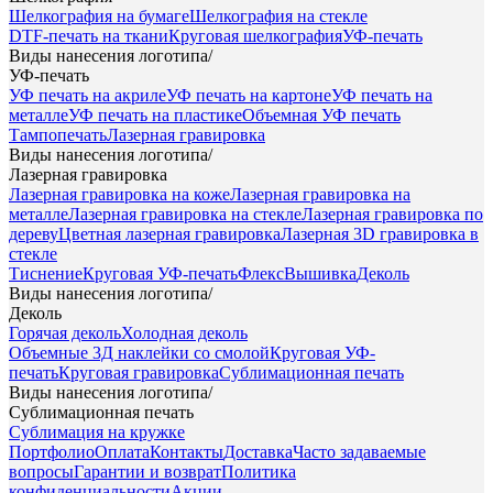
Шелкография на бумаге
Шелкография на стекле
DTF-печать на ткани
Круговая шелкография
УФ-печать
Виды нанесения логотипа
/
УФ-печать
УФ печать на акриле
УФ печать на картоне
УФ печать на
металле
УФ печать на пластике
Объемная УФ печать
Тампопечать
Лазерная гравировка
Виды нанесения логотипа
/
Лазерная гравировка
Лазерная гравировка на коже
Лазерная гравировка на
металле
Лазерная гравировка на стекле
Лазерная гравировка по
дереву
Цветная лазерная гравировка
Лазерная 3D гравировка в
стекле
Тиснение
Круговая УФ-печать
Флекс
Вышивка
Деколь
Виды нанесения логотипа
/
Деколь
Горячая деколь
Холодная деколь
Объемные 3Д наклейки со смолой
Круговая УФ-
печать
Круговая гравировка
Сублимационная печать
Виды нанесения логотипа
/
Сублимационная печать
Сублимация на кружке
Портфолио
Оплата
Контакты
Доставка
Часто задаваемые
вопросы
Гарантии и возврат
Политика
конфиденциальности
Акции