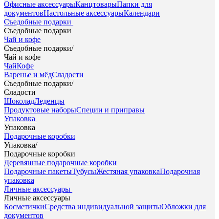
Офисные аксессуары
Канцтовары
Папки для
документов
Настольные аксессуары
Календари
Съедобные подарки
Съедобные подарки
Чай и кофе
Съедобные подарки
/
Чай и кофе
Чай
Кофе
Варенье и мёд
Сладости
Съедобные подарки
/
Сладости
Шоколад
Леденцы
Продуктовые наборы
Специи и приправы
Упаковка
Упаковка
Подарочные коробки
Упаковка
/
Подарочные коробки
Деревянные подарочные коробки
Подарочные пакеты
Тубусы
Жестяная упаковка
Подарочная
упаковка
Личные аксессуары
Личные аксессуары
Косметички
Средства индивидуальной защиты
Обложки для
документов