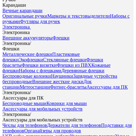
Карандаши
Вечные карандаши
Оригинальные ручки
Маркеры и текстовыделители
Наборы с
ручками
Футляры для ручек
Электроника
Электроника
Внешние аккумуляторы
Флешки
Электроника
/
Флешки
Металлические флешки
Пластиковые
флешки
Экофлешки
Стеклянные флешки
Флешки
браслеты
Флешки визитки
Флешки из ПВХ
Кожаные
флешки
Наборы с флешками
Деревянные флешки
Беспроводные колонки
Наушники
Зарядные устройства
беспроводные
Внешние жесткие диски
Док
станции
Метеостанции
Фитнес-браслеты
Аксессуары для ПК
Электроника
/
Аксессуары для ПК
Беспроводные мыши
Коврики для мыши
Аксессуары для мобильных устройств
Электроника
/
Аксессуары для мобильных устройств
Чехлы для телефонов
Держатели для телефонов
Подставки для
телефонов
Органайзеры для проводов