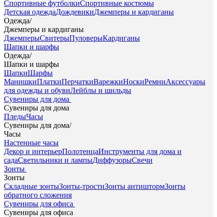
Спортивные футболки
Спортивные костюмы
Детская одежда
Дождевики
Джемперы и кардиганы
Одежда
/
Джемперы и кардиганы
Джемперы
Свитеры
Пуловеры
Кардиганы
Шапки и шарфы
Одежда
/
Шапки и шарфы
Шапки
Шарфы
Манишки
Платки
Перчатки
Варежки
Носки
Ремни
Аксессуары
для одежды и обуви
Лейблы и шильды
Сувениры для дома
Сувениры для дома
Пледы
Часы
Сувениры для дома
/
Часы
Настенные часы
Декор и интерьер
Полотенца
Инструменты для дома и
сада
Светильники и лампы
Диффузоры
Свечи
Зонты
Зонты
Складные зонты
Зонты-трости
Зонты антишторм
Зонты
обратного сложения
Сувениры для офиса
Сувениры для офиса