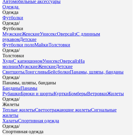
Автомобильные аксессуары
Одежда
Одежда
Футболки
Одежда
/
Футболки
Мужские
Женские
Унисекс
Оверсайз
С длинным
рукавом
Детские
Футболки поло
Майки
Толстовки
Одежда
/
Толстовки
Худи
С капюшоном
Унисекс
Оверсайз
На
молнии
Мужские
Женские
Детские
Свитшоты
Лонгсливы
Бейсболки
Панамы, шляпы, банданы
Одежда
/
Панамы, шляпы, банданы
Банданы
Панамы
Рубашки
Брюки и шорты
Куртки
Бомберы
Ветровки
Жилеты
Одежда
/
Жилеты
Теплые жилеты
Светоотражающие жилеты
Сигнальные
жилеты
Халаты
Спортивная одежда
Одежда
/
Спортивная одежда