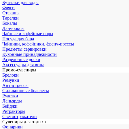
Бутылки для воды
Фляги
Стаканы
Тарелки
Бокалы
Ланчбоксы
Чайные и кофейные пары
Посуда для бара
Чайники, кофейники, френч-прессы
Предметы сервировки
Кухонные принадлежности
Разделочные доски
Аксессуары для вина
Промо-сувениры
Брелоки
Ремувки
Антистрессы
Силиконовые браслеты
Рулетки
Ланьярды
Бейджи
Ретракторы
Светоотражатели
Сувениры для отдыха
Фонарики