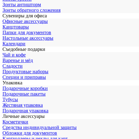
Зонты антишторм
Зонты обратного сложения
Сувениры для офиса
Офисные аксессуары
Канцтовары
Папки для документов
Настольные аксессуары
Календари
Съедобные подарки
Чай и кофе
Варенье и мёд
Сладости
Продуктовые наборы
Специи и приправы
Упаковка
Подарочные коробки
Подарочные пакеты
Тубусы
Жестяная упаковка
Подарочная упаковка
Личные аксессуары
Косметички
Средства индивидуальной защиты
Обложки для документов
Картхолдеры и чехлы для карт