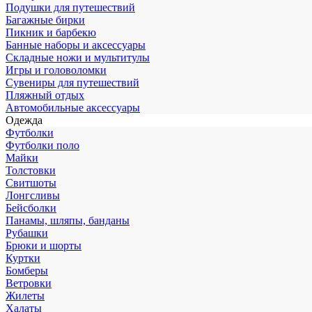
Подушки для путешествий
Багажные бирки
Пикник и барбекю
Банные наборы и аксессуары
Складные ножи и мультитулы
Игры и головоломки
Сувениры для путешествий
Пляжный отдых
Автомобильные аксессуары
Одежда
Футболки
Футболки поло
Майки
Толстовки
Свитшоты
Лонгсливы
Бейсболки
Панамы, шляпы, банданы
Рубашки
Брюки и шорты
Куртки
Бомберы
Ветровки
Жилеты
Халаты