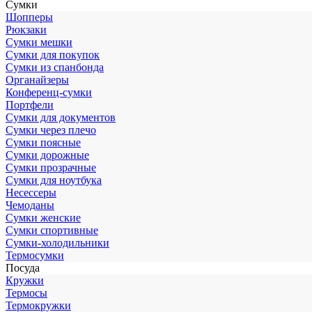
Сумки
Шопперы
Рюкзаки
Сумки мешки
Сумки для покупок
Сумки из спанбонда
Органайзеры
Конференц-сумки
Портфели
Сумки для документов
Сумки через плечо
Сумки поясные
Сумки дорожные
Сумки прозрачные
Сумки для ноутбука
Несессеры
Чемоданы
Сумки женские
Сумки спортивные
Сумки-холодильники
Термосумки
Посуда
Кружки
Термосы
Термокружки