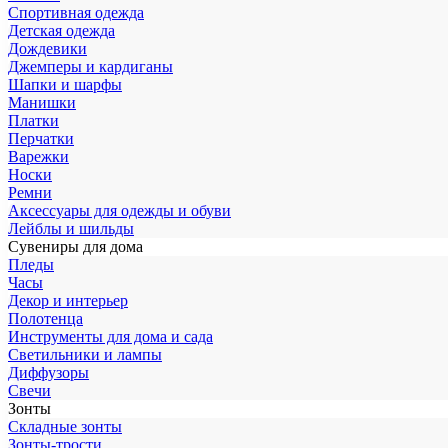
Спортивная одежда
Детская одежда
Дождевики
Джемперы и кардиганы
Шапки и шарфы
Манишки
Платки
Перчатки
Варежки
Носки
Ремни
Аксессуары для одежды и обуви
Лейблы и шильды
Сувениры для дома
Пледы
Часы
Декор и интерьер
Полотенца
Инструменты для дома и сада
Светильники и лампы
Диффузоры
Свечи
Зонты
Складные зонты
Зонты-трости