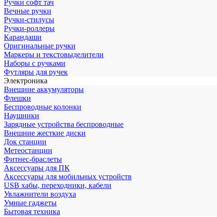
Ручки софт тач
Вечные ручки
Ручки-стилусы
Ручки-роллеры
Карандаши
Оригинальные ручки
Маркеры и текстовыделители
Наборы с ручками
Футляры для ручек
Электроника
Внешние аккумуляторы
Флешки
Беспроводные колонки
Наушники
Зарядные устройства беспроводные
Внешние жесткие диски
Док станции
Метеостанции
Фитнес-браслеты
Аксессуары для ПК
Аксессуары для мобильных устройств
USB хабы, переходники, кабели
Увлажнители воздуха
Умные гаджеты
Бытовая техника