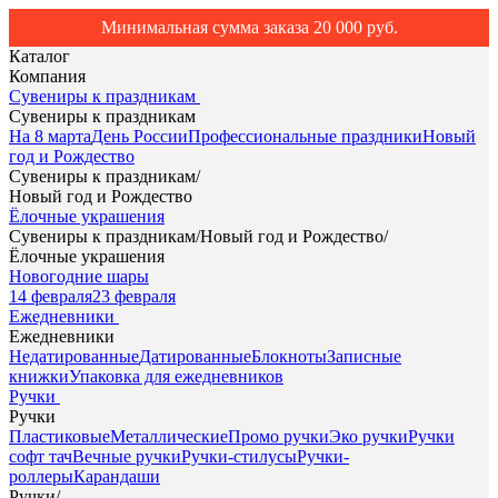
Минимальная сумма заказа 20 000 руб.
Каталог
Компания
Сувениры к праздникам
Сувениры к праздникам
На 8 марта
День России
Профессиональные праздники
Новый
год и Рождество
Сувениры к праздникам
/
Новый год и Рождество
Ёлочные украшения
Сувениры к праздникам
/
Новый год и Рождество
/
Ёлочные украшения
Новогодние шары
14 февраля
23 февраля
Ежедневники
Ежедневники
Недатированные
Датированные
Блокноты
Записные
книжки
Упаковка для ежедневников
Ручки
Ручки
Пластиковые
Металлические
Промо ручки
Эко ручки
Ручки
софт тач
Вечные ручки
Ручки-стилусы
Ручки-
роллеры
Карандаши
Ручки
/