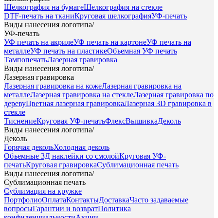
Шелкография на бумаге
Шелкография на стекле
DTF-печать на ткани
Круговая шелкография
УФ-печать
Виды нанесения логотипа
/
УФ-печать
УФ печать на акриле
УФ печать на картоне
УФ печать на
металле
УФ печать на пластике
Объемная УФ печать
Тампопечать
Лазерная гравировка
Виды нанесения логотипа
/
Лазерная гравировка
Лазерная гравировка на коже
Лазерная гравировка на
металле
Лазерная гравировка на стекле
Лазерная гравировка по
дереву
Цветная лазерная гравировка
Лазерная 3D гравировка в
стекле
Тиснение
Круговая УФ-печать
Флекс
Вышивка
Деколь
Виды нанесения логотипа
/
Деколь
Горячая деколь
Холодная деколь
Объемные 3Д наклейки со смолой
Круговая УФ-
печать
Круговая гравировка
Сублимационная печать
Виды нанесения логотипа
/
Сублимационная печать
Сублимация на кружке
Портфолио
Оплата
Контакты
Доставка
Часто задаваемые
вопросы
Гарантии и возврат
Политика
конфиденциальности
Акции