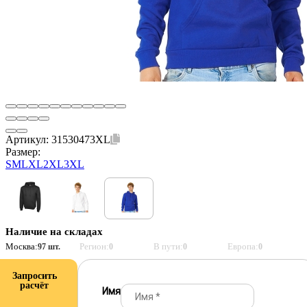
Артикул:
31530473XL
Размер:
S
M
L
XL
2XL
3XL
Наличие на складах
Москва:
Регион:
В пути:
Европа:
97 шт.
0
0
0
Запросить
расчёт
Имя