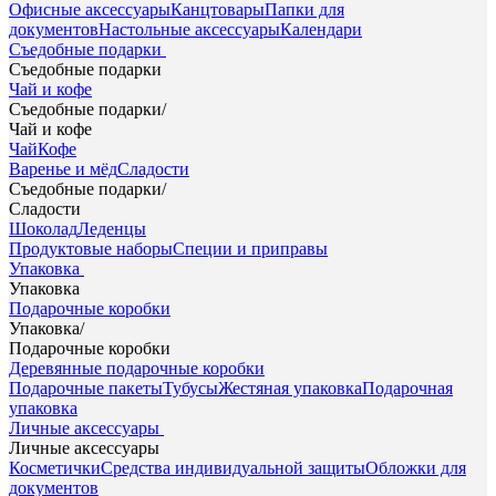
Офисные аксессуары
Канцтовары
Папки для
документов
Настольные аксессуары
Календари
Съедобные подарки
Съедобные подарки
Чай и кофе
Съедобные подарки
/
Чай и кофе
Чай
Кофе
Варенье и мёд
Сладости
Съедобные подарки
/
Сладости
Шоколад
Леденцы
Продуктовые наборы
Специи и приправы
Упаковка
Упаковка
Подарочные коробки
Упаковка
/
Подарочные коробки
Деревянные подарочные коробки
Подарочные пакеты
Тубусы
Жестяная упаковка
Подарочная
упаковка
Личные аксессуары
Личные аксессуары
Косметички
Средства индивидуальной защиты
Обложки для
документов