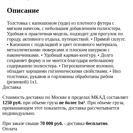
Описание
Толстовка с капюшоном (худи) из плотного футера с
мягким начесом, с небольшим добавлением полиэстера.
Удобная и практичная модель, подходит для прогулок по
городу, активного отдыха, путешествий. • Прямой силуэт.
• Капюшон с подкладкой в цвет основного материала,
металлическими люверсами и плоским шнурком с
наконечниками. • Удобный карман-кенгуру. • Долго
сохраняет форму и не мнется благодаря небольшому
содержанию полиэстера. • Гигроскопичное волокно,
обладает хорошими гигиеническими свойствами. • Низ
толстовки, рукавов и горловины обработаны рибом
(резинкой) 1x1.
Доставка
Стоимость доставки по Москве в пределах МКАД составляет
1250 руб.
при объеме груза
не более 1м³
. При объеме груза,
превышающем этот показатель, доставка рассчитывается
индивидуально.
При заказе свыше
70 000 руб.
- доставка
бесплатно
.
Оплата