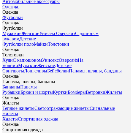
Автомобильные аксессуары
Одежда
Одежда
Футболки
Одежда
/
Футболки
Мужские
Женские
Унисекс
Оверсайз
С длинным
рукавом
Детские
Футболки поло
Майки
Толстовки
Одежда
/
Толстовки
Худи
С капюшоном
Унисекс
Оверсайз
На
молнии
Мужские
Женские
Детские
Свитшоты
Лонгсливы
Бейсболки
Панамы, шляпы, банданы
Одежда
/
Панамы, шляпы, банданы
Банданы
Панамы
Рубашки
Брюки и шорты
Куртки
Бомберы
Ветровки
Жилеты
Одежда
/
Жилеты
Теплые жилеты
Светоотражающие жилеты
Сигнальные
жилеты
Халаты
Спортивная одежда
Одежда
/
Спортивная одежда