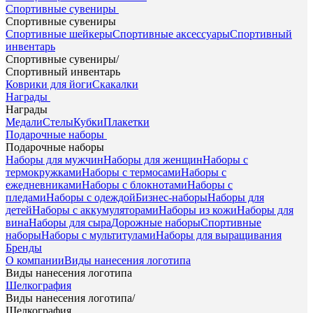
Спортивные сувениры
Спортивные сувениры
Спортивные шейкеры
Спортивные аксессуары
Спортивный
инвентарь
Спортивные сувениры
/
Спортивный инвентарь
Коврики для йоги
Скакалки
Награды
Награды
Медали
Стелы
Кубки
Плакетки
Подарочные наборы
Подарочные наборы
Наборы для мужчин
Наборы для женщин
Наборы с
термокружками
Наборы с термосами
Наборы с
ежедневниками
Наборы с блокнотами
Наборы с
пледами
Наборы с одеждой
Бизнес-наборы
Наборы для
детей
Наборы с аккумуляторами
Наборы из кожи
Наборы для
вина
Наборы для сыра
Дорожные наборы
Спортивные
наборы
Наборы с мультитулами
Наборы для выращивания
Бренды
О компании
Виды нанесения логотипа
Виды нанесения логотипа
Шелкография
Виды нанесения логотипа
/
Шелкография