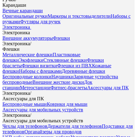
Карандаши
Вечные карандаши
Оригинальные ручки
Маркеры и текстовыделители
Наборы с
ручками
Футляры для ручек
Электроника
Электроника
Внешние аккумуляторы
Флешки
Электроника
/
Флешки
Металлические флешки
Пластиковые
флешки
Экофлешки
Стеклянные флешки
Флешки
браслеты
Флешки визитки
Флешки из ПВХ
Кожаные
флешки
Наборы с флешками
Деревянные флешки
Беспроводные колонки
Наушники
Зарядные устройства
беспроводные
Внешние жесткие диски
Док
станции
Метеостанции
Фитнес-браслеты
Аксессуары для ПК
Электроника
/
Аксессуары для ПК
Беспроводные мыши
Коврики для мыши
Аксессуары для мобильных устройств
Электроника
/
Аксессуары для мобильных устройств
Чехлы для телефонов
Держатели для телефонов
Подставки для
телефонов
Органайзеры для проводов