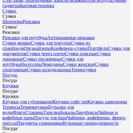
USB хабы, переходники, кабели
Увлажнители воздуха
Умные
гаджеты
Бытовая техника
Сумки
Сумки
Шопперы
Рюкзаки
Сумки
/
Рюкзаки
Рюкзаки для ноутбука
Антикражные рюкзаки
Сумки мешки
Сумки для покупок
Сумки из
спанбонда
Органайзеры
Конференц-сумки
Портфели
Сумки для
документов
Сумки через плечо
Сумки поясные
Сумки
дорожные
Сумки прозрачные
Сумки для
ноутбука
Несессеры
Чемоданы
Сумки женские
Сумки
спортивные
Сумки-холодильники
Термосумки
Посуда
Посуда
Кружки
Посуда
/
Кружки
Кружки для сублимации
Кружки софт тач
Кружки хамелеоны
Термосы
Термокружки
Бутылки для
воды
Фляги
Стаканы
Тарелки
Бокалы
Ланчбоксы
Чайные и
кофейные пары
Посуда для бара
Чайники, кофейники, френч-
прессы
Предметы сервировки
Кухонные принадлежности
Посуда
/