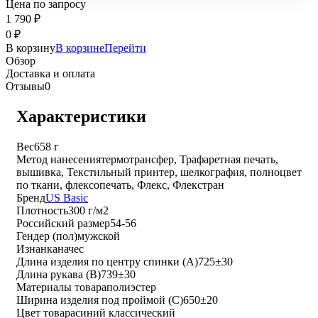
Цена по запросу
1 790
₽
0
₽
В корзину
В корзине
Перейти
Обзор
Доставка и оплата
Отзывы
0
Характеристики
Вес
658 г
Метод нанесения
термотрансфер, Трафаретная печать,
вышивка, Текстильный принтер, шелкография, полноцвет
по ткани, флексопечать, Флекс, Флекстран
Бренд
US Basic
Плотность
300 г/м2
Российский размер
54-56
Гендер (пол)
мужской
Изнанка
начес
Длина изделия по центру спинки (A)
725±30
Длина рукава (B)
739±30
Материалы товара
полиэстер
Ширина изделия под проймой (С)
650±20
Цвет товара
синий классический