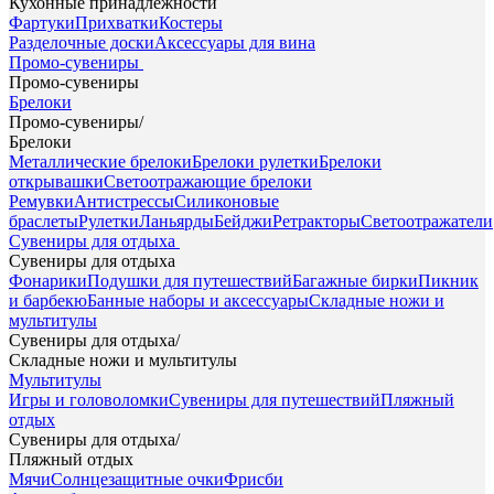
Кухонные принадлежности
Фартуки
Прихватки
Костеры
Разделочные доски
Аксессуары для вина
Промо-сувениры
Промо-сувениры
Брелоки
Промо-сувениры
/
Брелоки
Металлические брелоки
Брелоки рулетки
Брелоки
открывашки
Светоотражающие брелоки
Ремувки
Антистрессы
Силиконовые
браслеты
Рулетки
Ланьярды
Бейджи
Ретракторы
Светоотражатели
Сувениры для отдыха
Сувениры для отдыха
Фонарики
Подушки для путешествий
Багажные бирки
Пикник
и барбекю
Банные наборы и аксессуары
Складные ножи и
мультитулы
Сувениры для отдыха
/
Складные ножи и мультитулы
Мультитулы
Игры и головоломки
Сувениры для путешествий
Пляжный
отдых
Сувениры для отдыха
/
Пляжный отдых
Мячи
Солнцезащитные очки
Фрисби