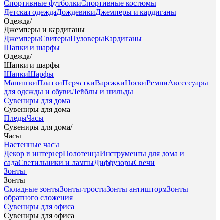
Спортивные футболки
Спортивные костюмы
Детская одежда
Дождевики
Джемперы и кардиганы
Одежда
/
Джемперы и кардиганы
Джемперы
Свитеры
Пуловеры
Кардиганы
Шапки и шарфы
Одежда
/
Шапки и шарфы
Шапки
Шарфы
Манишки
Платки
Перчатки
Варежки
Носки
Ремни
Аксессуары
для одежды и обуви
Лейблы и шильды
Сувениры для дома
Сувениры для дома
Пледы
Часы
Сувениры для дома
/
Часы
Настенные часы
Декор и интерьер
Полотенца
Инструменты для дома и
сада
Светильники и лампы
Диффузоры
Свечи
Зонты
Зонты
Складные зонты
Зонты-трости
Зонты антишторм
Зонты
обратного сложения
Сувениры для офиса
Сувениры для офиса