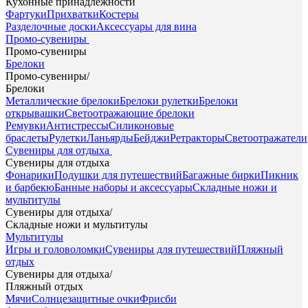
Кухонные принадлежности
Фартуки
Прихватки
Костеры
Разделочные доски
Аксессуары для вина
Промо-сувениры
Промо-сувениры
Брелоки
Промо-сувениры
/
Брелоки
Металлические брелоки
Брелоки рулетки
Брелоки
открывашки
Светоотражающие брелоки
Ремувки
Антистрессы
Силиконовые
браслеты
Рулетки
Ланьярды
Бейджи
Ретракторы
Светоотражатели
Сувениры для отдыха
Сувениры для отдыха
Фонарики
Подушки для путешествий
Багажные бирки
Пикник
и барбекю
Банные наборы и аксессуары
Складные ножи и
мультитулы
Сувениры для отдыха
/
Складные ножи и мультитулы
Мультитулы
Игры и головоломки
Сувениры для путешествий
Пляжный
отдых
Сувениры для отдыха
/
Пляжный отдых
Мячи
Солнцезащитные очки
Фрисби