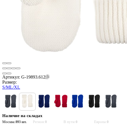
Артикул:
G-19893.612
Размер:
S/M
L/XL
Наличие на складах
Москва:
Регион:
В пути:
Европа:
893 шт.
0
0
0