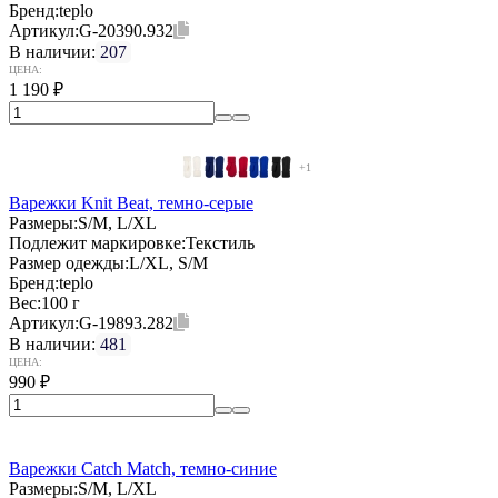
Бренд:
teplo
Артикул:
G-20390.932
В наличии:
207
ЦЕНА:
1 190
₽
+1
Варежки Knit Beat, темно-серые
Размеры:
S/M, L/XL
Подлежит маркировке:
Текстиль
Размер одежды:
L/XL, S/M
Бренд:
teplo
Вес:
100 г
Артикул:
G-19893.282
В наличии:
481
ЦЕНА:
990
₽
Варежки Catch Match, темно-синие
Размеры:
S/M, L/XL