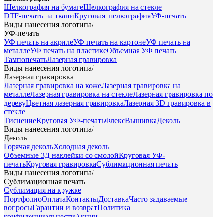
Шелкография на бумаге
Шелкография на стекле
DTF-печать на ткани
Круговая шелкография
УФ-печать
Виды нанесения логотипа
/
УФ-печать
УФ печать на акриле
УФ печать на картоне
УФ печать на
металле
УФ печать на пластике
Объемная УФ печать
Тампопечать
Лазерная гравировка
Виды нанесения логотипа
/
Лазерная гравировка
Лазерная гравировка на коже
Лазерная гравировка на
металле
Лазерная гравировка на стекле
Лазерная гравировка по
дереву
Цветная лазерная гравировка
Лазерная 3D гравировка в
стекле
Тиснение
Круговая УФ-печать
Флекс
Вышивка
Деколь
Виды нанесения логотипа
/
Деколь
Горячая деколь
Холодная деколь
Объемные 3Д наклейки со смолой
Круговая УФ-
печать
Круговая гравировка
Сублимационная печать
Виды нанесения логотипа
/
Сублимационная печать
Сублимация на кружке
Портфолио
Оплата
Контакты
Доставка
Часто задаваемые
вопросы
Гарантии и возврат
Политика
конфиденциальности
Акции