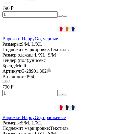
ЦЕНА:
790
₽
Варежки HappyGo, черные
Размеры:
S/M, L/XL
Подлежит маркировке:
Текстиль
Размер одежды:
L/XL, S/M
Гендер (пол):
унисекс
Бренд:
Molti
Артикул:
G-28901.302
В наличии:
894
ЦЕНА:
790
₽
Варежки HappyGo, оранжевые
Размеры:
S/M, L/XL
Подлежит маркировке:
Текстиль
Размер одежды:
L/XL, S/M