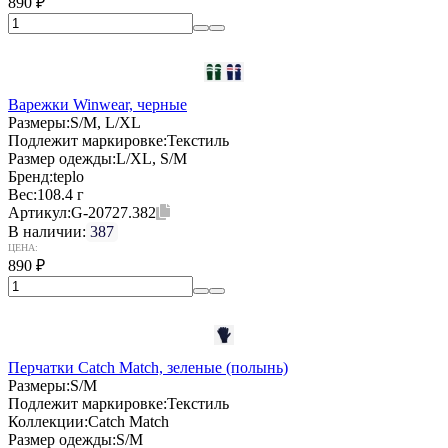
890
₽
Варежки Winwear, черные
Размеры:
S/M, L/XL
Подлежит маркировке:
Текстиль
Размер одежды:
L/XL, S/M
Бренд:
teplo
Вес:
108.4 г
Артикул:
G-20727.382
В наличии:
387
ЦЕНА:
890
₽
Перчатки Catch Match, зеленые (полынь)
Размеры:
S/M
Подлежит маркировке:
Текстиль
Коллекции:
Catch Match
Размер одежды:
S/M