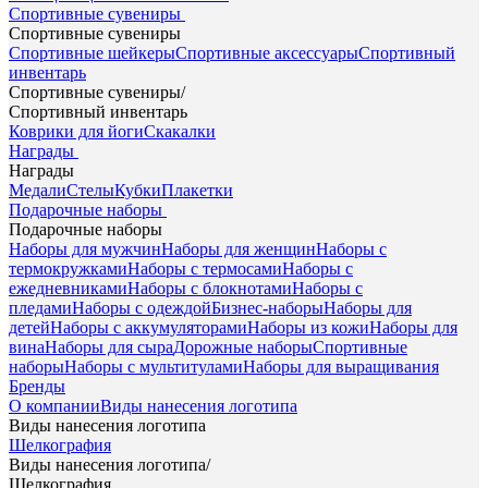
Спортивные сувениры
Спортивные сувениры
Спортивные шейкеры
Спортивные аксессуары
Спортивный
инвентарь
Спортивные сувениры
/
Спортивный инвентарь
Коврики для йоги
Скакалки
Награды
Награды
Медали
Стелы
Кубки
Плакетки
Подарочные наборы
Подарочные наборы
Наборы для мужчин
Наборы для женщин
Наборы с
термокружками
Наборы с термосами
Наборы с
ежедневниками
Наборы с блокнотами
Наборы с
пледами
Наборы с одеждой
Бизнес-наборы
Наборы для
детей
Наборы с аккумуляторами
Наборы из кожи
Наборы для
вина
Наборы для сыра
Дорожные наборы
Спортивные
наборы
Наборы с мультитулами
Наборы для выращивания
Бренды
О компании
Виды нанесения логотипа
Виды нанесения логотипа
Шелкография
Виды нанесения логотипа
/
Шелкография