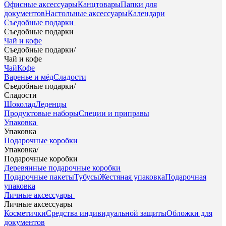
Офисные аксессуары
Канцтовары
Папки для
документов
Настольные аксессуары
Календари
Съедобные подарки
Съедобные подарки
Чай и кофе
Съедобные подарки
/
Чай и кофе
Чай
Кофе
Варенье и мёд
Сладости
Съедобные подарки
/
Сладости
Шоколад
Леденцы
Продуктовые наборы
Специи и приправы
Упаковка
Упаковка
Подарочные коробки
Упаковка
/
Подарочные коробки
Деревянные подарочные коробки
Подарочные пакеты
Тубусы
Жестяная упаковка
Подарочная
упаковка
Личные аксессуары
Личные аксессуары
Косметички
Средства индивидуальной защиты
Обложки для
документов