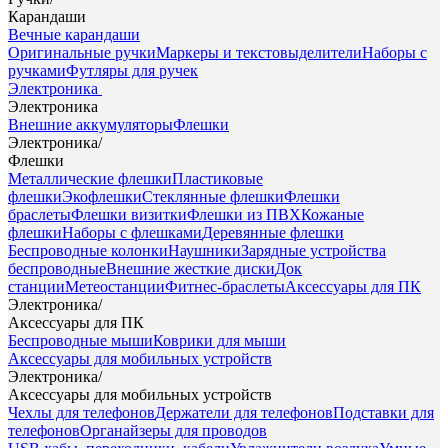
Карандаши
Вечные карандаши
Оригинальные ручки
Маркеры и текстовыделители
Наборы с
ручками
Футляры для ручек
Электроника
Электроника
Внешние аккумуляторы
Флешки
Электроника
/
Флешки
Металлические флешки
Пластиковые
флешки
Экофлешки
Стеклянные флешки
Флешки
браслеты
Флешки визитки
Флешки из ПВХ
Кожаные
флешки
Наборы с флешками
Деревянные флешки
Беспроводные колонки
Наушники
Зарядные устройства
беспроводные
Внешние жесткие диски
Док
станции
Метеостанции
Фитнес-браслеты
Аксессуары для ПК
Электроника
/
Аксессуары для ПК
Беспроводные мыши
Коврики для мыши
Аксессуары для мобильных устройств
Электроника
/
Аксессуары для мобильных устройств
Чехлы для телефонов
Держатели для телефонов
Подставки для
телефонов
Органайзеры для проводов