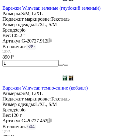
Варежки Winwear, зеленые (глубокий зеленый)
Размеры:
S/M, L/XL
Подлежит маркировке:
Текстиль
Размер одежды:
L/XL, S/M
Бренд:
teplo
Вес:
105.2 г
Артикул:
G-20727.912
В наличии:
399
ЦЕНА:
890
₽
Варежки Winwear, темно-синие (кобальт)
Размеры:
S/M, L/XL
Подлежит маркировке:
Текстиль
Размер одежды:
L/XL, S/M
Бренд:
teplo
Вес:
120 г
Артикул:
G-20727.452
В наличии:
604
ЦЕНА: