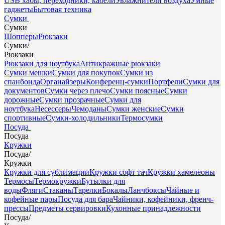
USB хабы, переходники, кабели
Увлажнители воздуха
Умные
гаджеты
Бытовая техника
Сумки
Сумки
Шопперы
Рюкзаки
Сумки
/
Рюкзаки
Рюкзаки для ноутбука
Антикражные рюкзаки
Сумки мешки
Сумки для покупок
Сумки из
спанбонда
Органайзеры
Конференц-сумки
Портфели
Сумки для
документов
Сумки через плечо
Сумки поясные
Сумки
дорожные
Сумки прозрачные
Сумки для
ноутбука
Несессеры
Чемоданы
Сумки женские
Сумки
спортивные
Сумки-холодильники
Термосумки
Посуда
Посуда
Кружки
Посуда
/
Кружки
Кружки для сублимации
Кружки софт тач
Кружки хамелеоны
Термосы
Термокружки
Бутылки для
воды
Фляги
Стаканы
Тарелки
Бокалы
Ланчбоксы
Чайные и
кофейные пары
Посуда для бара
Чайники, кофейники, френч-
прессы
Предметы сервировки
Кухонные принадлежности
Посуда
/