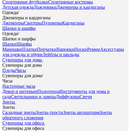
Спортивные футболки
Спортивные костюмы
Детская одежда
Дождевики
Джемперы и кардиганы
Одежда
/
Джемперы и кардиганы
Джемперы
Свитеры
Пуловеры
Кардиганы
Шапки и шарфы
Одежда
/
Шапки и шарфы
Шапки
Шарфы
Манишки
Платки
Перчатки
Варежки
Носки
Ремни
Аксессуары
для одежды и обуви
Лейблы и шильды
Сувениры для дома
Сувениры для дома
Пледы
Часы
Сувениры для дома
/
Часы
Настенные часы
Декор и интерьер
Полотенца
Инструменты для дома и
сада
Светильники и лампы
Диффузоры
Свечи
Зонты
Зонты
Складные зонты
Зонты-трости
Зонты антишторм
Зонты
обратного сложения
Сувениры для офиса
Сувениры для офиса