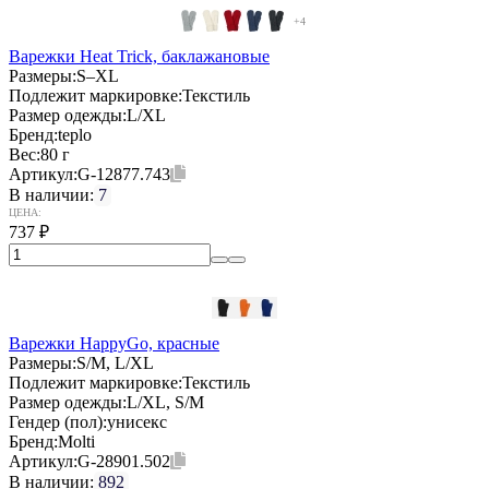
+4
Варежки Heat Trick, баклажановые
Размеры:
S–XL
Подлежит маркировке:
Текстиль
Размер одежды:
L/XL
Бренд:
teplo
Вес:
80 г
Артикул:
G-12877.743
В наличии:
7
ЦЕНА:
737
₽
Варежки HappyGo, красные
Размеры:
S/M, L/XL
Подлежит маркировке:
Текстиль
Размер одежды:
L/XL, S/M
Гендер (пол):
унисекс
Бренд:
Molti
Артикул:
G-28901.502
В наличии:
892