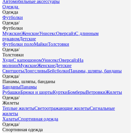
Автомобильные аксессуары
Одежда
Одежда
Футболки
Одежда
/
Футболки
Мужские
Женские
Унисекс
Оверсайз
С длинным
рукавом
Детские
Футболки поло
Майки
Толстовки
Одежда
/
Толстовки
Худи
С капюшоном
Унисекс
Оверсайз
На
молнии
Мужские
Женские
Детские
Свитшоты
Лонгсливы
Бейсболки
Панамы, шляпы, банданы
Одежда
/
Панамы, шляпы, банданы
Банданы
Панамы
Рубашки
Брюки и шорты
Куртки
Бомберы
Ветровки
Жилеты
Одежда
/
Жилеты
Теплые жилеты
Светоотражающие жилеты
Сигнальные
жилеты
Халаты
Спортивная одежда
Одежда
/
Спортивная одежда