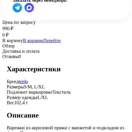
Заказать через менеджера:
Цена по запросу
990
₽
0
₽
В корзину
В корзине
Перейти
Обзор
Доставка и оплата
Отзывы
0
Характеристики
Бренд
teplo
Размеры
S/M, L/XL
Подлежит маркировке
Текстиль
Размер одежды
L/XL
Вес
102.4 г
Описание
Варежки из акриловой пряжи с манжетой и подкладом из