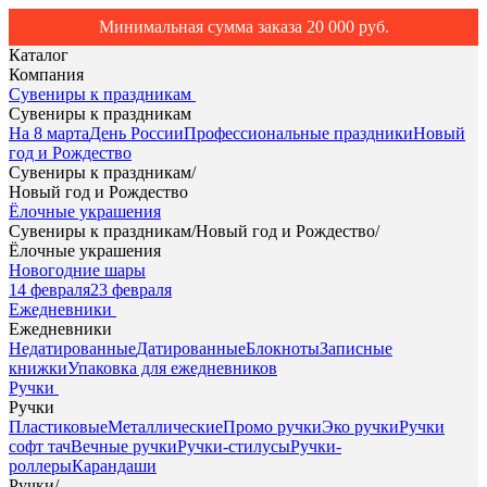
Минимальная сумма заказа 20 000 руб.
Каталог
Компания
Сувениры к праздникам
Сувениры к праздникам
На 8 марта
День России
Профессиональные праздники
Новый
год и Рождество
Сувениры к праздникам
/
Новый год и Рождество
Ёлочные украшения
Сувениры к праздникам
/
Новый год и Рождество
/
Ёлочные украшения
Новогодние шары
14 февраля
23 февраля
Ежедневники
Ежедневники
Недатированные
Датированные
Блокноты
Записные
книжки
Упаковка для ежедневников
Ручки
Ручки
Пластиковые
Металлические
Промо ручки
Эко ручки
Ручки
софт тач
Вечные ручки
Ручки-стилусы
Ручки-
роллеры
Карандаши
Ручки
/