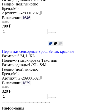
Гендер (пол):
унисекс
Бренд:
Molti
Артикул:
G-28901.202
В наличии:
1646
ЦЕНА:
790
₽
Перчатки сенсорные Spotti Senso, красные
Размеры:
S/M, L/XL
Подлежит маркировке:
Текстиль
Размер одежды:
L/XL, S/M
Гендер (пол):
унисекс
Бренд:
Molti
Артикул:
G-28900.502
В наличии:
1829
ЦЕНА:
320
₽
Информация