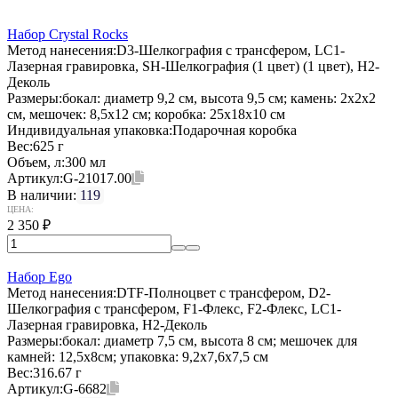
Набор Crystal Rocks
Метод нанесения:
D3-Шелкография с трансфером, LC1-
Лазерная гравировка, SH-Шелкография (1 цвет) (1 цвет), H2-
Деколь
Размеры:
бокал: диаметр 9,2 см, высота 9,5 см; камень: 2х2х2
см, мешочек: 8,5х12 см; коробка: 25х18х10 см
Индивидуальная упаковка:
Подарочная коробка
Вес:
625 г
Объем, л:
300 мл
Артикул:
G-21017.00
В наличии:
119
ЦЕНА:
2 350
₽
Набор Ego
Метод нанесения:
DTF-Полноцвет с трансфером, D2-
Шелкография с трансфером, F1-Флекс, F2-Флекс, LC1-
Лазерная гравировка, H2-Деколь
Размеры:
бокал: диаметр 7,5 см, высота 8 см; мешочек для
камней: 12,5х8см; упаковка: 9,2х7,6х7,5 см
Вес:
316.67 г
Артикул:
G-6682