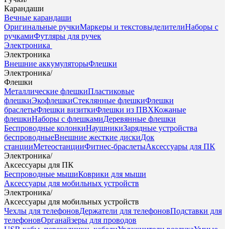
Карандаши
Вечные карандаши
Оригинальные ручки
Маркеры и текстовыделители
Наборы с
ручками
Футляры для ручек
Электроника
Электроника
Внешние аккумуляторы
Флешки
Электроника
/
Флешки
Металлические флешки
Пластиковые
флешки
Экофлешки
Стеклянные флешки
Флешки
браслеты
Флешки визитки
Флешки из ПВХ
Кожаные
флешки
Наборы с флешками
Деревянные флешки
Беспроводные колонки
Наушники
Зарядные устройства
беспроводные
Внешние жесткие диски
Док
станции
Метеостанции
Фитнес-браслеты
Аксессуары для ПК
Электроника
/
Аксессуары для ПК
Беспроводные мыши
Коврики для мыши
Аксессуары для мобильных устройств
Электроника
/
Аксессуары для мобильных устройств
Чехлы для телефонов
Держатели для телефонов
Подставки для
телефонов
Органайзеры для проводов