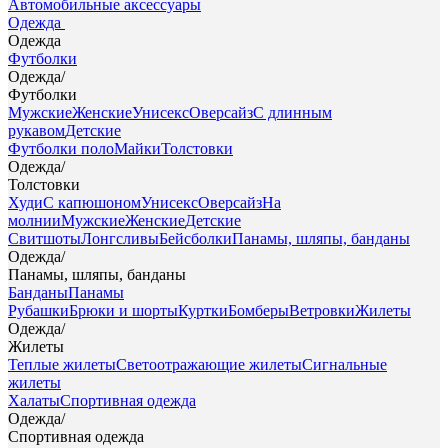
Автомобильные аксессуары
Одежда
Одежда
Футболки
Одежда
/
Футболки
Мужские
Женские
Унисекс
Оверсайз
С длинным
рукавом
Детские
Футболки поло
Майки
Толстовки
Одежда
/
Толстовки
Худи
С капюшоном
Унисекс
Оверсайз
На
молнии
Мужские
Женские
Детские
Свитшоты
Лонгсливы
Бейсболки
Панамы, шляпы, банданы
Одежда
/
Панамы, шляпы, банданы
Банданы
Панамы
Рубашки
Брюки и шорты
Куртки
Бомберы
Ветровки
Жилеты
Одежда
/
Жилеты
Теплые жилеты
Светоотражающие жилеты
Сигнальные
жилеты
Халаты
Спортивная одежда
Одежда
/
Спортивная одежда