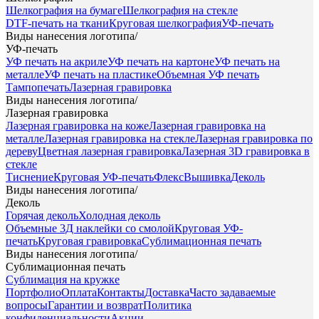
Шелкография на бумаге
Шелкография на стекле
DTF-печать на ткани
Круговая шелкография
УФ-печать
Виды нанесения логотипа
/
УФ-печать
УФ печать на акриле
УФ печать на картоне
УФ печать на
металле
УФ печать на пластике
Объемная УФ печать
Тампопечать
Лазерная гравировка
Виды нанесения логотипа
/
Лазерная гравировка
Лазерная гравировка на коже
Лазерная гравировка на
металле
Лазерная гравировка на стекле
Лазерная гравировка по
дереву
Цветная лазерная гравировка
Лазерная 3D гравировка в
стекле
Тиснение
Круговая УФ-печать
Флекс
Вышивка
Деколь
Виды нанесения логотипа
/
Деколь
Горячая деколь
Холодная деколь
Объемные 3Д наклейки со смолой
Круговая УФ-
печать
Круговая гравировка
Сублимационная печать
Виды нанесения логотипа
/
Сублимационная печать
Сублимация на кружке
Портфолио
Оплата
Контакты
Доставка
Часто задаваемые
вопросы
Гарантии и возврат
Политика
конфиденциальности
Акции