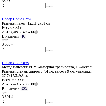
380
₽
Набор Bottle Crew
Размеры:
пакет: 12х11,2х38 см
Вес:
923.33 г
Артикул:
G-14304.00
В наличии:
46
ЦЕНА:
3 030
₽
Набор Cool Orbs
Метод нанесения:
LM3-Лазерная гравировка, H2-Деколь
Размеры:
стакан: диаметр 7,4 см, высота 9 см; упаковка:
27,7x17,5x9,3 см
Вес:
1033.33 г
Артикул:
G-12506.00
В наличии:
923
ЦЕНА:
3 601
₽