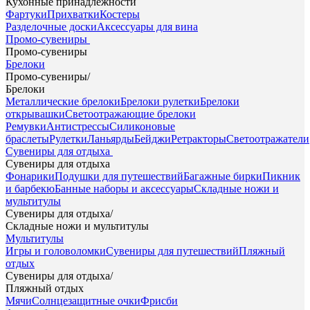
Кухонные принадлежности
Фартуки
Прихватки
Костеры
Разделочные доски
Аксессуары для вина
Промо-сувениры
Промо-сувениры
Брелоки
Промо-сувениры
/
Брелоки
Металлические брелоки
Брелоки рулетки
Брелоки
открывашки
Светоотражающие брелоки
Ремувки
Антистрессы
Силиконовые
браслеты
Рулетки
Ланьярды
Бейджи
Ретракторы
Светоотражатели
Сувениры для отдыха
Сувениры для отдыха
Фонарики
Подушки для путешествий
Багажные бирки
Пикник
и барбекю
Банные наборы и аксессуары
Складные ножи и
мультитулы
Сувениры для отдыха
/
Складные ножи и мультитулы
Мультитулы
Игры и головоломки
Сувениры для путешествий
Пляжный
отдых
Сувениры для отдыха
/
Пляжный отдых
Мячи
Солнцезащитные очки
Фрисби