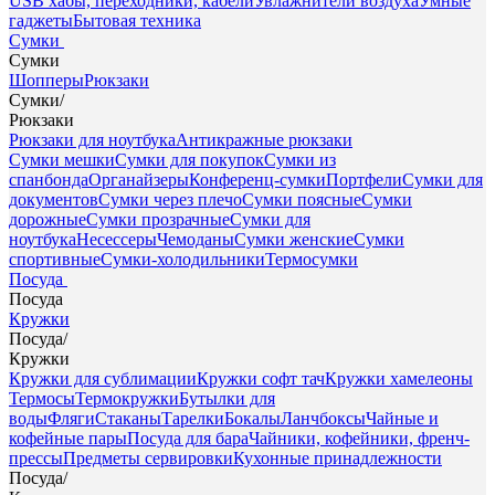
USB хабы, переходники, кабели
Увлажнители воздуха
Умные
гаджеты
Бытовая техника
Сумки
Сумки
Шопперы
Рюкзаки
Сумки
/
Рюкзаки
Рюкзаки для ноутбука
Антикражные рюкзаки
Сумки мешки
Сумки для покупок
Сумки из
спанбонда
Органайзеры
Конференц-сумки
Портфели
Сумки для
документов
Сумки через плечо
Сумки поясные
Сумки
дорожные
Сумки прозрачные
Сумки для
ноутбука
Несессеры
Чемоданы
Сумки женские
Сумки
спортивные
Сумки-холодильники
Термосумки
Посуда
Посуда
Кружки
Посуда
/
Кружки
Кружки для сублимации
Кружки софт тач
Кружки хамелеоны
Термосы
Термокружки
Бутылки для
воды
Фляги
Стаканы
Тарелки
Бокалы
Ланчбоксы
Чайные и
кофейные пары
Посуда для бара
Чайники, кофейники, френч-
прессы
Предметы сервировки
Кухонные принадлежности
Посуда
/