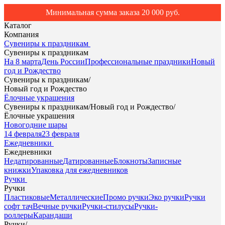
Минимальная сумма заказа 20 000 руб.
Каталог
Компания
Сувениры к праздникам
Сувениры к праздникам
На 8 марта
День России
Профессиональные праздники
Новый
год и Рождество
Сувениры к праздникам
/
Новый год и Рождество
Ёлочные украшения
Сувениры к праздникам
/
Новый год и Рождество
/
Ёлочные украшения
Новогодние шары
14 февраля
23 февраля
Ежедневники
Ежедневники
Недатированные
Датированные
Блокноты
Записные
книжки
Упаковка для ежедневников
Ручки
Ручки
Пластиковые
Металлические
Промо ручки
Эко ручки
Ручки
софт тач
Вечные ручки
Ручки-стилусы
Ручки-
роллеры
Карандаши
Ручки
/