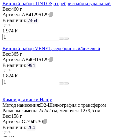
Винный набор TINTOS, серебристый/натуральный
Вес:
460 г
Артикул:
AB4129S129
В наличии:
7464
ЦЕНА:
1 974
₽
Винный набор VENET, серебристый/бежевый
Вес:
365 г
Артикул:
AB4091S129
В наличии:
994
ЦЕНА:
1 824
₽
Камни для виски Hardy
Метод нанесения:
D2-Шелкография с трансфером
Размеры:
камень: 2х2х2 см, мешочек: 12х9,5 см
Вес:
158 г
Артикул:
G-7945.30
В наличии:
264
ЦЕНА: