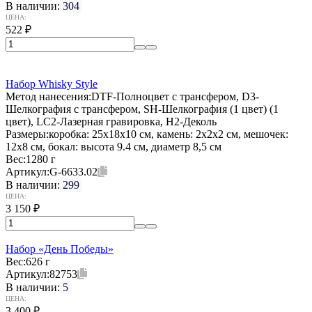
В наличии:
304
ЦЕНА:
522
₽
Набор Whisky Style
Метод нанесения:
DTF-Полноцвет с трансфером, D3-
Шелкография с трансфером, SH-Шелкография (1 цвет) (1
цвет), LC2-Лазерная гравировка, H2-Деколь
Размеры:
коробка: 25х18х10 см, камень: 2х2х2 см, мешочек:
12х8 см, бокал: высота 9.4 см, диаметр 8,5 см
Вес:
1280 г
Артикул:
G-6633.02
В наличии:
299
ЦЕНА:
3 150
₽
Набор «День Победы»
Вес:
626 г
Артикул:
82753
В наличии:
5
ЦЕНА:
3 400
₽