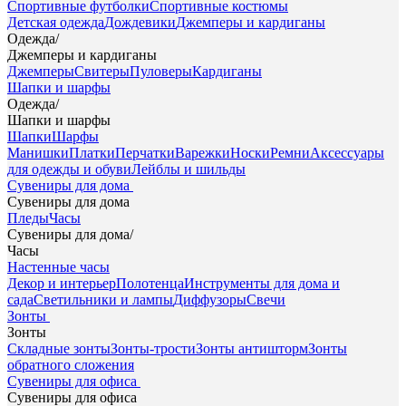
Спортивные футболки
Спортивные костюмы
Детская одежда
Дождевики
Джемперы и кардиганы
Одежда
/
Джемперы и кардиганы
Джемперы
Свитеры
Пуловеры
Кардиганы
Шапки и шарфы
Одежда
/
Шапки и шарфы
Шапки
Шарфы
Манишки
Платки
Перчатки
Варежки
Носки
Ремни
Аксессуары
для одежды и обуви
Лейблы и шильды
Сувениры для дома
Сувениры для дома
Пледы
Часы
Сувениры для дома
/
Часы
Настенные часы
Декор и интерьер
Полотенца
Инструменты для дома и
сада
Светильники и лампы
Диффузоры
Свечи
Зонты
Зонты
Складные зонты
Зонты-трости
Зонты антишторм
Зонты
обратного сложения
Сувениры для офиса
Сувениры для офиса