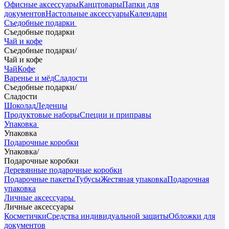
Офисные аксессуары
Канцтовары
Папки для
документов
Настольные аксессуары
Календари
Съедобные подарки
Съедобные подарки
Чай и кофе
Съедобные подарки
/
Чай и кофе
Чай
Кофе
Варенье и мёд
Сладости
Съедобные подарки
/
Сладости
Шоколад
Леденцы
Продуктовые наборы
Специи и приправы
Упаковка
Упаковка
Подарочные коробки
Упаковка
/
Подарочные коробки
Деревянные подарочные коробки
Подарочные пакеты
Тубусы
Жестяная упаковка
Подарочная
упаковка
Личные аксессуары
Личные аксессуары
Косметички
Средства индивидуальной защиты
Обложки для
документов