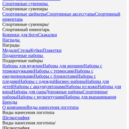
Спортивные сувениры
Спортивные сувениры
Спортивные шейкеры
Спортивные аксессуары
Спортивный
инвентарь
Спортивные сувениры
/
Спортивный инвентарь
Коврики для йоги
Скакалки
Награды
Награды
Медали
Стелы
Кубки
Плакетки
Подарочные наборы
Подарочные наборы
Наборы для мужчин
Наборы для женщин
Наборы с
термокружками
Наборы с термосами
Наборы с
ежедневниками
Наборы с блокнотами
Наборы с
пледами
Наборы с одеждой
Бизнес-наборы
Наборы для
детей
Наборы с аккумуляторами
Наборы из кожи
Наборы для
вина
Наборы для сыра
Дорожные наборы
Спортивные
наборы
Наборы с мультитулами
Наборы для выращивания
Бренды
О компании
Виды нанесения логотипа
Виды нанесения логотипа
Шелкография
Виды нанесения логотипа
/
Шелкография