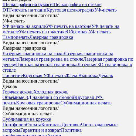
Шелкография на бумаге
Шелкография на стекле
DTF-печать на ткани
Круговая шелкография
УФ-печать
Виды нанесения логотипа
/
УФ-печать
УФ печать на акриле
УФ печать на картоне
УФ печать на
металле
УФ печать на пластике
Объемная УФ печать
Тампопечать
Лазерная гравировка
Виды нанесения логотипа
/
Лазерная гравировка
Лазерная гравировка на коже
Лазерная гравировка на
металле
Лазерная гравировка на стекле
Лазерная гравировка по
дереву
Цветная лазерная гравировка
Лазерная 3D гравировка в
стекле
Тиснение
Круговая УФ-печать
Флекс
Вышивка
Деколь
Виды нанесения логотипа
/
Деколь
Горячая деколь
Холодная деколь
Объемные 3Д наклейки со смолой
Круговая УФ-
печать
Круговая гравировка
Сублимационная печать
Виды нанесения логотипа
/
Сублимационная печать
Сублимация на кружке
Портфолио
Оплата
Контакты
Доставка
Часто задаваемые
вопросы
Гарантии и возврат
Политика
конфиденциальности
Акции