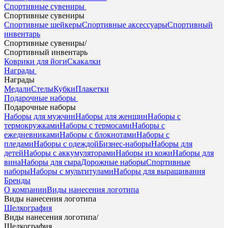
Спортивные сувениры
Спортивные сувениры
Спортивные шейкеры
Спортивные аксессуары
Спортивный
инвентарь
Спортивные сувениры
/
Спортивный инвентарь
Коврики для йоги
Скакалки
Награды
Награды
Медали
Стелы
Кубки
Плакетки
Подарочные наборы
Подарочные наборы
Наборы для мужчин
Наборы для женщин
Наборы с
термокружками
Наборы с термосами
Наборы с
ежедневниками
Наборы с блокнотами
Наборы с
пледами
Наборы с одеждой
Бизнес-наборы
Наборы для
детей
Наборы с аккумуляторами
Наборы из кожи
Наборы для
вина
Наборы для сыра
Дорожные наборы
Спортивные
наборы
Наборы с мультитулами
Наборы для выращивания
Бренды
О компании
Виды нанесения логотипа
Виды нанесения логотипа
Шелкография
Виды нанесения логотипа
/
Шелкография