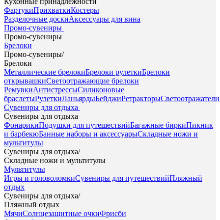
Кухонные принадлежности
Фартуки
Прихватки
Костеры
Разделочные доски
Аксессуары для вина
Промо-сувениры
Промо-сувениры
Брелоки
Промо-сувениры
/
Брелоки
Металлические брелоки
Брелоки рулетки
Брелоки
открывашки
Светоотражающие брелоки
Ремувки
Антистрессы
Силиконовые
браслеты
Рулетки
Ланьярды
Бейджи
Ретракторы
Светоотражатели
Сувениры для отдыха
Сувениры для отдыха
Фонарики
Подушки для путешествий
Багажные бирки
Пикник
и барбекю
Банные наборы и аксессуары
Складные ножи и
мультитулы
Сувениры для отдыха
/
Складные ножи и мультитулы
Мультитулы
Игры и головоломки
Сувениры для путешествий
Пляжный
отдых
Сувениры для отдыха
/
Пляжный отдых
Мячи
Солнцезащитные очки
Фрисби