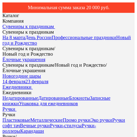
Минимальная сумма заказа 20 000 руб.
Каталог
Компания
Сувениры к праздникам
Сувениры к праздникам
На 8 марта
День России
Профессиональные праздники
Новый
год и Рождество
Сувениры к праздникам
/
Новый год и Рождество
Ёлочные украшения
Сувениры к праздникам
/
Новый год и Рождество
/
Ёлочные украшения
Новогодние шары
14 февраля
23 февраля
Ежедневники
Ежедневники
Недатированные
Датированные
Блокноты
Записные
книжки
Упаковка для ежедневников
Ручки
Ручки
Пластиковые
Металлические
Промо ручки
Эко ручки
Ручки
софт тач
Вечные ручки
Ручки-стилусы
Ручки-
роллеры
Карандаши
Ручки
/