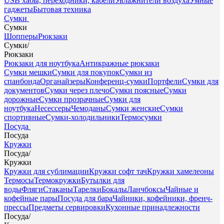
USB хабы, переходники, кабели
Увлажнители воздуха
Умные
гаджеты
Бытовая техника
Сумки
Сумки
Шопперы
Рюкзаки
Сумки
/
Рюкзаки
Рюкзаки для ноутбука
Антикражные рюкзаки
Сумки мешки
Сумки для покупок
Сумки из
спанбонда
Органайзеры
Конференц-сумки
Портфели
Сумки для
документов
Сумки через плечо
Сумки поясные
Сумки
дорожные
Сумки прозрачные
Сумки для
ноутбука
Несессеры
Чемоданы
Сумки женские
Сумки
спортивные
Сумки-холодильники
Термосумки
Посуда
Посуда
Кружки
Посуда
/
Кружки
Кружки для сублимации
Кружки софт тач
Кружки хамелеоны
Термосы
Термокружки
Бутылки для
воды
Фляги
Стаканы
Тарелки
Бокалы
Ланчбоксы
Чайные и
кофейные пары
Посуда для бара
Чайники, кофейники, френч-
прессы
Предметы сервировки
Кухонные принадлежности
Посуда
/