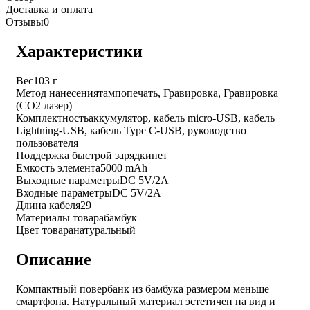
Доставка и оплата
Отзывы
0
Характеристики
Вес
103 г
Метод нанесения
тампопечать, Гравировка, Гравировка
(CO2 лазер)
Комплектность
аккумулятор, кабель micro-USB, кабель
Lightning-USB, кабель Type C-USB, руководство
пользователя
Поддержка быстрой зарядки
нет
Емкость элемента
5000 mAh
Выходные параметры
DC 5V/2A
Входные параметры
DC 5V/2A
Длина кабеля
29
Материалы товара
бамбук
Цвет товара
натуральный
Описание
Компактный повербанк из бамбука размером меньше
смартфона. Натуральный материал эстетичен на вид и