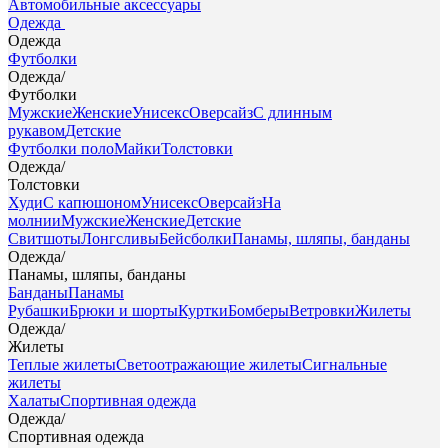
Автомобильные аксессуары
Одежда
Одежда
Футболки
Одежда
/
Футболки
Мужские
Женские
Унисекс
Оверсайз
С длинным
рукавом
Детские
Футболки поло
Майки
Толстовки
Одежда
/
Толстовки
Худи
С капюшоном
Унисекс
Оверсайз
На
молнии
Мужские
Женские
Детские
Свитшоты
Лонгсливы
Бейсболки
Панамы, шляпы, банданы
Одежда
/
Панамы, шляпы, банданы
Банданы
Панамы
Рубашки
Брюки и шорты
Куртки
Бомберы
Ветровки
Жилеты
Одежда
/
Жилеты
Теплые жилеты
Светоотражающие жилеты
Сигнальные
жилеты
Халаты
Спортивная одежда
Одежда
/
Спортивная одежда