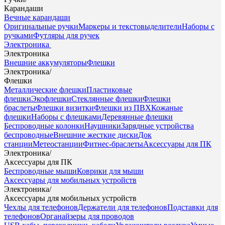
Карандаши
Вечные карандаши
Оригинальные ручки
Маркеры и текстовыделители
Наборы с
ручками
Футляры для ручек
Электроника
Электроника
Внешние аккумуляторы
Флешки
Электроника
/
Флешки
Металлические флешки
Пластиковые
флешки
Экофлешки
Стеклянные флешки
Флешки
браслеты
Флешки визитки
Флешки из ПВХ
Кожаные
флешки
Наборы с флешками
Деревянные флешки
Беспроводные колонки
Наушники
Зарядные устройства
беспроводные
Внешние жесткие диски
Док
станции
Метеостанции
Фитнес-браслеты
Аксессуары для ПК
Электроника
/
Аксессуары для ПК
Беспроводные мыши
Коврики для мыши
Аксессуары для мобильных устройств
Электроника
/
Аксессуары для мобильных устройств
Чехлы для телефонов
Держатели для телефонов
Подставки для
телефонов
Органайзеры для проводов