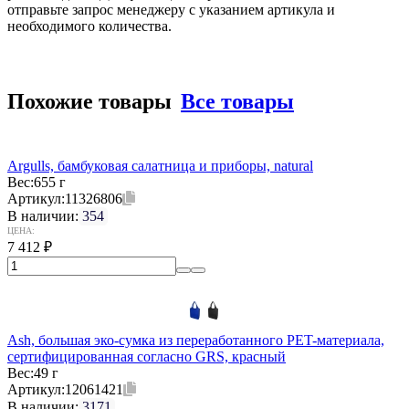
отправьте запрос менеджеру с указанием артикула и
необходимого количества.
Похожие товары
Все товары
Argulls, бамбуковая салатница и приборы, natural
Вес:
655 г
Артикул:
11326806
В наличии:
354
ЦЕНА:
7 412
₽
Ash, большая эко-сумка из переработанного PET-материала,
сертифицированная согласно GRS, красный
Вес:
49 г
Артикул:
12061421
В наличии:
3171