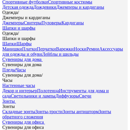
Спортивные футболки
Спортивные костюмы
Детская одежда
Дождевики
Джемперы и кардиганы
Одежда
/
Джемперы и кардиганы
Джемперы
Свитеры
Пуловеры
Кардиганы
Шапки и шарфы
Одежда
/
Шапки и шарфы
Шапки
Шарфы
Манишки
Платки
Перчатки
Варежки
Носки
Ремни
Аксессуары
для одежды и обуви
Лейблы и шильды
Сувениры для дома
Сувениры для дома
Пледы
Часы
Сувениры для дома
/
Часы
Настенные часы
Декор и интерьер
Полотенца
Инструменты для дома и
сада
Светильники и лампы
Диффузоры
Свечи
Зонты
Зонты
Складные зонты
Зонты-трости
Зонты антишторм
Зонты
обратного сложения
Сувениры для офиса
Сувениры для офиса