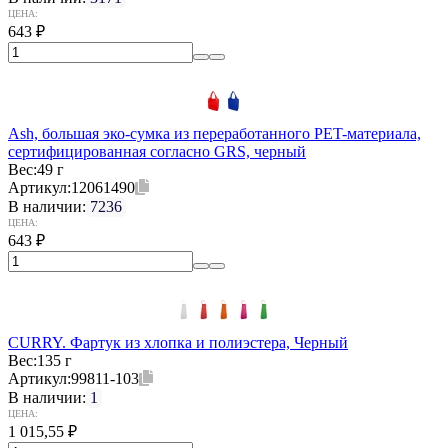
ЦЕНА:
643
₽
Ash, большая эко-сумка из переработанного PET-материала,
сертифицированная согласно GRS, черный
Вес:
49 г
Артикул:
12061490
В наличии:
7236
ЦЕНА:
643
₽
CURRY. Фартук из хлопка и полиэстера, Черный
Вес:
135 г
Артикул:
99811-103
В наличии:
1
ЦЕНА:
1 015,55
₽