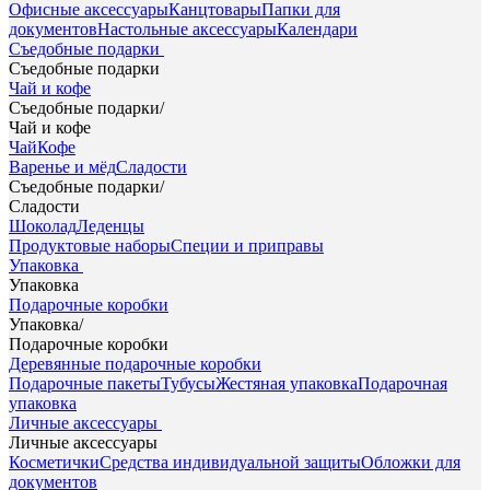
Офисные аксессуары
Канцтовары
Папки для
документов
Настольные аксессуары
Календари
Съедобные подарки
Съедобные подарки
Чай и кофе
Съедобные подарки
/
Чай и кофе
Чай
Кофе
Варенье и мёд
Сладости
Съедобные подарки
/
Сладости
Шоколад
Леденцы
Продуктовые наборы
Специи и приправы
Упаковка
Упаковка
Подарочные коробки
Упаковка
/
Подарочные коробки
Деревянные подарочные коробки
Подарочные пакеты
Тубусы
Жестяная упаковка
Подарочная
упаковка
Личные аксессуары
Личные аксессуары
Косметички
Средства индивидуальной защиты
Обложки для
документов