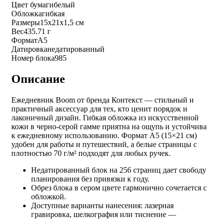
Цвет бумаги
белый
Обложка
гибкая
Размеры
15х21х1,5 см
Вес
435.71 г
Формат
А5
Датировка
недатированный
Номер блока
985
Описание
Ежедневник Boom от бренда Контекст — стильный и
практичный аксессуар для тех, кто ценит порядок и
лаконичный дизайн. Гибкая обложка из искусственной
кожи в черно-серой гамме приятна на ощупь и устойчива
к ежедневному использованию. Формат А5 (15×21 см)
удобен для работы и путешествий, а белые страницы с
плотностью 70 г/м² подходят для любых ручек.
Недатированный блок на 256 страниц дает свободу
планирования без привязки к году.
Обрез блока в сером цвете гармонично сочетается с
обложкой.
Доступные варианты нанесения: лазерная
гравировка, шелкография или тиснение —