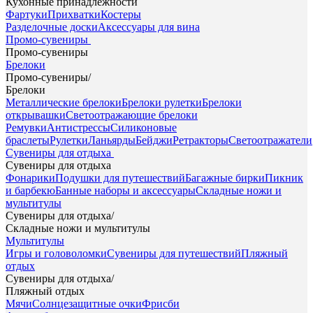
Кухонные принадлежности
Фартуки
Прихватки
Костеры
Разделочные доски
Аксессуары для вина
Промо-сувениры
Промо-сувениры
Брелоки
Промо-сувениры
/
Брелоки
Металлические брелоки
Брелоки рулетки
Брелоки
открывашки
Светоотражающие брелоки
Ремувки
Антистрессы
Силиконовые
браслеты
Рулетки
Ланьярды
Бейджи
Ретракторы
Светоотражатели
Сувениры для отдыха
Сувениры для отдыха
Фонарики
Подушки для путешествий
Багажные бирки
Пикник
и барбекю
Банные наборы и аксессуары
Складные ножи и
мультитулы
Сувениры для отдыха
/
Складные ножи и мультитулы
Мультитулы
Игры и головоломки
Сувениры для путешествий
Пляжный
отдых
Сувениры для отдыха
/
Пляжный отдых
Мячи
Солнцезащитные очки
Фрисби