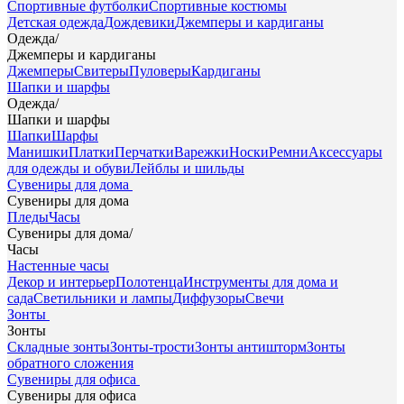
Спортивные футболки
Спортивные костюмы
Детская одежда
Дождевики
Джемперы и кардиганы
Одежда
/
Джемперы и кардиганы
Джемперы
Свитеры
Пуловеры
Кардиганы
Шапки и шарфы
Одежда
/
Шапки и шарфы
Шапки
Шарфы
Манишки
Платки
Перчатки
Варежки
Носки
Ремни
Аксессуары
для одежды и обуви
Лейблы и шильды
Сувениры для дома
Сувениры для дома
Пледы
Часы
Сувениры для дома
/
Часы
Настенные часы
Декор и интерьер
Полотенца
Инструменты для дома и
сада
Светильники и лампы
Диффузоры
Свечи
Зонты
Зонты
Складные зонты
Зонты-трости
Зонты антишторм
Зонты
обратного сложения
Сувениры для офиса
Сувениры для офиса