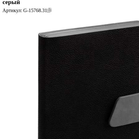
серый
Артикул:
G-15768.31