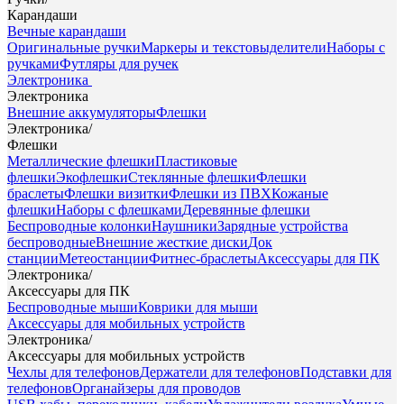
Карандаши
Вечные карандаши
Оригинальные ручки
Маркеры и текстовыделители
Наборы с
ручками
Футляры для ручек
Электроника
Электроника
Внешние аккумуляторы
Флешки
Электроника
/
Флешки
Металлические флешки
Пластиковые
флешки
Экофлешки
Стеклянные флешки
Флешки
браслеты
Флешки визитки
Флешки из ПВХ
Кожаные
флешки
Наборы с флешками
Деревянные флешки
Беспроводные колонки
Наушники
Зарядные устройства
беспроводные
Внешние жесткие диски
Док
станции
Метеостанции
Фитнес-браслеты
Аксессуары для ПК
Электроника
/
Аксессуары для ПК
Беспроводные мыши
Коврики для мыши
Аксессуары для мобильных устройств
Электроника
/
Аксессуары для мобильных устройств
Чехлы для телефонов
Держатели для телефонов
Подставки для
телефонов
Органайзеры для проводов