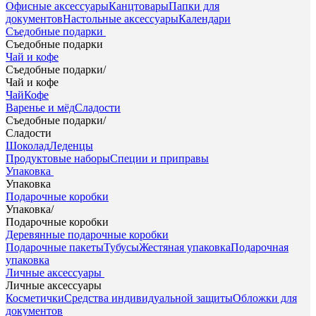
Офисные аксессуары
Канцтовары
Папки для
документов
Настольные аксессуары
Календари
Съедобные подарки
Съедобные подарки
Чай и кофе
Съедобные подарки
/
Чай и кофе
Чай
Кофе
Варенье и мёд
Сладости
Съедобные подарки
/
Сладости
Шоколад
Леденцы
Продуктовые наборы
Специи и приправы
Упаковка
Упаковка
Подарочные коробки
Упаковка
/
Подарочные коробки
Деревянные подарочные коробки
Подарочные пакеты
Тубусы
Жестяная упаковка
Подарочная
упаковка
Личные аксессуары
Личные аксессуары
Косметички
Средства индивидуальной защиты
Обложки для
документов