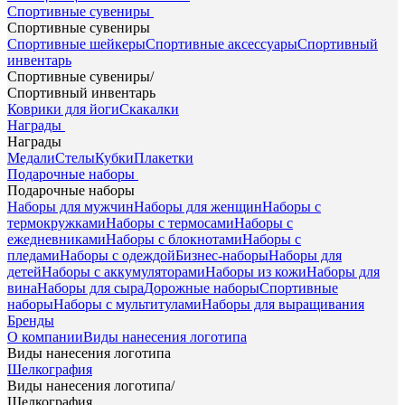
Спортивные сувениры
Спортивные сувениры
Спортивные шейкеры
Спортивные аксессуары
Спортивный
инвентарь
Спортивные сувениры
/
Спортивный инвентарь
Коврики для йоги
Скакалки
Награды
Награды
Медали
Стелы
Кубки
Плакетки
Подарочные наборы
Подарочные наборы
Наборы для мужчин
Наборы для женщин
Наборы с
термокружками
Наборы с термосами
Наборы с
ежедневниками
Наборы с блокнотами
Наборы с
пледами
Наборы с одеждой
Бизнес-наборы
Наборы для
детей
Наборы с аккумуляторами
Наборы из кожи
Наборы для
вина
Наборы для сыра
Дорожные наборы
Спортивные
наборы
Наборы с мультитулами
Наборы для выращивания
Бренды
О компании
Виды нанесения логотипа
Виды нанесения логотипа
Шелкография
Виды нанесения логотипа
/
Шелкография