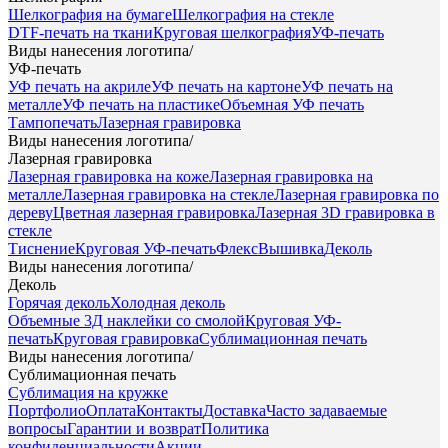
Шелкография на бумаге
Шелкография на стекле
DTF-печать на ткани
Круговая шелкография
УФ-печать
Виды нанесения логотипа
/
УФ-печать
УФ печать на акриле
УФ печать на картоне
УФ печать на
металле
УФ печать на пластике
Объемная УФ печать
Тампопечать
Лазерная гравировка
Виды нанесения логотипа
/
Лазерная гравировка
Лазерная гравировка на коже
Лазерная гравировка на
металле
Лазерная гравировка на стекле
Лазерная гравировка по
дереву
Цветная лазерная гравировка
Лазерная 3D гравировка в
стекле
Тиснение
Круговая УФ-печать
Флекс
Вышивка
Деколь
Виды нанесения логотипа
/
Деколь
Горячая деколь
Холодная деколь
Объемные 3Д наклейки со смолой
Круговая УФ-
печать
Круговая гравировка
Сублимационная печать
Виды нанесения логотипа
/
Сублимационная печать
Сублимация на кружке
Портфолио
Оплата
Контакты
Доставка
Часто задаваемые
вопросы
Гарантии и возврат
Политика
конфиденциальности
Акции