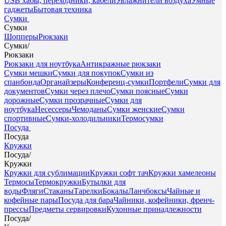
USB хабы, переходники, кабели
Увлажнители воздуха
Умные
гаджеты
Бытовая техника
Сумки
Сумки
Шопперы
Рюкзаки
Сумки
/
Рюкзаки
Рюкзаки для ноутбука
Антикражные рюкзаки
Сумки мешки
Сумки для покупок
Сумки из
спанбонда
Органайзеры
Конференц-сумки
Портфели
Сумки для
документов
Сумки через плечо
Сумки поясные
Сумки
дорожные
Сумки прозрачные
Сумки для
ноутбука
Несессеры
Чемоданы
Сумки женские
Сумки
спортивные
Сумки-холодильники
Термосумки
Посуда
Посуда
Кружки
Посуда
/
Кружки
Кружки для сублимации
Кружки софт тач
Кружки хамелеоны
Термосы
Термокружки
Бутылки для
воды
Фляги
Стаканы
Тарелки
Бокалы
Ланчбоксы
Чайные и
кофейные пары
Посуда для бара
Чайники, кофейники, френч-
прессы
Предметы сервировки
Кухонные принадлежности
Посуда
/