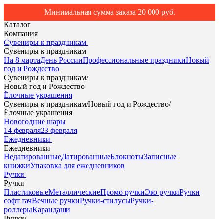
Минимальная сумма заказа 20 000 руб.
Каталог
Компания
Сувениры к праздникам
Сувениры к праздникам
На 8 марта
День России
Профессиональные праздники
Новый
год и Рождество
Сувениры к праздникам
/
Новый год и Рождество
Ёлочные украшения
Сувениры к праздникам
/
Новый год и Рождество
/
Ёлочные украшения
Новогодние шары
14 февраля
23 февраля
Ежедневники
Ежедневники
Недатированные
Датированные
Блокноты
Записные
книжки
Упаковка для ежедневников
Ручки
Ручки
Пластиковые
Металлические
Промо ручки
Эко ручки
Ручки
софт тач
Вечные ручки
Ручки-стилусы
Ручки-
роллеры
Карандаши
Ручки
/