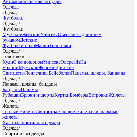
Автомобильные аксессуары
Одежда
Одежда
Футболки
Одежда
/
Футболки
Мужские
Женские
Унисекс
Оверсайз
С длинным
рукавом
Детские
Футболки поло
Майки
Толстовки
Одежда
/
Толстовки
Худи
С капюшоном
Унисекс
Оверсайз
На
молнии
Мужские
Женские
Детские
Свитшоты
Лонгсливы
Бейсболки
Панамы, шляпы, банданы
Одежда
/
Панамы, шляпы, банданы
Банданы
Панамы
Рубашки
Брюки и шорты
Куртки
Бомберы
Ветровки
Жилеты
Одежда
/
Жилеты
Теплые жилеты
Светоотражающие жилеты
Сигнальные
жилеты
Халаты
Спортивная одежда
Одежда
/
Спортивная одежда