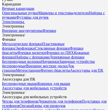
Карандаши
Вечные карандаши
Оригинальные ручки
Маркеры и текстовыделители
Наборы с
ручками
Футляры для ручек
Электроника
Электроника
Внешние аккумуляторы
Флешки
Электроника
/
Флешки
Металлические флешки
Пластиковые
флешки
Экофлешки
Стеклянные флешки
Флешки
браслеты
Флешки визитки
Флешки из ПВХ
Кожаные
флешки
Наборы с флешками
Деревянные флешки
Беспроводные колонки
Наушники
Зарядные устройства
беспроводные
Внешние жесткие диски
Док
станции
Метеостанции
Фитнес-браслеты
Аксессуары для ПК
Электроника
/
Аксессуары для ПК
Беспроводные мыши
Коврики для мыши
Аксессуары для мобильных устройств
Электроника
/
Аксессуары для мобильных устройств
Чехлы для телефонов
Держатели для телефонов
Подставки для
телефонов
Органайзеры для проводов