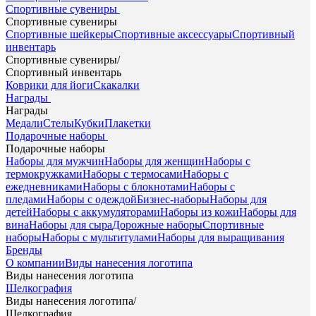
Спортивные сувениры
Спортивные сувениры
Спортивные шейкеры
Спортивные аксессуары
Спортивный
инвентарь
Спортивные сувениры
/
Спортивный инвентарь
Коврики для йоги
Скакалки
Награды
Награды
Медали
Стелы
Кубки
Плакетки
Подарочные наборы
Подарочные наборы
Наборы для мужчин
Наборы для женщин
Наборы с
термокружками
Наборы с термосами
Наборы с
ежедневниками
Наборы с блокнотами
Наборы с
пледами
Наборы с одеждой
Бизнес-наборы
Наборы для
детей
Наборы с аккумуляторами
Наборы из кожи
Наборы для
вина
Наборы для сыра
Дорожные наборы
Спортивные
наборы
Наборы с мультитулами
Наборы для выращивания
Бренды
О компании
Виды нанесения логотипа
Виды нанесения логотипа
Шелкография
Виды нанесения логотипа
/
Шелкография