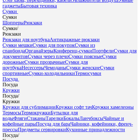
USB хабы, переходники, кабели
Увлажнители воздуха
Умные
гаджеты
Бытовая техника
Сумки
Сумки
Шопперы
Рюкзаки
Сумки
/
Рюкзаки
Рюкзаки для ноутбука
Антикражные рюкзаки
Сумки мешки
Сумки для покупок
Сумки из
спанбонда
Органайзеры
Конференц-сумки
Портфели
Сумки для
документов
Сумки через плечо
Сумки поясные
Сумки
дорожные
Сумки прозрачные
Сумки для
ноутбука
Несессеры
Чемоданы
Сумки женские
Сумки
спортивные
Сумки-холодильники
Термосумки
Посуда
Посуда
Кружки
Посуда
/
Кружки
Кружки для сублимации
Кружки софт тач
Кружки хамелеоны
Термосы
Термокружки
Бутылки для
воды
Фляги
Стаканы
Тарелки
Бокалы
Ланчбоксы
Чайные и
кофейные пары
Посуда для бара
Чайники, кофейники, френч-
прессы
Предметы сервировки
Кухонные принадлежности
Посуда
/