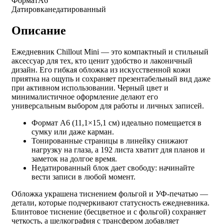
Формат
А6
Датировка
недатированный
Описание
Ежедневник Chillout Mini — это компактный и стильный
аксессуар для тех, кто ценит удобство и лаконичный
дизайн. Его гибкая обложка из искусственной кожи
приятна на ощупь и сохраняет презентабельный вид даже
при активном использовании. Черный цвет и
минималистичное оформление делают его
универсальным выбором для работы и личных записей.
Формат А6 (11,1×15,1 см) идеально помещается в
сумку или даже карман.
Тонированные страницы в линейку снижают
нагрузку на глаза, а 192 листа хватит для планов и
заметок на долгое время.
Недатированный блок дает свободу: начинайте
вести записи в любой момент.
Обложка украшена тиснением фольгой и УФ-печатью —
детали, которые подчеркивают статусность ежедневника.
Блинтовое тиснение (бесцветное и с фольгой) сохраняет
четкость, а шелкография с трансфером добавляет