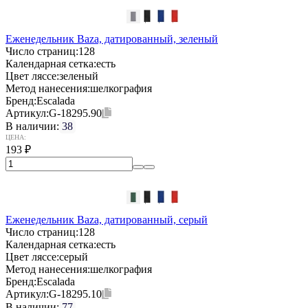
Еженедельник Baza, датированный, зеленый
Число страниц:
128
Календарная сетка:
есть
Цвет ляссе:
зеленый
Метод нанесения:
шелкография
Бренд:
Escalada
Артикул:
G-18295.90
В наличии:
38
ЦЕНА:
193
₽
Еженедельник Baza, датированный, серый
Число страниц:
128
Календарная сетка:
есть
Цвет ляссе:
серый
Метод нанесения:
шелкография
Бренд:
Escalada
Артикул:
G-18295.10
В наличии:
77