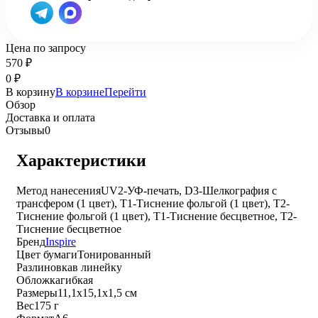
Цена по запросу
570
₽
0
₽
В корзину
В корзине
Перейти
Обзор
Доставка и оплата
Отзывы
0
Характеристики
Метод нанесения
UV2-УФ-печать, D3-Шелкография с
трансфером (1 цвет), T1-Тиснение фольгой (1 цвет), T2-
Тиснение фольгой (1 цвет), T1-Тиснение бесцветное, T2-
Тиснение бесцветное
Бренд
Inspire
Цвет бумаги
Тонированный
Разлиновка
в линейку
Обложка
гибкая
Размеры
11,1х15,1х1,5 см
Вес
175 г