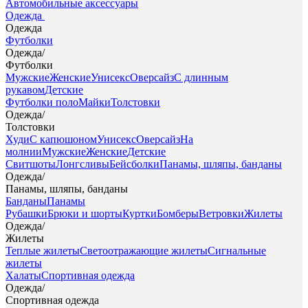
Автомобильные аксессуары
Одежда
Одежда
Футболки
Одежда
/
Футболки
Мужские
Женские
Унисекс
Оверсайз
С длинным
рукавом
Детские
Футболки поло
Майки
Толстовки
Одежда
/
Толстовки
Худи
С капюшоном
Унисекс
Оверсайз
На
молнии
Мужские
Женские
Детские
Свитшоты
Лонгсливы
Бейсболки
Панамы, шляпы, банданы
Одежда
/
Панамы, шляпы, банданы
Банданы
Панамы
Рубашки
Брюки и шорты
Куртки
Бомберы
Ветровки
Жилеты
Одежда
/
Жилеты
Теплые жилеты
Светоотражающие жилеты
Сигнальные
жилеты
Халаты
Спортивная одежда
Одежда
/
Спортивная одежда