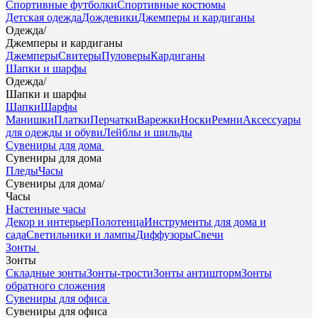
Спортивные футболки
Спортивные костюмы
Детская одежда
Дождевики
Джемперы и кардиганы
Одежда
/
Джемперы и кардиганы
Джемперы
Свитеры
Пуловеры
Кардиганы
Шапки и шарфы
Одежда
/
Шапки и шарфы
Шапки
Шарфы
Манишки
Платки
Перчатки
Варежки
Носки
Ремни
Аксессуары
для одежды и обуви
Лейблы и шильды
Сувениры для дома
Сувениры для дома
Пледы
Часы
Сувениры для дома
/
Часы
Настенные часы
Декор и интерьер
Полотенца
Инструменты для дома и
сада
Светильники и лампы
Диффузоры
Свечи
Зонты
Зонты
Складные зонты
Зонты-трости
Зонты антишторм
Зонты
обратного сложения
Сувениры для офиса
Сувениры для офиса