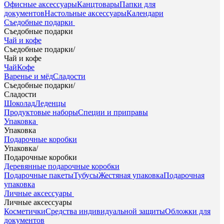
Офисные аксессуары
Канцтовары
Папки для
документов
Настольные аксессуары
Календари
Съедобные подарки
Съедобные подарки
Чай и кофе
Съедобные подарки
/
Чай и кофе
Чай
Кофе
Варенье и мёд
Сладости
Съедобные подарки
/
Сладости
Шоколад
Леденцы
Продуктовые наборы
Специи и приправы
Упаковка
Упаковка
Подарочные коробки
Упаковка
/
Подарочные коробки
Деревянные подарочные коробки
Подарочные пакеты
Тубусы
Жестяная упаковка
Подарочная
упаковка
Личные аксессуары
Личные аксессуары
Косметички
Средства индивидуальной защиты
Обложки для
документов