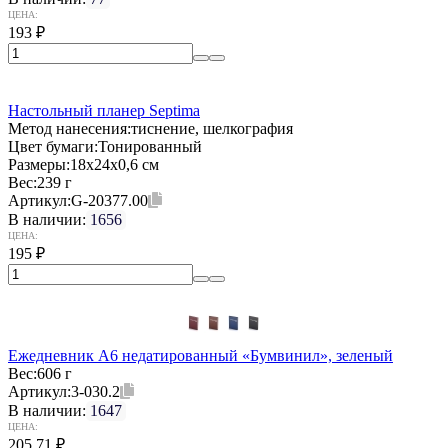
ЦЕНА:
193
₽
Настольный планер Septima
Метод нанесения:
тиснение, шелкография
Цвет бумаги:
Тонированный
Размеры:
18х24х0,6 см
Вес:
239 г
Артикул:
G-20377.00
В наличии:
1656
ЦЕНА:
195
₽
Ежедневник А6 недатированный «Бумвинил», зеленый
Вес:
606 г
Артикул:
3-030.2
В наличии:
1647
ЦЕНА:
205,71
₽