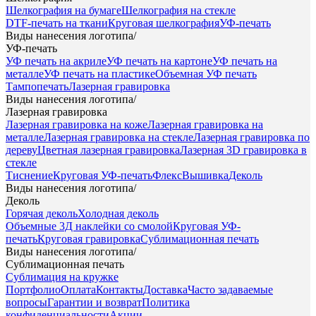
Шелкография на бумаге
Шелкография на стекле
DTF-печать на ткани
Круговая шелкография
УФ-печать
Виды нанесения логотипа
/
УФ-печать
УФ печать на акриле
УФ печать на картоне
УФ печать на
металле
УФ печать на пластике
Объемная УФ печать
Тампопечать
Лазерная гравировка
Виды нанесения логотипа
/
Лазерная гравировка
Лазерная гравировка на коже
Лазерная гравировка на
металле
Лазерная гравировка на стекле
Лазерная гравировка по
дереву
Цветная лазерная гравировка
Лазерная 3D гравировка в
стекле
Тиснение
Круговая УФ-печать
Флекс
Вышивка
Деколь
Виды нанесения логотипа
/
Деколь
Горячая деколь
Холодная деколь
Объемные 3Д наклейки со смолой
Круговая УФ-
печать
Круговая гравировка
Сублимационная печать
Виды нанесения логотипа
/
Сублимационная печать
Сублимация на кружке
Портфолио
Оплата
Контакты
Доставка
Часто задаваемые
вопросы
Гарантии и возврат
Политика
конфиденциальности
Акции