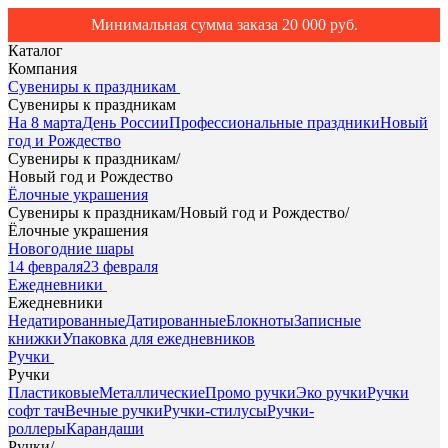
Минимальная сумма заказа 20 000 руб.
Каталог
Компания
Сувениры к праздникам
Сувениры к праздникам
На 8 марта
День России
Профессиональные праздники
Новый
год и Рождество
Сувениры к праздникам
/
Новый год и Рождество
Ёлочные украшения
Сувениры к праздникам
/
Новый год и Рождество
/
Ёлочные украшения
Новогодние шары
14 февраля
23 февраля
Ежедневники
Ежедневники
Недатированные
Датированные
Блокноты
Записные
книжки
Упаковка для ежедневников
Ручки
Ручки
Пластиковые
Металлические
Промо ручки
Эко ручки
Ручки
софт тач
Вечные ручки
Ручки-стилусы
Ручки-
роллеры
Карандаши
Ручки
/