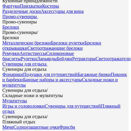
Кухонные принадлежности
Фартуки
Прихватки
Костеры
Разделочные доски
Аксессуары для вина
Промо-сувениры
Промо-сувениры
Брелоки
Промо-сувениры
/
Брелоки
Металлические брелоки
Брелоки рулетки
Брелоки
открывашки
Светоотражающие брелоки
Ремувки
Антистрессы
Силиконовые
браслеты
Рулетки
Ланьярды
Бейджи
Ретракторы
Светоотражатели
Сувениры для отдыха
Сувениры для отдыха
Фонарики
Подушки для путешествий
Багажные бирки
Пикник
и барбекю
Банные наборы и аксессуары
Складные ножи и
мультитулы
Сувениры для отдыха
/
Складные ножи и мультитулы
Мультитулы
Игры и головоломки
Сувениры для путешествий
Пляжный
отдых
Сувениры для отдыха
/
Пляжный отдых
Мячи
Солнцезащитные очки
Фрисби