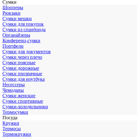
Сумки
Шопперы
Рюкзаки
Сумки мешки
Сумки для покупок
Сумки из спанбонда
Органайзеры
Конференц-сумки
Портфели
Сумки для документов
Сумки через плечо
Сумки поясные
Сумки дорожные
Сумки прозрачные
Сумки для ноутбука
Несессеры
Чемоданы
Сумки женские
Сумки спортивные
Сумки-холодильники
Термосумки
Посуда
Кружки
Термосы
Термокружки