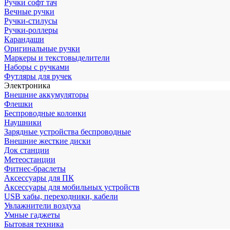
Ручки софт тач
Вечные ручки
Ручки-стилусы
Ручки-роллеры
Карандаши
Оригинальные ручки
Маркеры и текстовыделители
Наборы с ручками
Футляры для ручек
Электроника
Внешние аккумуляторы
Флешки
Беспроводные колонки
Наушники
Зарядные устройства беспроводные
Внешние жесткие диски
Док станции
Метеостанции
Фитнес-браслеты
Аксессуары для ПК
Аксессуары для мобильных устройств
USB хабы, переходники, кабели
Увлажнители воздуха
Умные гаджеты
Бытовая техника