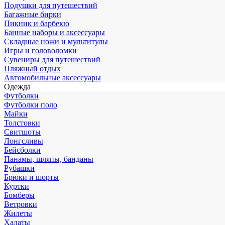
Подушки для путешествий
Багажные бирки
Пикник и барбекю
Банные наборы и аксессуары
Складные ножи и мультитулы
Игры и головоломки
Сувениры для путешествий
Пляжный отдых
Автомобильные аксессуары
Одежда
Футболки
Футболки поло
Майки
Толстовки
Свитшоты
Лонгсливы
Бейсболки
Панамы, шляпы, банданы
Рубашки
Брюки и шорты
Куртки
Бомберы
Ветровки
Жилеты
Халаты