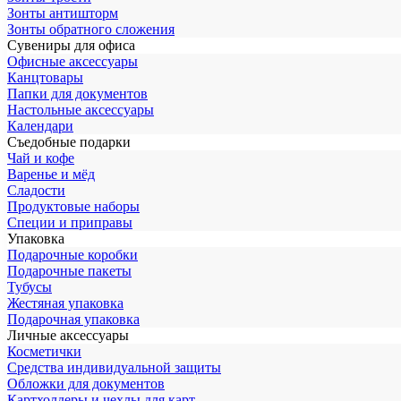
Зонты антишторм
Зонты обратного сложения
Сувениры для офиса
Офисные аксессуары
Канцтовары
Папки для документов
Настольные аксессуары
Календари
Съедобные подарки
Чай и кофе
Варенье и мёд
Сладости
Продуктовые наборы
Специи и приправы
Упаковка
Подарочные коробки
Подарочные пакеты
Тубусы
Жестяная упаковка
Подарочная упаковка
Личные аксессуары
Косметички
Средства индивидуальной защиты
Обложки для документов
Картхолдеры и чехлы для карт