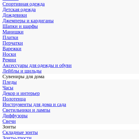
Спортивная одежда
Детская одежда
Дождевики
Джемперы и кардиганы
Шапки и шарфы
Манишки
Платки
Перчатки
Варежки
Носки
Ремни
Аксессуары для одежды и обуви
Лейблы и шильды
Сувениры для дома
Пледы
Часы
Декор и интерьер
Полотенца
Инструменты для дома и сада
Светильники и лампы
Диффузоры
Свечи
Зонты
Складные зонты
Зонты-трости