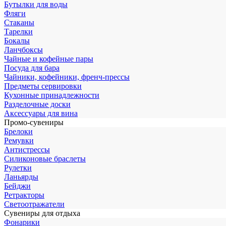
Бутылки для воды
Фляги
Стаканы
Тарелки
Бокалы
Ланчбоксы
Чайные и кофейные пары
Посуда для бара
Чайники, кофейники, френч-прессы
Предметы сервировки
Кухонные принадлежности
Разделочные доски
Аксессуары для вина
Промо-сувениры
Брелоки
Ремувки
Антистрессы
Силиконовые браслеты
Рулетки
Ланьярды
Бейджи
Ретракторы
Светоотражатели
Сувениры для отдыха
Фонарики