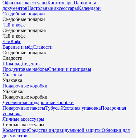
Офисные аксессуары
Канцтовары
Папки для
документов
Настольные аксессуары
Календари
Съедобные подарки
Съедобные подарки
Чай и кофе
Съедобные подарки
/
Чай и кофе
Чай
Кофе
Варенье и мёд
Сладости
Съедобные подарки
/
Сладости
Шоколад
Леденцы
Продуктовые наборы
Специи и приправы
Упаковка
Упаковка
Подарочные коробки
Упаковка
/
Подарочные коробки
Деревянные подарочные коробки
Подарочные пакеты
Тубусы
Жестяная упаковка
Подарочная
упаковка
Личные аксессуары
Личные аксессуары
Косметички
Средства индивидуальной защиты
Обложки для
документов