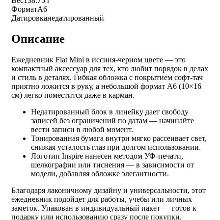
Вес
138.75 г
Формат
А6
Датировка
недатированный
Описание
Ежедневник Flat Mini в иссиня-черном цвете — это
компактный аксессуар для тех, кто любит порядок в делах
и стиль в деталях. Гибкая обложка с покрытием софт-тач
приятно ложится в руку, а небольшой формат А6 (10×16
см) легко поместится даже в карман.
Недатированный блок в линейку дает свободу
записей без ограничений по датам — начинайте
вести записи в любой момент.
Тонированная бумага внутри мягко рассеивает свет,
снижая усталость глаз при долгом использовании.
Логотип Inspire нанесен методом УФ-печати,
шелкографии или тиснения — в зависимости от
модели, добавляя обложке элегантности.
Благодаря лаконичному дизайну и универсальности, этот
ежедневник подойдет для работы, учебы или личных
заметок. Упакован в индивидуальный пакет — готов к
подарку или использованию сразу после покупки.