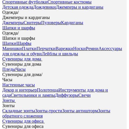
Спортивные футболки
Спортивные костюмы
Детская одежда
Дождевики
Джемперы и кардиганы
Одежда
/
Джемперы и кардиганы
Джемперы
Свитеры
Пуловеры
Кардиганы
Шапки и шарфы
Одежда
/
Шапки и шарфы
Шапки
Шарфы
Манишки
Платки
Перчатки
Варежки
Носки
Ремни
Аксессуары
для одежды и обуви
Лейблы и шильды
Сувениры для дома
Сувениры для дома
Пледы
Часы
Сувениры для дома
/
Часы
Настенные часы
Декор и интерьер
Полотенца
Инструменты для дома и
сада
Светильники и лампы
Диффузоры
Свечи
Зонты
Зонты
Складные зонты
Зонты-трости
Зонты антишторм
Зонты
обратного сложения
Сувениры для офиса
Сувениры для офиса