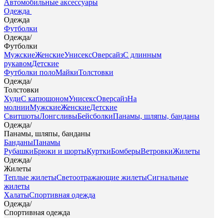
Автомобильные аксессуары
Одежда
Одежда
Футболки
Одежда
/
Футболки
Мужские
Женские
Унисекс
Оверсайз
С длинным
рукавом
Детские
Футболки поло
Майки
Толстовки
Одежда
/
Толстовки
Худи
С капюшоном
Унисекс
Оверсайз
На
молнии
Мужские
Женские
Детские
Свитшоты
Лонгсливы
Бейсболки
Панамы, шляпы, банданы
Одежда
/
Панамы, шляпы, банданы
Банданы
Панамы
Рубашки
Брюки и шорты
Куртки
Бомберы
Ветровки
Жилеты
Одежда
/
Жилеты
Теплые жилеты
Светоотражающие жилеты
Сигнальные
жилеты
Халаты
Спортивная одежда
Одежда
/
Спортивная одежда