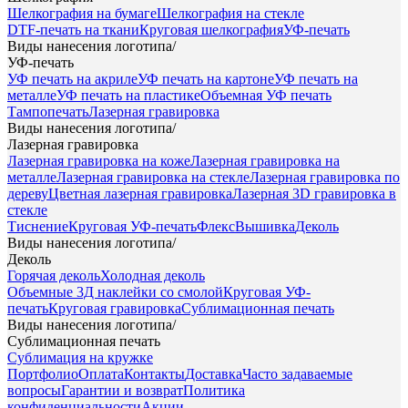
Шелкография на бумаге
Шелкография на стекле
DTF-печать на ткани
Круговая шелкография
УФ-печать
Виды нанесения логотипа
/
УФ-печать
УФ печать на акриле
УФ печать на картоне
УФ печать на
металле
УФ печать на пластике
Объемная УФ печать
Тампопечать
Лазерная гравировка
Виды нанесения логотипа
/
Лазерная гравировка
Лазерная гравировка на коже
Лазерная гравировка на
металле
Лазерная гравировка на стекле
Лазерная гравировка по
дереву
Цветная лазерная гравировка
Лазерная 3D гравировка в
стекле
Тиснение
Круговая УФ-печать
Флекс
Вышивка
Деколь
Виды нанесения логотипа
/
Деколь
Горячая деколь
Холодная деколь
Объемные 3Д наклейки со смолой
Круговая УФ-
печать
Круговая гравировка
Сублимационная печать
Виды нанесения логотипа
/
Сублимационная печать
Сублимация на кружке
Портфолио
Оплата
Контакты
Доставка
Часто задаваемые
вопросы
Гарантии и возврат
Политика
конфиденциальности
Акции