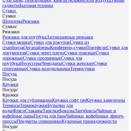
USB хабы, переходники, кабели
Увлажнители воздуха
Умные
гаджеты
Бытовая техника
Сумки
Сумки
Шопперы
Рюкзаки
Сумки
/
Рюкзаки
Рюкзаки для ноутбука
Антикражные рюкзаки
Сумки мешки
Сумки для покупок
Сумки из
спанбонда
Органайзеры
Конференц-сумки
Портфели
Сумки для
документов
Сумки через плечо
Сумки поясные
Сумки
дорожные
Сумки прозрачные
Сумки для
ноутбука
Несессеры
Чемоданы
Сумки женские
Сумки
спортивные
Сумки-холодильники
Термосумки
Посуда
Посуда
Кружки
Посуда
/
Кружки
Кружки для сублимации
Кружки софт тач
Кружки хамелеоны
Термосы
Термокружки
Бутылки для
воды
Фляги
Стаканы
Тарелки
Бокалы
Ланчбоксы
Чайные и
кофейные пары
Посуда для бара
Чайники, кофейники, френч-
прессы
Предметы сервировки
Кухонные принадлежности
Посуда
/