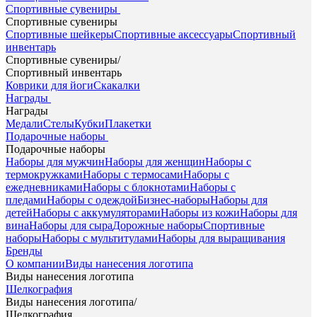
Спортивные сувениры
Спортивные сувениры
Спортивные шейкеры
Спортивные аксессуары
Спортивный
инвентарь
Спортивные сувениры
/
Спортивный инвентарь
Коврики для йоги
Скакалки
Награды
Награды
Медали
Стелы
Кубки
Плакетки
Подарочные наборы
Подарочные наборы
Наборы для мужчин
Наборы для женщин
Наборы с
термокружками
Наборы с термосами
Наборы с
ежедневниками
Наборы с блокнотами
Наборы с
пледами
Наборы с одеждой
Бизнес-наборы
Наборы для
детей
Наборы с аккумуляторами
Наборы из кожи
Наборы для
вина
Наборы для сыра
Дорожные наборы
Спортивные
наборы
Наборы с мультитулами
Наборы для выращивания
Бренды
О компании
Виды нанесения логотипа
Виды нанесения логотипа
Шелкография
Виды нанесения логотипа
/
Шелкография