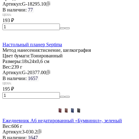
Артикул:
G-18295.10
В наличии:
77
ЦЕНА:
193
₽
Настольный планер Septima
Метод нанесения:
тиснение, шелкография
Цвет бумаги:
Тонированный
Размеры:
18х24х0,6 см
Вес:
239 г
Артикул:
G-20377.00
В наличии:
1657
ЦЕНА:
195
₽
Ежедневник А6 недатированный «Бумвинил», зеленый
Вес:
606 г
Артикул:
3-030.2
В наличии:
1647