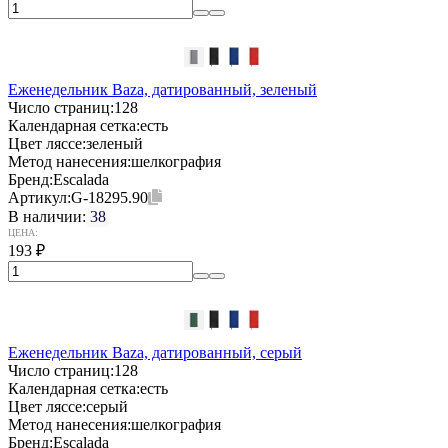
Еженедельник Baza, датированный, зеленый
Число страниц:
128
Календарная сетка:
есть
Цвет ляссе:
зеленый
Метод нанесения:
шелкография
Бренд:
Escalada
Артикул:
G-18295.90
В наличии:
38
ЦЕНА:
193
₽
Еженедельник Baza, датированный, серый
Число страниц:
128
Календарная сетка:
есть
Цвет ляссе:
серый
Метод нанесения:
шелкография
Бренд:
Escalada