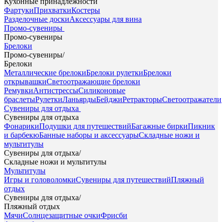
Кухонные принадлежности
Фартуки
Прихватки
Костеры
Разделочные доски
Аксессуары для вина
Промо-сувениры
Промо-сувениры
Брелоки
Промо-сувениры
/
Брелоки
Металлические брелоки
Брелоки рулетки
Брелоки
открывашки
Светоотражающие брелоки
Ремувки
Антистрессы
Силиконовые
браслеты
Рулетки
Ланьярды
Бейджи
Ретракторы
Светоотражатели
Сувениры для отдыха
Сувениры для отдыха
Фонарики
Подушки для путешествий
Багажные бирки
Пикник
и барбекю
Банные наборы и аксессуары
Складные ножи и
мультитулы
Сувениры для отдыха
/
Складные ножи и мультитулы
Мультитулы
Игры и головоломки
Сувениры для путешествий
Пляжный
отдых
Сувениры для отдыха
/
Пляжный отдых
Мячи
Солнцезащитные очки
Фрисби