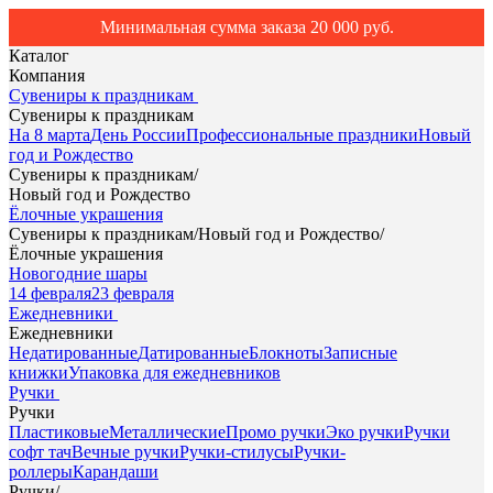
Минимальная сумма заказа 20 000 руб.
Каталог
Компания
Сувениры к праздникам
Сувениры к праздникам
На 8 марта
День России
Профессиональные праздники
Новый
год и Рождество
Сувениры к праздникам
/
Новый год и Рождество
Ёлочные украшения
Сувениры к праздникам
/
Новый год и Рождество
/
Ёлочные украшения
Новогодние шары
14 февраля
23 февраля
Ежедневники
Ежедневники
Недатированные
Датированные
Блокноты
Записные
книжки
Упаковка для ежедневников
Ручки
Ручки
Пластиковые
Металлические
Промо ручки
Эко ручки
Ручки
софт тач
Вечные ручки
Ручки-стилусы
Ручки-
роллеры
Карандаши
Ручки
/