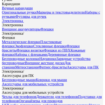
Карандаши
Вечные карандаши
Оригинальные ручки
Маркеры и текстовыделители
Наборы с
ручками
Футляры для ручек
Электроника
Электроника
Внешние аккумуляторы
Флешки
Электроника
/
Флешки
Металлические флешки
Пластиковые
флешки
Экофлешки
Стеклянные флешки
Флешки
браслеты
Флешки визитки
Флешки из ПВХ
Кожаные
флешки
Наборы с флешками
Деревянные флешки
Беспроводные колонки
Наушники
Зарядные устройства
беспроводные
Внешние жесткие диски
Док
станции
Метеостанции
Фитнес-браслеты
Аксессуары для ПК
Электроника
/
Аксессуары для ПК
Беспроводные мыши
Коврики для мыши
Аксессуары для мобильных устройств
Электроника
/
Аксессуары для мобильных устройств
Чехлы для телефонов
Держатели для телефонов
Подставки для
телефонов
Органайзеры для проводов