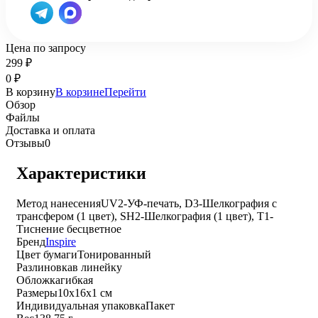
Цена по запросу
299
₽
0
₽
В корзину
В корзине
Перейти
Обзор
Файлы
Доставка и оплата
Отзывы
0
Характеристики
Метод нанесения
UV2-УФ-печать, D3-Шелкография с
трансфером (1 цвет), SH2-Шелкография (1 цвет), T1-
Тиснение бесцветное
Бренд
Inspire
Цвет бумаги
Тонированный
Разлиновка
в линейку
Обложка
гибкая
Размеры
10x16x1 см
Индивидуальная упаковка
Пакет