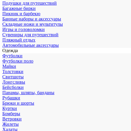
Подушки для путешествий
Багажные бирки
Пикник и барбекю
Банные наборы и аксессуары
Складные ножи и мультитулы
Игры и головоломки
Сувениры для путешествий
Пляжный отдых
Автомобильные аксессуары
Одежда
Футболки
Футболки поло
Майки
Толстовки
Свитшоты
Лонгсливы
Бейсболки
Панамы, шляпы, банданы
Рубашки
Брюки и шорты
Куртки
Бомберы
Ветровки
Жилеты
Халаты