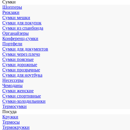
Сумки
Шопперы
Рюкзаки
Сумки мешки
Сумки для покупок
Сумки из спанбонда
Органайзеры
Конференц-сумки
Портфели
Сумки для документов
Сумки через плечо
Сумки поясные
Сумки дорожные
Сумки прозрачные
Сумки для ноутбука
Несессеры
Чемоданы
Сумки женские
Сумки спортивные
Сумки-холодильники
Термосумки
Посуда
Кружки
Термосы
Термокружки