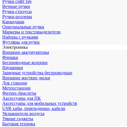
Ручки софт тач
Вечные ручки
Ручки-стилусы
Ручки-роллеры
Карандаши
Оригинальные ручки
Маркеры и текстовыделители
Наборы с ручками
Футляры для ручек
Электроника
Внешние аккумуляторы
Флешки
Беспроводные колонки
Наушники
Зарядные устройства беспроводные
Внешние жесткие диски
Док станции
Метеостанции
Фитнес-браслеты
Аксессуары для ПК
Аксессуары для мобильных устройств
USB хабы, переходники, кабели
Увлажнители воздуха
Умные гаджеты
Бытовая техника