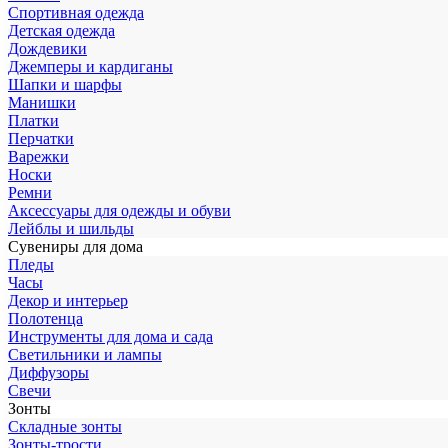
Спортивная одежда
Детская одежда
Дождевики
Джемперы и кардиганы
Шапки и шарфы
Манишки
Платки
Перчатки
Варежки
Носки
Ремни
Аксессуары для одежды и обуви
Лейблы и шильды
Сувениры для дома
Пледы
Часы
Декор и интерьер
Полотенца
Инструменты для дома и сада
Светильники и лампы
Диффузоры
Свечи
Зонты
Складные зонты
Зонты-трости