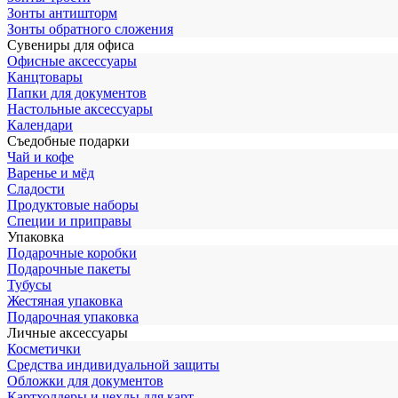
Зонты антишторм
Зонты обратного сложения
Сувениры для офиса
Офисные аксессуары
Канцтовары
Папки для документов
Настольные аксессуары
Календари
Съедобные подарки
Чай и кофе
Варенье и мёд
Сладости
Продуктовые наборы
Специи и приправы
Упаковка
Подарочные коробки
Подарочные пакеты
Тубусы
Жестяная упаковка
Подарочная упаковка
Личные аксессуары
Косметички
Средства индивидуальной защиты
Обложки для документов
Картхолдеры и чехлы для карт