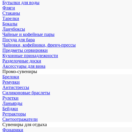
Бутылки для воды
Фляги
Стаканы
Тарелки
Бокалы
Ланчбоксы
Чайные и кофейные пары
Посуда для бара
Чайники, кофейники, френч-прессы
Предметы сервировки
Кухонные принадлежности
Разделочные доски
Аксессуары для вина
Промо-сувениры
Брелоки
Ремувки
Антистрессы
Силиконовые браслеты
Рулетки
Ланьярды
Бейджи
Ретракторы
Светоотражатели
Сувениры для отдыха
Фонарики