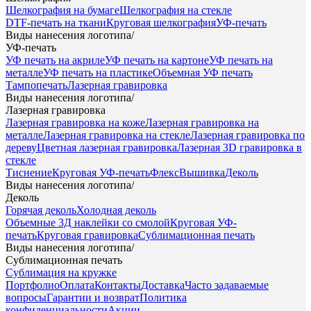
Шелкография на бумаге
Шелкография на стекле
DTF-печать на ткани
Круговая шелкография
УФ-печать
Виды нанесения логотипа
/
УФ-печать
УФ печать на акриле
УФ печать на картоне
УФ печать на
металле
УФ печать на пластике
Объемная УФ печать
Тампопечать
Лазерная гравировка
Виды нанесения логотипа
/
Лазерная гравировка
Лазерная гравировка на коже
Лазерная гравировка на
металле
Лазерная гравировка на стекле
Лазерная гравировка по
дереву
Цветная лазерная гравировка
Лазерная 3D гравировка в
стекле
Тиснение
Круговая УФ-печать
Флекс
Вышивка
Деколь
Виды нанесения логотипа
/
Деколь
Горячая деколь
Холодная деколь
Объемные 3Д наклейки со смолой
Круговая УФ-
печать
Круговая гравировка
Сублимационная печать
Виды нанесения логотипа
/
Сублимационная печать
Сублимация на кружке
Портфолио
Оплата
Контакты
Доставка
Часто задаваемые
вопросы
Гарантии и возврат
Политика
конфиденциальности
Акции