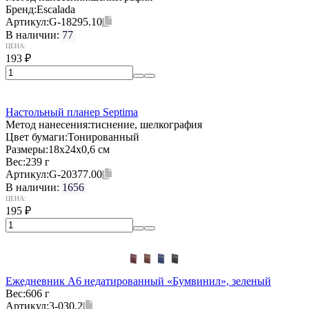
Бренд:
Escalada
Артикул:
G-18295.10
В наличии:
77
ЦЕНА:
193
₽
Настольный планер Septima
Метод нанесения:
тиснение, шелкография
Цвет бумаги:
Тонированный
Размеры:
18х24х0,6 см
Вес:
239 г
Артикул:
G-20377.00
В наличии:
1656
ЦЕНА:
195
₽
Ежедневник А6 недатированный «Бумвинил», зеленый
Вес:
606 г
Артикул:
3-030.2