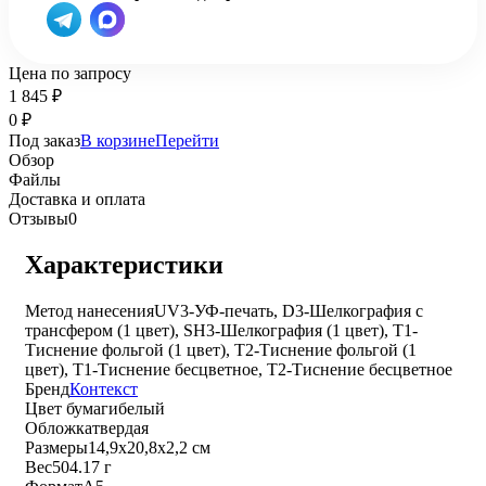
Цена по запросу
1 845
₽
0
₽
Под заказ
В корзине
Перейти
Обзор
Файлы
Доставка и оплата
Отзывы
0
Характеристики
Метод нанесения
UV3-УФ-печать, D3-Шелкография с
трансфером (1 цвет), SH3-Шелкография (1 цвет), T1-
Тиснение фольгой (1 цвет), T2-Тиснение фольгой (1
цвет), T1-Тиснение бесцветное, T2-Тиснение бесцветное
Бренд
Контекст
Цвет бумаги
белый
Обложка
твердая
Размеры
14,9х20,8х2,2 см
Вес
504.17 г