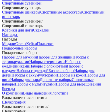
Спортивные сувениры
Спортивные сувениры
Спортивные шейкеры
Спортивные аксессуары
Спортивный
инвентарь
Спортивные сувениры
/
Спортивный инвентарь
Коврики для йоги
Скакалки
Награды
Награды
Медали
Стелы
Кубки
Плакетки
Подарочные наборы
Подарочные наборы
Наборы для мужчин
Наборы для женщин
Наборы с
термокружками
Наборы с термосами
Наборы с
ежедневниками
Наборы с блокнотами
Наборы с
пледами
Наборы с одеждой
Бизнес-наборы
Наборы для
детей
Наборы с аккумуляторами
Наборы из кожи
Наборы для
вина
Наборы для сыра
Дорожные наборы
Спортивные
наборы
Наборы с мультитулами
Наборы для выращивания
Бренды
О компании
Виды нанесения логотипа
Виды нанесения логотипа
Шелкография
Виды нанесения логотипа
/
Шелкография