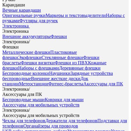
Карандаши
Вечные карандаши
Оригинальные ручки
Маркеры и текстовыделители
Наборы с
ручками
Футляры для ручек
Электроника
Электроника
Внешние аккумуляторы
Флешки
Электроника
/
Флешки
Металлические флешки
Пластиковые
флешки
Экофлешки
Стеклянные флешки
Флешки
браслеты
Флешки визитки
Флешки из ПВХ
Кожаные
флешки
Наборы с флешками
Деревянные флешки
Беспроводные колонки
Наушники
Зарядные устройства
беспроводные
Внешние жесткие диски
Док
станции
Метеостанции
Фитнес-браслеты
Аксессуары для ПК
Электроника
/
Аксессуары для ПК
Беспроводные мыши
Коврики для мыши
Аксессуары для мобильных устройств
Электроника
/
Аксессуары для мобильных устройств
Чехлы для телефонов
Держатели для телефонов
Подставки для
телефонов
Органайзеры для проводов