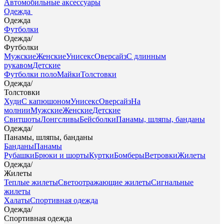
Автомобильные аксессуары
Одежда
Одежда
Футболки
Одежда
/
Футболки
Мужские
Женские
Унисекс
Оверсайз
С длинным
рукавом
Детские
Футболки поло
Майки
Толстовки
Одежда
/
Толстовки
Худи
С капюшоном
Унисекс
Оверсайз
На
молнии
Мужские
Женские
Детские
Свитшоты
Лонгсливы
Бейсболки
Панамы, шляпы, банданы
Одежда
/
Панамы, шляпы, банданы
Банданы
Панамы
Рубашки
Брюки и шорты
Куртки
Бомберы
Ветровки
Жилеты
Одежда
/
Жилеты
Теплые жилеты
Светоотражающие жилеты
Сигнальные
жилеты
Халаты
Спортивная одежда
Одежда
/
Спортивная одежда