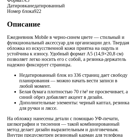
Формат
А5
Датировка
недатированный
Номер блока
922
Описание
Ежедневник Mobile в черно-синем цвете — стильный и
функциональный аксессуар для организации дел. Твердая
обложка из искусственной кожи приятна на ощупь и
устойчива к износу. Удобный формат А5 (14,9×20,8 см)
позволяет легко носить его с собой, а резинка-держатель
надежно фиксирует страницы.
Недатированный блок из 336 страниц дает свободу
планирования — можно начать вести записи в
любой момент.
Белая бумага плотностью 70 г/м² не просвечивает, а
синий обрез добавляет акцент в дизайн.
Дополнительные элементы: черный каптал, резинка
для ручки и ляссе.
На обложку нанесены детали с помощью УФ-печати,
шелкографии и тиснения — такой комбинированный
метод делает дизайн выразительным и долговечным.
Внутри предусмотрен резиновый карман для телефона