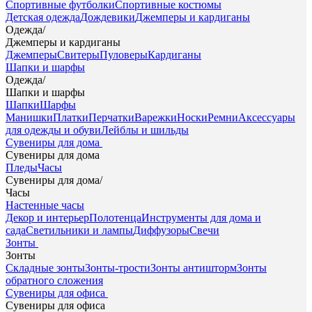
Спортивные футболки
Спортивные костюмы
Детская одежда
Дождевики
Джемперы и кардиганы
Одежда
/
Джемперы и кардиганы
Джемперы
Свитеры
Пуловеры
Кардиганы
Шапки и шарфы
Одежда
/
Шапки и шарфы
Шапки
Шарфы
Манишки
Платки
Перчатки
Варежки
Носки
Ремни
Аксессуары
для одежды и обуви
Лейблы и шильды
Сувениры для дома
Сувениры для дома
Пледы
Часы
Сувениры для дома
/
Часы
Настенные часы
Декор и интерьер
Полотенца
Инструменты для дома и
сада
Светильники и лампы
Диффузоры
Свечи
Зонты
Зонты
Складные зонты
Зонты-трости
Зонты антишторм
Зонты
обратного сложения
Сувениры для офиса
Сувениры для офиса