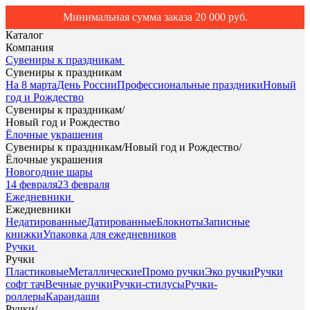
Минимальная сумма заказа 20 000 руб.
Каталог
Компания
Сувениры к праздникам
Сувениры к праздникам
На 8 марта
День России
Профессиональные праздники
Новый
год и Рождество
Сувениры к праздникам
/
Новый год и Рождество
Ёлочные украшения
Сувениры к праздникам
/
Новый год и Рождество
/
Ёлочные украшения
Новогодние шары
14 февраля
23 февраля
Ежедневники
Ежедневники
Недатированные
Датированные
Блокноты
Записные
книжки
Упаковка для ежедневников
Ручки
Ручки
Пластиковые
Металлические
Промо ручки
Эко ручки
Ручки
софт тач
Вечные ручки
Ручки-стилусы
Ручки-
роллеры
Карандаши
Ручки
/