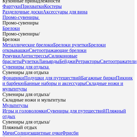
Кухонные принадлежности
Фартуки
Прихватки
Костеры
Разделочные доски
Аксессуары для вина
Промо-сувениры
Промо-сувениры
Брелоки
Промо-сувениры
/
Брелоки
Металлические брелоки
Брелоки рулетки
Брелоки
открывашки
Светоотражающие брелоки
Ремувки
Антистрессы
Силиконовые
браслеты
Рулетки
Ланьярды
Бейджи
Ретракторы
Светоотражатели
Сувениры для отдыха
Сувениры для отдыха
Фонарики
Подушки для путешествий
Багажные бирки
Пикник
и барбекю
Банные наборы и аксессуары
Складные ножи и
мультитулы
Сувениры для отдыха
/
Складные ножи и мультитулы
Мультитулы
Игры и головоломки
Сувениры для путешествий
Пляжный
отдых
Сувениры для отдыха
/
Пляжный отдых
Мячи
Солнцезащитные очки
Фрисби