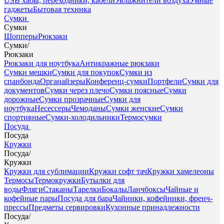
USB хабы, переходники, кабели
Увлажнители воздуха
Умные
гаджеты
Бытовая техника
Сумки
Сумки
Шопперы
Рюкзаки
Сумки
/
Рюкзаки
Рюкзаки для ноутбука
Антикражные рюкзаки
Сумки мешки
Сумки для покупок
Сумки из
спанбонда
Органайзеры
Конференц-сумки
Портфели
Сумки для
документов
Сумки через плечо
Сумки поясные
Сумки
дорожные
Сумки прозрачные
Сумки для
ноутбука
Несессеры
Чемоданы
Сумки женские
Сумки
спортивные
Сумки-холодильники
Термосумки
Посуда
Посуда
Кружки
Посуда
/
Кружки
Кружки для сублимации
Кружки софт тач
Кружки хамелеоны
Термосы
Термокружки
Бутылки для
воды
Фляги
Стаканы
Тарелки
Бокалы
Ланчбоксы
Чайные и
кофейные пары
Посуда для бара
Чайники, кофейники, френч-
прессы
Предметы сервировки
Кухонные принадлежности
Посуда
/