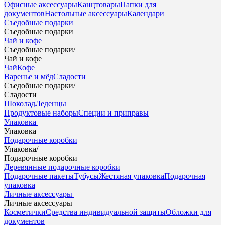
Офисные аксессуары
Канцтовары
Папки для
документов
Настольные аксессуары
Календари
Съедобные подарки
Съедобные подарки
Чай и кофе
Съедобные подарки
/
Чай и кофе
Чай
Кофе
Варенье и мёд
Сладости
Съедобные подарки
/
Сладости
Шоколад
Леденцы
Продуктовые наборы
Специи и приправы
Упаковка
Упаковка
Подарочные коробки
Упаковка
/
Подарочные коробки
Деревянные подарочные коробки
Подарочные пакеты
Тубусы
Жестяная упаковка
Подарочная
упаковка
Личные аксессуары
Личные аксессуары
Косметички
Средства индивидуальной защиты
Обложки для
документов