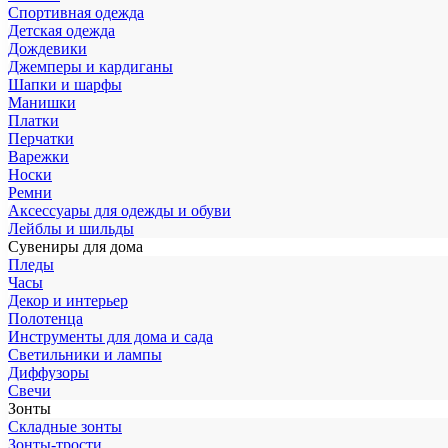
Спортивная одежда
Детская одежда
Дождевики
Джемперы и кардиганы
Шапки и шарфы
Манишки
Платки
Перчатки
Варежки
Носки
Ремни
Аксессуары для одежды и обуви
Лейблы и шильды
Сувениры для дома
Пледы
Часы
Декор и интерьер
Полотенца
Инструменты для дома и сада
Светильники и лампы
Диффузоры
Свечи
Зонты
Складные зонты
Зонты-трости