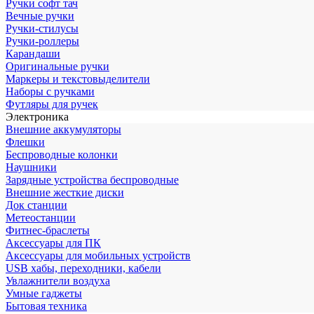
Ручки софт тач
Вечные ручки
Ручки-стилусы
Ручки-роллеры
Карандаши
Оригинальные ручки
Маркеры и текстовыделители
Наборы с ручками
Футляры для ручек
Электроника
Внешние аккумуляторы
Флешки
Беспроводные колонки
Наушники
Зарядные устройства беспроводные
Внешние жесткие диски
Док станции
Метеостанции
Фитнес-браслеты
Аксессуары для ПК
Аксессуары для мобильных устройств
USB хабы, переходники, кабели
Увлажнители воздуха
Умные гаджеты
Бытовая техника