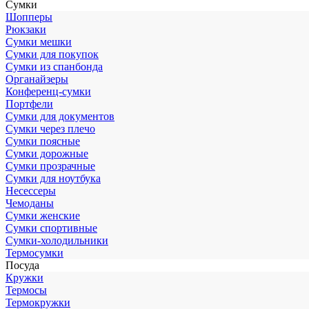
Сумки
Шопперы
Рюкзаки
Сумки мешки
Сумки для покупок
Сумки из спанбонда
Органайзеры
Конференц-сумки
Портфели
Сумки для документов
Сумки через плечо
Сумки поясные
Сумки дорожные
Сумки прозрачные
Сумки для ноутбука
Несессеры
Чемоданы
Сумки женские
Сумки спортивные
Сумки-холодильники
Термосумки
Посуда
Кружки
Термосы
Термокружки