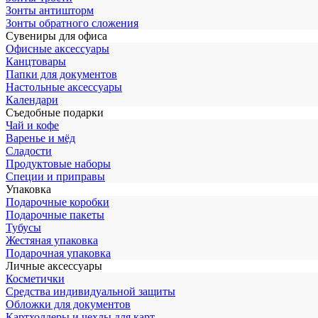
Зонты антишторм
Зонты обратного сложения
Сувениры для офиса
Офисные аксессуары
Канцтовары
Папки для документов
Настольные аксессуары
Календари
Съедобные подарки
Чай и кофе
Варенье и мёд
Сладости
Продуктовые наборы
Специи и приправы
Упаковка
Подарочные коробки
Подарочные пакеты
Тубусы
Жестяная упаковка
Подарочная упаковка
Личные аксессуары
Косметички
Средства индивидуальной защиты
Обложки для документов
Картхолдеры и чехлы для карт