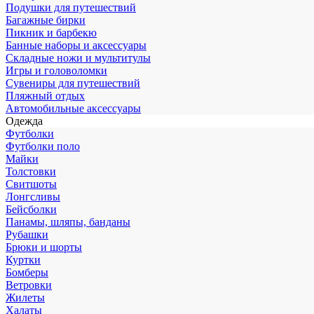
Подушки для путешествий
Багажные бирки
Пикник и барбекю
Банные наборы и аксессуары
Складные ножи и мультитулы
Игры и головоломки
Сувениры для путешествий
Пляжный отдых
Автомобильные аксессуары
Одежда
Футболки
Футболки поло
Майки
Толстовки
Свитшоты
Лонгсливы
Бейсболки
Панамы, шляпы, банданы
Рубашки
Брюки и шорты
Куртки
Бомберы
Ветровки
Жилеты
Халаты