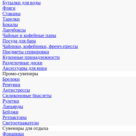
Бутылки для воды
Фляги
Стаканы
Тарелки
Бокалы
Ланчбоксы
Чайные и кофейные пары
Посуда для бара
Чайники, кофейники, френч-прессы
Предметы сервировки
Кухонные принадлежности
Разделочные доски
Аксессуары для вина
Промо-сувениры
Брелоки
Ремувки
Антистрессы
Силиконовые браслеты
Рулетки
Ланьярды
Бейджи
Ретракторы
Светоотражатели
Сувениры для отдыха
Фонарики