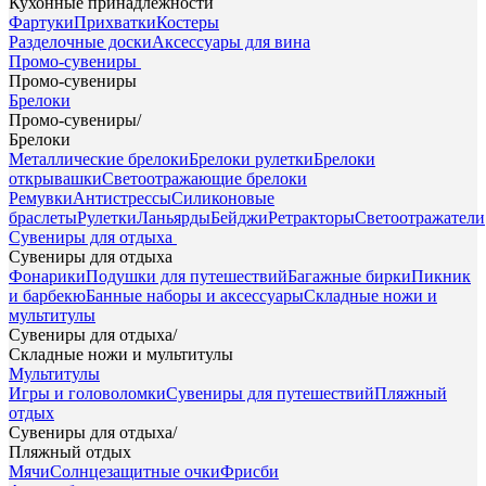
Кухонные принадлежности
Фартуки
Прихватки
Костеры
Разделочные доски
Аксессуары для вина
Промо-сувениры
Промо-сувениры
Брелоки
Промо-сувениры
/
Брелоки
Металлические брелоки
Брелоки рулетки
Брелоки
открывашки
Светоотражающие брелоки
Ремувки
Антистрессы
Силиконовые
браслеты
Рулетки
Ланьярды
Бейджи
Ретракторы
Светоотражатели
Сувениры для отдыха
Сувениры для отдыха
Фонарики
Подушки для путешествий
Багажные бирки
Пикник
и барбекю
Банные наборы и аксессуары
Складные ножи и
мультитулы
Сувениры для отдыха
/
Складные ножи и мультитулы
Мультитулы
Игры и головоломки
Сувениры для путешествий
Пляжный
отдых
Сувениры для отдыха
/
Пляжный отдых
Мячи
Солнцезащитные очки
Фрисби