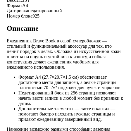
Вес
621.25 г
Формат
А4
Датировка
недатированный
Номер блока
925
Описание
Ежедневник Brave Book в серой суперобложке —
стильный и функциональный аксессуар для тех, кто
ценит порядок в делах. Обложка из искусственной кожи
приятна на ощупь и устойчива к износу, а гибкая
конструкция делает ежедневник удобным для
ежедневного использования.
Формат А4 (27,7×20,7×1,5 см) обеспечивает
достаточно места для записей, а белые страницы
плотностью 70 г/м² подходят для ручек и маркеров.
Недатированный блок из 256 страниц позволяет
начать вести записи в любой момент без привязки к
датам.
Дополнительные элементы — ляссе и каптал —
помогают быстро находить нужные страницы и
придают ежедневнику завершенный вид.
Нанесение возможно разными способами: лазерная