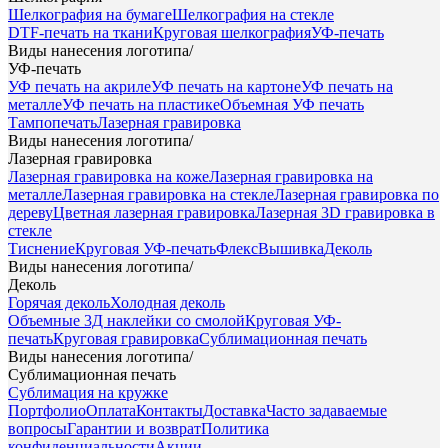
Шелкография на бумаге
Шелкография на стекле
DTF-печать на ткани
Круговая шелкография
УФ-печать
Виды нанесения логотипа
/
УФ-печать
УФ печать на акриле
УФ печать на картоне
УФ печать на
металле
УФ печать на пластике
Объемная УФ печать
Тампопечать
Лазерная гравировка
Виды нанесения логотипа
/
Лазерная гравировка
Лазерная гравировка на коже
Лазерная гравировка на
металле
Лазерная гравировка на стекле
Лазерная гравировка по
дереву
Цветная лазерная гравировка
Лазерная 3D гравировка в
стекле
Тиснение
Круговая УФ-печать
Флекс
Вышивка
Деколь
Виды нанесения логотипа
/
Деколь
Горячая деколь
Холодная деколь
Объемные 3Д наклейки со смолой
Круговая УФ-
печать
Круговая гравировка
Сублимационная печать
Виды нанесения логотипа
/
Сублимационная печать
Сублимация на кружке
Портфолио
Оплата
Контакты
Доставка
Часто задаваемые
вопросы
Гарантии и возврат
Политика
конфиденциальности
Акции