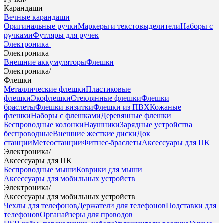
Карандаши
Вечные карандаши
Оригинальные ручки
Маркеры и текстовыделители
Наборы с
ручками
Футляры для ручек
Электроника
Электроника
Внешние аккумуляторы
Флешки
Электроника
/
Флешки
Металлические флешки
Пластиковые
флешки
Экофлешки
Стеклянные флешки
Флешки
браслеты
Флешки визитки
Флешки из ПВХ
Кожаные
флешки
Наборы с флешками
Деревянные флешки
Беспроводные колонки
Наушники
Зарядные устройства
беспроводные
Внешние жесткие диски
Док
станции
Метеостанции
Фитнес-браслеты
Аксессуары для ПК
Электроника
/
Аксессуары для ПК
Беспроводные мыши
Коврики для мыши
Аксессуары для мобильных устройств
Электроника
/
Аксессуары для мобильных устройств
Чехлы для телефонов
Держатели для телефонов
Подставки для
телефонов
Органайзеры для проводов