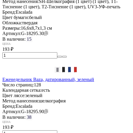
Метод нанесения:
SH-Шелкография (1 цвет) (1 цвет), T1-
Тиснение (1 цвет), T2-Тиснение (1 цвет), UV3-УФ-печать
Бренд:
Escalada
Цвет бумаги:
белый
Обложка:
твердая
Размеры:
16,6х8,7х1,3 см
Артикул:
G-18295.30
В наличии:
15
ЦЕНА:
193
₽
Еженедельник Baza, датированный, зеленый
Число страниц:
128
Календарная сетка:
есть
Цвет ляссе:
зеленый
Метод нанесения:
шелкография
Бренд:
Escalada
Артикул:
G-18295.90
В наличии:
38
ЦЕНА:
193
₽