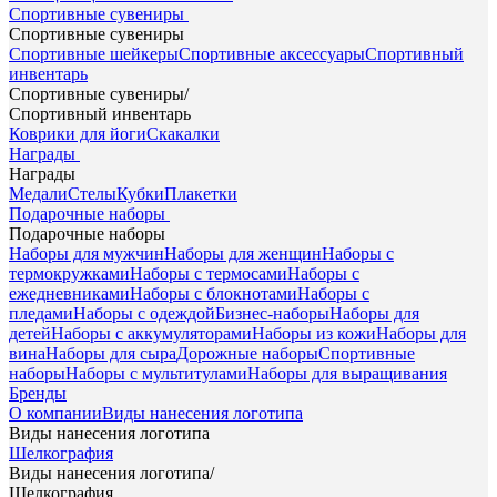
Спортивные сувениры
Спортивные сувениры
Спортивные шейкеры
Спортивные аксессуары
Спортивный
инвентарь
Спортивные сувениры
/
Спортивный инвентарь
Коврики для йоги
Скакалки
Награды
Награды
Медали
Стелы
Кубки
Плакетки
Подарочные наборы
Подарочные наборы
Наборы для мужчин
Наборы для женщин
Наборы с
термокружками
Наборы с термосами
Наборы с
ежедневниками
Наборы с блокнотами
Наборы с
пледами
Наборы с одеждой
Бизнес-наборы
Наборы для
детей
Наборы с аккумуляторами
Наборы из кожи
Наборы для
вина
Наборы для сыра
Дорожные наборы
Спортивные
наборы
Наборы с мультитулами
Наборы для выращивания
Бренды
О компании
Виды нанесения логотипа
Виды нанесения логотипа
Шелкография
Виды нанесения логотипа
/
Шелкография