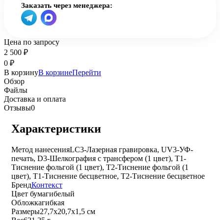
Заказать через менеджера:
Цена по запросу
2 500
₽
0
₽
В корзину
В корзине
Перейти
Обзор
Файлы
Доставка и оплата
Отзывы
0
Характеристики
Метод нанесения
LC3-Лазерная гравировка, UV3-УФ-
печать, D3-Шелкография с трансфером (1 цвет), T1-
Тиснение фольгой (1 цвет), T2-Тиснение фольгой (1
цвет), T1-Тиснение бесцветное, T2-Тиснение бесцветное
Бренд
Контекст
Цвет бумаги
белый
Обложка
гибкая
Размеры
27,7х20,7х1,5 см