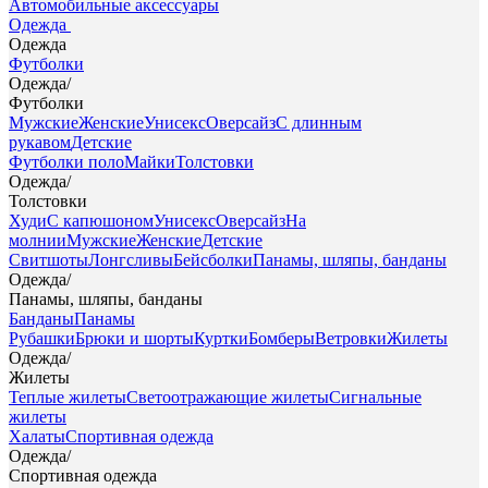
Автомобильные аксессуары
Одежда
Одежда
Футболки
Одежда
/
Футболки
Мужские
Женские
Унисекс
Оверсайз
С длинным
рукавом
Детские
Футболки поло
Майки
Толстовки
Одежда
/
Толстовки
Худи
С капюшоном
Унисекс
Оверсайз
На
молнии
Мужские
Женские
Детские
Свитшоты
Лонгсливы
Бейсболки
Панамы, шляпы, банданы
Одежда
/
Панамы, шляпы, банданы
Банданы
Панамы
Рубашки
Брюки и шорты
Куртки
Бомберы
Ветровки
Жилеты
Одежда
/
Жилеты
Теплые жилеты
Светоотражающие жилеты
Сигнальные
жилеты
Халаты
Спортивная одежда
Одежда
/
Спортивная одежда