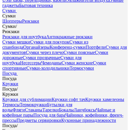
USB хабы, переходники, кабели
Увлажнители воздуха
Умные
гаджеты
Бытовая техника
Сумки
Сумки
Шопперы
Рюкзаки
Сумки
/
Рюкзаки
Рюкзаки для ноутбука
Антикражные рюкзаки
Сумки мешки
Сумки для покупок
Сумки из
спанбонда
Органайзеры
Конференц-сумки
Портфели
Сумки для
документов
Сумки через плечо
Сумки поясные
Сумки
дорожные
Сумки прозрачные
Сумки для
ноутбука
Несессеры
Чемоданы
Сумки женские
Сумки
спортивные
Сумки-холодильники
Термосумки
Посуда
Посуда
Кружки
Посуда
/
Кружки
Кружки для сублимации
Кружки софт тач
Кружки хамелеоны
Термосы
Термокружки
Бутылки для
воды
Фляги
Стаканы
Тарелки
Бокалы
Ланчбоксы
Чайные и
кофейные пары
Посуда для бара
Чайники, кофейники, френч-
прессы
Предметы сервировки
Кухонные принадлежности
Посуда
/