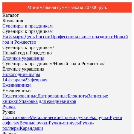
Минимальная сумма заказа 20 000 руб.
Каталог
Компания
Сувениры к праздникам
Сувениры к праздникам
На 8 марта
День России
Профессиональные праздники
Новый
год и Рождество
Сувениры к праздникам
/
Новый год и Рождество
Ёлочные украшения
Сувениры к праздникам
/
Новый год и Рождество
/
Ёлочные украшения
Новогодние шары
14 февраля
23 февраля
Ежедневники
Ежедневники
Недатированные
Датированные
Блокноты
Записные
книжки
Упаковка для ежедневников
Ручки
Ручки
Пластиковые
Металлические
Промо ручки
Эко ручки
Ручки
софт тач
Вечные ручки
Ручки-стилусы
Ручки-
роллеры
Карандаши
Ручки
/