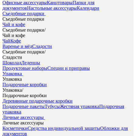
Офисные аксессуары
Канцтовары
Папки для
документов
Настольные аксессуары
Календари
Съедобные подарки
Съедобные подарки
Чай и кофе
Съедобные подарки
/
Чай и кофе
Чай
Кофе
Варенье и мёд
Сладости
Съедобные подарки
/
Сладости
Шоколад
Леденцы
Продуктовые наборы
Специи и приправы
Упаковка
Упаковка
Подарочные коробки
Упаковка
/
Подарочные коробки
Деревянные подарочные коробки
Подарочные пакеты
Тубусы
Жестяная упаковка
Подарочная
упаковка
Личные аксессуары
Личные аксессуары
Косметички
Средства индивидуальной защиты
Обложки для
документов