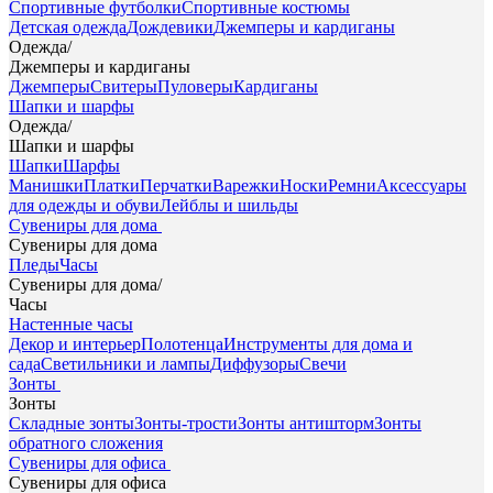
Спортивные футболки
Спортивные костюмы
Детская одежда
Дождевики
Джемперы и кардиганы
Одежда
/
Джемперы и кардиганы
Джемперы
Свитеры
Пуловеры
Кардиганы
Шапки и шарфы
Одежда
/
Шапки и шарфы
Шапки
Шарфы
Манишки
Платки
Перчатки
Варежки
Носки
Ремни
Аксессуары
для одежды и обуви
Лейблы и шильды
Сувениры для дома
Сувениры для дома
Пледы
Часы
Сувениры для дома
/
Часы
Настенные часы
Декор и интерьер
Полотенца
Инструменты для дома и
сада
Светильники и лампы
Диффузоры
Свечи
Зонты
Зонты
Складные зонты
Зонты-трости
Зонты антишторм
Зонты
обратного сложения
Сувениры для офиса
Сувениры для офиса