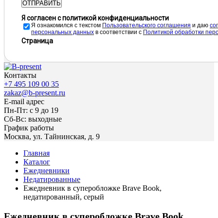
ОТПРАВИТЬ
Я согласен с политикой конфиденциальности
Я ознакомился с текстом
Пользовательского соглашения
и даю
cо
персональных данных
в соответствии с
Политикой обработки пер
Страница
Контакты
+7 495 109 00 35
zakaz@b-present.ru
E-mail адрес
Пн-Пт: с 9 до 19
Сб-Вс: выходные
График работы
Москва, ул. Тайнинская, д. 9
Главная
Каталог
Ежедневники
Недатированные
Ежедневник в суперобложке Brave Book,
недатированный, серый
Ежедневник в суперобложке Brave Book,