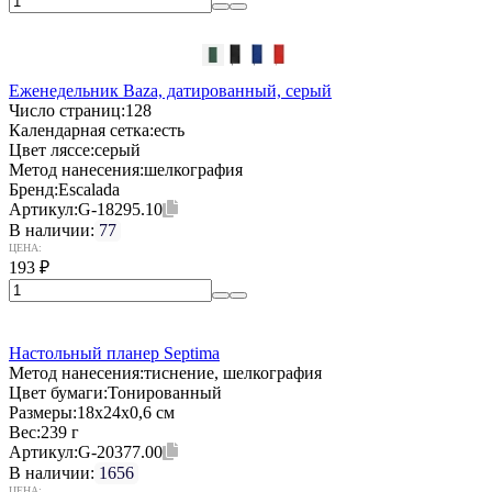
Еженедельник Baza, датированный, серый
Число страниц:
128
Календарная сетка:
есть
Цвет ляссе:
серый
Метод нанесения:
шелкография
Бренд:
Escalada
Артикул:
G-18295.10
В наличии:
77
ЦЕНА:
193
₽
Настольный планер Septima
Метод нанесения:
тиснение, шелкография
Цвет бумаги:
Тонированный
Размеры:
18х24х0,6 см
Вес:
239 г
Артикул:
G-20377.00
В наличии:
1656
ЦЕНА: