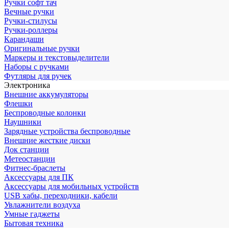
Ручки софт тач
Вечные ручки
Ручки-стилусы
Ручки-роллеры
Карандаши
Оригинальные ручки
Маркеры и текстовыделители
Наборы с ручками
Футляры для ручек
Электроника
Внешние аккумуляторы
Флешки
Беспроводные колонки
Наушники
Зарядные устройства беспроводные
Внешние жесткие диски
Док станции
Метеостанции
Фитнес-браслеты
Аксессуары для ПК
Аксессуары для мобильных устройств
USB хабы, переходники, кабели
Увлажнители воздуха
Умные гаджеты
Бытовая техника