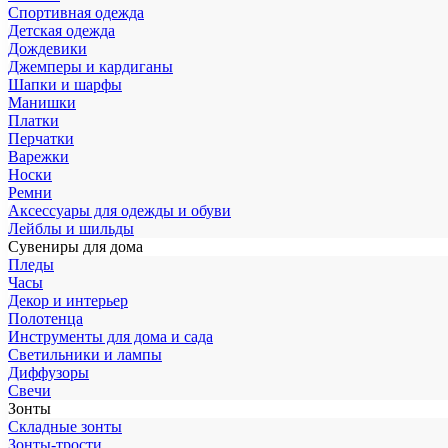
Спортивная одежда
Детская одежда
Дождевики
Джемперы и кардиганы
Шапки и шарфы
Манишки
Платки
Перчатки
Варежки
Носки
Ремни
Аксессуары для одежды и обуви
Лейблы и шильды
Сувениры для дома
Пледы
Часы
Декор и интерьер
Полотенца
Инструменты для дома и сада
Светильники и лампы
Диффузоры
Свечи
Зонты
Складные зонты
Зонты-трости