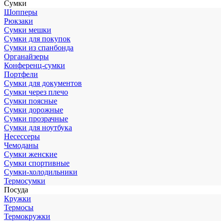
Сумки
Шопперы
Рюкзаки
Сумки мешки
Сумки для покупок
Сумки из спанбонда
Органайзеры
Конференц-сумки
Портфели
Сумки для документов
Сумки через плечо
Сумки поясные
Сумки дорожные
Сумки прозрачные
Сумки для ноутбука
Несессеры
Чемоданы
Сумки женские
Сумки спортивные
Сумки-холодильники
Термосумки
Посуда
Кружки
Термосы
Термокружки