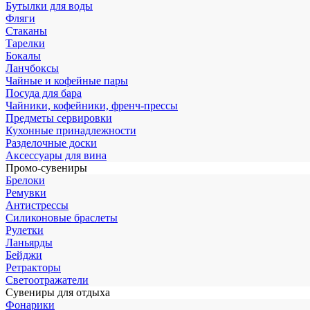
Бутылки для воды
Фляги
Стаканы
Тарелки
Бокалы
Ланчбоксы
Чайные и кофейные пары
Посуда для бара
Чайники, кофейники, френч-прессы
Предметы сервировки
Кухонные принадлежности
Разделочные доски
Аксессуары для вина
Промо-сувениры
Брелоки
Ремувки
Антистрессы
Силиконовые браслеты
Рулетки
Ланьярды
Бейджи
Ретракторы
Светоотражатели
Сувениры для отдыха
Фонарики