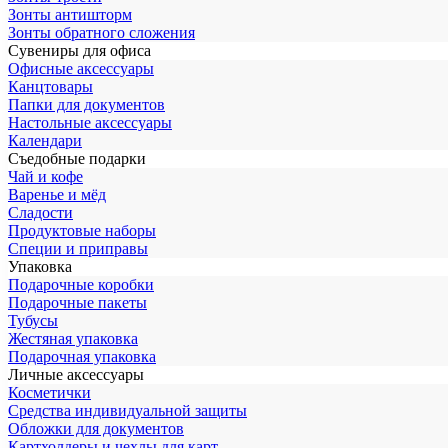
Зонты антишторм
Зонты обратного сложения
Сувениры для офиса
Офисные аксессуары
Канцтовары
Папки для документов
Настольные аксессуары
Календари
Съедобные подарки
Чай и кофе
Варенье и мёд
Сладости
Продуктовые наборы
Специи и приправы
Упаковка
Подарочные коробки
Подарочные пакеты
Тубусы
Жестяная упаковка
Подарочная упаковка
Личные аксессуары
Косметички
Средства индивидуальной защиты
Обложки для документов
Картхолдеры и чехлы для карт