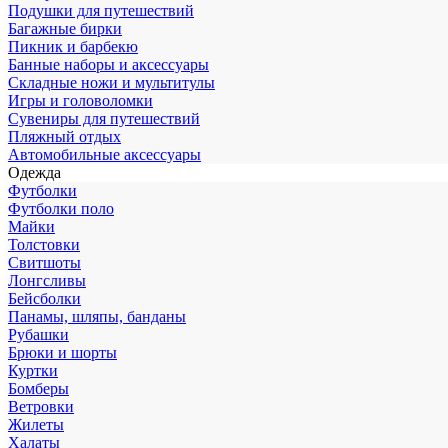
Подушки для путешествий
Багажные бирки
Пикник и барбекю
Банные наборы и аксессуары
Складные ножи и мультитулы
Игры и головоломки
Сувениры для путешествий
Пляжный отдых
Автомобильные аксессуары
Одежда
Футболки
Футболки поло
Майки
Толстовки
Свитшоты
Лонгсливы
Бейсболки
Панамы, шляпы, банданы
Рубашки
Брюки и шорты
Куртки
Бомберы
Ветровки
Жилеты
Халаты