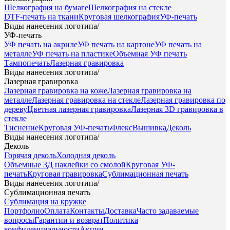
Шелкография на бумаге
Шелкография на стекле
DTF-печать на ткани
Круговая шелкография
УФ-печать
Виды нанесения логотипа
/
УФ-печать
УФ печать на акриле
УФ печать на картоне
УФ печать на
металле
УФ печать на пластике
Объемная УФ печать
Тампопечать
Лазерная гравировка
Виды нанесения логотипа
/
Лазерная гравировка
Лазерная гравировка на коже
Лазерная гравировка на
металле
Лазерная гравировка на стекле
Лазерная гравировка по
дереву
Цветная лазерная гравировка
Лазерная 3D гравировка в
стекле
Тиснение
Круговая УФ-печать
Флекс
Вышивка
Деколь
Виды нанесения логотипа
/
Деколь
Горячая деколь
Холодная деколь
Объемные 3Д наклейки со смолой
Круговая УФ-
печать
Круговая гравировка
Сублимационная печать
Виды нанесения логотипа
/
Сублимационная печать
Сублимация на кружке
Портфолио
Оплата
Контакты
Доставка
Часто задаваемые
вопросы
Гарантии и возврат
Политика
конфиденциальности
Акции