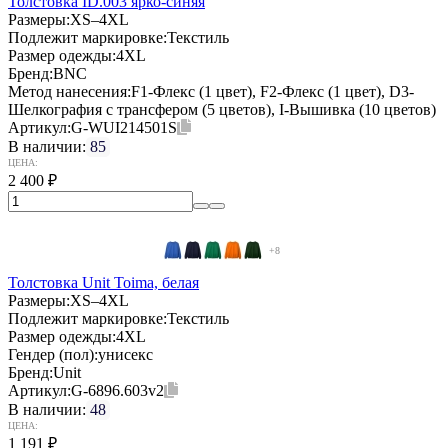
Толстовка ID.003 ярко-синяя
Размеры:
XS–4XL
Подлежит маркировке:
Текстиль
Размер одежды:
4XL
Бренд:
BNC
Метод нанесения:
F1-Флекс (1 цвет), F2-Флекс (1 цвет), D3-
Шелкография с трансфером (5 цветов), I-Вышивка (10 цветов)
Артикул:
G-WUI214501S
В наличии:
85
ЦЕНА:
2 400
₽
+8
Толстовка Unit Toima, белая
Размеры:
XS–4XL
Подлежит маркировке:
Текстиль
Размер одежды:
4XL
Гендер (пол):
унисекс
Бренд:
Unit
Артикул:
G-6896.603v2
В наличии:
48
ЦЕНА:
1 191
₽