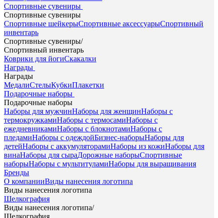
Спортивные сувениры
Спортивные сувениры
Спортивные шейкеры
Спортивные аксессуары
Спортивный
инвентарь
Спортивные сувениры
/
Спортивный инвентарь
Коврики для йоги
Скакалки
Награды
Награды
Медали
Стелы
Кубки
Плакетки
Подарочные наборы
Подарочные наборы
Наборы для мужчин
Наборы для женщин
Наборы с
термокружками
Наборы с термосами
Наборы с
ежедневниками
Наборы с блокнотами
Наборы с
пледами
Наборы с одеждой
Бизнес-наборы
Наборы для
детей
Наборы с аккумуляторами
Наборы из кожи
Наборы для
вина
Наборы для сыра
Дорожные наборы
Спортивные
наборы
Наборы с мультитулами
Наборы для выращивания
Бренды
О компании
Виды нанесения логотипа
Виды нанесения логотипа
Шелкография
Виды нанесения логотипа
/
Шелкография