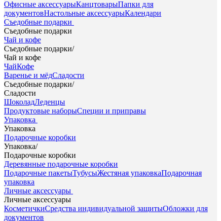
Офисные аксессуары
Канцтовары
Папки для
документов
Настольные аксессуары
Календари
Съедобные подарки
Съедобные подарки
Чай и кофе
Съедобные подарки
/
Чай и кофе
Чай
Кофе
Варенье и мёд
Сладости
Съедобные подарки
/
Сладости
Шоколад
Леденцы
Продуктовые наборы
Специи и приправы
Упаковка
Упаковка
Подарочные коробки
Упаковка
/
Подарочные коробки
Деревянные подарочные коробки
Подарочные пакеты
Тубусы
Жестяная упаковка
Подарочная
упаковка
Личные аксессуары
Личные аксессуары
Косметички
Средства индивидуальной защиты
Обложки для
документов