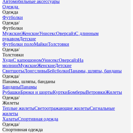
Автомобильные аксессуары
Одежда
Одежда
Футболки
Одежда
/
Футболки
Мужские
Женские
Унисекс
Оверсайз
С длинным
рукавом
Детские
Футболки поло
Майки
Толстовки
Одежда
/
Толстовки
Худи
С капюшоном
Унисекс
Оверсайз
На
молнии
Мужские
Женские
Детские
Свитшоты
Лонгсливы
Бейсболки
Панамы, шляпы, банданы
Одежда
/
Панамы, шляпы, банданы
Банданы
Панамы
Рубашки
Брюки и шорты
Куртки
Бомберы
Ветровки
Жилеты
Одежда
/
Жилеты
Теплые жилеты
Светоотражающие жилеты
Сигнальные
жилеты
Халаты
Спортивная одежда
Одежда
/
Спортивная одежда