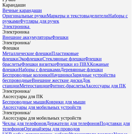
Карандаши
Вечные карандаши
Оригинальные ручки
Маркеры и текстовыделители
Наборы с
ручками
Футляры для ручек
Электроника
Электроника
Внешние аккумуляторы
Флешки
Электроника
/
Флешки
Металлические флешки
Пластиковые
флешки
Экофлешки
Стеклянные флешки
Флешки
браслеты
Флешки визитки
Флешки из ПВХ
Кожаные
флешки
Наборы с флешками
Деревянные флешки
Беспроводные колонки
Наушники
Зарядные устройства
беспроводные
Внешние жесткие диски
Док
станции
Метеостанции
Фитнес-браслеты
Аксессуары для ПК
Электроника
/
Аксессуары для ПК
Беспроводные мыши
Коврики для мыши
Аксессуары для мобильных устройств
Электроника
/
Аксессуары для мобильных устройств
Чехлы для телефонов
Держатели для телефонов
Подставки для
телефонов
Органайзеры для проводов