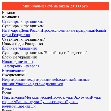
Минимальная сумма заказа 20 000 руб.
Каталог
Компания
Сувениры к праздникам
Сувениры к праздникам
На 8 марта
День России
Профессиональные праздники
Новый
год и Рождество
Сувениры к праздникам
/
Новый год и Рождество
Ёлочные украшения
Сувениры к праздникам
/
Новый год и Рождество
/
Ёлочные украшения
Новогодние шары
14 февраля
23 февраля
Ежедневники
Ежедневники
Недатированные
Датированные
Блокноты
Записные
книжки
Упаковка для ежедневников
Ручки
Ручки
Пластиковые
Металлические
Промо ручки
Эко ручки
Ручки
софт тач
Вечные ручки
Ручки-стилусы
Ручки-
роллеры
Карандаши
Ручки
/