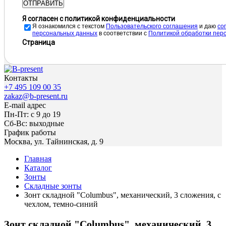
ОТПРАВИТЬ
Я согласен с политикой конфиденциальности
Я ознакомился с текстом
Пользовательского соглашения
и даю
cо
персональных данных
в соответствии с
Политикой обработки пер
Страница
Контакты
+7 495 109 00 35
zakaz@b-present.ru
E-mail адрес
Пн-Пт: с 9 до 19
Сб-Вс: выходные
График работы
Москва, ул. Тайнинская, д. 9
Главная
Каталог
Зонты
Складные зонты
Зонт складной "Columbus", механический, 3 сложения, с
чехлом, темно-синий
Зонт складной "Columbus", механический, 3