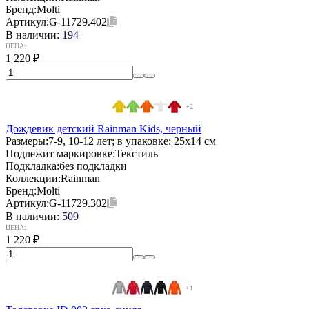
Бренд:
Molti
Артикул:
G-11729.402
В наличии:
194
ЦЕНА:
1 220
₽
+2
Дождевик детский Rainman Kids, черный
Размеры:
7-9, 10-12 лет; в упаковке: 25x14 см
Подлежит маркировке:
Текстиль
Подкладка:
без подкладки
Коллекции:
Rainman
Бренд:
Molti
Артикул:
G-11729.302
В наличии:
509
ЦЕНА:
1 220
₽
+1