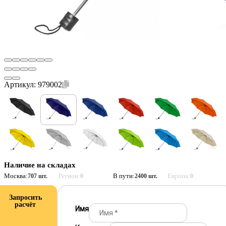
Артикул:
979002
Наличие на складах
Москва:
Регион:
В пути:
Европа:
707 шт.
0
2400 шт.
0
Запросить
расчёт
Имя