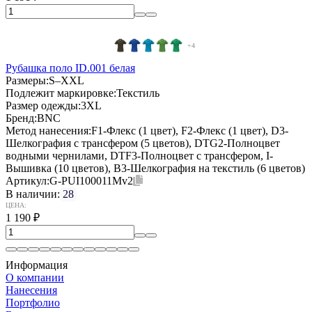
+4
Рубашка поло ID.001 белая
Размеры:
S–XXL
Подлежит маркировке:
Текстиль
Размер одежды:
3XL
Бренд:
BNC
Метод нанесения:
F1-Флекс (1 цвет), F2-Флекс (1 цвет), D3-
Шелкография с трансфером (5 цветов), DTG2-Полноцвет
водными чернилами, DTF3-Полноцвет с трансфером, I-
Вышивка (10 цветов), B3-Шелкография на текстиль (6 цветов)
Артикул:
G-PUI100011Mv2
В наличии:
28
ЦЕНА:
1 190
₽
Информация
О компании
Нанесения
Портфолио