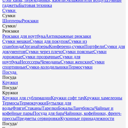
USB хабы, переходники, кабели
Увлажнители воздуха
Умные
гаджеты
Бытовая техника
Сумки
Сумки
Шопперы
Рюкзаки
Сумки
/
Рюкзаки
Рюкзаки для ноутбука
Антикражные рюкзаки
Сумки мешки
Сумки для покупок
Сумки из
спанбонда
Органайзеры
Конференц-сумки
Портфели
Сумки для
документов
Сумки через плечо
Сумки поясные
Сумки
дорожные
Сумки прозрачные
Сумки для
ноутбука
Несессеры
Чемоданы
Сумки женские
Сумки
спортивные
Сумки-холодильники
Термосумки
Посуда
Посуда
Кружки
Посуда
/
Кружки
Кружки для сублимации
Кружки софт тач
Кружки хамелеоны
Термосы
Термокружки
Бутылки для
воды
Фляги
Стаканы
Тарелки
Бокалы
Ланчбоксы
Чайные и
кофейные пары
Посуда для бара
Чайники, кофейники, френч-
прессы
Предметы сервировки
Кухонные принадлежности
Посуда
/