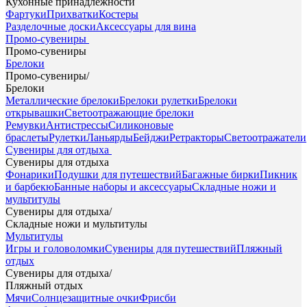
Кухонные принадлежности
Фартуки
Прихватки
Костеры
Разделочные доски
Аксессуары для вина
Промо-сувениры
Промо-сувениры
Брелоки
Промо-сувениры
/
Брелоки
Металлические брелоки
Брелоки рулетки
Брелоки
открывашки
Светоотражающие брелоки
Ремувки
Антистрессы
Силиконовые
браслеты
Рулетки
Ланьярды
Бейджи
Ретракторы
Светоотражатели
Сувениры для отдыха
Сувениры для отдыха
Фонарики
Подушки для путешествий
Багажные бирки
Пикник
и барбекю
Банные наборы и аксессуары
Складные ножи и
мультитулы
Сувениры для отдыха
/
Складные ножи и мультитулы
Мультитулы
Игры и головоломки
Сувениры для путешествий
Пляжный
отдых
Сувениры для отдыха
/
Пляжный отдых
Мячи
Солнцезащитные очки
Фрисби