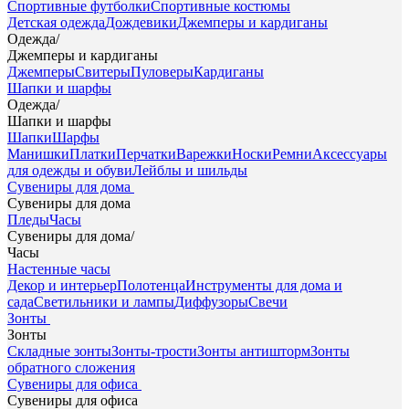
Спортивные футболки
Спортивные костюмы
Детская одежда
Дождевики
Джемперы и кардиганы
Одежда
/
Джемперы и кардиганы
Джемперы
Свитеры
Пуловеры
Кардиганы
Шапки и шарфы
Одежда
/
Шапки и шарфы
Шапки
Шарфы
Манишки
Платки
Перчатки
Варежки
Носки
Ремни
Аксессуары
для одежды и обуви
Лейблы и шильды
Сувениры для дома
Сувениры для дома
Пледы
Часы
Сувениры для дома
/
Часы
Настенные часы
Декор и интерьер
Полотенца
Инструменты для дома и
сада
Светильники и лампы
Диффузоры
Свечи
Зонты
Зонты
Складные зонты
Зонты-трости
Зонты антишторм
Зонты
обратного сложения
Сувениры для офиса
Сувениры для офиса