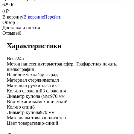
629
₽
0
₽
В корзину
В корзине
Перейти
Обзор
Доставка и оплата
Отзывы
0
Характеристики
Вес
224 г
Метод нанесения
термотрансфер, Трафаретная печать,
шелкография
Наличие чехла/футляра
да
Материал стержня
металл
Материал ручки
пластик
Кол-во сложений
3 сложения
Диаметр купола (мм)
970 мм
Вид механизма
механический
Кол-во спиц
8
Диаметр купола
970 мм
Материалы товара
полиэстер
Цвет товара
темно-синий