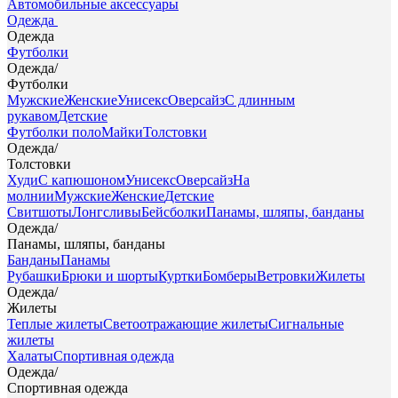
Автомобильные аксессуары
Одежда
Одежда
Футболки
Одежда
/
Футболки
Мужские
Женские
Унисекс
Оверсайз
С длинным
рукавом
Детские
Футболки поло
Майки
Толстовки
Одежда
/
Толстовки
Худи
С капюшоном
Унисекс
Оверсайз
На
молнии
Мужские
Женские
Детские
Свитшоты
Лонгсливы
Бейсболки
Панамы, шляпы, банданы
Одежда
/
Панамы, шляпы, банданы
Банданы
Панамы
Рубашки
Брюки и шорты
Куртки
Бомберы
Ветровки
Жилеты
Одежда
/
Жилеты
Теплые жилеты
Светоотражающие жилеты
Сигнальные
жилеты
Халаты
Спортивная одежда
Одежда
/
Спортивная одежда