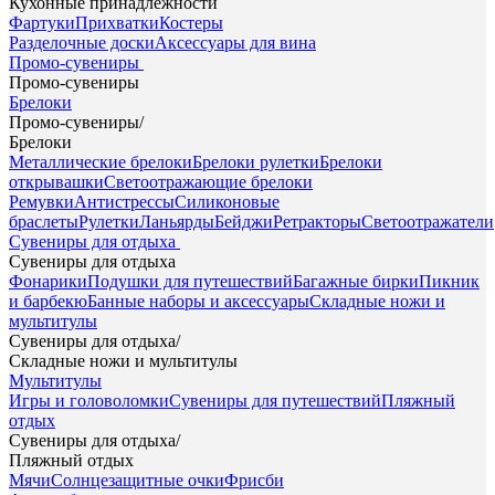
Кухонные принадлежности
Фартуки
Прихватки
Костеры
Разделочные доски
Аксессуары для вина
Промо-сувениры
Промо-сувениры
Брелоки
Промо-сувениры
/
Брелоки
Металлические брелоки
Брелоки рулетки
Брелоки
открывашки
Светоотражающие брелоки
Ремувки
Антистрессы
Силиконовые
браслеты
Рулетки
Ланьярды
Бейджи
Ретракторы
Светоотражатели
Сувениры для отдыха
Сувениры для отдыха
Фонарики
Подушки для путешествий
Багажные бирки
Пикник
и барбекю
Банные наборы и аксессуары
Складные ножи и
мультитулы
Сувениры для отдыха
/
Складные ножи и мультитулы
Мультитулы
Игры и головоломки
Сувениры для путешествий
Пляжный
отдых
Сувениры для отдыха
/
Пляжный отдых
Мячи
Солнцезащитные очки
Фрисби