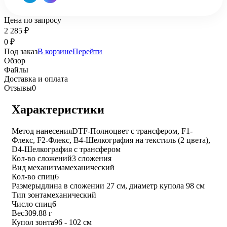
Цена по запросу
2 285
₽
0
₽
Под заказ
В корзине
Перейти
Обзор
Файлы
Доставка и оплата
Отзывы
0
Характеристики
Метод нанесения
DTF-Полноцвет с трансфером, F1-
Флекс, F2-Флекс, B4-Шелкография на текстиль (2 цвета),
D4-Шелкография с трансфером
Кол-во сложений
3 сложения
Вид механизма
механический
Кол-во спиц
6
Размеры
длина в сложении 27 см, диаметр купола 98 см
Тип зонта
механический
Число спиц
6
Вес
309.88 г
Купол зонта
96 - 102 см