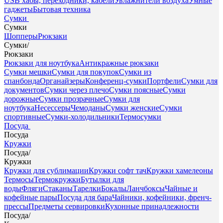
USB хабы, переходники, кабели
Увлажнители воздуха
Умные
гаджеты
Бытовая техника
Сумки
Сумки
Шопперы
Рюкзаки
Сумки
/
Рюкзаки
Рюкзаки для ноутбука
Антикражные рюкзаки
Сумки мешки
Сумки для покупок
Сумки из
спанбонда
Органайзеры
Конференц-сумки
Портфели
Сумки для
документов
Сумки через плечо
Сумки поясные
Сумки
дорожные
Сумки прозрачные
Сумки для
ноутбука
Несессеры
Чемоданы
Сумки женские
Сумки
спортивные
Сумки-холодильники
Термосумки
Посуда
Посуда
Кружки
Посуда
/
Кружки
Кружки для сублимации
Кружки софт тач
Кружки хамелеоны
Термосы
Термокружки
Бутылки для
воды
Фляги
Стаканы
Тарелки
Бокалы
Ланчбоксы
Чайные и
кофейные пары
Посуда для бара
Чайники, кофейники, френч-
прессы
Предметы сервировки
Кухонные принадлежности
Посуда
/