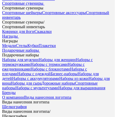
Спортивные сувениры
Спортивные сувениры
Спортивные шейкеры
Спортивные аксессуары
Спортивный
инвентарь
Спортивные сувениры
/
Спортивный инвентарь
Коврики для йоги
Скакалки
Награды
Награды
Медали
Стелы
Кубки
Плакетки
Подарочные наборы
Подарочные наборы
Наборы для мужчин
Наборы для женщин
Наборы с
термокружками
Наборы с термосами
Наборы с
ежедневниками
Наборы с блокнотами
Наборы с
пледами
Наборы с одеждой
Бизнес-наборы
Наборы для
детей
Наборы с аккумуляторами
Наборы из кожи
Наборы для
вина
Наборы для сыра
Дорожные наборы
Спортивные
наборы
Наборы с мультитулами
Наборы для выращивания
Бренды
О компании
Виды нанесения логотипа
Виды нанесения логотипа
Шелкография
Виды нанесения логотипа
/
Шелкография