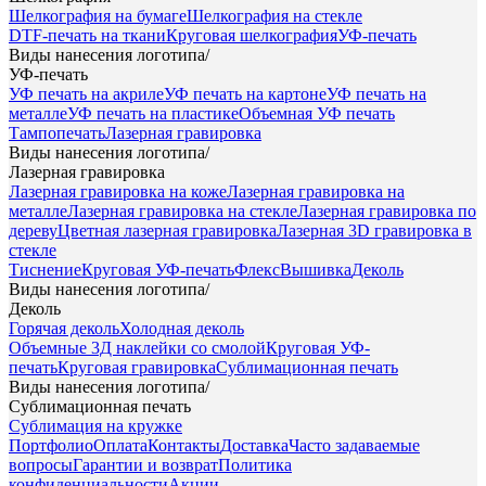
Шелкография на бумаге
Шелкография на стекле
DTF-печать на ткани
Круговая шелкография
УФ-печать
Виды нанесения логотипа
/
УФ-печать
УФ печать на акриле
УФ печать на картоне
УФ печать на
металле
УФ печать на пластике
Объемная УФ печать
Тампопечать
Лазерная гравировка
Виды нанесения логотипа
/
Лазерная гравировка
Лазерная гравировка на коже
Лазерная гравировка на
металле
Лазерная гравировка на стекле
Лазерная гравировка по
дереву
Цветная лазерная гравировка
Лазерная 3D гравировка в
стекле
Тиснение
Круговая УФ-печать
Флекс
Вышивка
Деколь
Виды нанесения логотипа
/
Деколь
Горячая деколь
Холодная деколь
Объемные 3Д наклейки со смолой
Круговая УФ-
печать
Круговая гравировка
Сублимационная печать
Виды нанесения логотипа
/
Сублимационная печать
Сублимация на кружке
Портфолио
Оплата
Контакты
Доставка
Часто задаваемые
вопросы
Гарантии и возврат
Политика
конфиденциальности
Акции