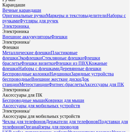
Карандаши
Вечные карандаши
Оригинальные ручки
Маркеры и текстовыделители
Наборы с
ручками
Футляры для ручек
Электроника
Электроника
Внешние аккумуляторы
Флешки
Электроника
/
Флешки
Металлические флешки
Пластиковые
флешки
Экофлешки
Стеклянные флешки
Флешки
браслеты
Флешки визитки
Флешки из ПВХ
Кожаные
флешки
Наборы с флешками
Деревянные флешки
Беспроводные колонки
Наушники
Зарядные устройства
беспроводные
Внешние жесткие диски
Док
станции
Метеостанции
Фитнес-браслеты
Аксессуары для ПК
Электроника
/
Аксессуары для ПК
Беспроводные мыши
Коврики для мыши
Аксессуары для мобильных устройств
Электроника
/
Аксессуары для мобильных устройств
Чехлы для телефонов
Держатели для телефонов
Подставки для
телефонов
Органайзеры для проводов