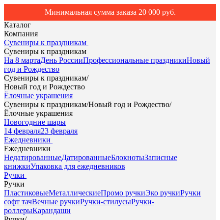
Минимальная сумма заказа 20 000 руб.
Каталог
Компания
Сувениры к праздникам
Сувениры к праздникам
На 8 марта
День России
Профессиональные праздники
Новый
год и Рождество
Сувениры к праздникам
/
Новый год и Рождество
Ёлочные украшения
Сувениры к праздникам
/
Новый год и Рождество
/
Ёлочные украшения
Новогодние шары
14 февраля
23 февраля
Ежедневники
Ежедневники
Недатированные
Датированные
Блокноты
Записные
книжки
Упаковка для ежедневников
Ручки
Ручки
Пластиковые
Металлические
Промо ручки
Эко ручки
Ручки
софт тач
Вечные ручки
Ручки-стилусы
Ручки-
роллеры
Карандаши
Ручки
/