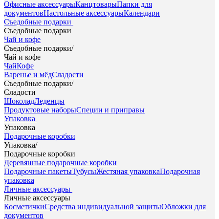
Офисные аксессуары
Канцтовары
Папки для
документов
Настольные аксессуары
Календари
Съедобные подарки
Съедобные подарки
Чай и кофе
Съедобные подарки
/
Чай и кофе
Чай
Кофе
Варенье и мёд
Сладости
Съедобные подарки
/
Сладости
Шоколад
Леденцы
Продуктовые наборы
Специи и приправы
Упаковка
Упаковка
Подарочные коробки
Упаковка
/
Подарочные коробки
Деревянные подарочные коробки
Подарочные пакеты
Тубусы
Жестяная упаковка
Подарочная
упаковка
Личные аксессуары
Личные аксессуары
Косметички
Средства индивидуальной защиты
Обложки для
документов