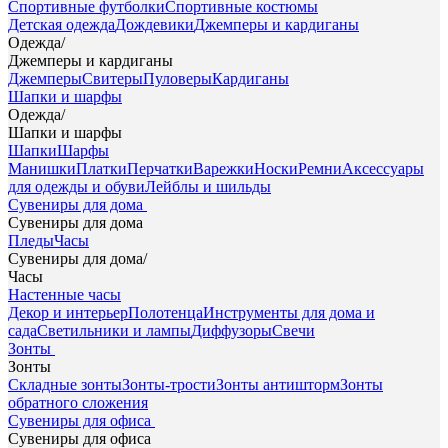
Спортивные футболки
Спортивные костюмы
Детская одежда
Дождевики
Джемперы и кардиганы
Одежда
/
Джемперы и кардиганы
Джемперы
Свитеры
Пуловеры
Кардиганы
Шапки и шарфы
Одежда
/
Шапки и шарфы
Шапки
Шарфы
Манишки
Платки
Перчатки
Варежки
Носки
Ремни
Аксессуары
для одежды и обуви
Лейблы и шильды
Сувениры для дома
Сувениры для дома
Пледы
Часы
Сувениры для дома
/
Часы
Настенные часы
Декор и интерьер
Полотенца
Инструменты для дома и
сада
Светильники и лампы
Диффузоры
Свечи
Зонты
Зонты
Складные зонты
Зонты-трости
Зонты антишторм
Зонты
обратного сложения
Сувениры для офиса
Сувениры для офиса