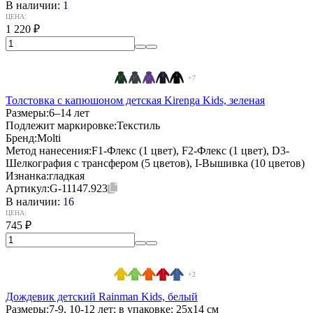
В наличии:
1
ЦЕНА:
1 220
₽
+7
Толстовка с капюшоном детская Kirenga Kids, зеленая
Размеры:
6–14 лет
Подлежит маркировке:
Текстиль
Бренд:
Molti
Метод нанесения:
F1-Флекс (1 цвет), F2-Флекс (1 цвет), D3-
Шелкография с трансфером (5 цветов), I-Вышивка (10 цветов)
Изнанка:
гладкая
Артикул:
G-11147.923
В наличии:
16
ЦЕНА:
745
₽
+2
Дождевик детский Rainman Kids, белый
Размеры:
7-9, 10-12 лет; в упаковке: 25x14 см