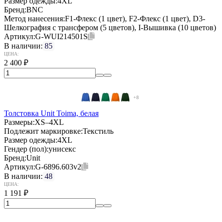
Размер одежды:
4XL
Бренд:
BNC
Метод нанесения:
F1-Флекс (1 цвет), F2-Флекс (1 цвет), D3-
Шелкография с трансфером (5 цветов), I-Вышивка (10 цветов)
Артикул:
G-WUI214501S
В наличии:
85
ЦЕНА:
2 400
₽
+8
Толстовка Unit Toima, белая
Размеры:
XS–4XL
Подлежит маркировке:
Текстиль
Размер одежды:
4XL
Гендер (пол):
унисекс
Бренд:
Unit
Артикул:
G-6896.603v2
В наличии:
48
ЦЕНА:
1 191
₽