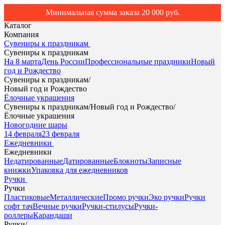
Минимальная сумма заказа 20 000 руб.
Каталог
Компания
Сувениры к праздникам
Сувениры к праздникам
На 8 марта
День России
Профессиональные праздники
Новый
год и Рождество
Сувениры к праздникам
/
Новый год и Рождество
Ёлочные украшения
Сувениры к праздникам
/
Новый год и Рождество
/
Ёлочные украшения
Новогодние шары
14 февраля
23 февраля
Ежедневники
Ежедневники
Недатированные
Датированные
Блокноты
Записные
книжки
Упаковка для ежедневников
Ручки
Ручки
Пластиковые
Металлические
Промо ручки
Эко ручки
Ручки
софт тач
Вечные ручки
Ручки-стилусы
Ручки-
роллеры
Карандаши
Ручки
/