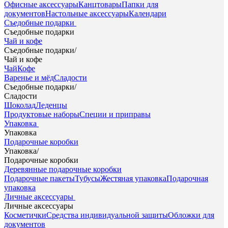
Офисные аксессуары
Канцтовары
Папки для
документов
Настольные аксессуары
Календари
Съедобные подарки
Съедобные подарки
Чай и кофе
Съедобные подарки
/
Чай и кофе
Чай
Кофе
Варенье и мёд
Сладости
Съедобные подарки
/
Сладости
Шоколад
Леденцы
Продуктовые наборы
Специи и приправы
Упаковка
Упаковка
Подарочные коробки
Упаковка
/
Подарочные коробки
Деревянные подарочные коробки
Подарочные пакеты
Тубусы
Жестяная упаковка
Подарочная
упаковка
Личные аксессуары
Личные аксессуары
Косметички
Средства индивидуальной защиты
Обложки для
документов