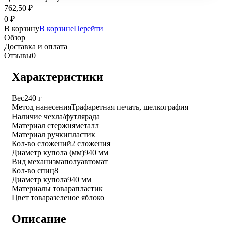
762,50
₽
0
₽
В корзину
В корзине
Перейти
Обзор
Доставка и оплата
Отзывы
0
Характеристики
Вес
240 г
Метод нанесения
Трафаретная печать, шелкография
Наличие чехла/футляра
да
Материал стержня
металл
Материал ручки
пластик
Кол-во сложений
2 сложения
Диаметр купола (мм)
940 мм
Вид механизма
полуавтомат
Кол-во спиц
8
Диаметр купола
940 мм
Материалы товара
пластик
Цвет товара
зеленое яблоко
Описание