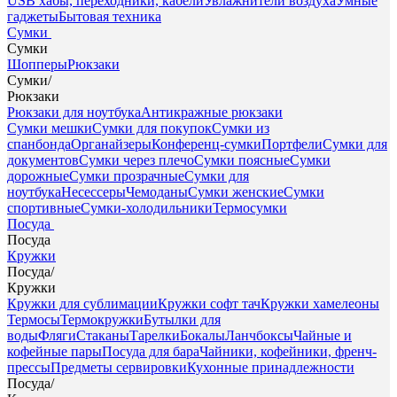
USB хабы, переходники, кабели
Увлажнители воздуха
Умные
гаджеты
Бытовая техника
Сумки
Сумки
Шопперы
Рюкзаки
Сумки
/
Рюкзаки
Рюкзаки для ноутбука
Антикражные рюкзаки
Сумки мешки
Сумки для покупок
Сумки из
спанбонда
Органайзеры
Конференц-сумки
Портфели
Сумки для
документов
Сумки через плечо
Сумки поясные
Сумки
дорожные
Сумки прозрачные
Сумки для
ноутбука
Несессеры
Чемоданы
Сумки женские
Сумки
спортивные
Сумки-холодильники
Термосумки
Посуда
Посуда
Кружки
Посуда
/
Кружки
Кружки для сублимации
Кружки софт тач
Кружки хамелеоны
Термосы
Термокружки
Бутылки для
воды
Фляги
Стаканы
Тарелки
Бокалы
Ланчбоксы
Чайные и
кофейные пары
Посуда для бара
Чайники, кофейники, френч-
прессы
Предметы сервировки
Кухонные принадлежности
Посуда
/