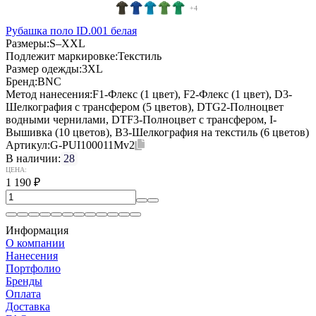
+4
Рубашка поло ID.001 белая
Размеры:
S–XXL
Подлежит маркировке:
Текстиль
Размер одежды:
3XL
Бренд:
BNC
Метод нанесения:
F1-Флекс (1 цвет), F2-Флекс (1 цвет), D3-
Шелкография с трансфером (5 цветов), DTG2-Полноцвет
водными чернилами, DTF3-Полноцвет с трансфером, I-
Вышивка (10 цветов), B3-Шелкография на текстиль (6 цветов)
Артикул:
G-PUI100011Mv2
В наличии:
28
ЦЕНА:
1 190
₽
Информация
О компании
Нанесения
Портфолио
Бренды
Оплата
Доставка