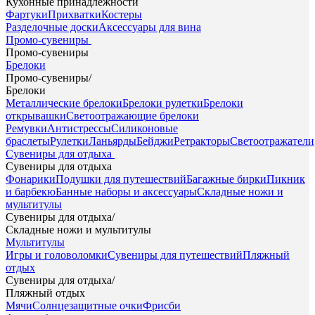
Кухонные принадлежности
Фартуки
Прихватки
Костеры
Разделочные доски
Аксессуары для вина
Промо-сувениры
Промо-сувениры
Брелоки
Промо-сувениры
/
Брелоки
Металлические брелоки
Брелоки рулетки
Брелоки
открывашки
Светоотражающие брелоки
Ремувки
Антистрессы
Силиконовые
браслеты
Рулетки
Ланьярды
Бейджи
Ретракторы
Светоотражатели
Сувениры для отдыха
Сувениры для отдыха
Фонарики
Подушки для путешествий
Багажные бирки
Пикник
и барбекю
Банные наборы и аксессуары
Складные ножи и
мультитулы
Сувениры для отдыха
/
Складные ножи и мультитулы
Мультитулы
Игры и головоломки
Сувениры для путешествий
Пляжный
отдых
Сувениры для отдыха
/
Пляжный отдых
Мячи
Солнцезащитные очки
Фрисби