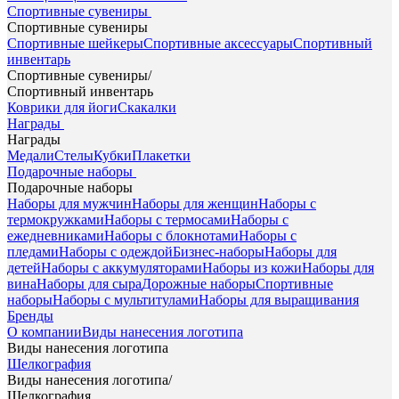
Спортивные сувениры
Спортивные сувениры
Спортивные шейкеры
Спортивные аксессуары
Спортивный
инвентарь
Спортивные сувениры
/
Спортивный инвентарь
Коврики для йоги
Скакалки
Награды
Награды
Медали
Стелы
Кубки
Плакетки
Подарочные наборы
Подарочные наборы
Наборы для мужчин
Наборы для женщин
Наборы с
термокружками
Наборы с термосами
Наборы с
ежедневниками
Наборы с блокнотами
Наборы с
пледами
Наборы с одеждой
Бизнес-наборы
Наборы для
детей
Наборы с аккумуляторами
Наборы из кожи
Наборы для
вина
Наборы для сыра
Дорожные наборы
Спортивные
наборы
Наборы с мультитулами
Наборы для выращивания
Бренды
О компании
Виды нанесения логотипа
Виды нанесения логотипа
Шелкография
Виды нанесения логотипа
/
Шелкография