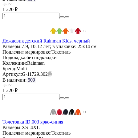
ЦЕНА:
1 220
₽
+2
Дождевик детский Rainman Kids, черный
Размеры:
7-9, 10-12 лет; в упаковке: 25x14 см
Подлежит маркировке:
Текстиль
Подкладка:
без подкладки
Коллекции:
Rainman
Бренд:
Molti
Артикул:
G-11729.302
В наличии:
509
ЦЕНА:
1 220
₽
+1
Толстовка ID.003 ярко-синяя
Размеры:
XS–4XL
Подлежит маркировке:
Текстиль