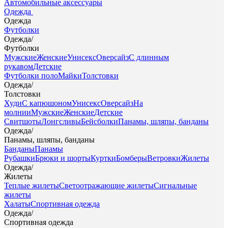
Автомобильные аксессуары
Одежда
Одежда
Футболки
Одежда
/
Футболки
Мужские
Женские
Унисекс
Оверсайз
С длинным
рукавом
Детские
Футболки поло
Майки
Толстовки
Одежда
/
Толстовки
Худи
С капюшоном
Унисекс
Оверсайз
На
молнии
Мужские
Женские
Детские
Свитшоты
Лонгсливы
Бейсболки
Панамы, шляпы, банданы
Одежда
/
Панамы, шляпы, банданы
Банданы
Панамы
Рубашки
Брюки и шорты
Куртки
Бомберы
Ветровки
Жилеты
Одежда
/
Жилеты
Теплые жилеты
Светоотражающие жилеты
Сигнальные
жилеты
Халаты
Спортивная одежда
Одежда
/
Спортивная одежда