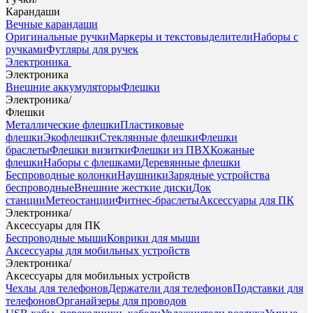
Карандаши
Вечные карандаши
Оригинальные ручки
Маркеры и текстовыделители
Наборы с
ручками
Футляры для ручек
Электроника
Электроника
Внешние аккумуляторы
Флешки
Электроника
/
Флешки
Металлические флешки
Пластиковые
флешки
Экофлешки
Стеклянные флешки
Флешки
браслеты
Флешки визитки
Флешки из ПВХ
Кожаные
флешки
Наборы с флешками
Деревянные флешки
Беспроводные колонки
Наушники
Зарядные устройства
беспроводные
Внешние жесткие диски
Док
станции
Метеостанции
Фитнес-браслеты
Аксессуары для ПК
Электроника
/
Аксессуары для ПК
Беспроводные мыши
Коврики для мыши
Аксессуары для мобильных устройств
Электроника
/
Аксессуары для мобильных устройств
Чехлы для телефонов
Держатели для телефонов
Подставки для
телефонов
Органайзеры для проводов