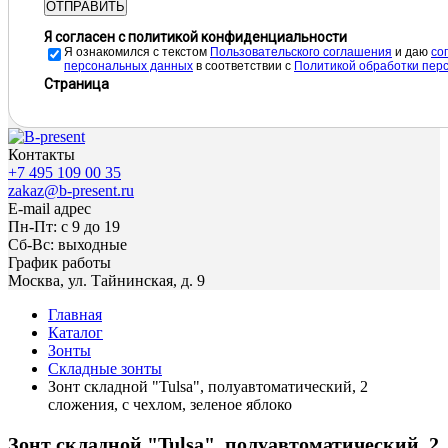
ОТПРАВИТЬ
Я согласен с политикой конфиденциальности
Я ознакомился с текстом
Пользовательского соглашения
и даю
cо
персональных данных
в соответствии с
Политикой обработки пер
Страница
Контакты
+7 495 109 00 35
zakaz@b-present.ru
E-mail адрес
Пн-Пт: с 9 до 19
Сб-Вс: выходные
График работы
Москва, ул. Тайнинская, д. 9
Главная
Каталог
Зонты
Складные зонты
Зонт складной "Tulsa", полуавтоматический, 2
сложения, с чехлом, зеленое яблоко
Зонт складной "Tulsa", полуавтоматический, 2