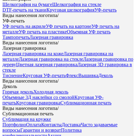
Шелкография на бумаге
Шелкография на стекле
DTF-печать на ткани
Круговая шелкография
УФ-печать
Виды нанесения логотипа
/
УФ-печать
УФ печать на акриле
УФ печать на картоне
УФ печать на
металле
УФ печать на пластике
Объемная УФ печать
Тампопечать
Лазерная гравировка
Виды нанесения логотипа
/
Лазерная гравировка
Лазерная гравировка на коже
Лазерная гравировка на
металле
Лазерная гравировка на стекле
Лазерная гравировка по
дереву
Цветная лазерная гравировка
Лазерная 3D гравировка в
стекле
Тиснение
Круговая УФ-печать
Флекс
Вышивка
Деколь
Виды нанесения логотипа
/
Деколь
Горячая деколь
Холодная деколь
Объемные 3Д наклейки со смолой
Круговая УФ-
печать
Круговая гравировка
Сублимационная печать
Виды нанесения логотипа
/
Сублимационная печать
Сублимация на кружке
Портфолио
Оплата
Контакты
Доставка
Часто задаваемые
вопросы
Гарантии и возврат
Политика
конфиденциальности
Акции