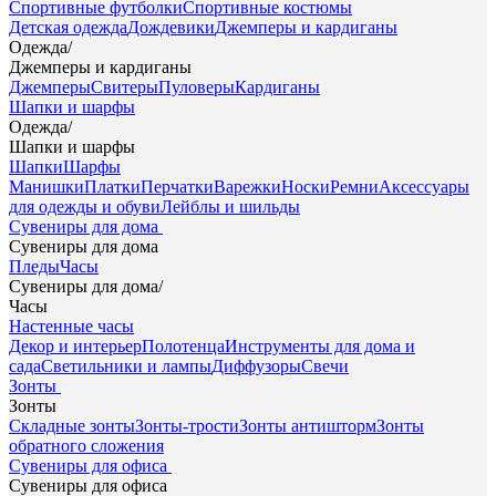
Спортивные футболки
Спортивные костюмы
Детская одежда
Дождевики
Джемперы и кардиганы
Одежда
/
Джемперы и кардиганы
Джемперы
Свитеры
Пуловеры
Кардиганы
Шапки и шарфы
Одежда
/
Шапки и шарфы
Шапки
Шарфы
Манишки
Платки
Перчатки
Варежки
Носки
Ремни
Аксессуары
для одежды и обуви
Лейблы и шильды
Сувениры для дома
Сувениры для дома
Пледы
Часы
Сувениры для дома
/
Часы
Настенные часы
Декор и интерьер
Полотенца
Инструменты для дома и
сада
Светильники и лампы
Диффузоры
Свечи
Зонты
Зонты
Складные зонты
Зонты-трости
Зонты антишторм
Зонты
обратного сложения
Сувениры для офиса
Сувениры для офиса