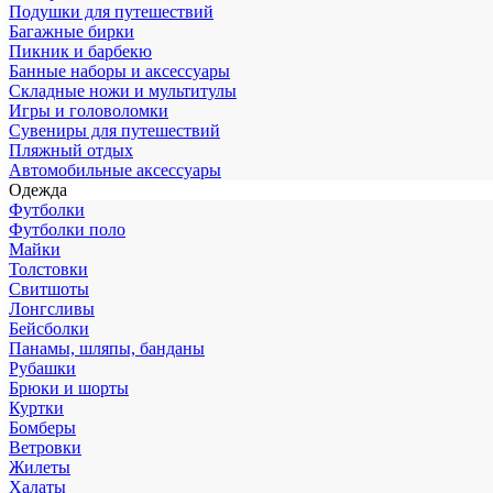
Подушки для путешествий
Багажные бирки
Пикник и барбекю
Банные наборы и аксессуары
Складные ножи и мультитулы
Игры и головоломки
Сувениры для путешествий
Пляжный отдых
Автомобильные аксессуары
Одежда
Футболки
Футболки поло
Майки
Толстовки
Свитшоты
Лонгсливы
Бейсболки
Панамы, шляпы, банданы
Рубашки
Брюки и шорты
Куртки
Бомберы
Ветровки
Жилеты
Халаты