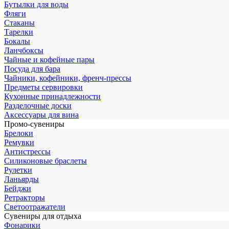
Бутылки для воды
Фляги
Стаканы
Тарелки
Бокалы
Ланчбоксы
Чайные и кофейные пары
Посуда для бара
Чайники, кофейники, френч-прессы
Предметы сервировки
Кухонные принадлежности
Разделочные доски
Аксессуары для вина
Промо-сувениры
Брелоки
Ремувки
Антистрессы
Силиконовые браслеты
Рулетки
Ланьярды
Бейджи
Ретракторы
Светоотражатели
Сувениры для отдыха
Фонарики