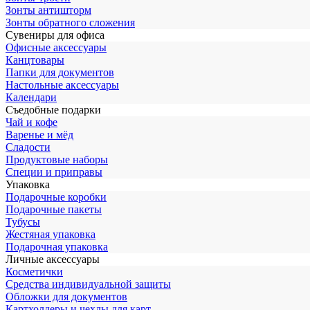
Зонты антишторм
Зонты обратного сложения
Сувениры для офиса
Офисные аксессуары
Канцтовары
Папки для документов
Настольные аксессуары
Календари
Съедобные подарки
Чай и кофе
Варенье и мёд
Сладости
Продуктовые наборы
Специи и приправы
Упаковка
Подарочные коробки
Подарочные пакеты
Тубусы
Жестяная упаковка
Подарочная упаковка
Личные аксессуары
Косметички
Средства индивидуальной защиты
Обложки для документов
Картхолдеры и чехлы для карт