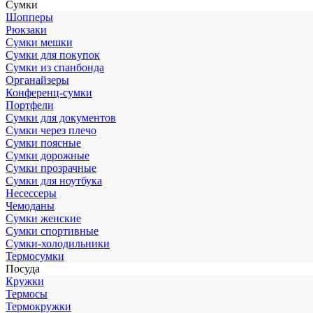
Сумки
Шопперы
Рюкзаки
Сумки мешки
Сумки для покупок
Сумки из спанбонда
Органайзеры
Конференц-сумки
Портфели
Сумки для документов
Сумки через плечо
Сумки поясные
Сумки дорожные
Сумки прозрачные
Сумки для ноутбука
Несессеры
Чемоданы
Сумки женские
Сумки спортивные
Сумки-холодильники
Термосумки
Посуда
Кружки
Термосы
Термокружки