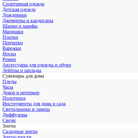
Спортивная одежда
Детская одежда
Дождевики
Джемперы и кардиганы
Шапки и шарфы
Манишки
Платки
Перчатки
Варежки
Носки
Ремни
Аксессуары для одежды и обуви
Лейблы и шильды
Сувениры для дома
Пледы
Часы
Декор и интерьер
Полотенца
Инструменты для дома и сада
Светильники и лампы
Диффузоры
Свечи
Зонты
Складные зонты
Зонты-трости