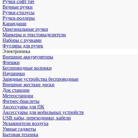
Ручки софт тач
Вечные ручки
Ручки-стилусы
Ручки-роллеры
Карандаши
Оригинальные ручки
Маркеры и текстовыделители
Наборы с ручками
Футляры для ручек
Электроника
Внешние аккумуляторы
Флешки
Беспроводные колонки
Наушники
Зарядные устройства беспроводные
Внешние жесткие диски
Док станции
Метеостанции
Фитнес-браслеты
Аксессуары для ПК
Аксессуары для мобильных устройств
USB хабы, переходники, кабели
Увлажнители воздуха
Умные гаджеты
Бытовая техника