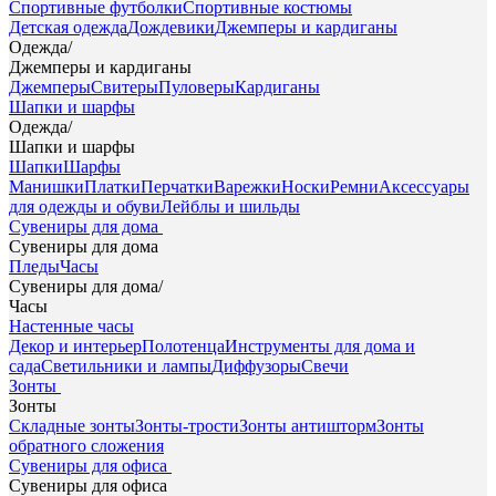
Спортивные футболки
Спортивные костюмы
Детская одежда
Дождевики
Джемперы и кардиганы
Одежда
/
Джемперы и кардиганы
Джемперы
Свитеры
Пуловеры
Кардиганы
Шапки и шарфы
Одежда
/
Шапки и шарфы
Шапки
Шарфы
Манишки
Платки
Перчатки
Варежки
Носки
Ремни
Аксессуары
для одежды и обуви
Лейблы и шильды
Сувениры для дома
Сувениры для дома
Пледы
Часы
Сувениры для дома
/
Часы
Настенные часы
Декор и интерьер
Полотенца
Инструменты для дома и
сада
Светильники и лампы
Диффузоры
Свечи
Зонты
Зонты
Складные зонты
Зонты-трости
Зонты антишторм
Зонты
обратного сложения
Сувениры для офиса
Сувениры для офиса