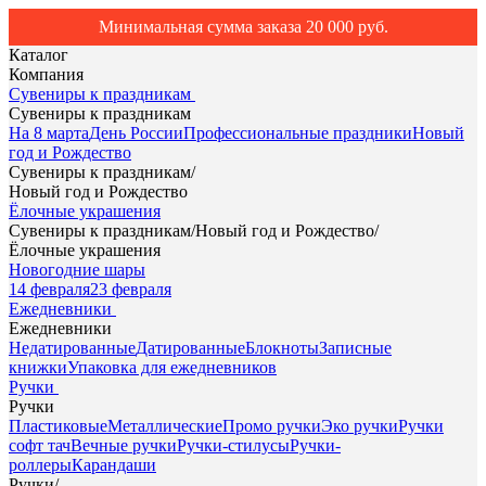
Минимальная сумма заказа 20 000 руб.
Каталог
Компания
Сувениры к праздникам
Сувениры к праздникам
На 8 марта
День России
Профессиональные праздники
Новый
год и Рождество
Сувениры к праздникам
/
Новый год и Рождество
Ёлочные украшения
Сувениры к праздникам
/
Новый год и Рождество
/
Ёлочные украшения
Новогодние шары
14 февраля
23 февраля
Ежедневники
Ежедневники
Недатированные
Датированные
Блокноты
Записные
книжки
Упаковка для ежедневников
Ручки
Ручки
Пластиковые
Металлические
Промо ручки
Эко ручки
Ручки
софт тач
Вечные ручки
Ручки-стилусы
Ручки-
роллеры
Карандаши
Ручки
/