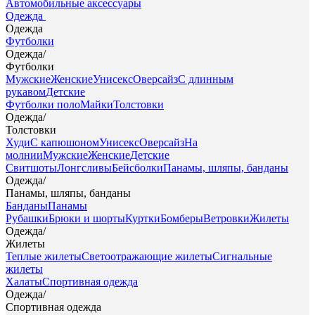
Автомобильные аксессуары
Одежда
Одежда
Футболки
Одежда
/
Футболки
Мужские
Женские
Унисекс
Оверсайз
С длинным
рукавом
Детские
Футболки поло
Майки
Толстовки
Одежда
/
Толстовки
Худи
С капюшоном
Унисекс
Оверсайз
На
молнии
Мужские
Женские
Детские
Свитшоты
Лонгсливы
Бейсболки
Панамы, шляпы, банданы
Одежда
/
Панамы, шляпы, банданы
Банданы
Панамы
Рубашки
Брюки и шорты
Куртки
Бомберы
Ветровки
Жилеты
Одежда
/
Жилеты
Теплые жилеты
Светоотражающие жилеты
Сигнальные
жилеты
Халаты
Спортивная одежда
Одежда
/
Спортивная одежда