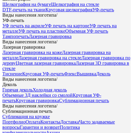
Шелкография на бумаге
Шелкография на стекле
DTF-печать на ткани
Круговая шелкография
УФ-печать
Виды нанесения логотипа
/
УФ-печать
УФ печать на акриле
УФ печать на картоне
УФ печать на
металле
УФ печать на пластике
Объемная УФ печать
Тампопечать
Лазерная гравировка
Виды нанесения логотипа
/
Лазерная гравировка
Лазерная гравировка на коже
Лазерная гравировка на
металле
Лазерная гравировка на стекле
Лазерная гравировка по
дереву
Цветная лазерная гравировка
Лазерная 3D гравировка в
стекле
Тиснение
Круговая УФ-печать
Флекс
Вышивка
Деколь
Виды нанесения логотипа
/
Деколь
Горячая деколь
Холодная деколь
Объемные 3Д наклейки со смолой
Круговая УФ-
печать
Круговая гравировка
Сублимационная печать
Виды нанесения логотипа
/
Сублимационная печать
Сублимация на кружке
Портфолио
Оплата
Контакты
Доставка
Часто задаваемые
вопросы
Гарантии и возврат
Политика
конфиденциальности
Акции