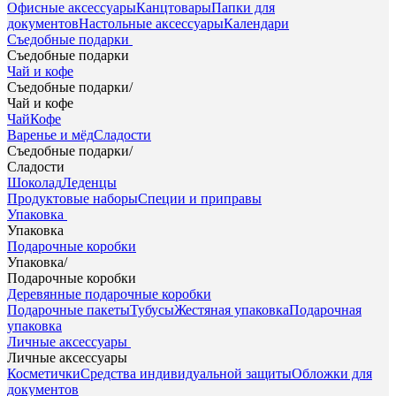
Офисные аксессуары
Канцтовары
Папки для
документов
Настольные аксессуары
Календари
Съедобные подарки
Съедобные подарки
Чай и кофе
Съедобные подарки
/
Чай и кофе
Чай
Кофе
Варенье и мёд
Сладости
Съедобные подарки
/
Сладости
Шоколад
Леденцы
Продуктовые наборы
Специи и приправы
Упаковка
Упаковка
Подарочные коробки
Упаковка
/
Подарочные коробки
Деревянные подарочные коробки
Подарочные пакеты
Тубусы
Жестяная упаковка
Подарочная
упаковка
Личные аксессуары
Личные аксессуары
Косметички
Средства индивидуальной защиты
Обложки для
документов