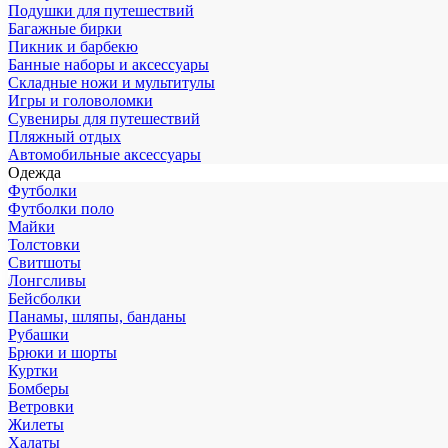
Подушки для путешествий
Багажные бирки
Пикник и барбекю
Банные наборы и аксессуары
Складные ножи и мультитулы
Игры и головоломки
Сувениры для путешествий
Пляжный отдых
Автомобильные аксессуары
Одежда
Футболки
Футболки поло
Майки
Толстовки
Свитшоты
Лонгсливы
Бейсболки
Панамы, шляпы, банданы
Рубашки
Брюки и шорты
Куртки
Бомберы
Ветровки
Жилеты
Халаты