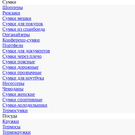
Сумки
Шопперы
Рюкзаки
Сумки мешки
Сумки для покупок
Сумки из спанбонда
Органайзеры
Конференц-сумки
Портфели
Сумки для документов
Сумки через плечо
Сумки поясные
Сумки дорожные
Сумки прозрачные
Сумки для ноутбука
Несессеры
Чемоданы
Сумки женские
Сумки спортивные
Сумки-холодильники
Термосумки
Посуда
Кружки
Термосы
Термокружки