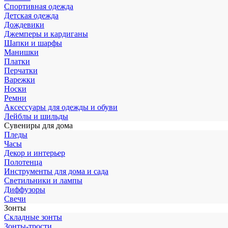
Спортивная одежда
Детская одежда
Дождевики
Джемперы и кардиганы
Шапки и шарфы
Манишки
Платки
Перчатки
Варежки
Носки
Ремни
Аксессуары для одежды и обуви
Лейблы и шильды
Сувениры для дома
Пледы
Часы
Декор и интерьер
Полотенца
Инструменты для дома и сада
Светильники и лампы
Диффузоры
Свечи
Зонты
Складные зонты
Зонты-трости