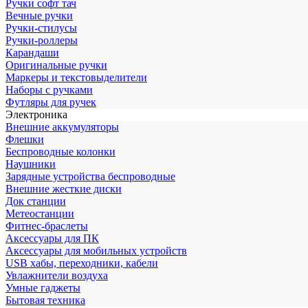
Ручки софт тач
Вечные ручки
Ручки-стилусы
Ручки-роллеры
Карандаши
Оригинальные ручки
Маркеры и текстовыделители
Наборы с ручками
Футляры для ручек
Электроника
Внешние аккумуляторы
Флешки
Беспроводные колонки
Наушники
Зарядные устройства беспроводные
Внешние жесткие диски
Док станции
Метеостанции
Фитнес-браслеты
Аксессуары для ПК
Аксессуары для мобильных устройств
USB хабы, переходники, кабели
Увлажнители воздуха
Умные гаджеты
Бытовая техника