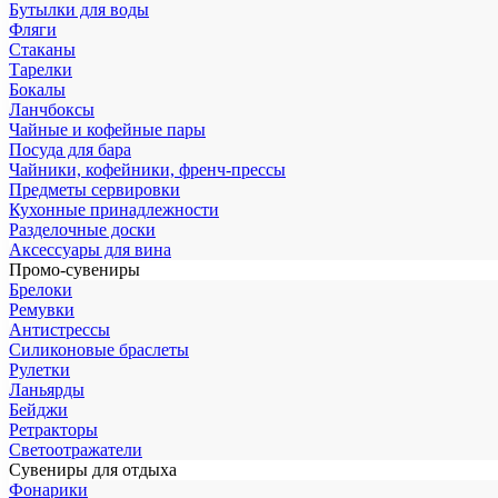
Бутылки для воды
Фляги
Стаканы
Тарелки
Бокалы
Ланчбоксы
Чайные и кофейные пары
Посуда для бара
Чайники, кофейники, френч-прессы
Предметы сервировки
Кухонные принадлежности
Разделочные доски
Аксессуары для вина
Промо-сувениры
Брелоки
Ремувки
Антистрессы
Силиконовые браслеты
Рулетки
Ланьярды
Бейджи
Ретракторы
Светоотражатели
Сувениры для отдыха
Фонарики