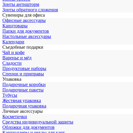
Зонты антишторм
Зонты обратного сложения
Сувениры для офиса
Офисные аксессуары
Канцтовары
Папки для документов
Настольные аксессуары
Календари
Съедобные подарки
Чай и кофе
Варенье и мёд
Сладости
Продуктовые наборы
Специи и приправы
Упаковка
Подарочные коробки
Подарочные пакеты
Тубусы
Жестяная упаковка
Подарочная упаковка
Личные аксессуары
Косметички
Средства индивидуальной защиты
Обложки для документов
Картхолдеры и чехлы для карт