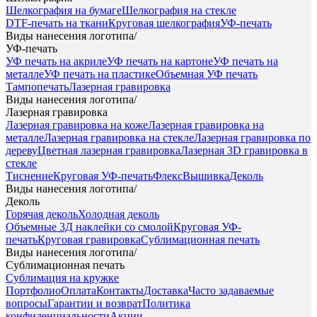
Шелкография на бумаге
Шелкография на стекле
DTF-печать на ткани
Круговая шелкография
УФ-печать
Виды нанесения логотипа
/
УФ-печать
УФ печать на акриле
УФ печать на картоне
УФ печать на
металле
УФ печать на пластике
Объемная УФ печать
Тампопечать
Лазерная гравировка
Виды нанесения логотипа
/
Лазерная гравировка
Лазерная гравировка на коже
Лазерная гравировка на
металле
Лазерная гравировка на стекле
Лазерная гравировка по
дереву
Цветная лазерная гравировка
Лазерная 3D гравировка в
стекле
Тиснение
Круговая УФ-печать
Флекс
Вышивка
Деколь
Виды нанесения логотипа
/
Деколь
Горячая деколь
Холодная деколь
Объемные 3Д наклейки со смолой
Круговая УФ-
печать
Круговая гравировка
Сублимационная печать
Виды нанесения логотипа
/
Сублимационная печать
Сублимация на кружке
Портфолио
Оплата
Контакты
Доставка
Часто задаваемые
вопросы
Гарантии и возврат
Политика
конфиденциальности
Акции