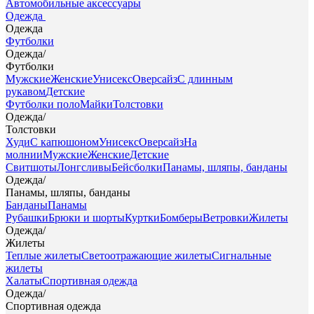
Автомобильные аксессуары
Одежда
Одежда
Футболки
Одежда
/
Футболки
Мужские
Женские
Унисекс
Оверсайз
С длинным
рукавом
Детские
Футболки поло
Майки
Толстовки
Одежда
/
Толстовки
Худи
С капюшоном
Унисекс
Оверсайз
На
молнии
Мужские
Женские
Детские
Свитшоты
Лонгсливы
Бейсболки
Панамы, шляпы, банданы
Одежда
/
Панамы, шляпы, банданы
Банданы
Панамы
Рубашки
Брюки и шорты
Куртки
Бомберы
Ветровки
Жилеты
Одежда
/
Жилеты
Теплые жилеты
Светоотражающие жилеты
Сигнальные
жилеты
Халаты
Спортивная одежда
Одежда
/
Спортивная одежда