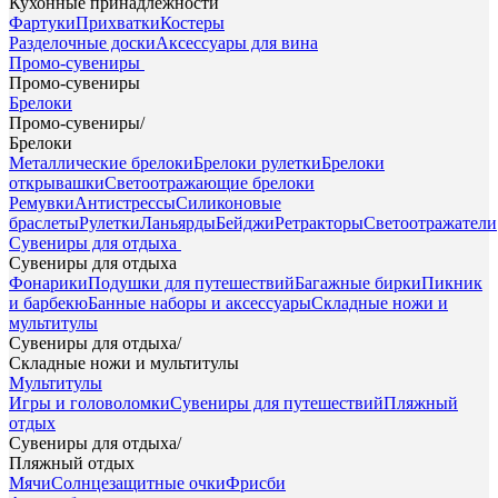
Кухонные принадлежности
Фартуки
Прихватки
Костеры
Разделочные доски
Аксессуары для вина
Промо-сувениры
Промо-сувениры
Брелоки
Промо-сувениры
/
Брелоки
Металлические брелоки
Брелоки рулетки
Брелоки
открывашки
Светоотражающие брелоки
Ремувки
Антистрессы
Силиконовые
браслеты
Рулетки
Ланьярды
Бейджи
Ретракторы
Светоотражатели
Сувениры для отдыха
Сувениры для отдыха
Фонарики
Подушки для путешествий
Багажные бирки
Пикник
и барбекю
Банные наборы и аксессуары
Складные ножи и
мультитулы
Сувениры для отдыха
/
Складные ножи и мультитулы
Мультитулы
Игры и головоломки
Сувениры для путешествий
Пляжный
отдых
Сувениры для отдыха
/
Пляжный отдых
Мячи
Солнцезащитные очки
Фрисби