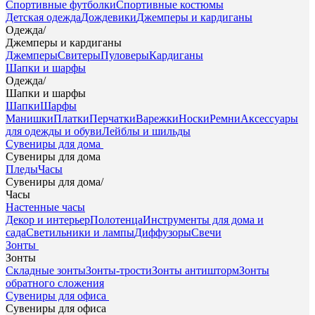
Спортивные футболки
Спортивные костюмы
Детская одежда
Дождевики
Джемперы и кардиганы
Одежда
/
Джемперы и кардиганы
Джемперы
Свитеры
Пуловеры
Кардиганы
Шапки и шарфы
Одежда
/
Шапки и шарфы
Шапки
Шарфы
Манишки
Платки
Перчатки
Варежки
Носки
Ремни
Аксессуары
для одежды и обуви
Лейблы и шильды
Сувениры для дома
Сувениры для дома
Пледы
Часы
Сувениры для дома
/
Часы
Настенные часы
Декор и интерьер
Полотенца
Инструменты для дома и
сада
Светильники и лампы
Диффузоры
Свечи
Зонты
Зонты
Складные зонты
Зонты-трости
Зонты антишторм
Зонты
обратного сложения
Сувениры для офиса
Сувениры для офиса