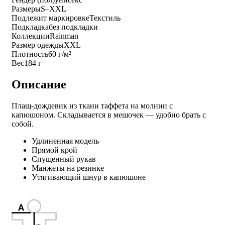
Размеры
S–XXL
Подлежит маркировке
Текстиль
Подкладка
без подкладки
Коллекции
Rainman
Размер одежды
XXL
Плотность
60 г/м²
Вес
184 г
Описание
Плащ-дождевик из ткани таффета на молнии с
капюшоном. Складывается в мешочек — удобно брать с
собой.
Удлиненная модель
Прямой крой
Спущенный рукав
Манжеты на резинке
Утягивающий шнур в капюшоне