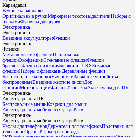
Карандаши
Вечные карандаши
Оригинальные ручки
Маркеры и текстовыделители
Наборы с
ручками
Футляры для ручек
Электроника
Электроника
Внешние аккумуляторы
Флешки
Электроника
/
Флешки
Металлические флешки
Пластиковые
флешки
Экофлешки
Стеклянные флешки
Флешки
браслеты
Флешки визитки
Флешки из ПВХ
Кожаные
флешки
Наборы с флешками
Деревянные флешки
Беспроводные колонки
Наушники
Зарядные устройства
беспроводные
Внешние жесткие диски
Док
станции
Метеостанции
Фитнес-браслеты
Аксессуары для ПК
Электроника
/
Аксессуары для ПК
Беспроводные мыши
Коврики для мыши
Аксессуары для мобильных устройств
Электроника
/
Аксессуары для мобильных устройств
Чехлы для телефонов
Держатели для телефонов
Подставки для
телефонов
Органайзеры для проводов