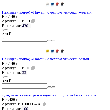
Накидка (пончо) «Hawaii» c чехлом унисекс, желтый
Вес:
140 г
Артикул:
3319316
В наличии:
4301
ЦЕНА:
270
₽
Накидка (пончо) «Hawaii» c чехлом унисекс, белый
Вес:
140 г
Артикул:
3319301
В наличии:
33
ЦЕНА:
320
₽
Дождевик светоотражающий «Sunny reflector» с чехлом
Вес:
480 г
Артикул:
191100XL-2XL
В наличии:
100