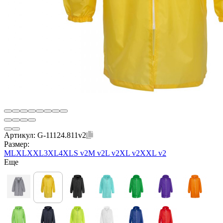
Артикул:
G-11124.811v2
Размер:
M
L
XL
XXL
3XL
4XL
S v2
M v2
L v2
XL v2
XXL v2
Еще