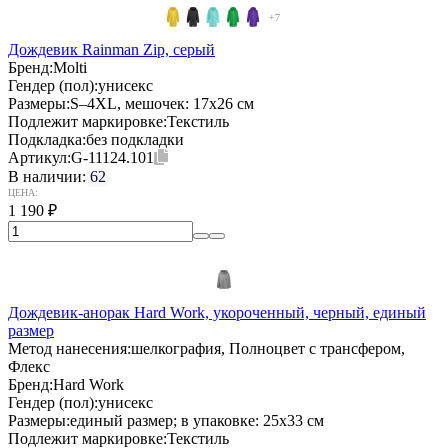
+7
Дождевик Rainman Zip, серый
Бренд:
Molti
Гендер (пол):
унисекс
Размеры:
S–4XL, мешочек: 17х26 см
Подлежит маркировке:
Текстиль
Подкладка:
без подкладки
Артикул:
G-11124.101
В наличии:
62
ЦЕНА:
1 190
₽
Дождевик-анорак Hard Work, укороченный, черный, единый
размер
Метод нанесения:
шелкография, Полноцвет с трансфером,
Флекс
Бренд:
Hard Work
Гендер (пол):
унисекс
Размеры:
единый размер; в упаковке: 25x33 см
Подлежит маркировке:
Текстиль