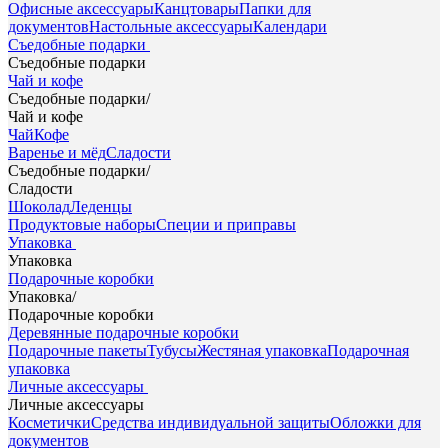
Офисные аксессуары
Канцтовары
Папки для
документов
Настольные аксессуары
Календари
Съедобные подарки
Съедобные подарки
Чай и кофе
Съедобные подарки
/
Чай и кофе
Чай
Кофе
Варенье и мёд
Сладости
Съедобные подарки
/
Сладости
Шоколад
Леденцы
Продуктовые наборы
Специи и приправы
Упаковка
Упаковка
Подарочные коробки
Упаковка
/
Подарочные коробки
Деревянные подарочные коробки
Подарочные пакеты
Тубусы
Жестяная упаковка
Подарочная
упаковка
Личные аксессуары
Личные аксессуары
Косметички
Средства индивидуальной защиты
Обложки для
документов