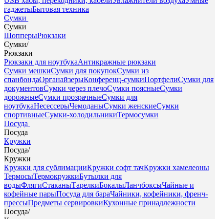
USB хабы, переходники, кабели
Увлажнители воздуха
Умные
гаджеты
Бытовая техника
Сумки
Сумки
Шопперы
Рюкзаки
Сумки
/
Рюкзаки
Рюкзаки для ноутбука
Антикражные рюкзаки
Сумки мешки
Сумки для покупок
Сумки из
спанбонда
Органайзеры
Конференц-сумки
Портфели
Сумки для
документов
Сумки через плечо
Сумки поясные
Сумки
дорожные
Сумки прозрачные
Сумки для
ноутбука
Несессеры
Чемоданы
Сумки женские
Сумки
спортивные
Сумки-холодильники
Термосумки
Посуда
Посуда
Кружки
Посуда
/
Кружки
Кружки для сублимации
Кружки софт тач
Кружки хамелеоны
Термосы
Термокружки
Бутылки для
воды
Фляги
Стаканы
Тарелки
Бокалы
Ланчбоксы
Чайные и
кофейные пары
Посуда для бара
Чайники, кофейники, френч-
прессы
Предметы сервировки
Кухонные принадлежности
Посуда
/