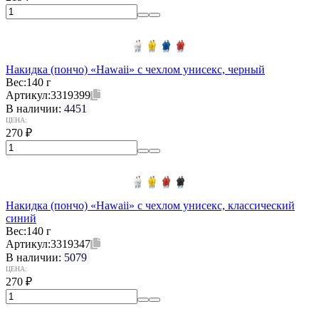
Накидка (пончо) «Hawaii» c чехлом унисекс, черный
Вес:
140 г
Артикул:
3319399
В наличии:
4451
ЦЕНА:
270
₽
Накидка (пончо) «Hawaii» c чехлом унисекс, классический
синий
Вес:
140 г
Артикул:
3319347
В наличии:
5079
ЦЕНА:
270
₽