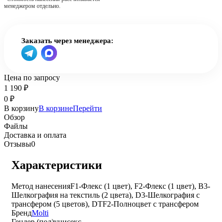
менеджером отдельно.
Заказать через менеджера:
Цена по запросу
1 190
₽
0
₽
В корзину
В корзине
Перейти
Обзор
Файлы
Доставка и оплата
Отзывы
0
Характеристики
Метод нанесения
F1-Флекс (1 цвет), F2-Флекс (1 цвет), B3-
Шелкография на текстиль (2 цвета), D3-Шелкография с
трансфером (5 цветов), DTF2-Полноцвет с трансфером
Бренд
Molti
Гендер (пол)
унисекс