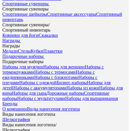
Спортивные сувениры
Спортивные сувениры
Спортивные шейкеры
Спортивные аксессуары
Спортивный
инвентарь
Спортивные сувениры
/
Спортивный инвентарь
Коврики для йоги
Скакалки
Награды
Награды
Медали
Стелы
Кубки
Плакетки
Подарочные наборы
Подарочные наборы
Наборы для мужчин
Наборы для женщин
Наборы с
термокружками
Наборы с термосами
Наборы с
ежедневниками
Наборы с блокнотами
Наборы с
пледами
Наборы с одеждой
Бизнес-наборы
Наборы для
детей
Наборы с аккумуляторами
Наборы из кожи
Наборы для
вина
Наборы для сыра
Дорожные наборы
Спортивные
наборы
Наборы с мультитулами
Наборы для выращивания
Бренды
О компании
Виды нанесения логотипа
Виды нанесения логотипа
Шелкография
Виды нанесения логотипа
/
Шелкография