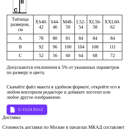
Таблица
XS
40-
S
44-
M
48-
L
52-
XL
56-
XXL
60-
размеров,
42
46
50
54
58
62
см
A
78
80
81
84
84
84
B
92
96
100
104
108
111
C
52
56
60
64
68
72
Допускаются отклонения в 5% от указанных параметров
по размеру и цвету.
Скачайте файл макета в удобном формате, откройте его в
любом векторном редакторе и добавьте логотип или
любое другое изображение.
G-11124.811v2
Доставка
Стоимость доставки по Москве в пределах МКАД составляет