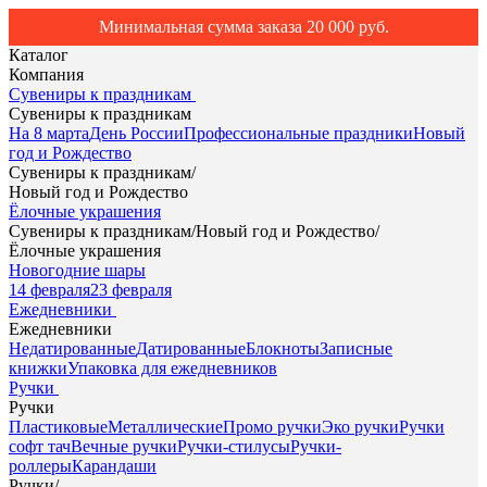
Минимальная сумма заказа 20 000 руб.
Каталог
Компания
Сувениры к праздникам
Сувениры к праздникам
На 8 марта
День России
Профессиональные праздники
Новый
год и Рождество
Сувениры к праздникам
/
Новый год и Рождество
Ёлочные украшения
Сувениры к праздникам
/
Новый год и Рождество
/
Ёлочные украшения
Новогодние шары
14 февраля
23 февраля
Ежедневники
Ежедневники
Недатированные
Датированные
Блокноты
Записные
книжки
Упаковка для ежедневников
Ручки
Ручки
Пластиковые
Металлические
Промо ручки
Эко ручки
Ручки
софт тач
Вечные ручки
Ручки-стилусы
Ручки-
роллеры
Карандаши
Ручки
/