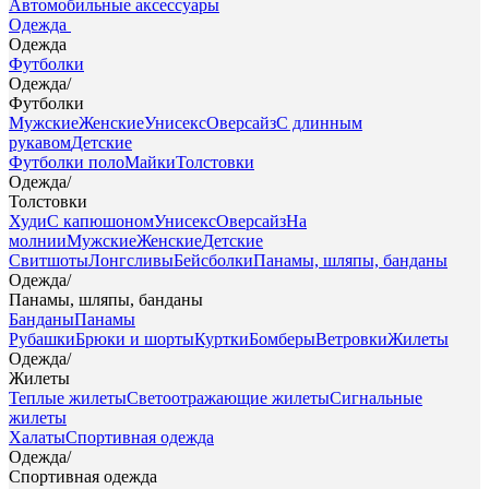
Автомобильные аксессуары
Одежда
Одежда
Футболки
Одежда
/
Футболки
Мужские
Женские
Унисекс
Оверсайз
С длинным
рукавом
Детские
Футболки поло
Майки
Толстовки
Одежда
/
Толстовки
Худи
С капюшоном
Унисекс
Оверсайз
На
молнии
Мужские
Женские
Детские
Свитшоты
Лонгсливы
Бейсболки
Панамы, шляпы, банданы
Одежда
/
Панамы, шляпы, банданы
Банданы
Панамы
Рубашки
Брюки и шорты
Куртки
Бомберы
Ветровки
Жилеты
Одежда
/
Жилеты
Теплые жилеты
Светоотражающие жилеты
Сигнальные
жилеты
Халаты
Спортивная одежда
Одежда
/
Спортивная одежда