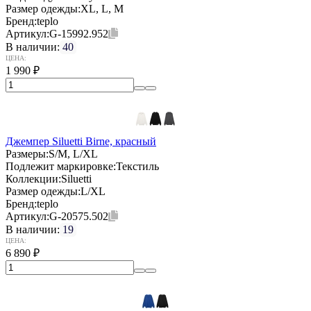
Размер одежды:
XL, L, M
Бренд:
teplo
Артикул:
G-15992.952
В наличии:
40
ЦЕНА:
1 990
₽
Джемпер Siluetti Birne, красный
Размеры:
S/M, L/XL
Подлежит маркировке:
Текстиль
Коллекции:
Siluetti
Размер одежды:
L/XL
Бренд:
teplo
Артикул:
G-20575.502
В наличии:
19
ЦЕНА:
6 890
₽