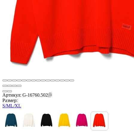
Артикул:
G-16760.502
Размер:
S/M
L/XL