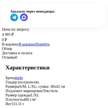
Заказать через менеджера:
Цена по запросу
4 085
₽
0
₽
В корзину
В корзине
Перейти
Обзор
Доставка и оплата
Отзывы
0
Характеристики
Бренд
teplo
Гендер (пол)
унисекс
Размеры
S/M, L/XL; сумка: 38х42 см
Подлежит маркировке
Текстиль
Размер одежды
L/XL
Плотность
400 г/м²
Вес
511.11 г