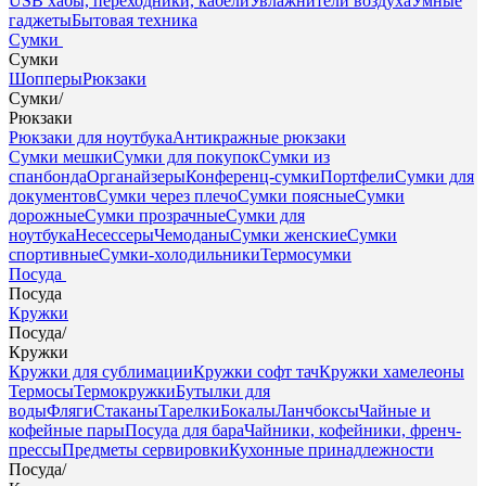
USB хабы, переходники, кабели
Увлажнители воздуха
Умные
гаджеты
Бытовая техника
Сумки
Сумки
Шопперы
Рюкзаки
Сумки
/
Рюкзаки
Рюкзаки для ноутбука
Антикражные рюкзаки
Сумки мешки
Сумки для покупок
Сумки из
спанбонда
Органайзеры
Конференц-сумки
Портфели
Сумки для
документов
Сумки через плечо
Сумки поясные
Сумки
дорожные
Сумки прозрачные
Сумки для
ноутбука
Несессеры
Чемоданы
Сумки женские
Сумки
спортивные
Сумки-холодильники
Термосумки
Посуда
Посуда
Кружки
Посуда
/
Кружки
Кружки для сублимации
Кружки софт тач
Кружки хамелеоны
Термосы
Термокружки
Бутылки для
воды
Фляги
Стаканы
Тарелки
Бокалы
Ланчбоксы
Чайные и
кофейные пары
Посуда для бара
Чайники, кофейники, френч-
прессы
Предметы сервировки
Кухонные принадлежности
Посуда
/