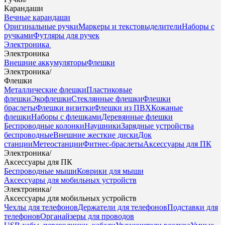
Карандаши
Вечные карандаши
Оригинальные ручки
Маркеры и текстовыделители
Наборы с
ручками
Футляры для ручек
Электроника
Электроника
Внешние аккумуляторы
Флешки
Электроника
/
Флешки
Металлические флешки
Пластиковые
флешки
Экофлешки
Стеклянные флешки
Флешки
браслеты
Флешки визитки
Флешки из ПВХ
Кожаные
флешки
Наборы с флешками
Деревянные флешки
Беспроводные колонки
Наушники
Зарядные устройства
беспроводные
Внешние жесткие диски
Док
станции
Метеостанции
Фитнес-браслеты
Аксессуары для ПК
Электроника
/
Аксессуары для ПК
Беспроводные мыши
Коврики для мыши
Аксессуары для мобильных устройств
Электроника
/
Аксессуары для мобильных устройств
Чехлы для телефонов
Держатели для телефонов
Подставки для
телефонов
Органайзеры для проводов