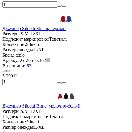
Джемпер Siluetti Stillan, черный
Размеры:
S/M, L/XL
Подлежит маркировке:
Текстиль
Коллекции:
Siluetti
Размер одежды:
L/XL
Бренд:
teplo
Артикул:
G-20576.302
В наличии:
62
ЦЕНА:
5 990
₽
Джемпер Siluetti Birne, молочно-белый
Размеры:
S/M, L/XL
Подлежит маркировке:
Текстиль
Коллекции:
Siluetti
Размер одежды:
L/XL