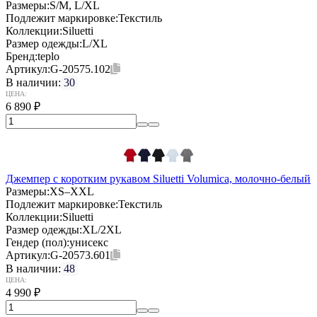
Размеры:
S/M, L/XL
Подлежит маркировке:
Текстиль
Коллекции:
Siluetti
Размер одежды:
L/XL
Бренд:
teplo
Артикул:
G-20575.102
В наличии:
30
ЦЕНА:
6 890
₽
Джемпер с коротким рукавом Siluetti Volumica, молочно-белый
Размеры:
XS–XXL
Подлежит маркировке:
Текстиль
Коллекции:
Siluetti
Размер одежды:
XL/2XL
Гендер (пол):
унисекс
Артикул:
G-20573.601
В наличии:
48
ЦЕНА:
4 990
₽