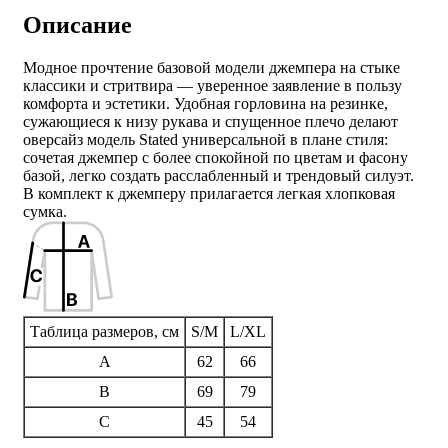
Описание
Модное прочтение базовой модели джемпера на стыке
классики и стритвира — уверенное заявление в пользу
комфорта и эстетики. Удобная горловина на резинке,
сужающиеся к низу рукава и спущенное плечо делают
оверсайз модель Stated универсальной в плане стиля:
сочетая джемпер с более спокойной по цветам и фасону
базой, легко создать расслабленный и трендовый силуэт.
В комплект к джемперу прилагается легкая хлопковая
сумка.
Таблица размеров, см
S/M
L/XL
A
62
66
B
69
79
C
45
54