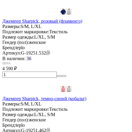
Джемпер Sharpick, розовый (фламинго)
Размеры:
S/M, L/XL
Подлежит маркировке:
Текстиль
Размер одежды:
L/XL, S/M
Гендер (пол):
женские
Бренд:
teplo
Артикул:
G-19251.532
В наличии:
36
ЦЕНА:
4 590
₽
Джемпер Sharpick, темно-синий (кобальт)
Размеры:
S/M, L/XL
Подлежит маркировке:
Текстиль
Размер одежды:
L/XL, S/M
Гендер (пол):
женские
Бренд:
teplo
Артикул:
G-19251.462