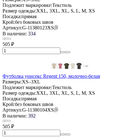
Подлежит маркировке:
Текстиль
Размер одежды:
XXL, 3XL, XL, S, L, M, XS
Посадка:
прямая
Крой:
без боковых швов
Артикул:
G-11380123XS
В наличии:
334
ЦЕНА:
505
₽
+40
Футболка унисекс Regent 150, молочно-белая
Размеры:
XS–3XL
Подлежит маркировке:
Текстиль
Размер одежды:
XXL, 3XL, XL, S, L, M, XS
Посадка:
прямая
Крой:
без боковых швов
Артикул:
G-11380104XS
В наличии:
392
ЦЕНА:
505
₽