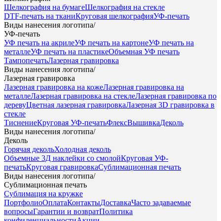
Шелкография на бумаге
Шелкография на стекле
DTF-печать на ткани
Круговая шелкография
УФ-печать
Виды нанесения логотипа
/
УФ-печать
УФ печать на акриле
УФ печать на картоне
УФ печать на
металле
УФ печать на пластике
Объемная УФ печать
Тампопечать
Лазерная гравировка
Виды нанесения логотипа
/
Лазерная гравировка
Лазерная гравировка на коже
Лазерная гравировка на
металле
Лазерная гравировка на стекле
Лазерная гравировка по
дереву
Цветная лазерная гравировка
Лазерная 3D гравировка в
стекле
Тиснение
Круговая УФ-печать
Флекс
Вышивка
Деколь
Виды нанесения логотипа
/
Деколь
Горячая деколь
Холодная деколь
Объемные 3Д наклейки со смолой
Круговая УФ-
печать
Круговая гравировка
Сублимационная печать
Виды нанесения логотипа
/
Сублимационная печать
Сублимация на кружке
Портфолио
Оплата
Контакты
Доставка
Часто задаваемые
вопросы
Гарантии и возврат
Политика
конфиденциальности
Акции