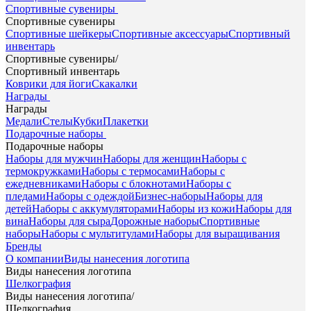
Спортивные сувениры
Спортивные сувениры
Спортивные шейкеры
Спортивные аксессуары
Спортивный
инвентарь
Спортивные сувениры
/
Спортивный инвентарь
Коврики для йоги
Скакалки
Награды
Награды
Медали
Стелы
Кубки
Плакетки
Подарочные наборы
Подарочные наборы
Наборы для мужчин
Наборы для женщин
Наборы с
термокружками
Наборы с термосами
Наборы с
ежедневниками
Наборы с блокнотами
Наборы с
пледами
Наборы с одеждой
Бизнес-наборы
Наборы для
детей
Наборы с аккумуляторами
Наборы из кожи
Наборы для
вина
Наборы для сыра
Дорожные наборы
Спортивные
наборы
Наборы с мультитулами
Наборы для выращивания
Бренды
О компании
Виды нанесения логотипа
Виды нанесения логотипа
Шелкография
Виды нанесения логотипа
/
Шелкография