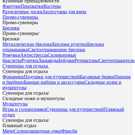
Кухонные принадлежности
Фартуки
Прихватки
Костеры
Разделочные доски
Аксессуары для вина
Промо-сувениры
Промо-сувениры
Брелоки
Промо-сувениры
/
Брелоки
Металлические брелоки
Брелоки рулетки
Брелоки
открывашки
Светоотражающие брелоки
Ремувки
Антистрессы
Силиконовые
браслеты
Рулетки
Ланьярды
Бейджи
Ретракторы
Светоотражатели
Сувениры для отдыха
Сувениры для отдыха
Фонарики
Подушки для путешествий
Багажные бирки
Пикник
и барбекю
Банные наборы и аксессуары
Складные ножи и
мультитулы
Сувениры для отдыха
/
Складные ножи и мультитулы
Мультитулы
Игры и головоломки
Сувениры для путешествий
Пляжный
отдых
Сувениры для отдыха
/
Пляжный отдых
Мячи
Солнцезащитные очки
Фрисби