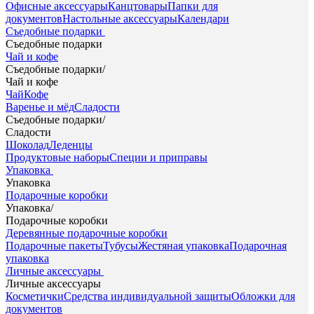
Офисные аксессуары
Канцтовары
Папки для
документов
Настольные аксессуары
Календари
Съедобные подарки
Съедобные подарки
Чай и кофе
Съедобные подарки
/
Чай и кофе
Чай
Кофе
Варенье и мёд
Сладости
Съедобные подарки
/
Сладости
Шоколад
Леденцы
Продуктовые наборы
Специи и приправы
Упаковка
Упаковка
Подарочные коробки
Упаковка
/
Подарочные коробки
Деревянные подарочные коробки
Подарочные пакеты
Тубусы
Жестяная упаковка
Подарочная
упаковка
Личные аксессуары
Личные аксессуары
Косметички
Средства индивидуальной защиты
Обложки для
документов