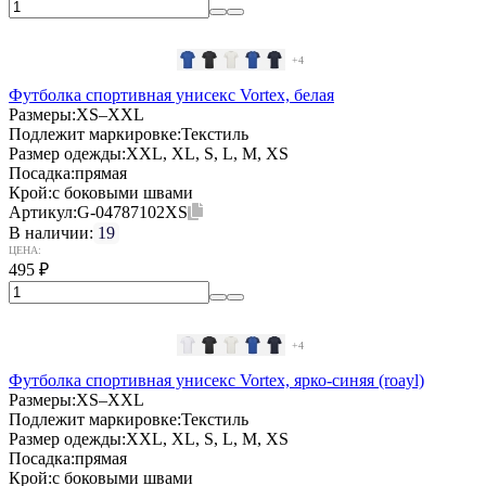
+4
Футболка спортивная унисекс Vortex, белая
Размеры:
XS–XXL
Подлежит маркировке:
Текстиль
Размер одежды:
XXL, XL, S, L, M, XS
Посадка:
прямая
Крой:
с боковыми швами
Артикул:
G-04787102XS
В наличии:
19
ЦЕНА:
495
₽
+4
Футболка спортивная унисекс Vortex, ярко-синяя (roayl)
Размеры:
XS–XXL
Подлежит маркировке:
Текстиль
Размер одежды:
XXL, XL, S, L, M, XS
Посадка:
прямая
Крой:
с боковыми швами