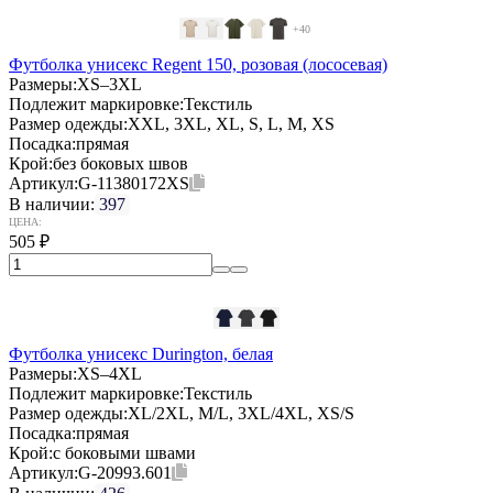
+40
Футболка унисекс Regent 150, розовая (лососевая)
Размеры:
XS–3XL
Подлежит маркировке:
Текстиль
Размер одежды:
XXL, 3XL, XL, S, L, M, XS
Посадка:
прямая
Крой:
без боковых швов
Артикул:
G-11380172XS
В наличии:
397
ЦЕНА:
505
₽
Футболка унисекс Durington, белая
Размеры:
XS–4XL
Подлежит маркировке:
Текстиль
Размер одежды:
XL/2XL, M/L, 3XL/4XL, XS/S
Посадка:
прямая
Крой:
с боковыми швами
Артикул:
G-20993.601