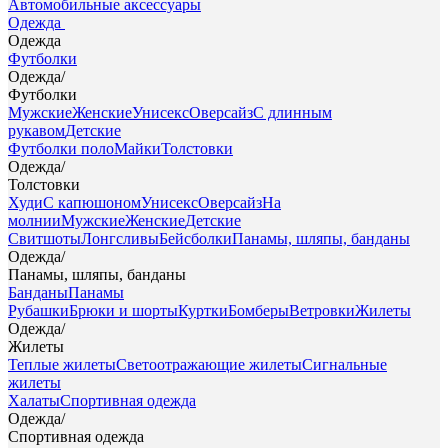
Автомобильные аксессуары
Одежда
Одежда
Футболки
Одежда
/
Футболки
Мужские
Женские
Унисекс
Оверсайз
С длинным
рукавом
Детские
Футболки поло
Майки
Толстовки
Одежда
/
Толстовки
Худи
С капюшоном
Унисекс
Оверсайз
На
молнии
Мужские
Женские
Детские
Свитшоты
Лонгсливы
Бейсболки
Панамы, шляпы, банданы
Одежда
/
Панамы, шляпы, банданы
Банданы
Панамы
Рубашки
Брюки и шорты
Куртки
Бомберы
Ветровки
Жилеты
Одежда
/
Жилеты
Теплые жилеты
Светоотражающие жилеты
Сигнальные
жилеты
Халаты
Спортивная одежда
Одежда
/
Спортивная одежда