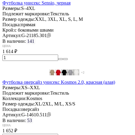
Футболка унисекс Sensio, черная
Размеры:
S–4XL
Подлежит маркировке:
Текстиль
Размер одежды:
XXL, 3XL, XL, S, L, M
Посадка:
прямая
Крой:
с боковыми швами
Артикул:
G-21185.301
В наличии:
141
ЦЕНА:
1 614
₽
+2
Футболка оверсайз унисекс Kosmos 2.0, красная (алая)
Размеры:
XS–XXL
Подлежит маркировке:
Текстиль
Коллекции:
Kosmos
Размер одежды:
XL/2XL, M/L, XS/S
Посадка:
оверсайз
Артикул:
G-14610.511
В наличии:
53
ЦЕНА:
1 652
₽