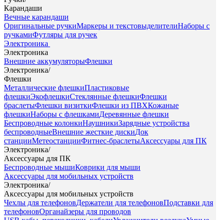
Карандаши
Вечные карандаши
Оригинальные ручки
Маркеры и текстовыделители
Наборы с
ручками
Футляры для ручек
Электроника
Электроника
Внешние аккумуляторы
Флешки
Электроника
/
Флешки
Металлические флешки
Пластиковые
флешки
Экофлешки
Стеклянные флешки
Флешки
браслеты
Флешки визитки
Флешки из ПВХ
Кожаные
флешки
Наборы с флешками
Деревянные флешки
Беспроводные колонки
Наушники
Зарядные устройства
беспроводные
Внешние жесткие диски
Док
станции
Метеостанции
Фитнес-браслеты
Аксессуары для ПК
Электроника
/
Аксессуары для ПК
Беспроводные мыши
Коврики для мыши
Аксессуары для мобильных устройств
Электроника
/
Аксессуары для мобильных устройств
Чехлы для телефонов
Держатели для телефонов
Подставки для
телефонов
Органайзеры для проводов