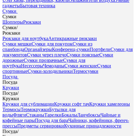
USB хабы, переходники, кабели
Увлажнители воздуха
Умные
гаджеты
Бытовая техника
Сумки
Сумки
Шопперы
Рюкзаки
Сумки
/
Рюкзаки
Рюкзаки для ноутбука
Антикражные рюкзаки
Сумки мешки
Сумки для покупок
Сумки из
спанбонда
Органайзеры
Конференц-сумки
Портфели
Сумки для
документов
Сумки через плечо
Сумки поясные
Сумки
дорожные
Сумки прозрачные
Сумки для
ноутбука
Несессеры
Чемоданы
Сумки женские
Сумки
спортивные
Сумки-холодильники
Термосумки
Посуда
Посуда
Кружки
Посуда
/
Кружки
Кружки для сублимации
Кружки софт тач
Кружки хамелеоны
Термосы
Термокружки
Бутылки для
воды
Фляги
Стаканы
Тарелки
Бокалы
Ланчбоксы
Чайные и
кофейные пары
Посуда для бара
Чайники, кофейники, френч-
прессы
Предметы сервировки
Кухонные принадлежности
Посуда
/