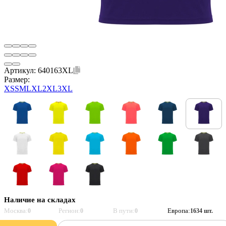
Артикул:
640163XL
Размер:
XS
S
M
L
XL
2XL
3XL
Наличие на складах
Москва:
Регион:
В пути:
Европа:
0
0
0
1634 шт.