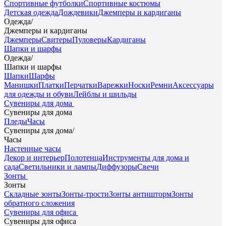
Спортивные футболки
Спортивные костюмы
Детская одежда
Дождевики
Джемперы и кардиганы
Одежда
/
Джемперы и кардиганы
Джемперы
Свитеры
Пуловеры
Кардиганы
Шапки и шарфы
Одежда
/
Шапки и шарфы
Шапки
Шарфы
Манишки
Платки
Перчатки
Варежки
Носки
Ремни
Аксессуары
для одежды и обуви
Лейблы и шильды
Сувениры для дома
Сувениры для дома
Пледы
Часы
Сувениры для дома
/
Часы
Настенные часы
Декор и интерьер
Полотенца
Инструменты для дома и
сада
Светильники и лампы
Диффузоры
Свечи
Зонты
Зонты
Складные зонты
Зонты-трости
Зонты антишторм
Зонты
обратного сложения
Сувениры для офиса
Сувениры для офиса