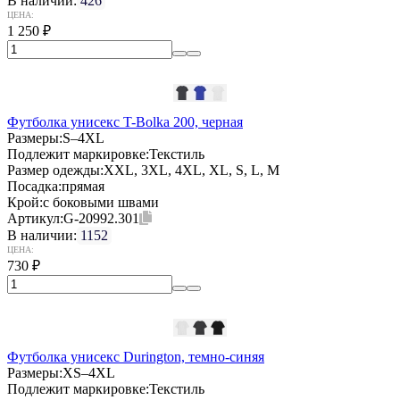
В наличии:
426
ЦЕНА:
1 250
₽
Футболка унисекс T-Bolka 200, черная
Размеры:
S–4XL
Подлежит маркировке:
Текстиль
Размер одежды:
XXL, 3XL, 4XL, XL, S, L, M
Посадка:
прямая
Крой:
с боковыми швами
Артикул:
G-20992.301
В наличии:
1152
ЦЕНА:
730
₽
Футболка унисекс Durington, темно-синяя
Размеры:
XS–4XL
Подлежит маркировке:
Текстиль