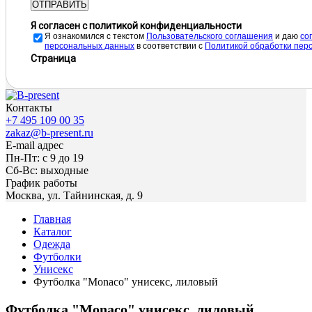
ОТПРАВИТЬ
Я согласен с политикой конфиденциальности
Я ознакомился с текстом
Пользовательского соглашения
и даю
cо
персональных данных
в соответствии с
Политикой обработки пер
Страница
Контакты
+7 495 109 00 35
zakaz@b-present.ru
E-mail адрес
Пн-Пт: с 9 до 19
Сб-Вс: выходные
График работы
Москва, ул. Тайнинская, д. 9
Главная
Каталог
Одежда
Футболки
Унисекс
Футболка "Monaco" унисекс, лиловый
Футболка "Monaco" унисекс, лиловый