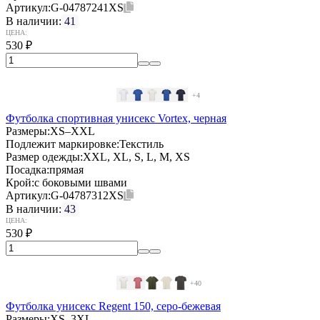
Артикул:
G-04787241XS
В наличии:
41
ЦЕНА:
530
₽
+4
Футболка спортивная унисекс Vortex, черная
Размеры:
XS–XXL
Подлежит маркировке:
Текстиль
Размер одежды:
XXL, XL, S, L, M, XS
Посадка:
прямая
Крой:
с боковыми швами
Артикул:
G-04787312XS
В наличии:
43
ЦЕНА:
530
₽
+40
Футболка унисекс Regent 150, серо-бежевая
Размеры:
XS–3XL