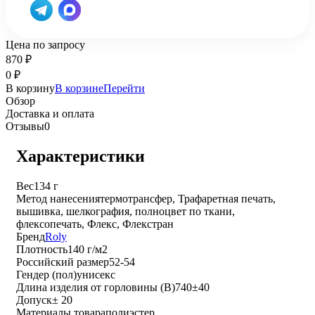
Цена по запросу
870
₽
0
₽
В корзину
В корзине
Перейти
Обзор
Доставка и оплата
Отзывы
0
Характеристики
Вес
134 г
Метод нанесения
термотрансфер, Трафаретная печать,
вышивка, шелкография, полноцвет по ткани,
флексопечать, Флекс, Флекстран
Бренд
Roly
Плотность
140 г/м2
Российский размер
52-54
Гендер (пол)
унисекс
Длина изделия от горловины (B)
740±40
Допуск
± 20
Материалы товара
полиэстер