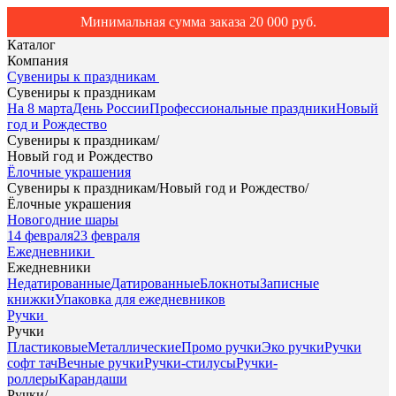
Минимальная сумма заказа 20 000 руб.
Каталог
Компания
Сувениры к праздникам
Сувениры к праздникам
На 8 марта
День России
Профессиональные праздники
Новый
год и Рождество
Сувениры к праздникам
/
Новый год и Рождество
Ёлочные украшения
Сувениры к праздникам
/
Новый год и Рождество
/
Ёлочные украшения
Новогодние шары
14 февраля
23 февраля
Ежедневники
Ежедневники
Недатированные
Датированные
Блокноты
Записные
книжки
Упаковка для ежедневников
Ручки
Ручки
Пластиковые
Металлические
Промо ручки
Эко ручки
Ручки
софт тач
Вечные ручки
Ручки-стилусы
Ручки-
роллеры
Карандаши
Ручки
/