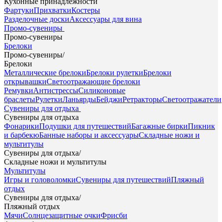
Кухонные принадлежности
Фартуки
Прихватки
Костеры
Разделочные доски
Аксессуары для вина
Промо-сувениры
Промо-сувениры
Брелоки
Промо-сувениры
/
Брелоки
Металлические брелоки
Брелоки рулетки
Брелоки
открывашки
Светоотражающие брелоки
Ремувки
Антистрессы
Силиконовые
браслеты
Рулетки
Ланьярды
Бейджи
Ретракторы
Светоотражатели
Сувениры для отдыха
Сувениры для отдыха
Фонарики
Подушки для путешествий
Багажные бирки
Пикник
и барбекю
Банные наборы и аксессуары
Складные ножи и
мультитулы
Сувениры для отдыха
/
Складные ножи и мультитулы
Мультитулы
Игры и головоломки
Сувениры для путешествий
Пляжный
отдых
Сувениры для отдыха
/
Пляжный отдых
Мячи
Солнцезащитные очки
Фрисби