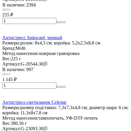
В наличии:
2394
ЦЕНА:
255
₽
Антистресс Spinward, черный
Размеры:
ролик: 8x4,3 см; коробка: 5,2x2,5x8,8 см
Бренд:
Molti
Метод нанесения:
лазерная гравировка
Вес:
225 г
Артикул:
G-20544.30
В наличии:
997
ЦЕНА:
1 145
₽
Антистресс-светильник Celestar
Размеры:
размер подставки: 7,3x7,3x4,8 см; диаметр шара: 6 см;
коробка: 11,3х8x7,8 см
Метод нанесения:
тампопечать, УФ-DTF-печать
Вес:
380.56 г
Артикул:
G-23093.30