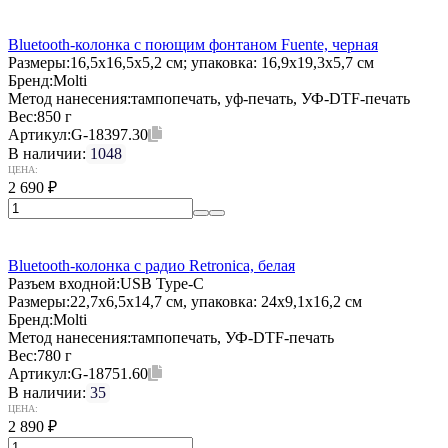
Bluetooth-колонка с поющим фонтаном Fuente, черная
Размеры:
16,5x16,5x5,2 см; упаковка: 16,9x19,3x5,7 см
Бренд:
Molti
Метод нанесения:
тампопечать, уф-печать, УФ-DTF-печать
Вес:
850 г
Артикул:
G-18397.30
В наличии:
1048
ЦЕНА:
2 690
₽
Bluetooth-колонка с радио Retronica, белая
Разъем входной:
USB Type-C
Размеры:
22,7x6,5x14,7 см, упаковка: 24x9,1x16,2 см
Бренд:
Molti
Метод нанесения:
тампопечать, УФ-DTF-печать
Вес:
780 г
Артикул:
G-18751.60
В наличии:
35
ЦЕНА:
2 890
₽