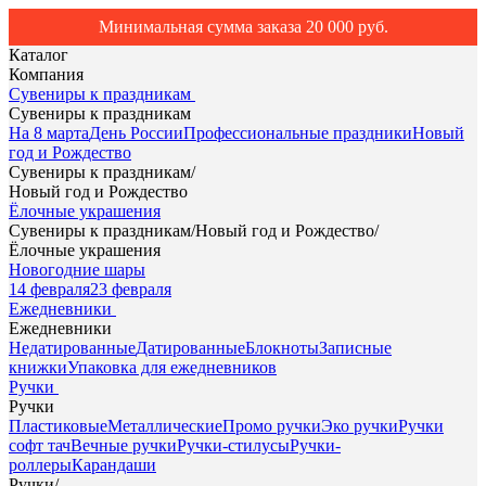
Минимальная сумма заказа 20 000 руб.
Каталог
Компания
Сувениры к праздникам
Сувениры к праздникам
На 8 марта
День России
Профессиональные праздники
Новый
год и Рождество
Сувениры к праздникам
/
Новый год и Рождество
Ёлочные украшения
Сувениры к праздникам
/
Новый год и Рождество
/
Ёлочные украшения
Новогодние шары
14 февраля
23 февраля
Ежедневники
Ежедневники
Недатированные
Датированные
Блокноты
Записные
книжки
Упаковка для ежедневников
Ручки
Ручки
Пластиковые
Металлические
Промо ручки
Эко ручки
Ручки
софт тач
Вечные ручки
Ручки-стилусы
Ручки-
роллеры
Карандаши
Ручки
/