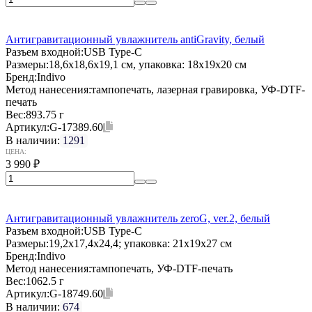
Антигравитационный увлажнитель antiGravity, белый
Разъем входной:
USB Type-C
Размеры:
18,6x18,6x19,1 см, упаковка: 18x19x20 см
Бренд:
Indivo
Метод нанесения:
тампопечать, лазерная гравировка, УФ-DTF-
печать
Вес:
893.75 г
Артикул:
G-17389.60
В наличии:
1291
ЦЕНА:
3 990
₽
Антигравитационный увлажнитель zeroG, ver.2, белый
Разъем входной:
USB Type-C
Размеры:
19,2x17,4x24,4; упаковка: 21x19x27 см
Бренд:
Indivo
Метод нанесения:
тампопечать, УФ-DTF-печать
Вес:
1062.5 г
Артикул:
G-18749.60
В наличии:
674