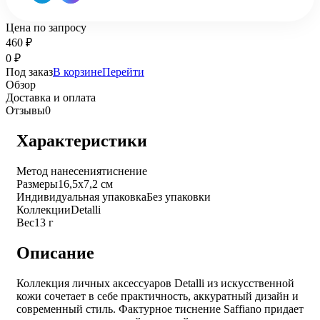
Цена по запросу
460
₽
0
₽
Под заказ
В корзине
Перейти
Обзор
Доставка и оплата
Отзывы
0
Характеристики
Метод нанесения
тиснение
Размеры
16,5х7,2 см
Индивидуальная упаковка
Без упаковки
Коллекции
Detalli
Вес
13 г
Описание
Коллекция личных аксессуаров Detalli из искусственной
кожи сочетает в себе практичность, аккуратный дизайн и
современный стиль. Фактурное тиснение Saffiano придает