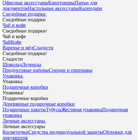
Офисные аксессуары
Канцтовары
Папки для
документов
Настольные аксессуары
Календари
Съедобные подарки
Съедобные подарки
Чай и кофе
Съедобные подарки
/
Чай и кофе
Чай
Кофе
Варенье и мёд
Сладости
Съедобные подарки
/
Сладости
Шоколад
Леденцы
Продуктовые наборы
Специи и приправы
Упаковка
Упаковка
Подарочные коробки
Упаковка
/
Подарочные коробки
Деревянные подарочные коробки
Подарочные пакеты
Тубусы
Жестяная упаковка
Подарочная
упаковка
Личные аксессуары
Личные аксессуары
Косметички
Средства индивидуальной защиты
Обложки для
документов