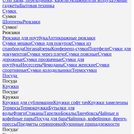
USB хабы, переходники, кабели
Увлажнители воздуха
Умные
гаджеты
Бытовая техника
Сумки
Сумки
Шопперы
Рюкзаки
Сумки
/
Рюкзаки
Рюкзаки для ноутбука
Антикражные рюкзаки
Сумки мешки
Сумки для покупок
Сумки из
спанбонда
Органайзеры
Конференц-сумки
Портфели
Сумки для
документов
Сумки через плечо
Сумки поясные
Сумки
дорожные
Сумки прозрачные
Сумки для
ноутбука
Несессеры
Чемоданы
Сумки женские
Сумки
спортивные
Сумки-холодильники
Термосумки
Посуда
Посуда
Кружки
Посуда
/
Кружки
Кружки для сублимации
Кружки софт тач
Кружки хамелеоны
Термосы
Термокружки
Бутылки для
воды
Фляги
Стаканы
Тарелки
Бокалы
Ланчбоксы
Чайные и
кофейные пары
Посуда для бара
Чайники, кофейники, френч-
прессы
Предметы сервировки
Кухонные принадлежности
Посуда
/