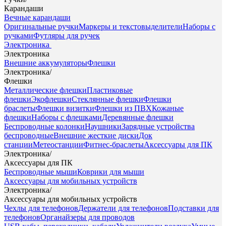
Карандаши
Вечные карандаши
Оригинальные ручки
Маркеры и текстовыделители
Наборы с
ручками
Футляры для ручек
Электроника
Электроника
Внешние аккумуляторы
Флешки
Электроника
/
Флешки
Металлические флешки
Пластиковые
флешки
Экофлешки
Стеклянные флешки
Флешки
браслеты
Флешки визитки
Флешки из ПВХ
Кожаные
флешки
Наборы с флешками
Деревянные флешки
Беспроводные колонки
Наушники
Зарядные устройства
беспроводные
Внешние жесткие диски
Док
станции
Метеостанции
Фитнес-браслеты
Аксессуары для ПК
Электроника
/
Аксессуары для ПК
Беспроводные мыши
Коврики для мыши
Аксессуары для мобильных устройств
Электроника
/
Аксессуары для мобильных устройств
Чехлы для телефонов
Держатели для телефонов
Подставки для
телефонов
Органайзеры для проводов