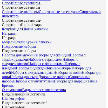
Спортивные сувениры
Спортивные сувениры
Спортивные шейкеры
Спортивные аксессуары
Спортивный
инвентарь
Спортивные сувениры
/
Спортивный инвентарь
Коврики для йоги
Скакалки
Награды
Награды
Медали
Стелы
Кубки
Плакетки
Подарочные наборы
Подарочные наборы
Наборы для мужчин
Наборы для женщин
Наборы с
термокружками
Наборы с термосами
Наборы с
ежедневниками
Наборы с блокнотами
Наборы с
пледами
Наборы с одеждой
Бизнес-наборы
Наборы для
детей
Наборы с аккумуляторами
Наборы из кожи
Наборы для
вина
Наборы для сыра
Дорожные наборы
Спортивные
наборы
Наборы с мультитулами
Наборы для выращивания
Бренды
О компании
Виды нанесения логотипа
Виды нанесения логотипа
Шелкография
Виды нанесения логотипа
/
Шелкография