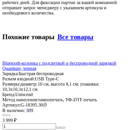
рабочих дней. Для фиксации партии за вашей компанией
отправьте запрос менеджеру с указанием артикула и
необходимого количества.
Похожие товары
Все товары
Bluetooth-колонка с подсветкой и беспроводной зарядкой
Quantium, черная
Зарядка:
Быстрая беспроводная
Разъем входной:
USB Type-C
Размеры:
диаметр 10 см, высота 8,1 см; упаковка:
10,3x10,3x12,1 см
Бренд:
Uniscend
Метод нанесения:
тампопечать, УФ-DTF-печать
Артикул:
G-18395.30
В наличии:
309
ЦЕНА:
3 999
₽