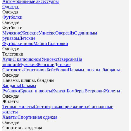
Автомобильные аксессуары
Одежда
Одежда
Футболки
Одежда
/
Футболки
Мужские
Женские
Унисекс
Оверсайз
С длинным
рукавом
Детские
Футболки поло
Майки
Толстовки
Одежда
/
Толстовки
Худи
С капюшоном
Унисекс
Оверсайз
На
молнии
Мужские
Женские
Детские
Свитшоты
Лонгсливы
Бейсболки
Панамы, шляпы, банданы
Одежда
/
Панамы, шляпы, банданы
Банданы
Панамы
Рубашки
Брюки и шорты
Куртки
Бомберы
Ветровки
Жилеты
Одежда
/
Жилеты
Теплые жилеты
Светоотражающие жилеты
Сигнальные
жилеты
Халаты
Спортивная одежда
Одежда
/
Спортивная одежда