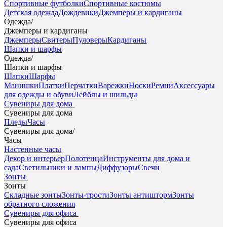
Спортивные футболки
Спортивные костюмы
Детская одежда
Дождевики
Джемперы и кардиганы
Одежда
/
Джемперы и кардиганы
Джемперы
Свитеры
Пуловеры
Кардиганы
Шапки и шарфы
Одежда
/
Шапки и шарфы
Шапки
Шарфы
Манишки
Платки
Перчатки
Варежки
Носки
Ремни
Аксессуары
для одежды и обуви
Лейблы и шильды
Сувениры для дома
Сувениры для дома
Пледы
Часы
Сувениры для дома
/
Часы
Настенные часы
Декор и интерьер
Полотенца
Инструменты для дома и
сада
Светильники и лампы
Диффузоры
Свечи
Зонты
Зонты
Складные зонты
Зонты-трости
Зонты антишторм
Зонты
обратного сложения
Сувениры для офиса
Сувениры для офиса