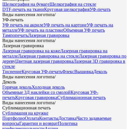
Шелкография на бумаге
Шелкография на стекле
DTF-печать на ткани
Круговая шелкография
УФ-печать
Виды нанесения логотипа
/
УФ-печать
УФ печать на акриле
УФ печать на картоне
УФ печать на
металле
УФ печать на пластике
Объемная УФ печать
Тампопечать
Лазерная гравировка
Виды нанесения логотипа
/
Лазерная гравировка
Лазерная гравировка на коже
Лазерная гравировка на
металле
Лазерная гравировка на стекле
Лазерная гравировка по
дереву
Цветная лазерная гравировка
Лазерная 3D гравировка в
стекле
Тиснение
Круговая УФ-печать
Флекс
Вышивка
Деколь
Виды нанесения логотипа
/
Деколь
Горячая деколь
Холодная деколь
Объемные 3Д наклейки со смолой
Круговая УФ-
печать
Круговая гравировка
Сублимационная печать
Виды нанесения логотипа
/
Сублимационная печать
Сублимация на кружке
Портфолио
Оплата
Контакты
Доставка
Часто задаваемые
вопросы
Гарантии и возврат
Политика
конфиденциальности
Акции