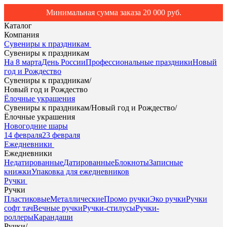
Минимальная сумма заказа 20 000 руб.
Каталог
Компания
Сувениры к праздникам
Сувениры к праздникам
На 8 марта
День России
Профессиональные праздники
Новый
год и Рождество
Сувениры к праздникам
/
Новый год и Рождество
Ёлочные украшения
Сувениры к праздникам
/
Новый год и Рождество
/
Ёлочные украшения
Новогодние шары
14 февраля
23 февраля
Ежедневники
Ежедневники
Недатированные
Датированные
Блокноты
Записные
книжки
Упаковка для ежедневников
Ручки
Ручки
Пластиковые
Металлические
Промо ручки
Эко ручки
Ручки
софт тач
Вечные ручки
Ручки-стилусы
Ручки-
роллеры
Карандаши
Ручки
/