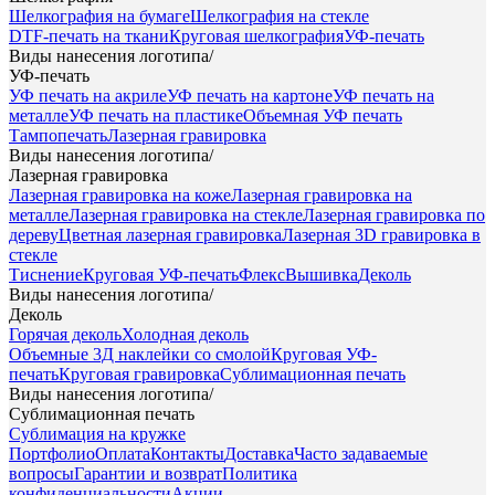
Шелкография на бумаге
Шелкография на стекле
DTF-печать на ткани
Круговая шелкография
УФ-печать
Виды нанесения логотипа
/
УФ-печать
УФ печать на акриле
УФ печать на картоне
УФ печать на
металле
УФ печать на пластике
Объемная УФ печать
Тампопечать
Лазерная гравировка
Виды нанесения логотипа
/
Лазерная гравировка
Лазерная гравировка на коже
Лазерная гравировка на
металле
Лазерная гравировка на стекле
Лазерная гравировка по
дереву
Цветная лазерная гравировка
Лазерная 3D гравировка в
стекле
Тиснение
Круговая УФ-печать
Флекс
Вышивка
Деколь
Виды нанесения логотипа
/
Деколь
Горячая деколь
Холодная деколь
Объемные 3Д наклейки со смолой
Круговая УФ-
печать
Круговая гравировка
Сублимационная печать
Виды нанесения логотипа
/
Сублимационная печать
Сублимация на кружке
Портфолио
Оплата
Контакты
Доставка
Часто задаваемые
вопросы
Гарантии и возврат
Политика
конфиденциальности
Акции