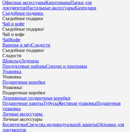
Офисные аксессуары
Канцтовары
Папки для
документов
Настольные аксессуары
Календари
Съедобные подарки
Съедобные подарки
Чай и кофе
Съедобные подарки
/
Чай и кофе
Чай
Кофе
Варенье и мёд
Сладости
Съедобные подарки
/
Сладости
Шоколад
Леденцы
Продуктовые наборы
Специи и приправы
Упаковка
Упаковка
Подарочные коробки
Упаковка
/
Подарочные коробки
Деревянные подарочные коробки
Подарочные пакеты
Тубусы
Жестяная упаковка
Подарочная
упаковка
Личные аксессуары
Личные аксессуары
Косметички
Средства индивидуальной защиты
Обложки для
документов