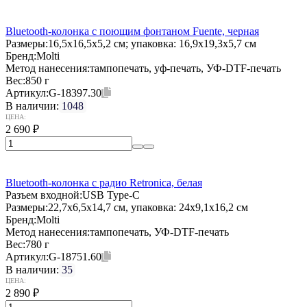
Bluetooth-колонка с поющим фонтаном Fuente, черная
Размеры:
16,5x16,5x5,2 см; упаковка: 16,9x19,3x5,7 см
Бренд:
Molti
Метод нанесения:
тампопечать, уф-печать, УФ-DTF-печать
Вес:
850 г
Артикул:
G-18397.30
В наличии:
1048
ЦЕНА:
2 690
₽
Bluetooth-колонка с радио Retronica, белая
Разъем входной:
USB Type-C
Размеры:
22,7x6,5x14,7 см, упаковка: 24x9,1x16,2 см
Бренд:
Molti
Метод нанесения:
тампопечать, УФ-DTF-печать
Вес:
780 г
Артикул:
G-18751.60
В наличии:
35
ЦЕНА:
2 890
₽