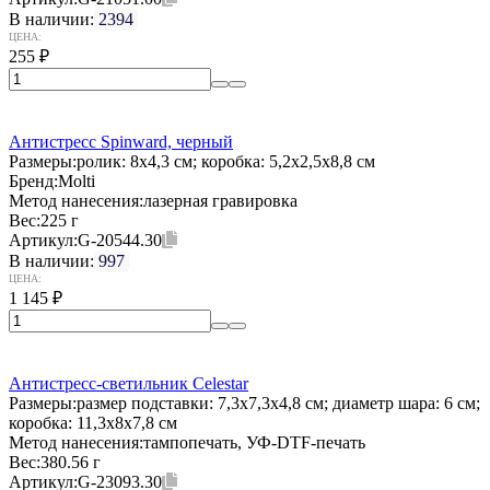
В наличии:
2394
ЦЕНА:
255
₽
Антистресс Spinward, черный
Размеры:
ролик: 8x4,3 см; коробка: 5,2x2,5x8,8 см
Бренд:
Molti
Метод нанесения:
лазерная гравировка
Вес:
225 г
Артикул:
G-20544.30
В наличии:
997
ЦЕНА:
1 145
₽
Антистресс-светильник Celestar
Размеры:
размер подставки: 7,3x7,3x4,8 см; диаметр шара: 6 см;
коробка: 11,3х8x7,8 см
Метод нанесения:
тампопечать, УФ-DTF-печать
Вес:
380.56 г
Артикул:
G-23093.30