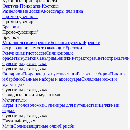
Кухонные принадлежности
Фартуки
Прихватки
Костеры
Разделочные доски
Аксессуары для вина
Промо-сувениры
Промо-сувениры
Брелоки
Промо-сувениры
/
Брелоки
Металлические брелоки
Брелоки рулетки
Брелоки
открывашки
Светоотражающие брелоки
Ремувки
Антистрессы
Силиконовые
браслеты
Рулетки
Ланьярды
Бейджи
Ретракторы
Светоотражатели
Сувениры для отдыха
Сувениры для отдыха
Фонарики
Подушки для путешествий
Багажные бирки
Пикник
и барбекю
Банные наборы и аксессуары
Складные ножи и
мультитулы
Сувениры для отдыха
/
Складные ножи и мультитулы
Мультитулы
Игры и головоломки
Сувениры для путешествий
Пляжный
отдых
Сувениры для отдыха
/
Пляжный отдых
Мячи
Солнцезащитные очки
Фрисби