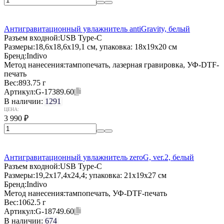
Антигравитационный увлажнитель antiGravity, белый
Разъем входной:
USB Type-C
Размеры:
18,6x18,6x19,1 см, упаковка: 18x19x20 см
Бренд:
Indivo
Метод нанесения:
тампопечать, лазерная гравировка, УФ-DTF-
печать
Вес:
893.75 г
Артикул:
G-17389.60
В наличии:
1291
ЦЕНА:
3 990
₽
Антигравитационный увлажнитель zeroG, ver.2, белый
Разъем входной:
USB Type-C
Размеры:
19,2x17,4x24,4; упаковка: 21x19x27 см
Бренд:
Indivo
Метод нанесения:
тампопечать, УФ-DTF-печать
Вес:
1062.5 г
Артикул:
G-18749.60
В наличии:
674