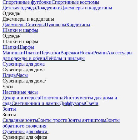
Спортивные футболки
Спортивные костюмы
Детская одежда
Дождевики
Джемперы и кардиганы
Одежда
/
Джемперы и кардиганы
Джемперы
Свитеры
Пуловеры
Кардиганы
Шапки и шарфы
Одежда
/
Шапки и шарфы
Шапки
Шарфы
Манишки
Платки
Перчатки
Варежки
Носки
Ремни
Аксессуары
для одежды и обуви
Лейблы и шильды
Сувениры для дома
Сувениры для дома
Пледы
Часы
Сувениры для дома
/
Часы
Настенные часы
Декор и интерьер
Полотенца
Инструменты для дома и
сада
Светильники и лампы
Диффузоры
Свечи
Зонты
Зонты
Складные зонты
Зонты-трости
Зонты антишторм
Зонты
обратного сложения
Сувениры для офиса
Сувениры для офиса