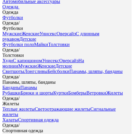
Автомобильные аксессуары
Одежда
Одежда
Футболки
Одежда
/
Футболки
Мужские
Женские
Унисекс
Оверсайз
С длинным
рукавом
Детские
Футболки поло
Майки
Толстовки
Одежда
/
Толстовки
Худи
С капюшоном
Унисекс
Оверсайз
На
молнии
Мужские
Женские
Детские
Свитшоты
Лонгсливы
Бейсболки
Панамы, шляпы, банданы
Одежда
/
Панамы, шляпы, банданы
Банданы
Панамы
Рубашки
Брюки и шорты
Куртки
Бомберы
Ветровки
Жилеты
Одежда
/
Жилеты
Теплые жилеты
Светоотражающие жилеты
Сигнальные
жилеты
Халаты
Спортивная одежда
Одежда
/
Спортивная одежда