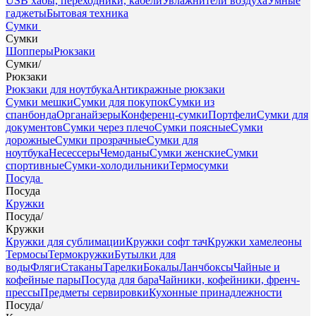
USB хабы, переходники, кабели
Увлажнители воздуха
Умные
гаджеты
Бытовая техника
Сумки
Сумки
Шопперы
Рюкзаки
Сумки
/
Рюкзаки
Рюкзаки для ноутбука
Антикражные рюкзаки
Сумки мешки
Сумки для покупок
Сумки из
спанбонда
Органайзеры
Конференц-сумки
Портфели
Сумки для
документов
Сумки через плечо
Сумки поясные
Сумки
дорожные
Сумки прозрачные
Сумки для
ноутбука
Несессеры
Чемоданы
Сумки женские
Сумки
спортивные
Сумки-холодильники
Термосумки
Посуда
Посуда
Кружки
Посуда
/
Кружки
Кружки для сублимации
Кружки софт тач
Кружки хамелеоны
Термосы
Термокружки
Бутылки для
воды
Фляги
Стаканы
Тарелки
Бокалы
Ланчбоксы
Чайные и
кофейные пары
Посуда для бара
Чайники, кофейники, френч-
прессы
Предметы сервировки
Кухонные принадлежности
Посуда
/