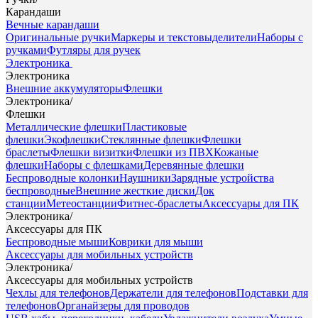
Карандаши
Вечные карандаши
Оригинальные ручки
Маркеры и текстовыделители
Наборы с
ручками
Футляры для ручек
Электроника
Электроника
Внешние аккумуляторы
Флешки
Электроника
/
Флешки
Металлические флешки
Пластиковые
флешки
Экофлешки
Стеклянные флешки
Флешки
браслеты
Флешки визитки
Флешки из ПВХ
Кожаные
флешки
Наборы с флешками
Деревянные флешки
Беспроводные колонки
Наушники
Зарядные устройства
беспроводные
Внешние жесткие диски
Док
станции
Метеостанции
Фитнес-браслеты
Аксессуары для ПК
Электроника
/
Аксессуары для ПК
Беспроводные мыши
Коврики для мыши
Аксессуары для мобильных устройств
Электроника
/
Аксессуары для мобильных устройств
Чехлы для телефонов
Держатели для телефонов
Подставки для
телефонов
Органайзеры для проводов