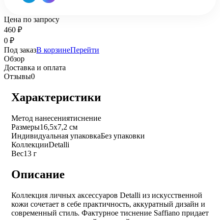
Цена по запросу
460
₽
0
₽
Под заказ
В корзине
Перейти
Обзор
Доставка и оплата
Отзывы
0
Характеристики
Метод нанесения
тиснение
Размеры
16,5х7,2 см
Индивидуальная упаковка
Без упаковки
Коллекции
Detalli
Вес
13 г
Описание
Коллекция личных аксессуаров Detalli из искусственной
кожи сочетает в себе практичность, аккуратный дизайн и
современный стиль. Фактурное тиснение Saffiano придает