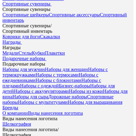
Спортивные сувениры
Спортивные сувениры
Спортивные шейкеры
Спортивные аксессуары
Спортивный
инвентарь
Спортивные сувениры
/
Спортивный инвентарь
Коврики для йоги
Скакалки
Награды
Награды
Медали
Стелы
Кубки
Плакетки
Подарочные наборы
Подарочные наборы
Наборы для мужчин
Наборы для женщин
Наборы с
термокружками
Наборы с термосами
Наборы с
ежедневниками
Наборы с блокнотами
Наборы с
пледами
Наборы с одеждой
Бизнес-наборы
Наборы для
детей
Наборы с аккумуляторами
Наборы из кожи
Наборы для
вина
Наборы для сыра
Дорожные наборы
Спортивные
наборы
Наборы с мультитулами
Наборы для выращивания
Бренды
О компании
Виды нанесения логотипа
Виды нанесения логотипа
Шелкография
Виды нанесения логотипа
/
Шелкография