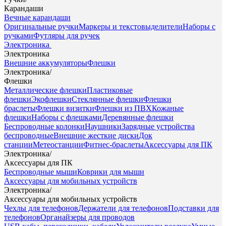
Карандаши
Вечные карандаши
Оригинальные ручки
Маркеры и текстовыделители
Наборы с
ручками
Футляры для ручек
Электроника
Электроника
Внешние аккумуляторы
Флешки
Электроника
/
Флешки
Металлические флешки
Пластиковые
флешки
Экофлешки
Стеклянные флешки
Флешки
браслеты
Флешки визитки
Флешки из ПВХ
Кожаные
флешки
Наборы с флешками
Деревянные флешки
Беспроводные колонки
Наушники
Зарядные устройства
беспроводные
Внешние жесткие диски
Док
станции
Метеостанции
Фитнес-браслеты
Аксессуары для ПК
Электроника
/
Аксессуары для ПК
Беспроводные мыши
Коврики для мыши
Аксессуары для мобильных устройств
Электроника
/
Аксессуары для мобильных устройств
Чехлы для телефонов
Держатели для телефонов
Подставки для
телефонов
Органайзеры для проводов