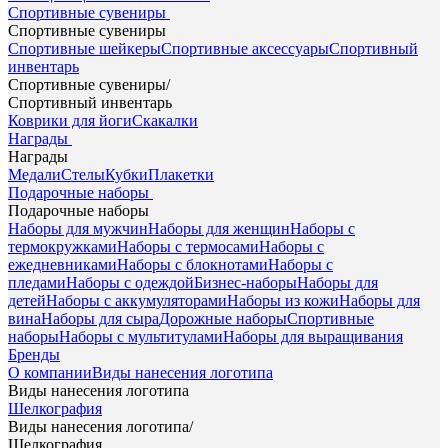
Спортивные сувениры
Спортивные сувениры
Спортивные шейкеры
Спортивные аксессуары
Спортивный
инвентарь
Спортивные сувениры
/
Спортивный инвентарь
Коврики для йоги
Скакалки
Награды
Награды
Медали
Стелы
Кубки
Плакетки
Подарочные наборы
Подарочные наборы
Наборы для мужчин
Наборы для женщин
Наборы с
термокружками
Наборы с термосами
Наборы с
ежедневниками
Наборы с блокнотами
Наборы с
пледами
Наборы с одеждой
Бизнес-наборы
Наборы для
детей
Наборы с аккумуляторами
Наборы из кожи
Наборы для
вина
Наборы для сыра
Дорожные наборы
Спортивные
наборы
Наборы с мультитулами
Наборы для выращивания
Бренды
О компании
Виды нанесения логотипа
Виды нанесения логотипа
Шелкография
Виды нанесения логотипа
/
Шелкография