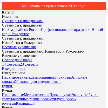
Минимальная сумма заказа 20 000 руб.
Каталог
Компания
Сувениры к праздникам
Сувениры к праздникам
На 8 марта
День России
Профессиональные праздники
Новый
год и Рождество
Сувениры к праздникам
/
Новый год и Рождество
Ёлочные украшения
Сувениры к праздникам
/
Новый год и Рождество
/
Ёлочные украшения
Новогодние шары
14 февраля
23 февраля
Ежедневники
Ежедневники
Недатированные
Датированные
Блокноты
Записные
книжки
Упаковка для ежедневников
Ручки
Ручки
Пластиковые
Металлические
Промо ручки
Эко ручки
Ручки
софт тач
Вечные ручки
Ручки-стилусы
Ручки-
роллеры
Карандаши
Ручки
/