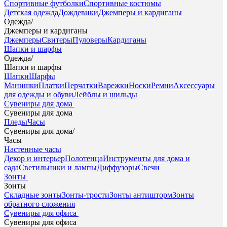
Спортивные футболки
Спортивные костюмы
Детская одежда
Дождевики
Джемперы и кардиганы
Одежда
/
Джемперы и кардиганы
Джемперы
Свитеры
Пуловеры
Кардиганы
Шапки и шарфы
Одежда
/
Шапки и шарфы
Шапки
Шарфы
Манишки
Платки
Перчатки
Варежки
Носки
Ремни
Аксессуары
для одежды и обуви
Лейблы и шильды
Сувениры для дома
Сувениры для дома
Пледы
Часы
Сувениры для дома
/
Часы
Настенные часы
Декор и интерьер
Полотенца
Инструменты для дома и
сада
Светильники и лампы
Диффузоры
Свечи
Зонты
Зонты
Складные зонты
Зонты-трости
Зонты антишторм
Зонты
обратного сложения
Сувениры для офиса
Сувениры для офиса