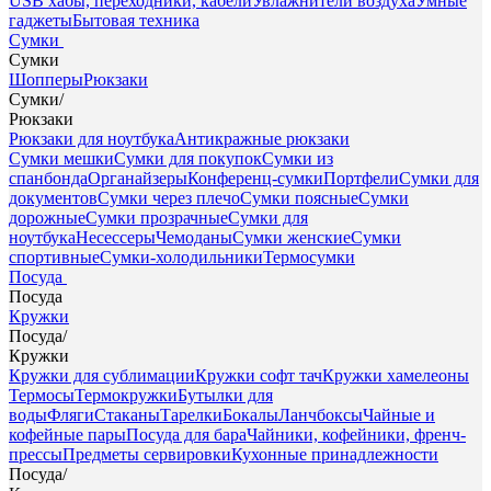
USB хабы, переходники, кабели
Увлажнители воздуха
Умные
гаджеты
Бытовая техника
Сумки
Сумки
Шопперы
Рюкзаки
Сумки
/
Рюкзаки
Рюкзаки для ноутбука
Антикражные рюкзаки
Сумки мешки
Сумки для покупок
Сумки из
спанбонда
Органайзеры
Конференц-сумки
Портфели
Сумки для
документов
Сумки через плечо
Сумки поясные
Сумки
дорожные
Сумки прозрачные
Сумки для
ноутбука
Несессеры
Чемоданы
Сумки женские
Сумки
спортивные
Сумки-холодильники
Термосумки
Посуда
Посуда
Кружки
Посуда
/
Кружки
Кружки для сублимации
Кружки софт тач
Кружки хамелеоны
Термосы
Термокружки
Бутылки для
воды
Фляги
Стаканы
Тарелки
Бокалы
Ланчбоксы
Чайные и
кофейные пары
Посуда для бара
Чайники, кофейники, френч-
прессы
Предметы сервировки
Кухонные принадлежности
Посуда
/