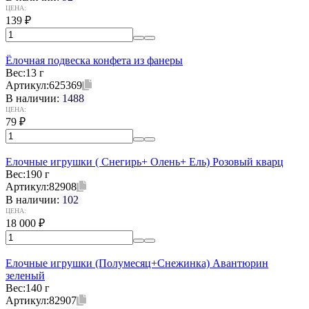
ЦЕНА:
139
₽
Ёлочная подвеска конфета из фанеры
Вес:
13 г
Артикул:
625369
В наличии:
1488
ЦЕНА:
79
₽
Елочные игрушки ( Снегирь+ Олень+ Ель) Розовый кварц
Вес:
190 г
Артикул:
82908
В наличии:
102
ЦЕНА:
18 000
₽
Елочные игрушки (Полумесяц+Снежинка) Авантюрин
зеленый
Вес:
140 г
Артикул:
82907