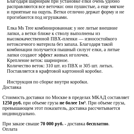
Благодаря шарнирам при установке елки очень удобно
расправляются все веточки: они пушистые, а еще мягкие
и приятные на ощупь. Ветки отлично держат форму и не
прогибаются под игрушками.
Елка Ms Tree комбинированная: у нее литые внешние
лапки, а ветки ближе к стволу выполнены из
высококачественной ПВХ-пленки — износостойкого
нетоксичного материла без запаха. Благодаря такой
комбинации получается пышный силуэт елки, а литые
лапки создают эффект живых иголочек.
Крепление веток: шарнирное.
Количество веток: 310 шт. из ПВХ и 305 шт. литых.
Поставляется в крафтовой картонной коробке.
Инструкция по сборке внутри коробки.
Доставка
Стоимость доставки по Москве в пределах МКАД составляет
1250 руб.
при объеме груза
не более 1м³
. При объеме груза,
превышающем этот показатель, доставка рассчитывается
индивидуально.
При заказе свыше
70 000 руб.
- доставка
бесплатно
.
Оплата