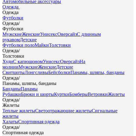
Автомобильные аксессуары
Одежда
Одежда
Футболки
Одежда
/
Футболки
Мужские
Женские
Унисекс
Оверсайз
С длинным
рукавом
Детские
Футболки поло
Майки
Толстовки
Одежда
/
Толстовки
Худи
С капюшоном
Унисекс
Оверсайз
На
молнии
Мужские
Женские
Детские
Свитшоты
Лонгсливы
Бейсболки
Панамы, шляпы, банданы
Одежда
/
Панамы, шляпы, банданы
Банданы
Панамы
Рубашки
Брюки и шорты
Куртки
Бомберы
Ветровки
Жилеты
Одежда
/
Жилеты
Теплые жилеты
Светоотражающие жилеты
Сигнальные
жилеты
Халаты
Спортивная одежда
Одежда
/
Спортивная одежда