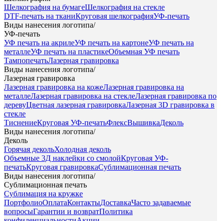
Шелкография на бумаге
Шелкография на стекле
DTF-печать на ткани
Круговая шелкография
УФ-печать
Виды нанесения логотипа
/
УФ-печать
УФ печать на акриле
УФ печать на картоне
УФ печать на
металле
УФ печать на пластике
Объемная УФ печать
Тампопечать
Лазерная гравировка
Виды нанесения логотипа
/
Лазерная гравировка
Лазерная гравировка на коже
Лазерная гравировка на
металле
Лазерная гравировка на стекле
Лазерная гравировка по
дереву
Цветная лазерная гравировка
Лазерная 3D гравировка в
стекле
Тиснение
Круговая УФ-печать
Флекс
Вышивка
Деколь
Виды нанесения логотипа
/
Деколь
Горячая деколь
Холодная деколь
Объемные 3Д наклейки со смолой
Круговая УФ-
печать
Круговая гравировка
Сублимационная печать
Виды нанесения логотипа
/
Сублимационная печать
Сублимация на кружке
Портфолио
Оплата
Контакты
Доставка
Часто задаваемые
вопросы
Гарантии и возврат
Политика
конфиденциальности
Акции