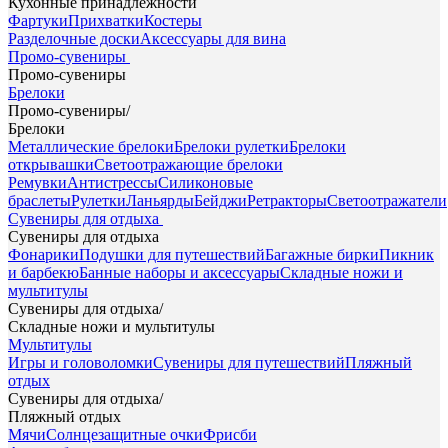
Кухонные принадлежности
Фартуки
Прихватки
Костеры
Разделочные доски
Аксессуары для вина
Промо-сувениры
Промо-сувениры
Брелоки
Промо-сувениры
/
Брелоки
Металлические брелоки
Брелоки рулетки
Брелоки
открывашки
Светоотражающие брелоки
Ремувки
Антистрессы
Силиконовые
браслеты
Рулетки
Ланьярды
Бейджи
Ретракторы
Светоотражатели
Сувениры для отдыха
Сувениры для отдыха
Фонарики
Подушки для путешествий
Багажные бирки
Пикник
и барбекю
Банные наборы и аксессуары
Складные ножи и
мультитулы
Сувениры для отдыха
/
Складные ножи и мультитулы
Мультитулы
Игры и головоломки
Сувениры для путешествий
Пляжный
отдых
Сувениры для отдыха
/
Пляжный отдых
Мячи
Солнцезащитные очки
Фрисби