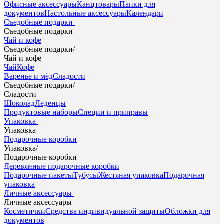
Офисные аксессуары
Канцтовары
Папки для
документов
Настольные аксессуары
Календари
Съедобные подарки
Съедобные подарки
Чай и кофе
Съедобные подарки
/
Чай и кофе
Чай
Кофе
Варенье и мёд
Сладости
Съедобные подарки
/
Сладости
Шоколад
Леденцы
Продуктовые наборы
Специи и приправы
Упаковка
Упаковка
Подарочные коробки
Упаковка
/
Подарочные коробки
Деревянные подарочные коробки
Подарочные пакеты
Тубусы
Жестяная упаковка
Подарочная
упаковка
Личные аксессуары
Личные аксессуары
Косметички
Средства индивидуальной защиты
Обложки для
документов