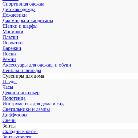
Спортивная одежда
Детская одежда
Дождевики
Джемперы и кардиганы
Шапки и шарфы
Манишки
Платки
Перчатки
Варежки
Носки
Ремни
Аксессуары для одежды и обуви
Лейблы и шильды
Сувениры для дома
Пледы
Часы
Декор и интерьер
Полотенца
Инструменты для дома и сада
Светильники и лампы
Диффузоры
Свечи
Зонты
Складные зонты
Зонты-трости