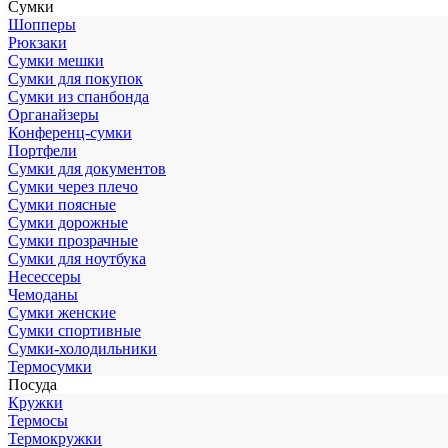
Сумки
Шопперы
Рюкзаки
Сумки мешки
Сумки для покупок
Сумки из спанбонда
Органайзеры
Конференц-сумки
Портфели
Сумки для документов
Сумки через плечо
Сумки поясные
Сумки дорожные
Сумки прозрачные
Сумки для ноутбука
Несессеры
Чемоданы
Сумки женские
Сумки спортивные
Сумки-холодильники
Термосумки
Посуда
Кружки
Термосы
Термокружки