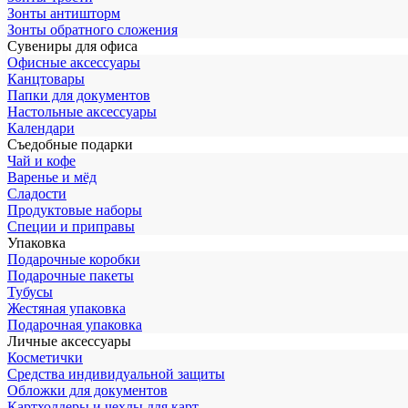
Зонты антишторм
Зонты обратного сложения
Сувениры для офиса
Офисные аксессуары
Канцтовары
Папки для документов
Настольные аксессуары
Календари
Съедобные подарки
Чай и кофе
Варенье и мёд
Сладости
Продуктовые наборы
Специи и приправы
Упаковка
Подарочные коробки
Подарочные пакеты
Тубусы
Жестяная упаковка
Подарочная упаковка
Личные аксессуары
Косметички
Средства индивидуальной защиты
Обложки для документов
Картхолдеры и чехлы для карт