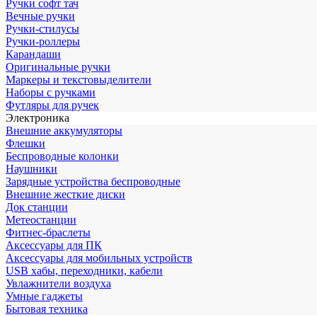
Ручки софт тач
Вечные ручки
Ручки-стилусы
Ручки-роллеры
Карандаши
Оригинальные ручки
Маркеры и текстовыделители
Наборы с ручками
Футляры для ручек
Электроника
Внешние аккумуляторы
Флешки
Беспроводные колонки
Наушники
Зарядные устройства беспроводные
Внешние жесткие диски
Док станции
Метеостанции
Фитнес-браслеты
Аксессуары для ПК
Аксессуары для мобильных устройств
USB хабы, переходники, кабели
Увлажнители воздуха
Умные гаджеты
Бытовая техника