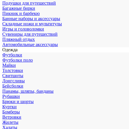
Подушки для путешествий
Багажные бирки
Пикник и барбекю
Банные наборы и аксессуары
Складные ножи и мультитулы
Игры и головоломки
Сувениры для путешествий
Пляжный отдых
Автомобильные аксессуары
Одежда
Футболки
Футболки поло
Майки
Толстовки
Свитшоты
Лонгсливы
Бейсболки
Панамы, шляпы, банданы
Рубашки
Брюки и шорты
Куртки
Бомберы
Ветровки
Жилеты
Халаты