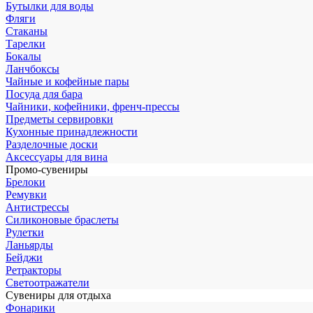
Бутылки для воды
Фляги
Стаканы
Тарелки
Бокалы
Ланчбоксы
Чайные и кофейные пары
Посуда для бара
Чайники, кофейники, френч-прессы
Предметы сервировки
Кухонные принадлежности
Разделочные доски
Аксессуары для вина
Промо-сувениры
Брелоки
Ремувки
Антистрессы
Силиконовые браслеты
Рулетки
Ланьярды
Бейджи
Ретракторы
Светоотражатели
Сувениры для отдыха
Фонарики