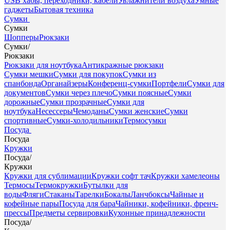
USB хабы, переходники, кабели
Увлажнители воздуха
Умные
гаджеты
Бытовая техника
Сумки
Сумки
Шопперы
Рюкзаки
Сумки
/
Рюкзаки
Рюкзаки для ноутбука
Антикражные рюкзаки
Сумки мешки
Сумки для покупок
Сумки из
спанбонда
Органайзеры
Конференц-сумки
Портфели
Сумки для
документов
Сумки через плечо
Сумки поясные
Сумки
дорожные
Сумки прозрачные
Сумки для
ноутбука
Несессеры
Чемоданы
Сумки женские
Сумки
спортивные
Сумки-холодильники
Термосумки
Посуда
Посуда
Кружки
Посуда
/
Кружки
Кружки для сублимации
Кружки софт тач
Кружки хамелеоны
Термосы
Термокружки
Бутылки для
воды
Фляги
Стаканы
Тарелки
Бокалы
Ланчбоксы
Чайные и
кофейные пары
Посуда для бара
Чайники, кофейники, френч-
прессы
Предметы сервировки
Кухонные принадлежности
Посуда
/