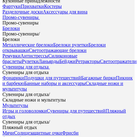
Кухонные принадлежности
Фартуки
Прихватки
Костеры
Разделочные доски
Аксессуары для вина
Промо-сувениры
Промо-сувениры
Брелоки
Промо-сувениры
/
Брелоки
Металлические брелоки
Брелоки рулетки
Брелоки
открывашки
Светоотражающие брелоки
Ремувки
Антистрессы
Силиконовые
браслеты
Рулетки
Ланьярды
Бейджи
Ретракторы
Светоотражатели
Сувениры для отдыха
Сувениры для отдыха
Фонарики
Подушки для путешествий
Багажные бирки
Пикник
и барбекю
Банные наборы и аксессуары
Складные ножи и
мультитулы
Сувениры для отдыха
/
Складные ножи и мультитулы
Мультитулы
Игры и головоломки
Сувениры для путешествий
Пляжный
отдых
Сувениры для отдыха
/
Пляжный отдых
Мячи
Солнцезащитные очки
Фрисби