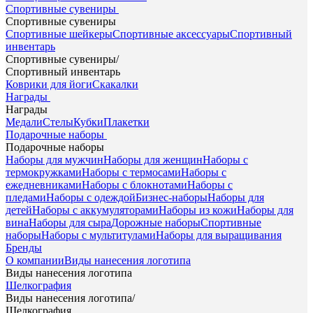
Спортивные сувениры
Спортивные сувениры
Спортивные шейкеры
Спортивные аксессуары
Спортивный
инвентарь
Спортивные сувениры
/
Спортивный инвентарь
Коврики для йоги
Скакалки
Награды
Награды
Медали
Стелы
Кубки
Плакетки
Подарочные наборы
Подарочные наборы
Наборы для мужчин
Наборы для женщин
Наборы с
термокружками
Наборы с термосами
Наборы с
ежедневниками
Наборы с блокнотами
Наборы с
пледами
Наборы с одеждой
Бизнес-наборы
Наборы для
детей
Наборы с аккумуляторами
Наборы из кожи
Наборы для
вина
Наборы для сыра
Дорожные наборы
Спортивные
наборы
Наборы с мультитулами
Наборы для выращивания
Бренды
О компании
Виды нанесения логотипа
Виды нанесения логотипа
Шелкография
Виды нанесения логотипа
/
Шелкография