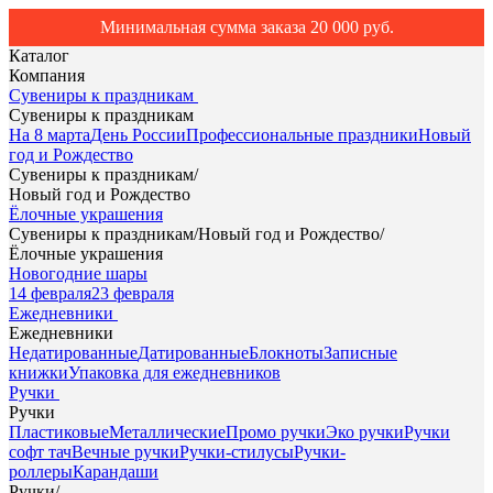
Минимальная сумма заказа 20 000 руб.
Каталог
Компания
Сувениры к праздникам
Сувениры к праздникам
На 8 марта
День России
Профессиональные праздники
Новый
год и Рождество
Сувениры к праздникам
/
Новый год и Рождество
Ёлочные украшения
Сувениры к праздникам
/
Новый год и Рождество
/
Ёлочные украшения
Новогодние шары
14 февраля
23 февраля
Ежедневники
Ежедневники
Недатированные
Датированные
Блокноты
Записные
книжки
Упаковка для ежедневников
Ручки
Ручки
Пластиковые
Металлические
Промо ручки
Эко ручки
Ручки
софт тач
Вечные ручки
Ручки-стилусы
Ручки-
роллеры
Карандаши
Ручки
/