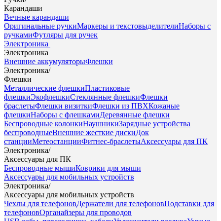
Карандаши
Вечные карандаши
Оригинальные ручки
Маркеры и текстовыделители
Наборы с
ручками
Футляры для ручек
Электроника
Электроника
Внешние аккумуляторы
Флешки
Электроника
/
Флешки
Металлические флешки
Пластиковые
флешки
Экофлешки
Стеклянные флешки
Флешки
браслеты
Флешки визитки
Флешки из ПВХ
Кожаные
флешки
Наборы с флешками
Деревянные флешки
Беспроводные колонки
Наушники
Зарядные устройства
беспроводные
Внешние жесткие диски
Док
станции
Метеостанции
Фитнес-браслеты
Аксессуары для ПК
Электроника
/
Аксессуары для ПК
Беспроводные мыши
Коврики для мыши
Аксессуары для мобильных устройств
Электроника
/
Аксессуары для мобильных устройств
Чехлы для телефонов
Держатели для телефонов
Подставки для
телефонов
Органайзеры для проводов