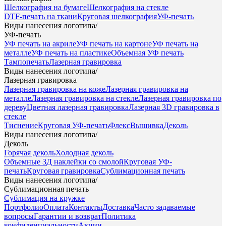
Шелкография на бумаге
Шелкография на стекле
DTF-печать на ткани
Круговая шелкография
УФ-печать
Виды нанесения логотипа
/
УФ-печать
УФ печать на акриле
УФ печать на картоне
УФ печать на
металле
УФ печать на пластике
Объемная УФ печать
Тампопечать
Лазерная гравировка
Виды нанесения логотипа
/
Лазерная гравировка
Лазерная гравировка на коже
Лазерная гравировка на
металле
Лазерная гравировка на стекле
Лазерная гравировка по
дереву
Цветная лазерная гравировка
Лазерная 3D гравировка в
стекле
Тиснение
Круговая УФ-печать
Флекс
Вышивка
Деколь
Виды нанесения логотипа
/
Деколь
Горячая деколь
Холодная деколь
Объемные 3Д наклейки со смолой
Круговая УФ-
печать
Круговая гравировка
Сублимационная печать
Виды нанесения логотипа
/
Сублимационная печать
Сублимация на кружке
Портфолио
Оплата
Контакты
Доставка
Часто задаваемые
вопросы
Гарантии и возврат
Политика
конфиденциальности
Акции