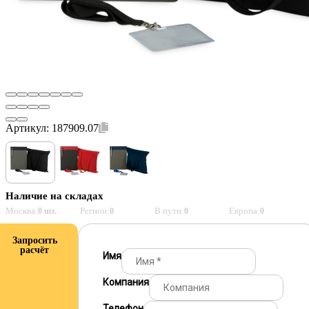
Артикул:
187909.07
Наличие на складах
Москва:
Регион:
В пути:
Европа:
0 шт.
0
0
0
Запросить
расчёт
Имя
Компания
Телефон