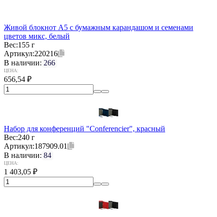
Живой блокнот А5 с бумажным карандашом и семенами
цветов микс, белый
Вес:
155 г
Артикул:
220216
В наличии:
266
ЦЕНА:
656,54
₽
Набор для конференций "Conferencier", красный
Вес:
240 г
Артикул:
187909.01
В наличии:
84
ЦЕНА:
1 403,05
₽