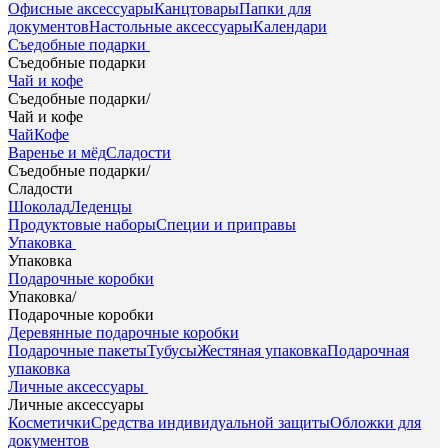
Офисные аксессуары
Канцтовары
Папки для
документов
Настольные аксессуары
Календари
Съедобные подарки
Съедобные подарки
Чай и кофе
Съедобные подарки
/
Чай и кофе
Чай
Кофе
Варенье и мёд
Сладости
Съедобные подарки
/
Сладости
Шоколад
Леденцы
Продуктовые наборы
Специи и приправы
Упаковка
Упаковка
Подарочные коробки
Упаковка
/
Подарочные коробки
Деревянные подарочные коробки
Подарочные пакеты
Тубусы
Жестяная упаковка
Подарочная
упаковка
Личные аксессуары
Личные аксессуары
Косметички
Средства индивидуальной защиты
Обложки для
документов