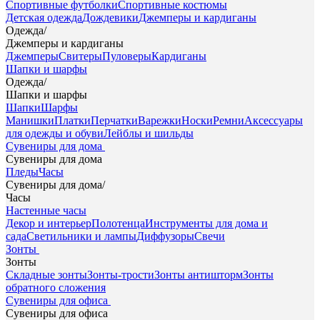
Спортивные футболки
Спортивные костюмы
Детская одежда
Дождевики
Джемперы и кардиганы
Одежда
/
Джемперы и кардиганы
Джемперы
Свитеры
Пуловеры
Кардиганы
Шапки и шарфы
Одежда
/
Шапки и шарфы
Шапки
Шарфы
Манишки
Платки
Перчатки
Варежки
Носки
Ремни
Аксессуары
для одежды и обуви
Лейблы и шильды
Сувениры для дома
Сувениры для дома
Пледы
Часы
Сувениры для дома
/
Часы
Настенные часы
Декор и интерьер
Полотенца
Инструменты для дома и
сада
Светильники и лампы
Диффузоры
Свечи
Зонты
Зонты
Складные зонты
Зонты-трости
Зонты антишторм
Зонты
обратного сложения
Сувениры для офиса
Сувениры для офиса