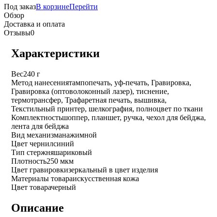
Под заказ
В корзине
Перейти
Обзор
Доставка и оплата
Отзывы
0
Характеристики
Вес
240 г
Метод нанесения
тампопечать, уф-печать, Гравировка,
Гравировка (оптоволоконный лазер), тиснение,
термотрансфер, Трафаретная печать, вышивка,
Текстильный принтер, шелкография, полноцвет по ткани
Комплектность
шоппер, планшет, ручка, чехол для бейджа,
лента для бейджа
Вид механизма
нажимной
Цвет чернил
синий
Тип стержня
шариковый
Плотность
250 мкм
Цвет гравировки
зеркальный в цвет изделия
Материалы товара
искусственная кожа
Цвет товара
черный
Описание