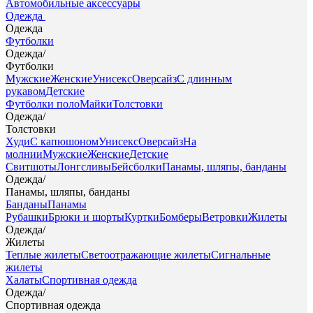
Автомобильные аксессуары
Одежда
Одежда
Футболки
Одежда
/
Футболки
Мужские
Женские
Унисекс
Оверсайз
С длинным
рукавом
Детские
Футболки поло
Майки
Толстовки
Одежда
/
Толстовки
Худи
С капюшоном
Унисекс
Оверсайз
На
молнии
Мужские
Женские
Детские
Свитшоты
Лонгсливы
Бейсболки
Панамы, шляпы, банданы
Одежда
/
Панамы, шляпы, банданы
Банданы
Панамы
Рубашки
Брюки и шорты
Куртки
Бомберы
Ветровки
Жилеты
Одежда
/
Жилеты
Теплые жилеты
Светоотражающие жилеты
Сигнальные
жилеты
Халаты
Спортивная одежда
Одежда
/
Спортивная одежда