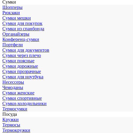
Сумки
Шопперы
Рюкзаки
Сумки мешки
Сумки для покупок
Сумки из спанбонда
Органайзеры
Конференц-сумки
Портфели
Сумки для документов
Сумки через плечо
Сумки поясные
Сумки дорожные
Сумки прозрачные
Сумки для ноутбука
Несессеры
Чемоданы
Сумки женские
Сумки спортивные
Сумки-холодильники
Термосумки
Посуда
Кружки
Термосы
Термокружки