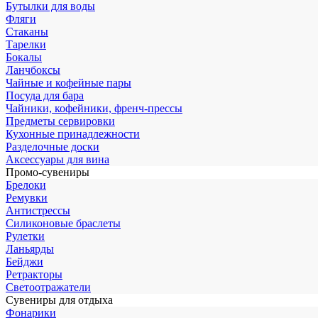
Бутылки для воды
Фляги
Стаканы
Тарелки
Бокалы
Ланчбоксы
Чайные и кофейные пары
Посуда для бара
Чайники, кофейники, френч-прессы
Предметы сервировки
Кухонные принадлежности
Разделочные доски
Аксессуары для вина
Промо-сувениры
Брелоки
Ремувки
Антистрессы
Силиконовые браслеты
Рулетки
Ланьярды
Бейджи
Ретракторы
Светоотражатели
Сувениры для отдыха
Фонарики