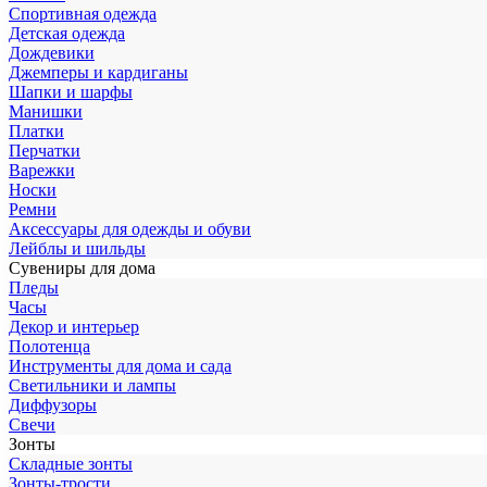
Спортивная одежда
Детская одежда
Дождевики
Джемперы и кардиганы
Шапки и шарфы
Манишки
Платки
Перчатки
Варежки
Носки
Ремни
Аксессуары для одежды и обуви
Лейблы и шильды
Сувениры для дома
Пледы
Часы
Декор и интерьер
Полотенца
Инструменты для дома и сада
Светильники и лампы
Диффузоры
Свечи
Зонты
Складные зонты
Зонты-трости