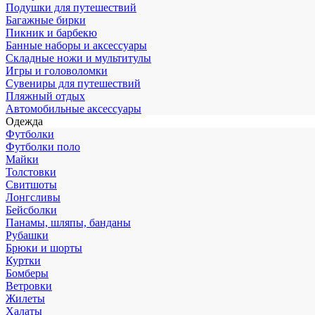
Подушки для путешествий
Багажные бирки
Пикник и барбекю
Банные наборы и аксессуары
Складные ножи и мультитулы
Игры и головоломки
Сувениры для путешествий
Пляжный отдых
Автомобильные аксессуары
Одежда
Футболки
Футболки поло
Майки
Толстовки
Свитшоты
Лонгсливы
Бейсболки
Панамы, шляпы, банданы
Рубашки
Брюки и шорты
Куртки
Бомберы
Ветровки
Жилеты
Халаты