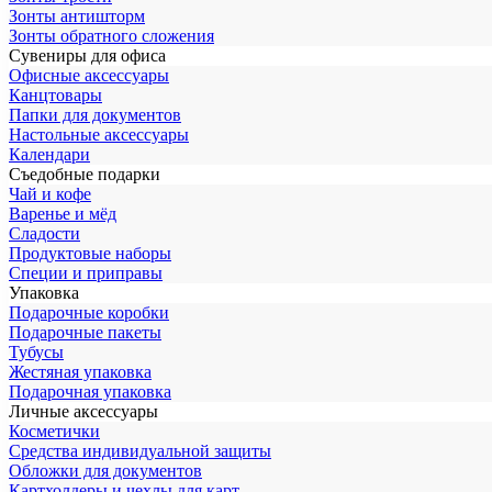
Зонты антишторм
Зонты обратного сложения
Сувениры для офиса
Офисные аксессуары
Канцтовары
Папки для документов
Настольные аксессуары
Календари
Съедобные подарки
Чай и кофе
Варенье и мёд
Сладости
Продуктовые наборы
Специи и приправы
Упаковка
Подарочные коробки
Подарочные пакеты
Тубусы
Жестяная упаковка
Подарочная упаковка
Личные аксессуары
Косметички
Средства индивидуальной защиты
Обложки для документов
Картхолдеры и чехлы для карт