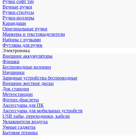
Ручки софт тач
Вечные ручки
Ручки-стилусы
Ручки-роллеры
Карандаши
Оригинальные ручки
Маркеры и текстовыделители
Наборы с ручками
Футляры для ручек
Электроника
Внешние аккумуляторы
Флешки
Беспроводные колонки
Наушники
Зарядные устройства беспроводные
Внешние жесткие диски
Док станции
Метеостанции
Фитнес-браслеты
Аксессуары для ПК
Аксессуары для мобильных устройств
USB хабы, переходники, кабели
Увлажнители воздуха
Умные гаджеты
Бытовая техника