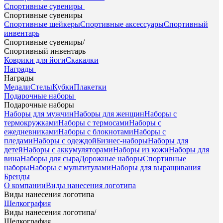
Спортивные сувениры
Спортивные сувениры
Спортивные шейкеры
Спортивные аксессуары
Спортивный
инвентарь
Спортивные сувениры
/
Спортивный инвентарь
Коврики для йоги
Скакалки
Награды
Награды
Медали
Стелы
Кубки
Плакетки
Подарочные наборы
Подарочные наборы
Наборы для мужчин
Наборы для женщин
Наборы с
термокружками
Наборы с термосами
Наборы с
ежедневниками
Наборы с блокнотами
Наборы с
пледами
Наборы с одеждой
Бизнес-наборы
Наборы для
детей
Наборы с аккумуляторами
Наборы из кожи
Наборы для
вина
Наборы для сыра
Дорожные наборы
Спортивные
наборы
Наборы с мультитулами
Наборы для выращивания
Бренды
О компании
Виды нанесения логотипа
Виды нанесения логотипа
Шелкография
Виды нанесения логотипа
/
Шелкография