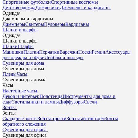
Спортивные футболки
Спортивные костюмы
Детская одежда
Дождевики
Джемперы и кардиганы
Одежда
/
Джемперы и кардиганы
Джемперы
Свитеры
Пуловеры
Кардиганы
Шапки и шарфы
Одежда
/
Шапки и шарфы
Шапки
Шарфы
Манишки
Платки
Перчатки
Варежки
Носки
Ремни
Аксессуары
для одежды и обуви
Лейблы и шильды
Сувениры для дома
Сувениры для дома
Пледы
Часы
Сувениры для дома
/
Часы
Настенные часы
Декор и интерьер
Полотенца
Инструменты для дома и
сада
Светильники и лампы
Диффузоры
Свечи
Зонты
Зонты
Складные зонты
Зонты-трости
Зонты антишторм
Зонты
обратного сложения
Сувениры для офиса
Сувениры для офиса