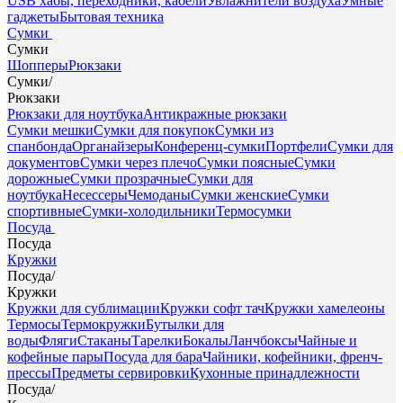
USB хабы, переходники, кабели
Увлажнители воздуха
Умные
гаджеты
Бытовая техника
Сумки
Сумки
Шопперы
Рюкзаки
Сумки
/
Рюкзаки
Рюкзаки для ноутбука
Антикражные рюкзаки
Сумки мешки
Сумки для покупок
Сумки из
спанбонда
Органайзеры
Конференц-сумки
Портфели
Сумки для
документов
Сумки через плечо
Сумки поясные
Сумки
дорожные
Сумки прозрачные
Сумки для
ноутбука
Несессеры
Чемоданы
Сумки женские
Сумки
спортивные
Сумки-холодильники
Термосумки
Посуда
Посуда
Кружки
Посуда
/
Кружки
Кружки для сублимации
Кружки софт тач
Кружки хамелеоны
Термосы
Термокружки
Бутылки для
воды
Фляги
Стаканы
Тарелки
Бокалы
Ланчбоксы
Чайные и
кофейные пары
Посуда для бара
Чайники, кофейники, френч-
прессы
Предметы сервировки
Кухонные принадлежности
Посуда
/