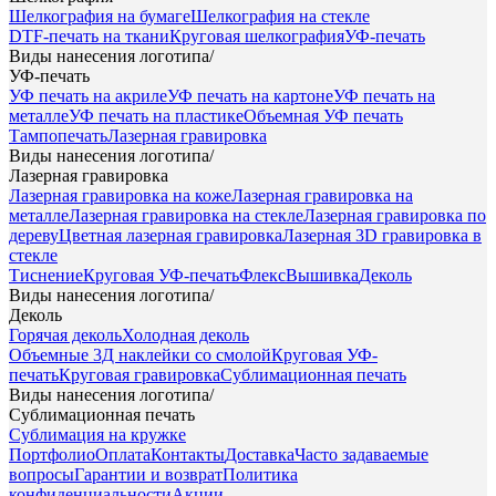
Шелкография на бумаге
Шелкография на стекле
DTF-печать на ткани
Круговая шелкография
УФ-печать
Виды нанесения логотипа
/
УФ-печать
УФ печать на акриле
УФ печать на картоне
УФ печать на
металле
УФ печать на пластике
Объемная УФ печать
Тампопечать
Лазерная гравировка
Виды нанесения логотипа
/
Лазерная гравировка
Лазерная гравировка на коже
Лазерная гравировка на
металле
Лазерная гравировка на стекле
Лазерная гравировка по
дереву
Цветная лазерная гравировка
Лазерная 3D гравировка в
стекле
Тиснение
Круговая УФ-печать
Флекс
Вышивка
Деколь
Виды нанесения логотипа
/
Деколь
Горячая деколь
Холодная деколь
Объемные 3Д наклейки со смолой
Круговая УФ-
печать
Круговая гравировка
Сублимационная печать
Виды нанесения логотипа
/
Сублимационная печать
Сублимация на кружке
Портфолио
Оплата
Контакты
Доставка
Часто задаваемые
вопросы
Гарантии и возврат
Политика
конфиденциальности
Акции