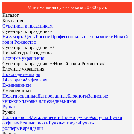
Минимальная сумма заказа 20 000 руб.
Каталог
Компания
Сувениры к праздникам
Сувениры к праздникам
На 8 марта
День России
Профессиональные праздники
Новый
год и Рождество
Сувениры к праздникам
/
Новый год и Рождество
Ёлочные украшения
Сувениры к праздникам
/
Новый год и Рождество
/
Ёлочные украшения
Новогодние шары
14 февраля
23 февраля
Ежедневники
Ежедневники
Недатированные
Датированные
Блокноты
Записные
книжки
Упаковка для ежедневников
Ручки
Ручки
Пластиковые
Металлические
Промо ручки
Эко ручки
Ручки
софт тач
Вечные ручки
Ручки-стилусы
Ручки-
роллеры
Карандаши
Ручки
/