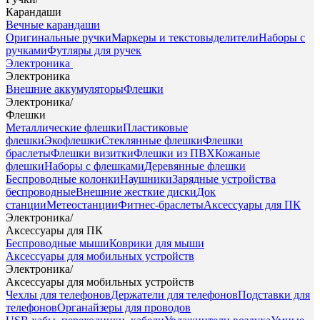
Карандаши
Вечные карандаши
Оригинальные ручки
Маркеры и текстовыделители
Наборы с
ручками
Футляры для ручек
Электроника
Электроника
Внешние аккумуляторы
Флешки
Электроника
/
Флешки
Металлические флешки
Пластиковые
флешки
Экофлешки
Стеклянные флешки
Флешки
браслеты
Флешки визитки
Флешки из ПВХ
Кожаные
флешки
Наборы с флешками
Деревянные флешки
Беспроводные колонки
Наушники
Зарядные устройства
беспроводные
Внешние жесткие диски
Док
станции
Метеостанции
Фитнес-браслеты
Аксессуары для ПК
Электроника
/
Аксессуары для ПК
Беспроводные мыши
Коврики для мыши
Аксессуары для мобильных устройств
Электроника
/
Аксессуары для мобильных устройств
Чехлы для телефонов
Держатели для телефонов
Подставки для
телефонов
Органайзеры для проводов