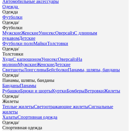
Автомобильные аксессуары
Одежда
Одежда
Футболки
Одежда
/
Футболки
Мужские
Женские
Унисекс
Оверсайз
С длинным
рукавом
Детские
Футболки поло
Майки
Толстовки
Одежда
/
Толстовки
Худи
С капюшоном
Унисекс
Оверсайз
На
молнии
Мужские
Женские
Детские
Свитшоты
Лонгсливы
Бейсболки
Панамы, шляпы, банданы
Одежда
/
Панамы, шляпы, банданы
Банданы
Панамы
Рубашки
Брюки и шорты
Куртки
Бомберы
Ветровки
Жилеты
Одежда
/
Жилеты
Теплые жилеты
Светоотражающие жилеты
Сигнальные
жилеты
Халаты
Спортивная одежда
Одежда
/
Спортивная одежда