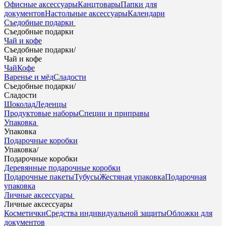
Офисные аксессуары
Канцтовары
Папки для
документов
Настольные аксессуары
Календари
Съедобные подарки
Съедобные подарки
Чай и кофе
Съедобные подарки
/
Чай и кофе
Чай
Кофе
Варенье и мёд
Сладости
Съедобные подарки
/
Сладости
Шоколад
Леденцы
Продуктовые наборы
Специи и приправы
Упаковка
Упаковка
Подарочные коробки
Упаковка
/
Подарочные коробки
Деревянные подарочные коробки
Подарочные пакеты
Тубусы
Жестяная упаковка
Подарочная
упаковка
Личные аксессуары
Личные аксессуары
Косметички
Средства индивидуальной защиты
Обложки для
документов