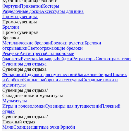
Кухонные принадлежности
Фартуки
Прихватки
Костеры
Разделочные доски
Аксессуары для вина
Промо-сувениры
Промо-сувениры
Брелоки
Промо-сувениры
/
Брелоки
Металлические брелоки
Брелоки рулетки
Брелоки
открывашки
Светоотражающие брелоки
Ремувки
Антистрессы
Силиконовые
браслеты
Рулетки
Ланьярды
Бейджи
Ретракторы
Светоотражатели
Сувениры для отдыха
Сувениры для отдыха
Фонарики
Подушки для путешествий
Багажные бирки
Пикник
и барбекю
Банные наборы и аксессуары
Складные ножи и
мультитулы
Сувениры для отдыха
/
Складные ножи и мультитулы
Мультитулы
Игры и головоломки
Сувениры для путешествий
Пляжный
отдых
Сувениры для отдыха
/
Пляжный отдых
Мячи
Солнцезащитные очки
Фрисби