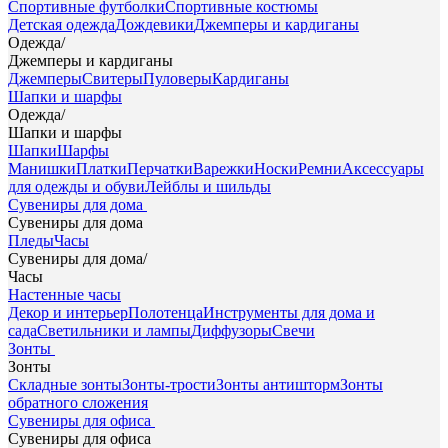
Спортивные футболки
Спортивные костюмы
Детская одежда
Дождевики
Джемперы и кардиганы
Одежда
/
Джемперы и кардиганы
Джемперы
Свитеры
Пуловеры
Кардиганы
Шапки и шарфы
Одежда
/
Шапки и шарфы
Шапки
Шарфы
Манишки
Платки
Перчатки
Варежки
Носки
Ремни
Аксессуары
для одежды и обуви
Лейблы и шильды
Сувениры для дома
Сувениры для дома
Пледы
Часы
Сувениры для дома
/
Часы
Настенные часы
Декор и интерьер
Полотенца
Инструменты для дома и
сада
Светильники и лампы
Диффузоры
Свечи
Зонты
Зонты
Складные зонты
Зонты-трости
Зонты антишторм
Зонты
обратного сложения
Сувениры для офиса
Сувениры для офиса