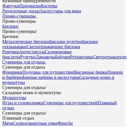
Кухонные принадлежности
Фартуки
Прихватки
Костеры
Разделочные доски
Аксессуары для вина
Промо-сувениры
Промо-сувениры
Брелоки
Промо-сувениры
/
Брелоки
Металлические брелоки
Брелоки рулетки
Брелоки
открывашки
Светоотражающие брелоки
Ремувки
Антистрессы
Силиконовые
браслеты
Рулетки
Ланьярды
Бейджи
Ретракторы
Светоотражатели
Сувениры для отдыха
Сувениры для отдыха
Фонарики
Подушки для путешествий
Багажные бирки
Пикник
и барбекю
Банные наборы и аксессуары
Складные ножи и
мультитулы
Сувениры для отдыха
/
Складные ножи и мультитулы
Мультитулы
Игры и головоломки
Сувениры для путешествий
Пляжный
отдых
Сувениры для отдыха
/
Пляжный отдых
Мячи
Солнцезащитные очки
Фрисби