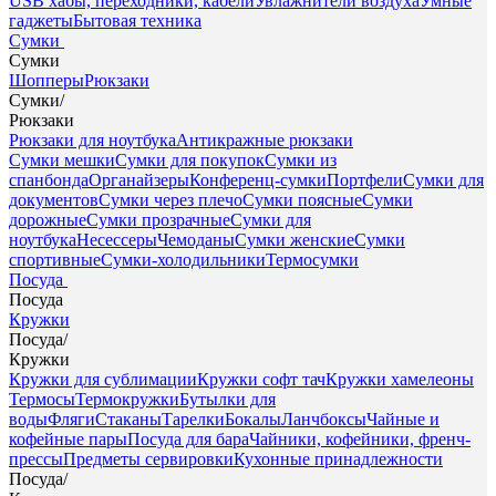
USB хабы, переходники, кабели
Увлажнители воздуха
Умные
гаджеты
Бытовая техника
Сумки
Сумки
Шопперы
Рюкзаки
Сумки
/
Рюкзаки
Рюкзаки для ноутбука
Антикражные рюкзаки
Сумки мешки
Сумки для покупок
Сумки из
спанбонда
Органайзеры
Конференц-сумки
Портфели
Сумки для
документов
Сумки через плечо
Сумки поясные
Сумки
дорожные
Сумки прозрачные
Сумки для
ноутбука
Несессеры
Чемоданы
Сумки женские
Сумки
спортивные
Сумки-холодильники
Термосумки
Посуда
Посуда
Кружки
Посуда
/
Кружки
Кружки для сублимации
Кружки софт тач
Кружки хамелеоны
Термосы
Термокружки
Бутылки для
воды
Фляги
Стаканы
Тарелки
Бокалы
Ланчбоксы
Чайные и
кофейные пары
Посуда для бара
Чайники, кофейники, френч-
прессы
Предметы сервировки
Кухонные принадлежности
Посуда
/