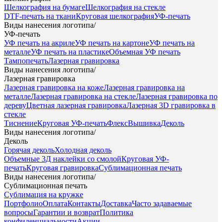
Шелкография на бумаге
Шелкография на стекле
DTF-печать на ткани
Круговая шелкография
УФ-печать
Виды нанесения логотипа
/
УФ-печать
УФ печать на акриле
УФ печать на картоне
УФ печать на
металле
УФ печать на пластике
Объемная УФ печать
Тампопечать
Лазерная гравировка
Виды нанесения логотипа
/
Лазерная гравировка
Лазерная гравировка на коже
Лазерная гравировка на
металле
Лазерная гравировка на стекле
Лазерная гравировка по
дереву
Цветная лазерная гравировка
Лазерная 3D гравировка в
стекле
Тиснение
Круговая УФ-печать
Флекс
Вышивка
Деколь
Виды нанесения логотипа
/
Деколь
Горячая деколь
Холодная деколь
Объемные 3Д наклейки со смолой
Круговая УФ-
печать
Круговая гравировка
Сублимационная печать
Виды нанесения логотипа
/
Сублимационная печать
Сублимация на кружке
Портфолио
Оплата
Контакты
Доставка
Часто задаваемые
вопросы
Гарантии и возврат
Политика
конфиденциальности
Акции