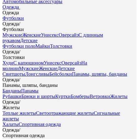
Автомобильные аксессуары
Одежда
Одежда
Футболки
Одежда
/
Футболки
Мужские
Женские
Унисекс
Оверсайз
С длинным
рукавом
Детские
Футболки поло
Майки
Толстовки
Одежда
/
Толстовки
Худи
С капюшоном
Унисекс
Оверсайз
На
молнии
Мужские
Женские
Детские
Свитшоты
Лонгсливы
Бейсболки
Панамы, шляпы, банданы
Одежда
/
Панамы, шляпы, банданы
Банданы
Панамы
Рубашки
Брюки и шорты
Куртки
Бомберы
Ветровки
Жилеты
Одежда
/
Жилеты
Теплые жилеты
Светоотражающие жилеты
Сигнальные
жилеты
Халаты
Спортивная одежда
Одежда
/
Спортивная одежда