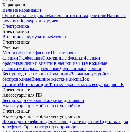
Карандаши
Вечные карандаши
Оригинальные ручки
Маркеры и текстовыделители
Наборы с
ручками
Футляры для ручек
Электроника
Электроника
Внешние аккумуляторы
Флешки
Электроника
/
Флешки
Металлические флешки
Пластиковые
флешки
Экофлешки
Стеклянные флешки
Флешки
браслеты
Флешки визитки
Флешки из ПВХ
Кожаные
флешки
Наборы с флешками
Деревянные флешки
Беспроводные колонки
Наушники
Зарядные устройства
беспроводные
Внешние жесткие диски
Док
станции
Метеостанции
Фитнес-браслеты
Аксессуары для ПК
Электроника
/
Аксессуары для ПК
Беспроводные мыши
Коврики для мыши
Аксессуары для мобильных устройств
Электроника
/
Аксессуары для мобильных устройств
Чехлы для телефонов
Держатели для телефонов
Подставки для
телефонов
Органайзеры для проводов