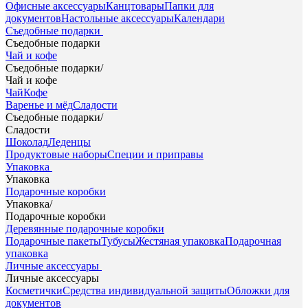
Офисные аксессуары
Канцтовары
Папки для
документов
Настольные аксессуары
Календари
Съедобные подарки
Съедобные подарки
Чай и кофе
Съедобные подарки
/
Чай и кофе
Чай
Кофе
Варенье и мёд
Сладости
Съедобные подарки
/
Сладости
Шоколад
Леденцы
Продуктовые наборы
Специи и приправы
Упаковка
Упаковка
Подарочные коробки
Упаковка
/
Подарочные коробки
Деревянные подарочные коробки
Подарочные пакеты
Тубусы
Жестяная упаковка
Подарочная
упаковка
Личные аксессуары
Личные аксессуары
Косметички
Средства индивидуальной защиты
Обложки для
документов