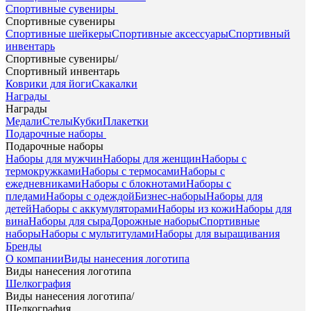
Спортивные сувениры
Спортивные сувениры
Спортивные шейкеры
Спортивные аксессуары
Спортивный
инвентарь
Спортивные сувениры
/
Спортивный инвентарь
Коврики для йоги
Скакалки
Награды
Награды
Медали
Стелы
Кубки
Плакетки
Подарочные наборы
Подарочные наборы
Наборы для мужчин
Наборы для женщин
Наборы с
термокружками
Наборы с термосами
Наборы с
ежедневниками
Наборы с блокнотами
Наборы с
пледами
Наборы с одеждой
Бизнес-наборы
Наборы для
детей
Наборы с аккумуляторами
Наборы из кожи
Наборы для
вина
Наборы для сыра
Дорожные наборы
Спортивные
наборы
Наборы с мультитулами
Наборы для выращивания
Бренды
О компании
Виды нанесения логотипа
Виды нанесения логотипа
Шелкография
Виды нанесения логотипа
/
Шелкография