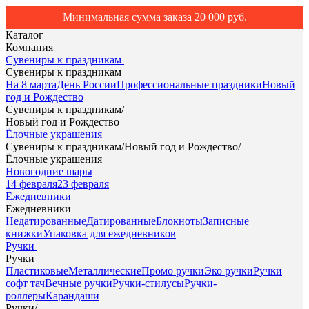
Минимальная сумма заказа 20 000 руб.
Каталог
Компания
Сувениры к праздникам
Сувениры к праздникам
На 8 марта
День России
Профессиональные праздники
Новый
год и Рождество
Сувениры к праздникам
/
Новый год и Рождество
Ёлочные украшения
Сувениры к праздникам
/
Новый год и Рождество
/
Ёлочные украшения
Новогодние шары
14 февраля
23 февраля
Ежедневники
Ежедневники
Недатированные
Датированные
Блокноты
Записные
книжки
Упаковка для ежедневников
Ручки
Ручки
Пластиковые
Металлические
Промо ручки
Эко ручки
Ручки
софт тач
Вечные ручки
Ручки-стилусы
Ручки-
роллеры
Карандаши
Ручки
/