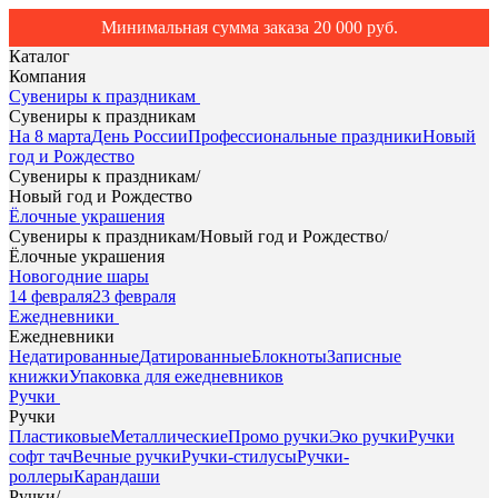
Минимальная сумма заказа 20 000 руб.
Каталог
Компания
Сувениры к праздникам
Сувениры к праздникам
На 8 марта
День России
Профессиональные праздники
Новый
год и Рождество
Сувениры к праздникам
/
Новый год и Рождество
Ёлочные украшения
Сувениры к праздникам
/
Новый год и Рождество
/
Ёлочные украшения
Новогодние шары
14 февраля
23 февраля
Ежедневники
Ежедневники
Недатированные
Датированные
Блокноты
Записные
книжки
Упаковка для ежедневников
Ручки
Ручки
Пластиковые
Металлические
Промо ручки
Эко ручки
Ручки
софт тач
Вечные ручки
Ручки-стилусы
Ручки-
роллеры
Карандаши
Ручки
/