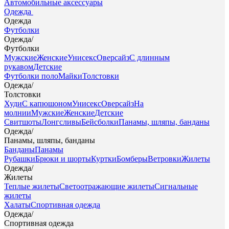
Автомобильные аксессуары
Одежда
Одежда
Футболки
Одежда
/
Футболки
Мужские
Женские
Унисекс
Оверсайз
С длинным
рукавом
Детские
Футболки поло
Майки
Толстовки
Одежда
/
Толстовки
Худи
С капюшоном
Унисекс
Оверсайз
На
молнии
Мужские
Женские
Детские
Свитшоты
Лонгсливы
Бейсболки
Панамы, шляпы, банданы
Одежда
/
Панамы, шляпы, банданы
Банданы
Панамы
Рубашки
Брюки и шорты
Куртки
Бомберы
Ветровки
Жилеты
Одежда
/
Жилеты
Теплые жилеты
Светоотражающие жилеты
Сигнальные
жилеты
Халаты
Спортивная одежда
Одежда
/
Спортивная одежда