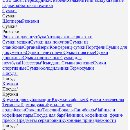
USB хабы, переходники, кабели
Увлажнители воздуха
Умные
гаджеты
Бытовая техника
Сумки
Сумки
Шопперы
Рюкзаки
Сумки
/
Рюкзаки
Рюкзаки для ноутбука
Антикражные рюкзаки
Сумки мешки
Сумки для покупок
Сумки из
спанбонда
Органайзеры
Конференц-сумки
Портфели
Сумки для
документов
Сумки через плечо
Сумки поясные
Сумки
дорожные
Сумки прозрачные
Сумки для
ноутбука
Несессеры
Чемоданы
Сумки женские
Сумки
спортивные
Сумки-холодильники
Термосумки
Посуда
Посуда
Кружки
Посуда
/
Кружки
Кружки для сублимации
Кружки софт тач
Кружки хамелеоны
Термосы
Термокружки
Бутылки для
воды
Фляги
Стаканы
Тарелки
Бокалы
Ланчбоксы
Чайные и
кофейные пары
Посуда для бара
Чайники, кофейники, френч-
прессы
Предметы сервировки
Кухонные принадлежности
Посуда
/