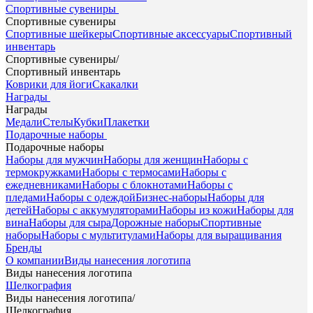
Спортивные сувениры
Спортивные сувениры
Спортивные шейкеры
Спортивные аксессуары
Спортивный
инвентарь
Спортивные сувениры
/
Спортивный инвентарь
Коврики для йоги
Скакалки
Награды
Награды
Медали
Стелы
Кубки
Плакетки
Подарочные наборы
Подарочные наборы
Наборы для мужчин
Наборы для женщин
Наборы с
термокружками
Наборы с термосами
Наборы с
ежедневниками
Наборы с блокнотами
Наборы с
пледами
Наборы с одеждой
Бизнес-наборы
Наборы для
детей
Наборы с аккумуляторами
Наборы из кожи
Наборы для
вина
Наборы для сыра
Дорожные наборы
Спортивные
наборы
Наборы с мультитулами
Наборы для выращивания
Бренды
О компании
Виды нанесения логотипа
Виды нанесения логотипа
Шелкография
Виды нанесения логотипа
/
Шелкография