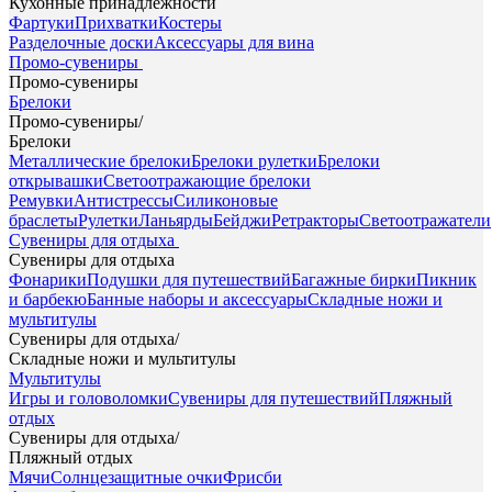
Кухонные принадлежности
Фартуки
Прихватки
Костеры
Разделочные доски
Аксессуары для вина
Промо-сувениры
Промо-сувениры
Брелоки
Промо-сувениры
/
Брелоки
Металлические брелоки
Брелоки рулетки
Брелоки
открывашки
Светоотражающие брелоки
Ремувки
Антистрессы
Силиконовые
браслеты
Рулетки
Ланьярды
Бейджи
Ретракторы
Светоотражатели
Сувениры для отдыха
Сувениры для отдыха
Фонарики
Подушки для путешествий
Багажные бирки
Пикник
и барбекю
Банные наборы и аксессуары
Складные ножи и
мультитулы
Сувениры для отдыха
/
Складные ножи и мультитулы
Мультитулы
Игры и головоломки
Сувениры для путешествий
Пляжный
отдых
Сувениры для отдыха
/
Пляжный отдых
Мячи
Солнцезащитные очки
Фрисби