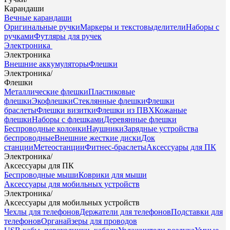
Карандаши
Вечные карандаши
Оригинальные ручки
Маркеры и текстовыделители
Наборы с
ручками
Футляры для ручек
Электроника
Электроника
Внешние аккумуляторы
Флешки
Электроника
/
Флешки
Металлические флешки
Пластиковые
флешки
Экофлешки
Стеклянные флешки
Флешки
браслеты
Флешки визитки
Флешки из ПВХ
Кожаные
флешки
Наборы с флешками
Деревянные флешки
Беспроводные колонки
Наушники
Зарядные устройства
беспроводные
Внешние жесткие диски
Док
станции
Метеостанции
Фитнес-браслеты
Аксессуары для ПК
Электроника
/
Аксессуары для ПК
Беспроводные мыши
Коврики для мыши
Аксессуары для мобильных устройств
Электроника
/
Аксессуары для мобильных устройств
Чехлы для телефонов
Держатели для телефонов
Подставки для
телефонов
Органайзеры для проводов