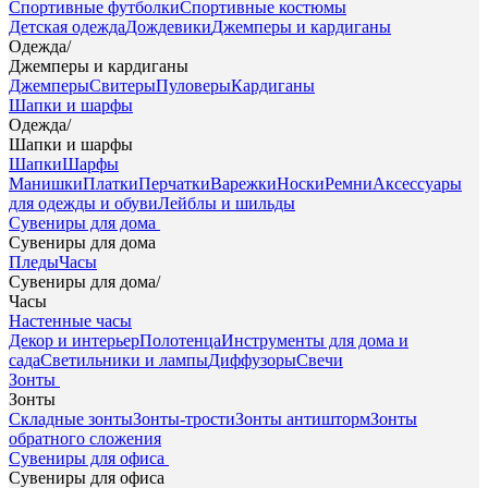
Спортивные футболки
Спортивные костюмы
Детская одежда
Дождевики
Джемперы и кардиганы
Одежда
/
Джемперы и кардиганы
Джемперы
Свитеры
Пуловеры
Кардиганы
Шапки и шарфы
Одежда
/
Шапки и шарфы
Шапки
Шарфы
Манишки
Платки
Перчатки
Варежки
Носки
Ремни
Аксессуары
для одежды и обуви
Лейблы и шильды
Сувениры для дома
Сувениры для дома
Пледы
Часы
Сувениры для дома
/
Часы
Настенные часы
Декор и интерьер
Полотенца
Инструменты для дома и
сада
Светильники и лампы
Диффузоры
Свечи
Зонты
Зонты
Складные зонты
Зонты-трости
Зонты антишторм
Зонты
обратного сложения
Сувениры для офиса
Сувениры для офиса