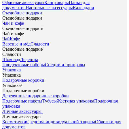
Офисные аксессуары
Канцтовары
Папки для
документов
Настольные аксессуары
Календари
Съедобные подарки
Съедобные подарки
Чай и кофе
Съедобные подарки
/
Чай и кофе
Чай
Кофе
Варенье и мёд
Сладости
Съедобные подарки
/
Сладости
Шоколад
Леденцы
Продуктовые наборы
Специи и приправы
Упаковка
Упаковка
Подарочные коробки
Упаковка
/
Подарочные коробки
Деревянные подарочные коробки
Подарочные пакеты
Тубусы
Жестяная упаковка
Подарочная
упаковка
Личные аксессуары
Личные аксессуары
Косметички
Средства индивидуальной защиты
Обложки для
документов