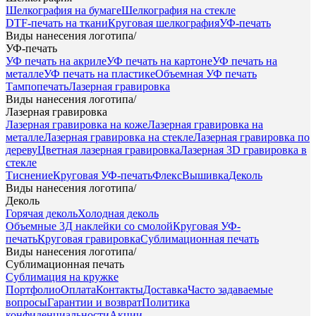
Шелкография на бумаге
Шелкография на стекле
DTF-печать на ткани
Круговая шелкография
УФ-печать
Виды нанесения логотипа
/
УФ-печать
УФ печать на акриле
УФ печать на картоне
УФ печать на
металле
УФ печать на пластике
Объемная УФ печать
Тампопечать
Лазерная гравировка
Виды нанесения логотипа
/
Лазерная гравировка
Лазерная гравировка на коже
Лазерная гравировка на
металле
Лазерная гравировка на стекле
Лазерная гравировка по
дереву
Цветная лазерная гравировка
Лазерная 3D гравировка в
стекле
Тиснение
Круговая УФ-печать
Флекс
Вышивка
Деколь
Виды нанесения логотипа
/
Деколь
Горячая деколь
Холодная деколь
Объемные 3Д наклейки со смолой
Круговая УФ-
печать
Круговая гравировка
Сублимационная печать
Виды нанесения логотипа
/
Сублимационная печать
Сублимация на кружке
Портфолио
Оплата
Контакты
Доставка
Часто задаваемые
вопросы
Гарантии и возврат
Политика
конфиденциальности
Акции