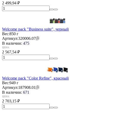
2 499,94
₽
Welcome pack "Business suite", черный
Вес:
850 г
Артикул:
320006.07
В наличии:
475
ЦЕНА:
2 567,54
₽
Welcome pack "Color Refine", красный
Вес:
949 г
Артикул:
187908.01
В наличии:
671
ЦЕНА:
2 703,15
₽