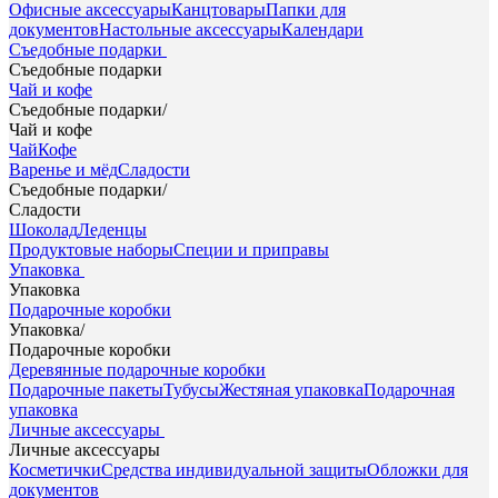
Офисные аксессуары
Канцтовары
Папки для
документов
Настольные аксессуары
Календари
Съедобные подарки
Съедобные подарки
Чай и кофе
Съедобные подарки
/
Чай и кофе
Чай
Кофе
Варенье и мёд
Сладости
Съедобные подарки
/
Сладости
Шоколад
Леденцы
Продуктовые наборы
Специи и приправы
Упаковка
Упаковка
Подарочные коробки
Упаковка
/
Подарочные коробки
Деревянные подарочные коробки
Подарочные пакеты
Тубусы
Жестяная упаковка
Подарочная
упаковка
Личные аксессуары
Личные аксессуары
Косметички
Средства индивидуальной защиты
Обложки для
документов