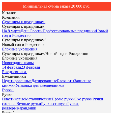
Минимальная сумма заказа 20 000 руб.
Каталог
Компания
Сувениры к праздникам
Сувениры к праздникам
На 8 марта
День России
Профессиональные праздники
Новый
год и Рождество
Сувениры к праздникам
/
Новый год и Рождество
Ёлочные украшения
Сувениры к праздникам
/
Новый год и Рождество
/
Ёлочные украшения
Новогодние шары
14 февраля
23 февраля
Ежедневники
Ежедневники
Недатированные
Датированные
Блокноты
Записные
книжки
Упаковка для ежедневников
Ручки
Ручки
Пластиковые
Металлические
Промо ручки
Эко ручки
Ручки
софт тач
Вечные ручки
Ручки-стилусы
Ручки-
роллеры
Карандаши
Ручки
/