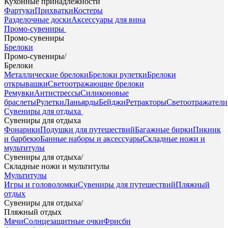
Кухонные принадлежности
Фартуки
Прихватки
Костеры
Разделочные доски
Аксессуары для вина
Промо-сувениры
Промо-сувениры
Брелоки
Промо-сувениры
/
Брелоки
Металлические брелоки
Брелоки рулетки
Брелоки
открывашки
Светоотражающие брелоки
Ремувки
Антистрессы
Силиконовые
браслеты
Рулетки
Ланьярды
Бейджи
Ретракторы
Светоотражатели
Сувениры для отдыха
Сувениры для отдыха
Фонарики
Подушки для путешествий
Багажные бирки
Пикник
и барбекю
Банные наборы и аксессуары
Складные ножи и
мультитулы
Сувениры для отдыха
/
Складные ножи и мультитулы
Мультитулы
Игры и головоломки
Сувениры для путешествий
Пляжный
отдых
Сувениры для отдыха
/
Пляжный отдых
Мячи
Солнцезащитные очки
Фрисби