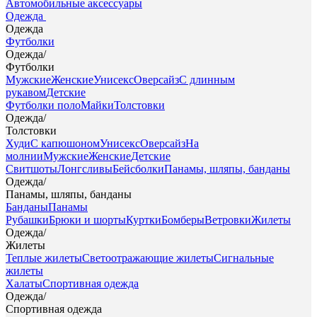
Автомобильные аксессуары
Одежда
Одежда
Футболки
Одежда
/
Футболки
Мужские
Женские
Унисекс
Оверсайз
С длинным
рукавом
Детские
Футболки поло
Майки
Толстовки
Одежда
/
Толстовки
Худи
С капюшоном
Унисекс
Оверсайз
На
молнии
Мужские
Женские
Детские
Свитшоты
Лонгсливы
Бейсболки
Панамы, шляпы, банданы
Одежда
/
Панамы, шляпы, банданы
Банданы
Панамы
Рубашки
Брюки и шорты
Куртки
Бомберы
Ветровки
Жилеты
Одежда
/
Жилеты
Теплые жилеты
Светоотражающие жилеты
Сигнальные
жилеты
Халаты
Спортивная одежда
Одежда
/
Спортивная одежда