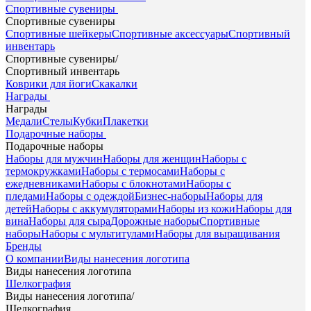
Спортивные сувениры
Спортивные сувениры
Спортивные шейкеры
Спортивные аксессуары
Спортивный
инвентарь
Спортивные сувениры
/
Спортивный инвентарь
Коврики для йоги
Скакалки
Награды
Награды
Медали
Стелы
Кубки
Плакетки
Подарочные наборы
Подарочные наборы
Наборы для мужчин
Наборы для женщин
Наборы с
термокружками
Наборы с термосами
Наборы с
ежедневниками
Наборы с блокнотами
Наборы с
пледами
Наборы с одеждой
Бизнес-наборы
Наборы для
детей
Наборы с аккумуляторами
Наборы из кожи
Наборы для
вина
Наборы для сыра
Дорожные наборы
Спортивные
наборы
Наборы с мультитулами
Наборы для выращивания
Бренды
О компании
Виды нанесения логотипа
Виды нанесения логотипа
Шелкография
Виды нанесения логотипа
/
Шелкография