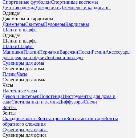
Спортивные футболки
Спортивные костюмы
Детская одежда
Дождевики
Джемперы и кардиганы
Одежда
/
Джемперы и кардиганы
Джемперы
Свитеры
Пуловеры
Кардиганы
Шапки и шарфы
Одежда
/
Шапки и шарфы
Шапки
Шарфы
Манишки
Платки
Перчатки
Варежки
Носки
Ремни
Аксессуары
для одежды и обуви
Лейблы и шильды
Сувениры для дома
Сувениры для дома
Пледы
Часы
Сувениры для дома
/
Часы
Настенные часы
Декор и интерьер
Полотенца
Инструменты для дома и
сада
Светильники и лампы
Диффузоры
Свечи
Зонты
Зонты
Складные зонты
Зонты-трости
Зонты антишторм
Зонты
обратного сложения
Сувениры для офиса
Сувениры для офиса