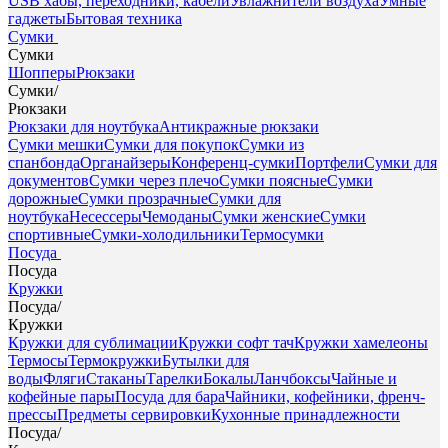
USB хабы, переходники, кабели
Увлажнители воздуха
Умные
гаджеты
Бытовая техника
Сумки
Сумки
Шопперы
Рюкзаки
Сумки
/
Рюкзаки
Рюкзаки для ноутбука
Антикражные рюкзаки
Сумки мешки
Сумки для покупок
Сумки из
спанбонда
Органайзеры
Конференц-сумки
Портфели
Сумки для
документов
Сумки через плечо
Сумки поясные
Сумки
дорожные
Сумки прозрачные
Сумки для
ноутбука
Несессеры
Чемоданы
Сумки женские
Сумки
спортивные
Сумки-холодильники
Термосумки
Посуда
Посуда
Кружки
Посуда
/
Кружки
Кружки для сублимации
Кружки софт тач
Кружки хамелеоны
Термосы
Термокружки
Бутылки для
воды
Фляги
Стаканы
Тарелки
Бокалы
Ланчбоксы
Чайные и
кофейные пары
Посуда для бара
Чайники, кофейники, френч-
прессы
Предметы сервировки
Кухонные принадлежности
Посуда
/