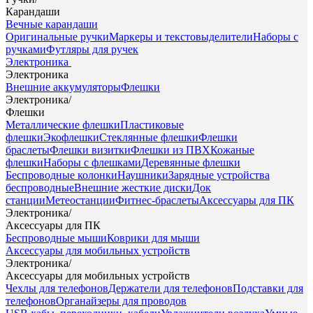
Карандаши
Вечные карандаши
Оригинальные ручки
Маркеры и текстовыделители
Наборы с
ручками
Футляры для ручек
Электроника
Электроника
Внешние аккумуляторы
Флешки
Электроника
/
Флешки
Металлические флешки
Пластиковые
флешки
Экофлешки
Стеклянные флешки
Флешки
браслеты
Флешки визитки
Флешки из ПВХ
Кожаные
флешки
Наборы с флешками
Деревянные флешки
Беспроводные колонки
Наушники
Зарядные устройства
беспроводные
Внешние жесткие диски
Док
станции
Метеостанции
Фитнес-браслеты
Аксессуары для ПК
Электроника
/
Аксессуары для ПК
Беспроводные мыши
Коврики для мыши
Аксессуары для мобильных устройств
Электроника
/
Аксессуары для мобильных устройств
Чехлы для телефонов
Держатели для телефонов
Подставки для
телефонов
Органайзеры для проводов