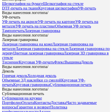
Шелкография на бумаге
Шелкография на стекле
DTF-печать на ткани
Круговая шелкография
УФ-печать
Виды нанесения логотипа
/
УФ-печать
УФ печать на акриле
УФ печать на картоне
УФ печать на
металле
УФ печать на пластике
Объемная УФ печать
Тампопечать
Лазерная гравировка
Виды нанесения логотипа
/
Лазерная гравировка
Лазерная гравировка на коже
Лазерная гравировка на
металле
Лазерная гравировка на стекле
Лазерная гравировка по
дереву
Цветная лазерная гравировка
Лазерная 3D гравировка в
стекле
Тиснение
Круговая УФ-печать
Флекс
Вышивка
Деколь
Виды нанесения логотипа
/
Деколь
Горячая деколь
Холодная деколь
Объемные 3Д наклейки со смолой
Круговая УФ-
печать
Круговая гравировка
Сублимационная печать
Виды нанесения логотипа
/
Сублимационная печать
Сублимация на кружке
Портфолио
Оплата
Контакты
Доставка
Часто задаваемые
вопросы
Гарантии и возврат
Политика
конфиденциальности
Акции