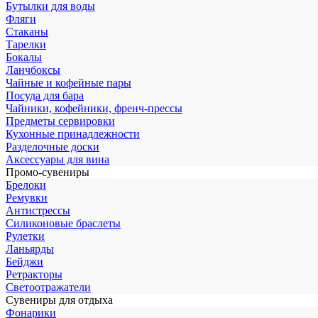
Бутылки для воды
Фляги
Стаканы
Тарелки
Бокалы
Ланчбоксы
Чайные и кофейные пары
Посуда для бара
Чайники, кофейники, френч-прессы
Предметы сервировки
Кухонные принадлежности
Разделочные доски
Аксессуары для вина
Промо-сувениры
Брелоки
Ремувки
Антистрессы
Силиконовые браслеты
Рулетки
Ланьярды
Бейджи
Ретракторы
Светоотражатели
Сувениры для отдыха
Фонарики