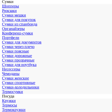
Сумки
Шопперы
Рюкзаки
Сумки мешки
Сумки для покупок
Сумки из спанбонда
Органайзеры
Конференц-сумки
Портфели
Сумки для документов
Сумки через плечо
Сумки поясные
Сумки дорожные
Сумки прозрачные
Сумки для ноутбука
Несессеры
Чемоданы
Сумки женские
Сумки спортивные
Сумки-холодильники
Термосумки
Посуда
Кружки
Термосы
Термокружки