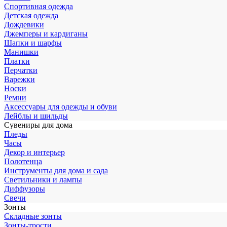
Спортивная одежда
Детская одежда
Дождевики
Джемперы и кардиганы
Шапки и шарфы
Манишки
Платки
Перчатки
Варежки
Носки
Ремни
Аксессуары для одежды и обуви
Лейблы и шильды
Сувениры для дома
Пледы
Часы
Декор и интерьер
Полотенца
Инструменты для дома и сада
Светильники и лампы
Диффузоры
Свечи
Зонты
Складные зонты
Зонты-трости