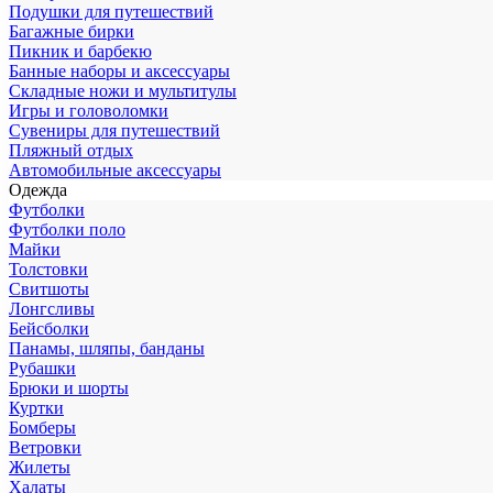
Подушки для путешествий
Багажные бирки
Пикник и барбекю
Банные наборы и аксессуары
Складные ножи и мультитулы
Игры и головоломки
Сувениры для путешествий
Пляжный отдых
Автомобильные аксессуары
Одежда
Футболки
Футболки поло
Майки
Толстовки
Свитшоты
Лонгсливы
Бейсболки
Панамы, шляпы, банданы
Рубашки
Брюки и шорты
Куртки
Бомберы
Ветровки
Жилеты
Халаты