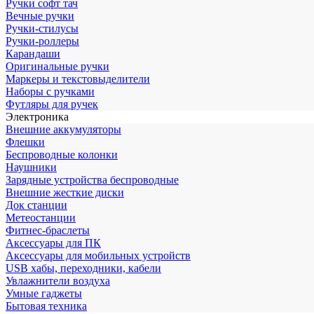
Ручки софт тач
Вечные ручки
Ручки-стилусы
Ручки-роллеры
Карандаши
Оригинальные ручки
Маркеры и текстовыделители
Наборы с ручками
Футляры для ручек
Электроника
Внешние аккумуляторы
Флешки
Беспроводные колонки
Наушники
Зарядные устройства беспроводные
Внешние жесткие диски
Док станции
Метеостанции
Фитнес-браслеты
Аксессуары для ПК
Аксессуары для мобильных устройств
USB хабы, переходники, кабели
Увлажнители воздуха
Умные гаджеты
Бытовая техника