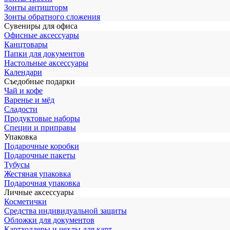
Зонты антишторм
Зонты обратного сложения
Сувениры для офиса
Офисные аксессуары
Канцтовары
Папки для документов
Настольные аксессуары
Календари
Съедобные подарки
Чай и кофе
Варенье и мёд
Сладости
Продуктовые наборы
Специи и приправы
Упаковка
Подарочные коробки
Подарочные пакеты
Тубусы
Жестяная упаковка
Подарочная упаковка
Личные аксессуары
Косметички
Средства индивидуальной защиты
Обложки для документов
Картхолдеры и чехлы для карт