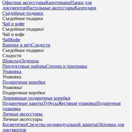
Офисные аксессуары
Канцтовары
Папки для
документов
Настольные аксессуары
Календари
Съедобные подарки
Съедобные подарки
Чай и кофе
Съедобные подарки
/
Чай и кофе
Чай
Кофе
Варенье и мёд
Сладости
Съедобные подарки
/
Сладости
Шоколад
Леденцы
Продуктовые наборы
Специи и приправы
Упаковка
Упаковка
Подарочные коробки
Упаковка
/
Подарочные коробки
Деревянные подарочные коробки
Подарочные пакеты
Тубусы
Жестяная упаковка
Подарочная
упаковка
Личные аксессуары
Личные аксессуары
Косметички
Средства индивидуальной защиты
Обложки для
документов