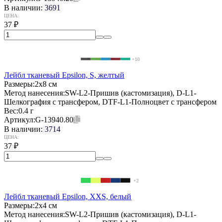
В наличии:
3691
ЦЕНА:
37
₽
+10
Лейбл тканевый Epsilon, S, желтый
Размеры:
2х8 см
Метод нанесения:
SW-L2-Пришив (кастомизация), D-L1-
Шелкография с трансфером, DTF-L1-Полноцвет с трансфером
Вес:
0.4 г
Артикул:
G-13940.80
В наличии:
3714
ЦЕНА:
37
₽
+2
Лейбл тканевый Epsilon, XXS, белый
Размеры:
2х4 см
Метод нанесения:
SW-L2-Пришив (кастомизация), D-L1-