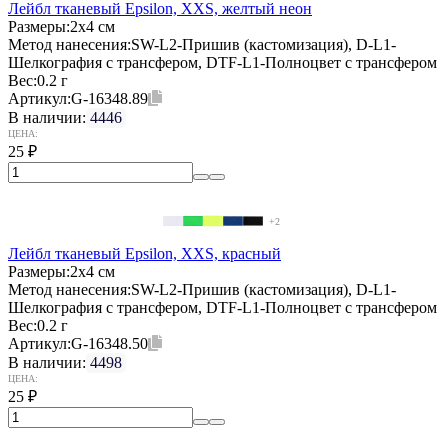
Лейбл тканевый Epsilon, XXS, желтый неон
Размеры:
2х4 см
Метод нанесения:
SW-L2-Пришив (кастомизация), D-L1-
Шелкография с трансфером, DTF-L1-Полноцвет с трансфером
Вес:
0.2 г
Артикул:
G-16348.89
В наличии:
4446
ЦЕНА:
25
₽
+2
Лейбл тканевый Epsilon, XXS, красный
Размеры:
2х4 см
Метод нанесения:
SW-L2-Пришив (кастомизация), D-L1-
Шелкография с трансфером, DTF-L1-Полноцвет с трансфером
Вес:
0.2 г
Артикул:
G-16348.50
В наличии:
4498
ЦЕНА:
25
₽