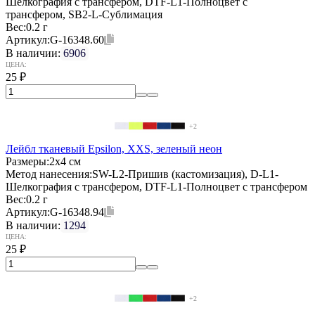
Шелкография с трансфером, DTF-L1-Полноцвет с
трансфером, SB2-L-Сублимация
Вес:
0.2 г
Артикул:
G-16348.60
В наличии:
6906
ЦЕНА:
25
₽
+2
Лейбл тканевый Epsilon, XXS, зеленый неон
Размеры:
2х4 см
Метод нанесения:
SW-L2-Пришив (кастомизация), D-L1-
Шелкография с трансфером, DTF-L1-Полноцвет с трансфером
Вес:
0.2 г
Артикул:
G-16348.94
В наличии:
1294
ЦЕНА:
25
₽
+2