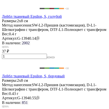
+10
Лейбл тканевый Epsilon, S, голубой
Размеры:
2х8 см
Метод нанесения:
SW-L2-Пришив (кастомизация), D-L1-
Шелкография с трансфером, DTF-L1-Полноцвет с трансфером
Вес:
0.4 г
Артикул:
G-13940.14
В наличии:
2002
ЦЕНА:
37
₽
+10
Лейбл тканевый Epsilon, S, бордовый
Размеры:
2х8 см
Метод нанесения:
SW-L2-Пришив (кастомизация), D-L1-
Шелкография с трансфером, DTF-L1-Полноцвет с трансфером
Вес:
0.43 г
Артикул:
G-13940.55
В наличии:
851
ЦЕНА: