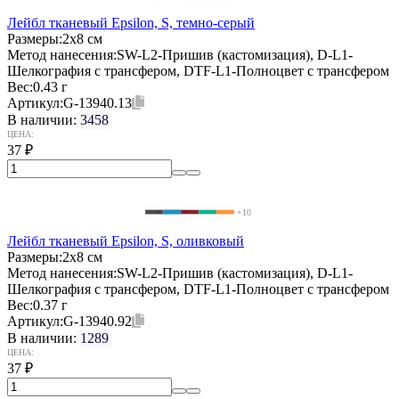
Лейбл тканевый Epsilon, S, темно-серый
Размеры:
2х8 см
Метод нанесения:
SW-L2-Пришив (кастомизация), D-L1-
Шелкография с трансфером, DTF-L1-Полноцвет с трансфером
Вес:
0.43 г
Артикул:
G-13940.13
В наличии:
3458
ЦЕНА:
37
₽
+10
Лейбл тканевый Epsilon, S, оливковый
Размеры:
2х8 см
Метод нанесения:
SW-L2-Пришив (кастомизация), D-L1-
Шелкография с трансфером, DTF-L1-Полноцвет с трансфером
Вес:
0.37 г
Артикул:
G-13940.92
В наличии:
1289
ЦЕНА:
37
₽