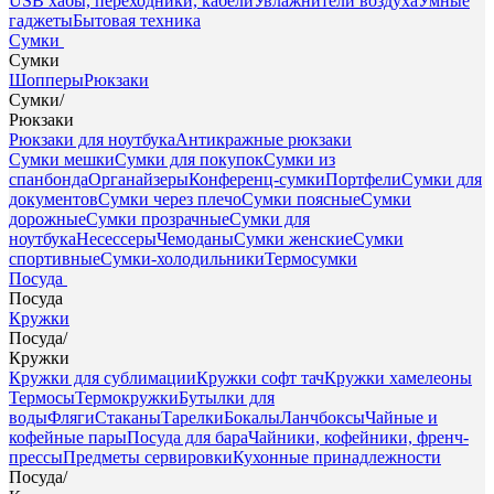
USB хабы, переходники, кабели
Увлажнители воздуха
Умные
гаджеты
Бытовая техника
Сумки
Сумки
Шопперы
Рюкзаки
Сумки
/
Рюкзаки
Рюкзаки для ноутбука
Антикражные рюкзаки
Сумки мешки
Сумки для покупок
Сумки из
спанбонда
Органайзеры
Конференц-сумки
Портфели
Сумки для
документов
Сумки через плечо
Сумки поясные
Сумки
дорожные
Сумки прозрачные
Сумки для
ноутбука
Несессеры
Чемоданы
Сумки женские
Сумки
спортивные
Сумки-холодильники
Термосумки
Посуда
Посуда
Кружки
Посуда
/
Кружки
Кружки для сублимации
Кружки софт тач
Кружки хамелеоны
Термосы
Термокружки
Бутылки для
воды
Фляги
Стаканы
Тарелки
Бокалы
Ланчбоксы
Чайные и
кофейные пары
Посуда для бара
Чайники, кофейники, френч-
прессы
Предметы сервировки
Кухонные принадлежности
Посуда
/