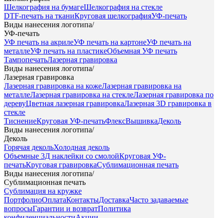
Шелкография на бумаге
Шелкография на стекле
DTF-печать на ткани
Круговая шелкография
УФ-печать
Виды нанесения логотипа
/
УФ-печать
УФ печать на акриле
УФ печать на картоне
УФ печать на
металле
УФ печать на пластике
Объемная УФ печать
Тампопечать
Лазерная гравировка
Виды нанесения логотипа
/
Лазерная гравировка
Лазерная гравировка на коже
Лазерная гравировка на
металле
Лазерная гравировка на стекле
Лазерная гравировка по
дереву
Цветная лазерная гравировка
Лазерная 3D гравировка в
стекле
Тиснение
Круговая УФ-печать
Флекс
Вышивка
Деколь
Виды нанесения логотипа
/
Деколь
Горячая деколь
Холодная деколь
Объемные 3Д наклейки со смолой
Круговая УФ-
печать
Круговая гравировка
Сублимационная печать
Виды нанесения логотипа
/
Сублимационная печать
Сублимация на кружке
Портфолио
Оплата
Контакты
Доставка
Часто задаваемые
вопросы
Гарантии и возврат
Политика
конфиденциальности
Акции