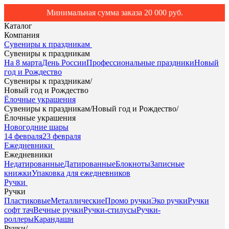
Минимальная сумма заказа 20 000 руб.
Каталог
Компания
Сувениры к праздникам
Сувениры к праздникам
На 8 марта
День России
Профессиональные праздники
Новый
год и Рождество
Сувениры к праздникам
/
Новый год и Рождество
Ёлочные украшения
Сувениры к праздникам
/
Новый год и Рождество
/
Ёлочные украшения
Новогодние шары
14 февраля
23 февраля
Ежедневники
Ежедневники
Недатированные
Датированные
Блокноты
Записные
книжки
Упаковка для ежедневников
Ручки
Ручки
Пластиковые
Металлические
Промо ручки
Эко ручки
Ручки
софт тач
Вечные ручки
Ручки-стилусы
Ручки-
роллеры
Карандаши
Ручки
/