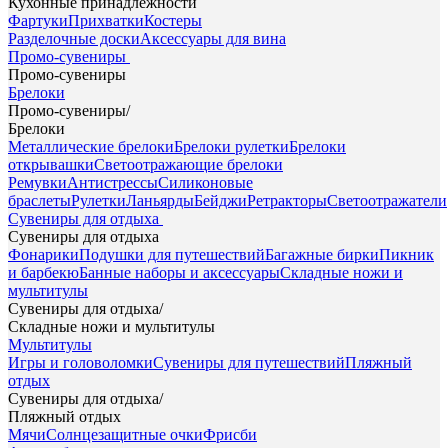
Кухонные принадлежности
Фартуки
Прихватки
Костеры
Разделочные доски
Аксессуары для вина
Промо-сувениры
Промо-сувениры
Брелоки
Промо-сувениры
/
Брелоки
Металлические брелоки
Брелоки рулетки
Брелоки
открывашки
Светоотражающие брелоки
Ремувки
Антистрессы
Силиконовые
браслеты
Рулетки
Ланьярды
Бейджи
Ретракторы
Светоотражатели
Сувениры для отдыха
Сувениры для отдыха
Фонарики
Подушки для путешествий
Багажные бирки
Пикник
и барбекю
Банные наборы и аксессуары
Складные ножи и
мультитулы
Сувениры для отдыха
/
Складные ножи и мультитулы
Мультитулы
Игры и головоломки
Сувениры для путешествий
Пляжный
отдых
Сувениры для отдыха
/
Пляжный отдых
Мячи
Солнцезащитные очки
Фрисби