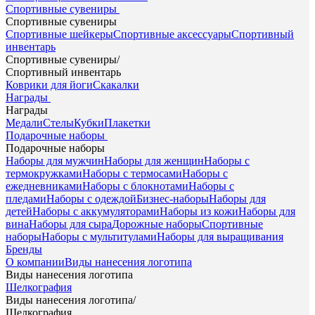
Спортивные сувениры
Спортивные сувениры
Спортивные шейкеры
Спортивные аксессуары
Спортивный
инвентарь
Спортивные сувениры
/
Спортивный инвентарь
Коврики для йоги
Скакалки
Награды
Награды
Медали
Стелы
Кубки
Плакетки
Подарочные наборы
Подарочные наборы
Наборы для мужчин
Наборы для женщин
Наборы с
термокружками
Наборы с термосами
Наборы с
ежедневниками
Наборы с блокнотами
Наборы с
пледами
Наборы с одеждой
Бизнес-наборы
Наборы для
детей
Наборы с аккумуляторами
Наборы из кожи
Наборы для
вина
Наборы для сыра
Дорожные наборы
Спортивные
наборы
Наборы с мультитулами
Наборы для выращивания
Бренды
О компании
Виды нанесения логотипа
Виды нанесения логотипа
Шелкография
Виды нанесения логотипа
/
Шелкография