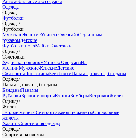
Автомобильные аксессуары
Одежда
Одежда
Футболки
Одежда
/
Футболки
Мужские
Женские
Унисекс
Оверсайз
С длинным
рукавом
Детские
Футболки поло
Майки
Толстовки
Одежда
/
Толстовки
Худи
С капюшоном
Унисекс
Оверсайз
На
молнии
Мужские
Женские
Детские
Свитшоты
Лонгсливы
Бейсболки
Панамы, шляпы, банданы
Одежда
/
Панамы, шляпы, банданы
Банданы
Панамы
Рубашки
Брюки и шорты
Куртки
Бомберы
Ветровки
Жилеты
Одежда
/
Жилеты
Теплые жилеты
Светоотражающие жилеты
Сигнальные
жилеты
Халаты
Спортивная одежда
Одежда
/
Спортивная одежда