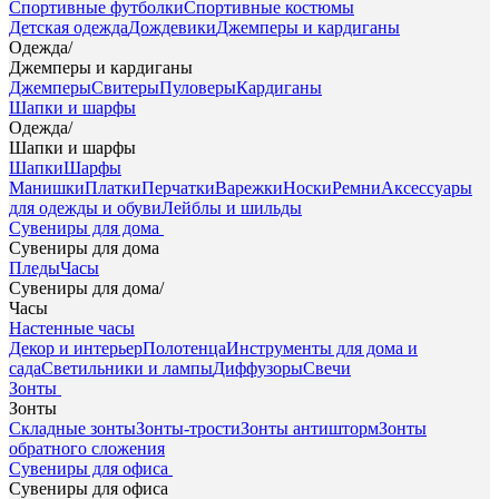
Спортивные футболки
Спортивные костюмы
Детская одежда
Дождевики
Джемперы и кардиганы
Одежда
/
Джемперы и кардиганы
Джемперы
Свитеры
Пуловеры
Кардиганы
Шапки и шарфы
Одежда
/
Шапки и шарфы
Шапки
Шарфы
Манишки
Платки
Перчатки
Варежки
Носки
Ремни
Аксессуары
для одежды и обуви
Лейблы и шильды
Сувениры для дома
Сувениры для дома
Пледы
Часы
Сувениры для дома
/
Часы
Настенные часы
Декор и интерьер
Полотенца
Инструменты для дома и
сада
Светильники и лампы
Диффузоры
Свечи
Зонты
Зонты
Складные зонты
Зонты-трости
Зонты антишторм
Зонты
обратного сложения
Сувениры для офиса
Сувениры для офиса