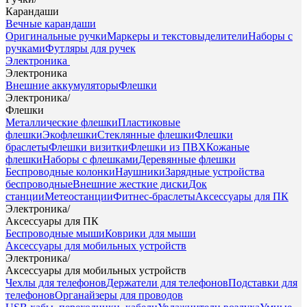
Карандаши
Вечные карандаши
Оригинальные ручки
Маркеры и текстовыделители
Наборы с
ручками
Футляры для ручек
Электроника
Электроника
Внешние аккумуляторы
Флешки
Электроника
/
Флешки
Металлические флешки
Пластиковые
флешки
Экофлешки
Стеклянные флешки
Флешки
браслеты
Флешки визитки
Флешки из ПВХ
Кожаные
флешки
Наборы с флешками
Деревянные флешки
Беспроводные колонки
Наушники
Зарядные устройства
беспроводные
Внешние жесткие диски
Док
станции
Метеостанции
Фитнес-браслеты
Аксессуары для ПК
Электроника
/
Аксессуары для ПК
Беспроводные мыши
Коврики для мыши
Аксессуары для мобильных устройств
Электроника
/
Аксессуары для мобильных устройств
Чехлы для телефонов
Держатели для телефонов
Подставки для
телефонов
Органайзеры для проводов