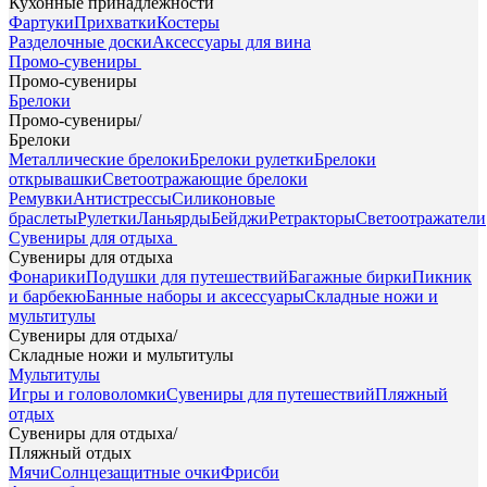
Кухонные принадлежности
Фартуки
Прихватки
Костеры
Разделочные доски
Аксессуары для вина
Промо-сувениры
Промо-сувениры
Брелоки
Промо-сувениры
/
Брелоки
Металлические брелоки
Брелоки рулетки
Брелоки
открывашки
Светоотражающие брелоки
Ремувки
Антистрессы
Силиконовые
браслеты
Рулетки
Ланьярды
Бейджи
Ретракторы
Светоотражатели
Сувениры для отдыха
Сувениры для отдыха
Фонарики
Подушки для путешествий
Багажные бирки
Пикник
и барбекю
Банные наборы и аксессуары
Складные ножи и
мультитулы
Сувениры для отдыха
/
Складные ножи и мультитулы
Мультитулы
Игры и головоломки
Сувениры для путешествий
Пляжный
отдых
Сувениры для отдыха
/
Пляжный отдых
Мячи
Солнцезащитные очки
Фрисби