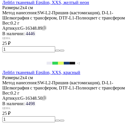
Лейбл тканевый Epsilon, XXS, желтый неон
Размеры:
2х4 см
Метод нанесения:
SW-L2-Пришив (кастомизация), D-L1-
Шелкография с трансфером, DTF-L1-Полноцвет с трансфером
Вес:
0.2 г
Артикул:
G-16348.89
В наличии:
4446
ЦЕНА:
25
₽
+2
Лейбл тканевый Epsilon, XXS, красный
Размеры:
2х4 см
Метод нанесения:
SW-L2-Пришив (кастомизация), D-L1-
Шелкография с трансфером, DTF-L1-Полноцвет с трансфером
Вес:
0.2 г
Артикул:
G-16348.50
В наличии:
4498
ЦЕНА:
25
₽