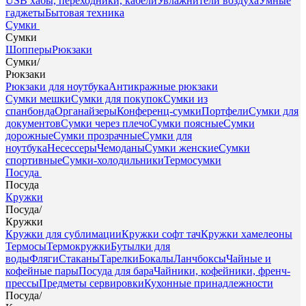
USB хабы, переходники, кабели
Увлажнители воздуха
Умные
гаджеты
Бытовая техника
Сумки
Сумки
Шопперы
Рюкзаки
Сумки
/
Рюкзаки
Рюкзаки для ноутбука
Антикражные рюкзаки
Сумки мешки
Сумки для покупок
Сумки из
спанбонда
Органайзеры
Конференц-сумки
Портфели
Сумки для
документов
Сумки через плечо
Сумки поясные
Сумки
дорожные
Сумки прозрачные
Сумки для
ноутбука
Несессеры
Чемоданы
Сумки женские
Сумки
спортивные
Сумки-холодильники
Термосумки
Посуда
Посуда
Кружки
Посуда
/
Кружки
Кружки для сублимации
Кружки софт тач
Кружки хамелеоны
Термосы
Термокружки
Бутылки для
воды
Фляги
Стаканы
Тарелки
Бокалы
Ланчбоксы
Чайные и
кофейные пары
Посуда для бара
Чайники, кофейники, френч-
прессы
Предметы сервировки
Кухонные принадлежности
Посуда
/