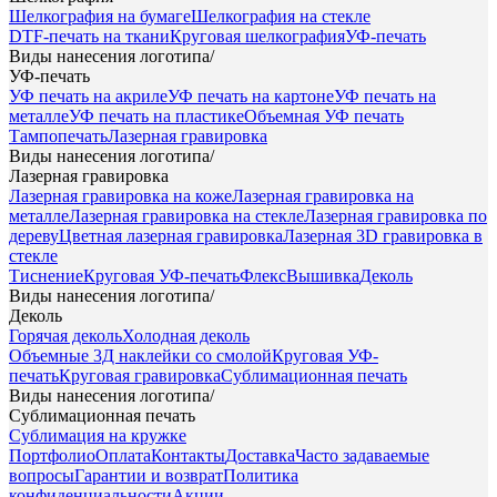
Шелкография на бумаге
Шелкография на стекле
DTF-печать на ткани
Круговая шелкография
УФ-печать
Виды нанесения логотипа
/
УФ-печать
УФ печать на акриле
УФ печать на картоне
УФ печать на
металле
УФ печать на пластике
Объемная УФ печать
Тампопечать
Лазерная гравировка
Виды нанесения логотипа
/
Лазерная гравировка
Лазерная гравировка на коже
Лазерная гравировка на
металле
Лазерная гравировка на стекле
Лазерная гравировка по
дереву
Цветная лазерная гравировка
Лазерная 3D гравировка в
стекле
Тиснение
Круговая УФ-печать
Флекс
Вышивка
Деколь
Виды нанесения логотипа
/
Деколь
Горячая деколь
Холодная деколь
Объемные 3Д наклейки со смолой
Круговая УФ-
печать
Круговая гравировка
Сублимационная печать
Виды нанесения логотипа
/
Сублимационная печать
Сублимация на кружке
Портфолио
Оплата
Контакты
Доставка
Часто задаваемые
вопросы
Гарантии и возврат
Политика
конфиденциальности
Акции