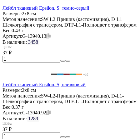
Лейбл тканевый Epsilon, S, темно-серый
Размеры:
2х8 см
Метод нанесения:
SW-L2-Пришив (кастомизация), D-L1-
Шелкография с трансфером, DTF-L1-Полноцвет с трансфером
Вес:
0.43 г
Артикул:
G-13940.13
В наличии:
3458
ЦЕНА:
37
₽
+10
Лейбл тканевый Epsilon, S, оливковый
Размеры:
2х8 см
Метод нанесения:
SW-L2-Пришив (кастомизация), D-L1-
Шелкография с трансфером, DTF-L1-Полноцвет с трансфером
Вес:
0.37 г
Артикул:
G-13940.92
В наличии:
1289
ЦЕНА:
37
₽