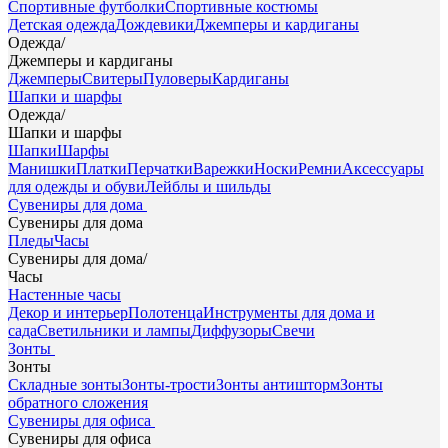
Спортивные футболки
Спортивные костюмы
Детская одежда
Дождевики
Джемперы и кардиганы
Одежда
/
Джемперы и кардиганы
Джемперы
Свитеры
Пуловеры
Кардиганы
Шапки и шарфы
Одежда
/
Шапки и шарфы
Шапки
Шарфы
Манишки
Платки
Перчатки
Варежки
Носки
Ремни
Аксессуары
для одежды и обуви
Лейблы и шильды
Сувениры для дома
Сувениры для дома
Пледы
Часы
Сувениры для дома
/
Часы
Настенные часы
Декор и интерьер
Полотенца
Инструменты для дома и
сада
Светильники и лампы
Диффузоры
Свечи
Зонты
Зонты
Складные зонты
Зонты-трости
Зонты антишторм
Зонты
обратного сложения
Сувениры для офиса
Сувениры для офиса