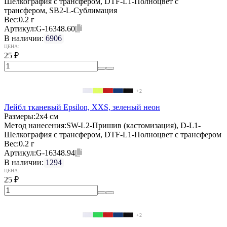
Шелкография с трансфером, DTF-L1-Полноцвет с
трансфером, SB2-L-Сублимация
Вес:
0.2 г
Артикул:
G-16348.60
В наличии:
6906
ЦЕНА:
25
₽
+2
Лейбл тканевый Epsilon, XXS, зеленый неон
Размеры:
2х4 см
Метод нанесения:
SW-L2-Пришив (кастомизация), D-L1-
Шелкография с трансфером, DTF-L1-Полноцвет с трансфером
Вес:
0.2 г
Артикул:
G-16348.94
В наличии:
1294
ЦЕНА:
25
₽
+2