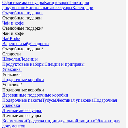
Офисные аксессуары
Канцтовары
Папки для
документов
Настольные аксессуары
Календари
Съедобные подарки
Съедобные подарки
Чай и кофе
Съедобные подарки
/
Чай и кофе
Чай
Кофе
Варенье и мёд
Сладости
Съедобные подарки
/
Сладости
Шоколад
Леденцы
Продуктовые наборы
Специи и приправы
Упаковка
Упаковка
Подарочные коробки
Упаковка
/
Подарочные коробки
Деревянные подарочные коробки
Подарочные пакеты
Тубусы
Жестяная упаковка
Подарочная
упаковка
Личные аксессуары
Личные аксессуары
Косметички
Средства индивидуальной защиты
Обложки для
документов