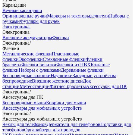
Карандаши
Вечные карандаши
Оригинальные ручки
Маркеры и текстовыделители
Наборы с
ручками
Футляры для ручек
Электроника
Электроника
Внешние аккумуляторы
Флешки
Электроника
/
Флешки
Металлические флешки
Пластиковые
флешки
Экофлешки
Стеклянные флешки
Флешки
браслеты
Флешки визитки
Флешки из ПВХ
Кожаные
флешки
Наборы с флешками
Деревянные флешки
Беспроводные колонки
Наушники
Зарядные устройства
беспроводные
Внешние жесткие диски
Док
станции
Метеостанции
Фитнес-браслеты
Аксессуары для ПК
Электроника
/
Аксессуары для ПК
Беспроводные мыши
Коврики для мыши
Аксессуары для мобильных устройств
Электроника
/
Аксессуары для мобильных устройств
Чехлы для телефонов
Держатели для телефонов
Подставки для
телефонов
Органайзеры для проводов