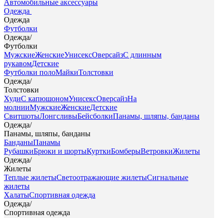
Автомобильные аксессуары
Одежда
Одежда
Футболки
Одежда
/
Футболки
Мужские
Женские
Унисекс
Оверсайз
С длинным
рукавом
Детские
Футболки поло
Майки
Толстовки
Одежда
/
Толстовки
Худи
С капюшоном
Унисекс
Оверсайз
На
молнии
Мужские
Женские
Детские
Свитшоты
Лонгсливы
Бейсболки
Панамы, шляпы, банданы
Одежда
/
Панамы, шляпы, банданы
Банданы
Панамы
Рубашки
Брюки и шорты
Куртки
Бомберы
Ветровки
Жилеты
Одежда
/
Жилеты
Теплые жилеты
Светоотражающие жилеты
Сигнальные
жилеты
Халаты
Спортивная одежда
Одежда
/
Спортивная одежда