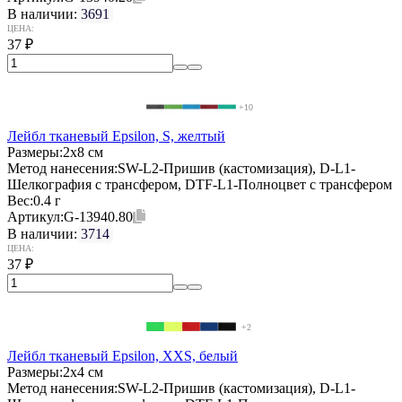
В наличии:
3691
ЦЕНА:
37
₽
+10
Лейбл тканевый Epsilon, S, желтый
Размеры:
2х8 см
Метод нанесения:
SW-L2-Пришив (кастомизация), D-L1-
Шелкография с трансфером, DTF-L1-Полноцвет с трансфером
Вес:
0.4 г
Артикул:
G-13940.80
В наличии:
3714
ЦЕНА:
37
₽
+2
Лейбл тканевый Epsilon, XXS, белый
Размеры:
2х4 см
Метод нанесения:
SW-L2-Пришив (кастомизация), D-L1-