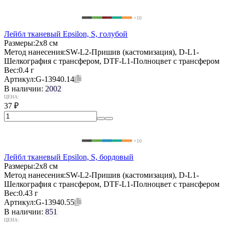
+10
Лейбл тканевый Epsilon, S, голубой
Размеры:
2х8 см
Метод нанесения:
SW-L2-Пришив (кастомизация), D-L1-
Шелкография с трансфером, DTF-L1-Полноцвет с трансфером
Вес:
0.4 г
Артикул:
G-13940.14
В наличии:
2002
ЦЕНА:
37
₽
+10
Лейбл тканевый Epsilon, S, бордовый
Размеры:
2х8 см
Метод нанесения:
SW-L2-Пришив (кастомизация), D-L1-
Шелкография с трансфером, DTF-L1-Полноцвет с трансфером
Вес:
0.43 г
Артикул:
G-13940.55
В наличии:
851
ЦЕНА: