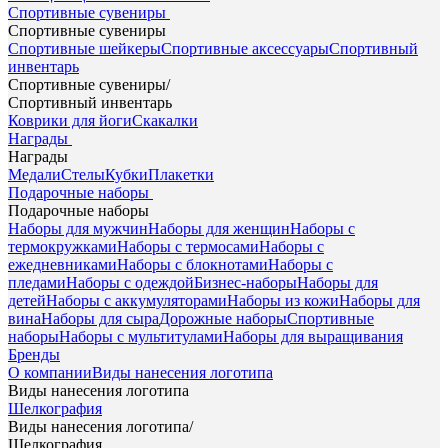
Спортивные сувениры
Спортивные сувениры
Спортивные шейкеры
Спортивные аксессуары
Спортивный
инвентарь
Спортивные сувениры
/
Спортивный инвентарь
Коврики для йоги
Скакалки
Награды
Награды
Медали
Стелы
Кубки
Плакетки
Подарочные наборы
Подарочные наборы
Наборы для мужчин
Наборы для женщин
Наборы с
термокружками
Наборы с термосами
Наборы с
ежедневниками
Наборы с блокнотами
Наборы с
пледами
Наборы с одеждой
Бизнес-наборы
Наборы для
детей
Наборы с аккумуляторами
Наборы из кожи
Наборы для
вина
Наборы для сыра
Дорожные наборы
Спортивные
наборы
Наборы с мультитулами
Наборы для выращивания
Бренды
О компании
Виды нанесения логотипа
Виды нанесения логотипа
Шелкография
Виды нанесения логотипа
/
Шелкография