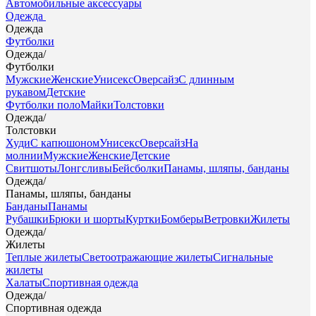
Автомобильные аксессуары
Одежда
Одежда
Футболки
Одежда
/
Футболки
Мужские
Женские
Унисекс
Оверсайз
С длинным
рукавом
Детские
Футболки поло
Майки
Толстовки
Одежда
/
Толстовки
Худи
С капюшоном
Унисекс
Оверсайз
На
молнии
Мужские
Женские
Детские
Свитшоты
Лонгсливы
Бейсболки
Панамы, шляпы, банданы
Одежда
/
Панамы, шляпы, банданы
Банданы
Панамы
Рубашки
Брюки и шорты
Куртки
Бомберы
Ветровки
Жилеты
Одежда
/
Жилеты
Теплые жилеты
Светоотражающие жилеты
Сигнальные
жилеты
Халаты
Спортивная одежда
Одежда
/
Спортивная одежда