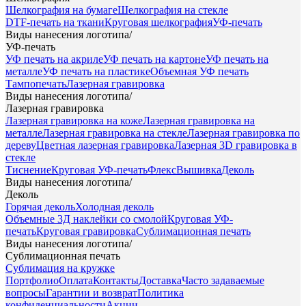
Шелкография на бумаге
Шелкография на стекле
DTF-печать на ткани
Круговая шелкография
УФ-печать
Виды нанесения логотипа
/
УФ-печать
УФ печать на акриле
УФ печать на картоне
УФ печать на
металле
УФ печать на пластике
Объемная УФ печать
Тампопечать
Лазерная гравировка
Виды нанесения логотипа
/
Лазерная гравировка
Лазерная гравировка на коже
Лазерная гравировка на
металле
Лазерная гравировка на стекле
Лазерная гравировка по
дереву
Цветная лазерная гравировка
Лазерная 3D гравировка в
стекле
Тиснение
Круговая УФ-печать
Флекс
Вышивка
Деколь
Виды нанесения логотипа
/
Деколь
Горячая деколь
Холодная деколь
Объемные 3Д наклейки со смолой
Круговая УФ-
печать
Круговая гравировка
Сублимационная печать
Виды нанесения логотипа
/
Сублимационная печать
Сублимация на кружке
Портфолио
Оплата
Контакты
Доставка
Часто задаваемые
вопросы
Гарантии и возврат
Политика
конфиденциальности
Акции