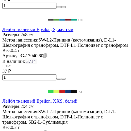
+10
Лейбл тканевый Epsilon, S, желтый
Размеры:
2х8 см
Метод нанесения:
SW-L2-Пришив (кастомизация), D-L1-
Шелкография с трансфером, DTF-L1-Полноцвет с трансфером
Вес:
0.4 г
Артикул:
G-13940.80
В наличии:
3714
ЦЕНА:
37
₽
+2
Лейбл тканевый Epsilon, XXS, белый
Размеры:
2х4 см
Метод нанесения:
SW-L2-Пришив (кастомизация), D-L1-
Шелкография с трансфером, DTF-L1-Полноцвет с
трансфером, SB2-L-Сублимация
Вес:
0.2 г