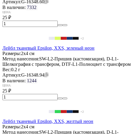
Артикул:
G-16348.60
В наличии:
7332
ЦЕНА:
25
₽
+2
Лейбл тканевый Epsilon, XXS, зеленый неон
Размеры:
2х4 см
Метод нанесения:
SW-L2-Пришив (кастомизация), D-L1-
Шелкография с трансфером, DTF-L1-Полноцвет с трансфером
Вес:
0.2 г
Артикул:
G-16348.94
В наличии:
1244
ЦЕНА:
25
₽
+2
Лейбл тканевый Epsilon, XXS, желтый неон
Размеры:
2х4 см
Метод нанесения:
SW-L2-Пришив (кастомизация), D-L1-