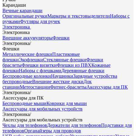
Карандаши
Вечные карандаши
Оригинальные ручки
Маркеры и текстовыделители
Наборы с
ручками
Футляры для ручек
Электроника
Электроника
Внешние аккумуляторы
Флешки
Электроника
/
Флешки
Металлические флешки
Пластиковые
флешки
Экофлешки
Стеклянные флешки
Флешки
браслеты
Флешки визитки
Флешки из ПВХ
Кожаные
флешки
Наборы с флешками
Деревянные флешки
Беспроводные колонки
Наушники
Зарядные устройства
беспроводные
Внешние жесткие диски
Док
станции
Метеостанции
Фитнес-браслеты
Аксессуары для ПК
Электроника
/
Аксессуары для ПК
Беспроводные мыши
Коврики для мыши
Аксессуары для мобильных устройств
Электроника
/
Аксессуары для мобильных устройств
Чехлы для телефонов
Держатели для телефонов
Подставки для
телефонов
Органайзеры для проводов