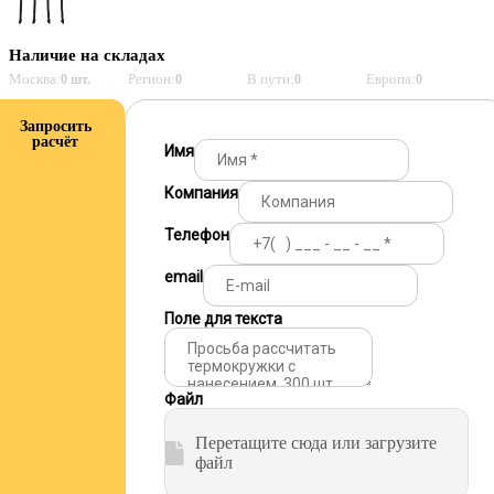
Наличие на складах
Москва:
Регион:
В пути:
Европа:
0 шт.
0
0
0
Запросить
расчёт
Имя
Компания
Телефон
email
Поле для текста
Файл
Перетащите сюда или загрузите
файл