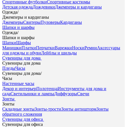
Спортивные футболки
Спортивные костюмы
Детская одежда
Дождевики
Джемперы и кардиганы
Одежда
/
Джемперы и кардиганы
Джемперы
Свитеры
Пуловеры
Кардиганы
Шапки и шарфы
Одежда
/
Шапки и шарфы
Шапки
Шарфы
Манишки
Платки
Перчатки
Варежки
Носки
Ремни
Аксессуары
для одежды и обуви
Лейблы и шильды
Сувениры для дома
Сувениры для дома
Пледы
Часы
Сувениры для дома
/
Часы
Настенные часы
Декор и интерьер
Полотенца
Инструменты для дома и
сада
Светильники и лампы
Диффузоры
Свечи
Зонты
Зонты
Складные зонты
Зонты-трости
Зонты антишторм
Зонты
обратного сложения
Сувениры для офиса
Сувениры для офиса