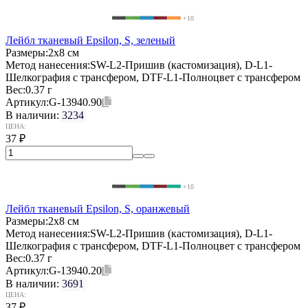
+10
Лейбл тканевый Epsilon, S, зеленый
Размеры:
2х8 см
Метод нанесения:
SW-L2-Пришив (кастомизация), D-L1-
Шелкография с трансфером, DTF-L1-Полноцвет с трансфером
Вес:
0.37 г
Артикул:
G-13940.90
В наличии:
3234
ЦЕНА:
37
₽
+10
Лейбл тканевый Epsilon, S, оранжевый
Размеры:
2х8 см
Метод нанесения:
SW-L2-Пришив (кастомизация), D-L1-
Шелкография с трансфером, DTF-L1-Полноцвет с трансфером
Вес:
0.37 г
Артикул:
G-13940.20
В наличии:
3691
ЦЕНА:
37
₽