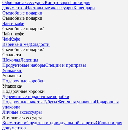
Офисные аксессуары
Канцтовары
Папки для
документов
Настольные аксессуары
Календари
Съедобные подарки
Съедобные подарки
Чай и кофе
Съедобные подарки
/
Чай и кофе
Чай
Кофе
Варенье и мёд
Сладости
Съедобные подарки
/
Сладости
Шоколад
Леденцы
Продуктовые наборы
Специи и приправы
Упаковка
Упаковка
Подарочные коробки
Упаковка
/
Подарочные коробки
Деревянные подарочные коробки
Подарочные пакеты
Тубусы
Жестяная упаковка
Подарочная
упаковка
Личные аксессуары
Личные аксессуары
Косметички
Средства индивидуальной защиты
Обложки для
документов