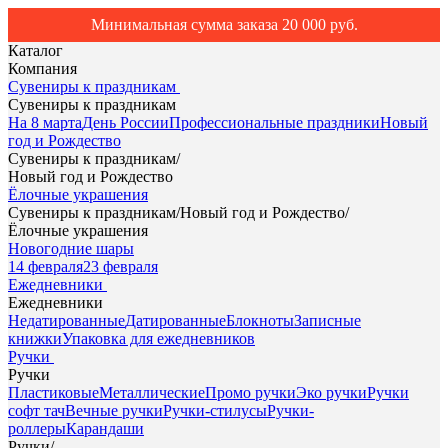
Минимальная сумма заказа 20 000 руб.
Каталог
Компания
Сувениры к праздникам
Сувениры к праздникам
На 8 марта
День России
Профессиональные праздники
Новый
год и Рождество
Сувениры к праздникам
/
Новый год и Рождество
Ёлочные украшения
Сувениры к праздникам
/
Новый год и Рождество
/
Ёлочные украшения
Новогодние шары
14 февраля
23 февраля
Ежедневники
Ежедневники
Недатированные
Датированные
Блокноты
Записные
книжки
Упаковка для ежедневников
Ручки
Ручки
Пластиковые
Металлические
Промо ручки
Эко ручки
Ручки
софт тач
Вечные ручки
Ручки-стилусы
Ручки-
роллеры
Карандаши
Ручки
/