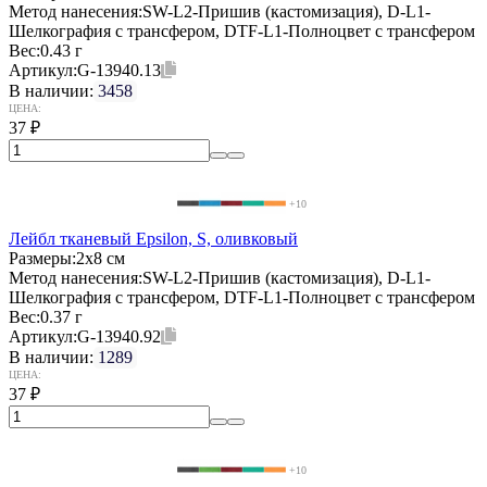
Метод нанесения:
SW-L2-Пришив (кастомизация), D-L1-
Шелкография с трансфером, DTF-L1-Полноцвет с трансфером
Вес:
0.43 г
Артикул:
G-13940.13
В наличии:
3458
ЦЕНА:
37
₽
+10
Лейбл тканевый Epsilon, S, оливковый
Размеры:
2х8 см
Метод нанесения:
SW-L2-Пришив (кастомизация), D-L1-
Шелкография с трансфером, DTF-L1-Полноцвет с трансфером
Вес:
0.37 г
Артикул:
G-13940.92
В наличии:
1289
ЦЕНА:
37
₽
+10