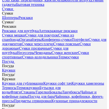
USB хабы, переходники, кабели
Увлажнители воздуха
Умные
гаджеты
Бытовая техника
Сумки
Сумки
Шопперы
Рюкзаки
Сумки
/
Рюкзаки
Рюкзаки для ноутбука
Антикражные рюкзаки
Сумки мешки
Сумки для покупок
Сумки из
спанбонда
Органайзеры
Конференц-сумки
Портфели
Сумки для
документов
Сумки через плечо
Сумки поясные
Сумки
дорожные
Сумки прозрачные
Сумки для
ноутбука
Несессеры
Чемоданы
Сумки женские
Сумки
спортивные
Сумки-холодильники
Термосумки
Посуда
Посуда
Кружки
Посуда
/
Кружки
Кружки для сублимации
Кружки софт тач
Кружки хамелеоны
Термосы
Термокружки
Бутылки для
воды
Фляги
Стаканы
Тарелки
Бокалы
Ланчбоксы
Чайные и
кофейные пары
Посуда для бара
Чайники, кофейники, френч-
прессы
Предметы сервировки
Кухонные принадлежности
Посуда
/