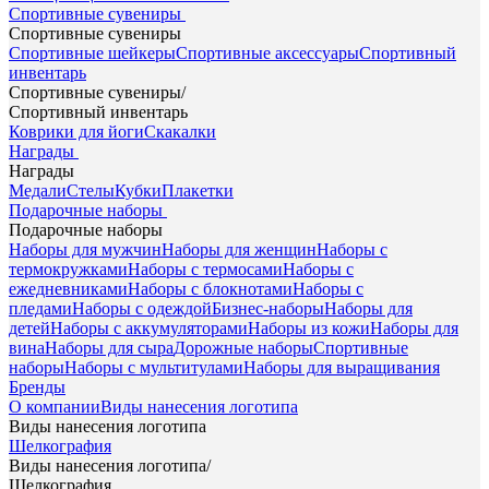
Спортивные сувениры
Спортивные сувениры
Спортивные шейкеры
Спортивные аксессуары
Спортивный
инвентарь
Спортивные сувениры
/
Спортивный инвентарь
Коврики для йоги
Скакалки
Награды
Награды
Медали
Стелы
Кубки
Плакетки
Подарочные наборы
Подарочные наборы
Наборы для мужчин
Наборы для женщин
Наборы с
термокружками
Наборы с термосами
Наборы с
ежедневниками
Наборы с блокнотами
Наборы с
пледами
Наборы с одеждой
Бизнес-наборы
Наборы для
детей
Наборы с аккумуляторами
Наборы из кожи
Наборы для
вина
Наборы для сыра
Дорожные наборы
Спортивные
наборы
Наборы с мультитулами
Наборы для выращивания
Бренды
О компании
Виды нанесения логотипа
Виды нанесения логотипа
Шелкография
Виды нанесения логотипа
/
Шелкография