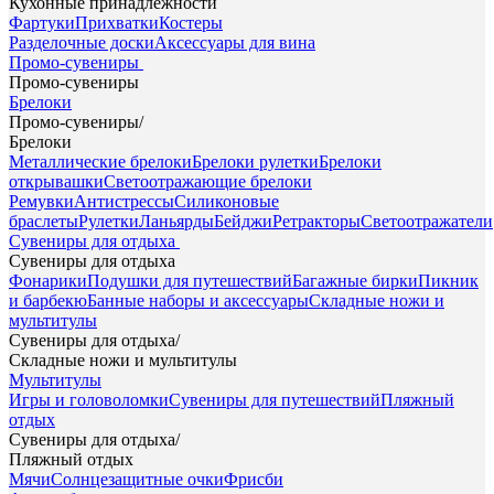
Кухонные принадлежности
Фартуки
Прихватки
Костеры
Разделочные доски
Аксессуары для вина
Промо-сувениры
Промо-сувениры
Брелоки
Промо-сувениры
/
Брелоки
Металлические брелоки
Брелоки рулетки
Брелоки
открывашки
Светоотражающие брелоки
Ремувки
Антистрессы
Силиконовые
браслеты
Рулетки
Ланьярды
Бейджи
Ретракторы
Светоотражатели
Сувениры для отдыха
Сувениры для отдыха
Фонарики
Подушки для путешествий
Багажные бирки
Пикник
и барбекю
Банные наборы и аксессуары
Складные ножи и
мультитулы
Сувениры для отдыха
/
Складные ножи и мультитулы
Мультитулы
Игры и головоломки
Сувениры для путешествий
Пляжный
отдых
Сувениры для отдыха
/
Пляжный отдых
Мячи
Солнцезащитные очки
Фрисби