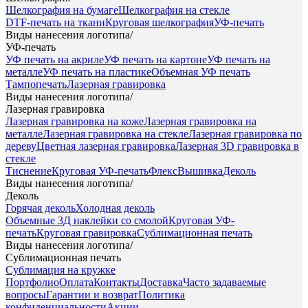
Шелкография на бумаге
Шелкография на стекле
DTF-печать на ткани
Круговая шелкография
УФ-печать
Виды нанесения логотипа
/
УФ-печать
УФ печать на акриле
УФ печать на картоне
УФ печать на
металле
УФ печать на пластике
Объемная УФ печать
Тампопечать
Лазерная гравировка
Виды нанесения логотипа
/
Лазерная гравировка
Лазерная гравировка на коже
Лазерная гравировка на
металле
Лазерная гравировка на стекле
Лазерная гравировка по
дереву
Цветная лазерная гравировка
Лазерная 3D гравировка в
стекле
Тиснение
Круговая УФ-печать
Флекс
Вышивка
Деколь
Виды нанесения логотипа
/
Деколь
Горячая деколь
Холодная деколь
Объемные 3Д наклейки со смолой
Круговая УФ-
печать
Круговая гравировка
Сублимационная печать
Виды нанесения логотипа
/
Сублимационная печать
Сублимация на кружке
Портфолио
Оплата
Контакты
Доставка
Часто задаваемые
вопросы
Гарантии и возврат
Политика
конфиденциальности
Акции