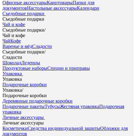
Офисные аксессуары
Канцтовары
Папки для
документов
Настольные аксессуары
Календари
Съедобные подарки
Съедобные подарки
Чай и кофе
Съедобные подарки
/
Чай и кофе
Чай
Кофе
Варенье и мёд
Сладости
Съедобные подарки
/
Сладости
Шоколад
Леденцы
Продуктовые наборы
Специи и приправы
Упаковка
Упаковка
Подарочные коробки
Упаковка
/
Подарочные коробки
Деревянные подарочные коробки
Подарочные пакеты
Тубусы
Жестяная упаковка
Подарочная
упаковка
Личные аксессуары
Личные аксессуары
Косметички
Средства индивидуальной защиты
Обложки для
документов