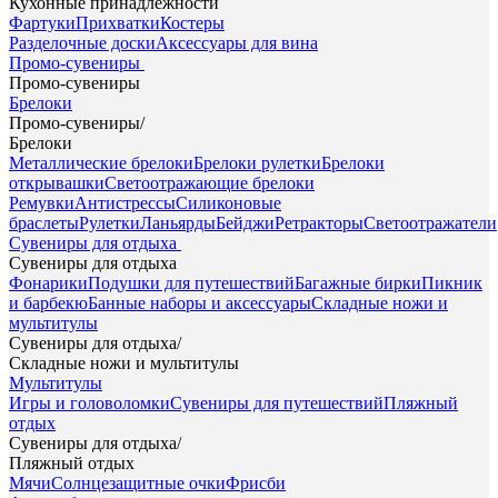
Кухонные принадлежности
Фартуки
Прихватки
Костеры
Разделочные доски
Аксессуары для вина
Промо-сувениры
Промо-сувениры
Брелоки
Промо-сувениры
/
Брелоки
Металлические брелоки
Брелоки рулетки
Брелоки
открывашки
Светоотражающие брелоки
Ремувки
Антистрессы
Силиконовые
браслеты
Рулетки
Ланьярды
Бейджи
Ретракторы
Светоотражатели
Сувениры для отдыха
Сувениры для отдыха
Фонарики
Подушки для путешествий
Багажные бирки
Пикник
и барбекю
Банные наборы и аксессуары
Складные ножи и
мультитулы
Сувениры для отдыха
/
Складные ножи и мультитулы
Мультитулы
Игры и головоломки
Сувениры для путешествий
Пляжный
отдых
Сувениры для отдыха
/
Пляжный отдых
Мячи
Солнцезащитные очки
Фрисби