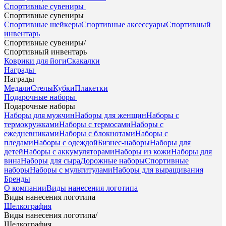
Спортивные сувениры
Спортивные сувениры
Спортивные шейкеры
Спортивные аксессуары
Спортивный
инвентарь
Спортивные сувениры
/
Спортивный инвентарь
Коврики для йоги
Скакалки
Награды
Награды
Медали
Стелы
Кубки
Плакетки
Подарочные наборы
Подарочные наборы
Наборы для мужчин
Наборы для женщин
Наборы с
термокружками
Наборы с термосами
Наборы с
ежедневниками
Наборы с блокнотами
Наборы с
пледами
Наборы с одеждой
Бизнес-наборы
Наборы для
детей
Наборы с аккумуляторами
Наборы из кожи
Наборы для
вина
Наборы для сыра
Дорожные наборы
Спортивные
наборы
Наборы с мультитулами
Наборы для выращивания
Бренды
О компании
Виды нанесения логотипа
Виды нанесения логотипа
Шелкография
Виды нанесения логотипа
/
Шелкография