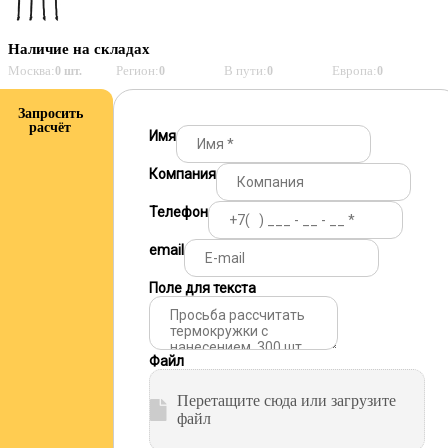
Наличие на складах
Москва:
Регион:
В пути:
Европа:
0 шт.
0
0
0
Запросить
расчёт
Имя
Компания
Телефон
email
Поле для текста
Файл
Перетащите сюда или загрузите
файл