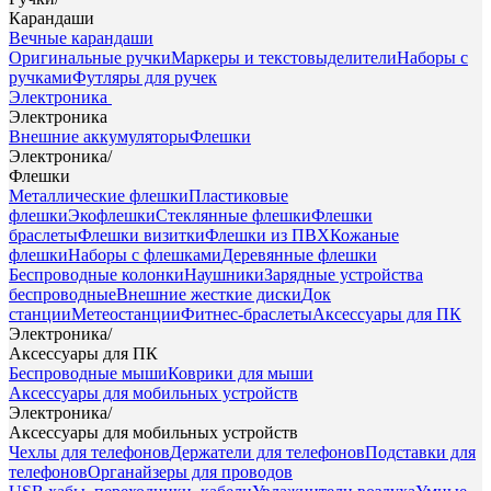
Карандаши
Вечные карандаши
Оригинальные ручки
Маркеры и текстовыделители
Наборы с
ручками
Футляры для ручек
Электроника
Электроника
Внешние аккумуляторы
Флешки
Электроника
/
Флешки
Металлические флешки
Пластиковые
флешки
Экофлешки
Стеклянные флешки
Флешки
браслеты
Флешки визитки
Флешки из ПВХ
Кожаные
флешки
Наборы с флешками
Деревянные флешки
Беспроводные колонки
Наушники
Зарядные устройства
беспроводные
Внешние жесткие диски
Док
станции
Метеостанции
Фитнес-браслеты
Аксессуары для ПК
Электроника
/
Аксессуары для ПК
Беспроводные мыши
Коврики для мыши
Аксессуары для мобильных устройств
Электроника
/
Аксессуары для мобильных устройств
Чехлы для телефонов
Держатели для телефонов
Подставки для
телефонов
Органайзеры для проводов