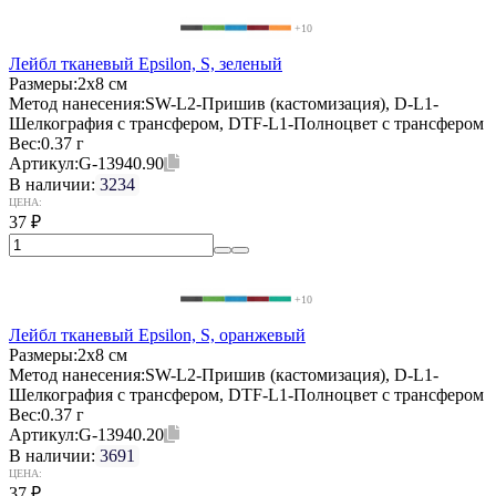
+10
Лейбл тканевый Epsilon, S, зеленый
Размеры:
2х8 см
Метод нанесения:
SW-L2-Пришив (кастомизация), D-L1-
Шелкография с трансфером, DTF-L1-Полноцвет с трансфером
Вес:
0.37 г
Артикул:
G-13940.90
В наличии:
3234
ЦЕНА:
37
₽
+10
Лейбл тканевый Epsilon, S, оранжевый
Размеры:
2х8 см
Метод нанесения:
SW-L2-Пришив (кастомизация), D-L1-
Шелкография с трансфером, DTF-L1-Полноцвет с трансфером
Вес:
0.37 г
Артикул:
G-13940.20
В наличии:
3691
ЦЕНА:
37
₽