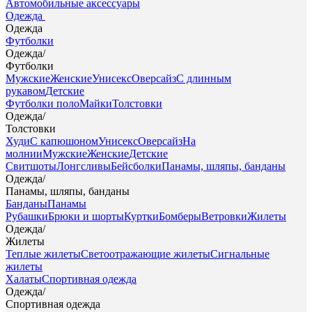
Автомобильные аксессуары
Одежда
Одежда
Футболки
Одежда
/
Футболки
Мужские
Женские
Унисекс
Оверсайз
С длинным
рукавом
Детские
Футболки поло
Майки
Толстовки
Одежда
/
Толстовки
Худи
С капюшоном
Унисекс
Оверсайз
На
молнии
Мужские
Женские
Детские
Свитшоты
Лонгсливы
Бейсболки
Панамы, шляпы, банданы
Одежда
/
Панамы, шляпы, банданы
Банданы
Панамы
Рубашки
Брюки и шорты
Куртки
Бомберы
Ветровки
Жилеты
Одежда
/
Жилеты
Теплые жилеты
Светоотражающие жилеты
Сигнальные
жилеты
Халаты
Спортивная одежда
Одежда
/
Спортивная одежда