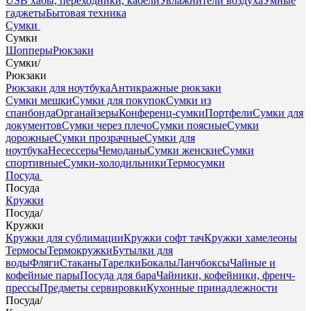
USB хабы, переходники, кабели
Увлажнители воздуха
Умные
гаджеты
Бытовая техника
Сумки
Сумки
Шопперы
Рюкзаки
Сумки
/
Рюкзаки
Рюкзаки для ноутбука
Антикражные рюкзаки
Сумки мешки
Сумки для покупок
Сумки из
спанбонда
Органайзеры
Конференц-сумки
Портфели
Сумки для
документов
Сумки через плечо
Сумки поясные
Сумки
дорожные
Сумки прозрачные
Сумки для
ноутбука
Несессеры
Чемоданы
Сумки женские
Сумки
спортивные
Сумки-холодильники
Термосумки
Посуда
Посуда
Кружки
Посуда
/
Кружки
Кружки для сублимации
Кружки софт тач
Кружки хамелеоны
Термосы
Термокружки
Бутылки для
воды
Фляги
Стаканы
Тарелки
Бокалы
Ланчбоксы
Чайные и
кофейные пары
Посуда для бара
Чайники, кофейники, френч-
прессы
Предметы сервировки
Кухонные принадлежности
Посуда
/