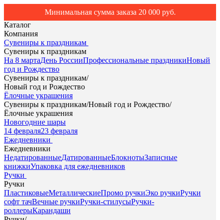
Минимальная сумма заказа 20 000 руб.
Каталог
Компания
Сувениры к праздникам
Сувениры к праздникам
На 8 марта
День России
Профессиональные праздники
Новый
год и Рождество
Сувениры к праздникам
/
Новый год и Рождество
Ёлочные украшения
Сувениры к праздникам
/
Новый год и Рождество
/
Ёлочные украшения
Новогодние шары
14 февраля
23 февраля
Ежедневники
Ежедневники
Недатированные
Датированные
Блокноты
Записные
книжки
Упаковка для ежедневников
Ручки
Ручки
Пластиковые
Металлические
Промо ручки
Эко ручки
Ручки
софт тач
Вечные ручки
Ручки-стилусы
Ручки-
роллеры
Карандаши
Ручки
/