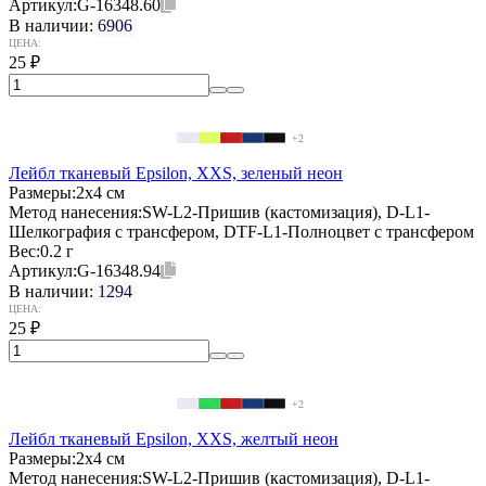
Артикул:
G-16348.60
В наличии:
6906
ЦЕНА:
25
₽
+2
Лейбл тканевый Epsilon, XXS, зеленый неон
Размеры:
2х4 см
Метод нанесения:
SW-L2-Пришив (кастомизация), D-L1-
Шелкография с трансфером, DTF-L1-Полноцвет с трансфером
Вес:
0.2 г
Артикул:
G-16348.94
В наличии:
1294
ЦЕНА:
25
₽
+2
Лейбл тканевый Epsilon, XXS, желтый неон
Размеры:
2х4 см
Метод нанесения:
SW-L2-Пришив (кастомизация), D-L1-