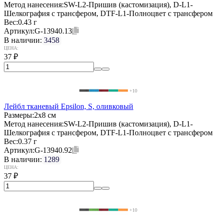
Метод нанесения:
SW-L2-Пришив (кастомизация), D-L1-
Шелкография с трансфером, DTF-L1-Полноцвет с трансфером
Вес:
0.43 г
Артикул:
G-13940.13
В наличии:
3458
ЦЕНА:
37
₽
+10
Лейбл тканевый Epsilon, S, оливковый
Размеры:
2х8 см
Метод нанесения:
SW-L2-Пришив (кастомизация), D-L1-
Шелкография с трансфером, DTF-L1-Полноцвет с трансфером
Вес:
0.37 г
Артикул:
G-13940.92
В наличии:
1289
ЦЕНА:
37
₽
+10