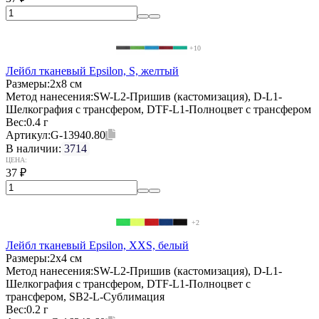
+10
Лейбл тканевый Epsilon, S, желтый
Размеры:
2х8 см
Метод нанесения:
SW-L2-Пришив (кастомизация), D-L1-
Шелкография с трансфером, DTF-L1-Полноцвет с трансфером
Вес:
0.4 г
Артикул:
G-13940.80
В наличии:
3714
ЦЕНА:
37
₽
+2
Лейбл тканевый Epsilon, XXS, белый
Размеры:
2х4 см
Метод нанесения:
SW-L2-Пришив (кастомизация), D-L1-
Шелкография с трансфером, DTF-L1-Полноцвет с
трансфером, SB2-L-Сублимация
Вес:
0.2 г