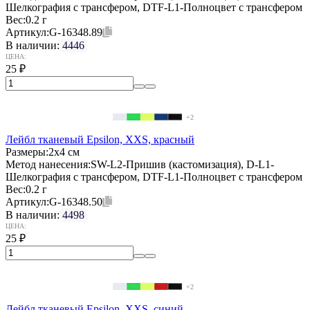
Шелкография с трансфером, DTF-L1-Полноцвет с трансфером
Вес:
0.2 г
Артикул:
G-16348.89
В наличии:
4446
ЦЕНА:
25
₽
+2
Лейбл тканевый Epsilon, XXS, красный
Размеры:
2х4 см
Метод нанесения:
SW-L2-Пришив (кастомизация), D-L1-
Шелкография с трансфером, DTF-L1-Полноцвет с трансфером
Вес:
0.2 г
Артикул:
G-16348.50
В наличии:
4498
ЦЕНА:
25
₽
+2
Лейбл тканевый Epsilon, XXS, синий