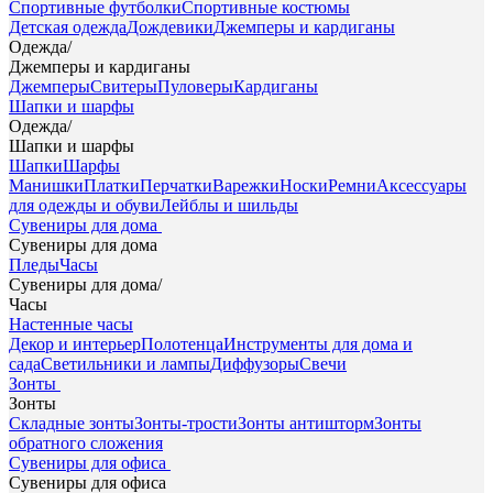
Спортивные футболки
Спортивные костюмы
Детская одежда
Дождевики
Джемперы и кардиганы
Одежда
/
Джемперы и кардиганы
Джемперы
Свитеры
Пуловеры
Кардиганы
Шапки и шарфы
Одежда
/
Шапки и шарфы
Шапки
Шарфы
Манишки
Платки
Перчатки
Варежки
Носки
Ремни
Аксессуары
для одежды и обуви
Лейблы и шильды
Сувениры для дома
Сувениры для дома
Пледы
Часы
Сувениры для дома
/
Часы
Настенные часы
Декор и интерьер
Полотенца
Инструменты для дома и
сада
Светильники и лампы
Диффузоры
Свечи
Зонты
Зонты
Складные зонты
Зонты-трости
Зонты антишторм
Зонты
обратного сложения
Сувениры для офиса
Сувениры для офиса