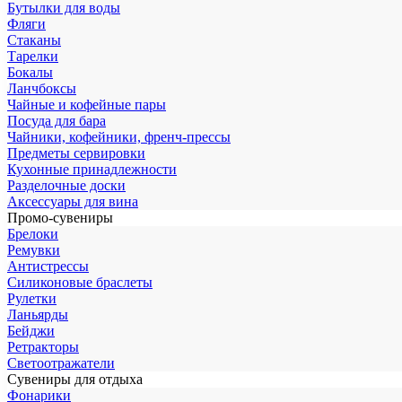
Бутылки для воды
Фляги
Стаканы
Тарелки
Бокалы
Ланчбоксы
Чайные и кофейные пары
Посуда для бара
Чайники, кофейники, френч-прессы
Предметы сервировки
Кухонные принадлежности
Разделочные доски
Аксессуары для вина
Промо-сувениры
Брелоки
Ремувки
Антистрессы
Силиконовые браслеты
Рулетки
Ланьярды
Бейджи
Ретракторы
Светоотражатели
Сувениры для отдыха
Фонарики