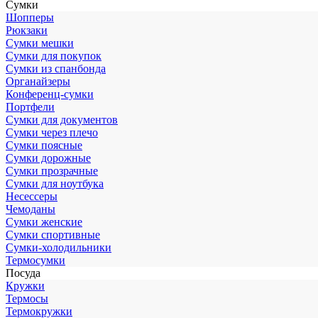
Сумки
Шопперы
Рюкзаки
Сумки мешки
Сумки для покупок
Сумки из спанбонда
Органайзеры
Конференц-сумки
Портфели
Сумки для документов
Сумки через плечо
Сумки поясные
Сумки дорожные
Сумки прозрачные
Сумки для ноутбука
Несессеры
Чемоданы
Сумки женские
Сумки спортивные
Сумки-холодильники
Термосумки
Посуда
Кружки
Термосы
Термокружки