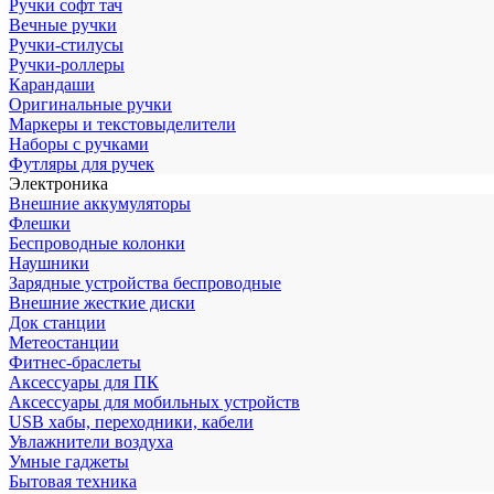
Ручки софт тач
Вечные ручки
Ручки-стилусы
Ручки-роллеры
Карандаши
Оригинальные ручки
Маркеры и текстовыделители
Наборы с ручками
Футляры для ручек
Электроника
Внешние аккумуляторы
Флешки
Беспроводные колонки
Наушники
Зарядные устройства беспроводные
Внешние жесткие диски
Док станции
Метеостанции
Фитнес-браслеты
Аксессуары для ПК
Аксессуары для мобильных устройств
USB хабы, переходники, кабели
Увлажнители воздуха
Умные гаджеты
Бытовая техника