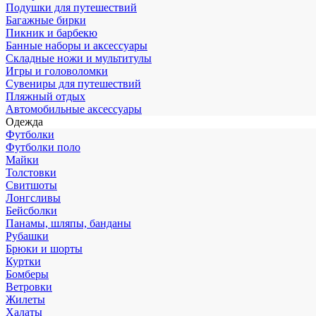
Подушки для путешествий
Багажные бирки
Пикник и барбекю
Банные наборы и аксессуары
Складные ножи и мультитулы
Игры и головоломки
Сувениры для путешествий
Пляжный отдых
Автомобильные аксессуары
Одежда
Футболки
Футболки поло
Майки
Толстовки
Свитшоты
Лонгсливы
Бейсболки
Панамы, шляпы, банданы
Рубашки
Брюки и шорты
Куртки
Бомберы
Ветровки
Жилеты
Халаты