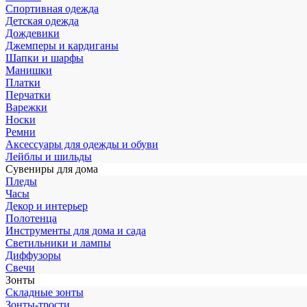
Спортивная одежда
Детская одежда
Дождевики
Джемперы и кардиганы
Шапки и шарфы
Манишки
Платки
Перчатки
Варежки
Носки
Ремни
Аксессуары для одежды и обуви
Лейблы и шильды
Сувениры для дома
Пледы
Часы
Декор и интерьер
Полотенца
Инструменты для дома и сада
Светильники и лампы
Диффузоры
Свечи
Зонты
Складные зонты
Зонты-трости