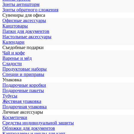
Зонты антишторм
Зонты обратного сложения
Сувениры для офиса
Офисные аксессуары
Канцтовары
Папки для документов
Настольные аксессуары
Календари
Съедобные подарки
Чай и кофе
Варенье и мёд
Сладости
Продуктовые наборы
Специи и приправы
Упаковка
Подарочные коробки
Подарочные пакеты
Тубусы
Жестяная упаковка
Подарочная упаковка
Личные аксессуары
Косметички
Средства индивидуальной защиты
Обложки для документов
Картхолдеры и чехлы для карт