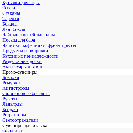
Бутылки для воды
Фляги
Стаканы
Тарелки
Бокалы
Ланчбоксы
Чайные и кофейные пары
Посуда для бара
Чайники, кофейники, френч-прессы
Предметы сервировки
Кухонные принадлежности
Разделочные доски
Аксессуары для вина
Промо-сувениры
Брелоки
Ремувки
Антистрессы
Силиконовые браслеты
Рулетки
Ланьярды
Бейджи
Ретракторы
Светоотражатели
Сувениры для отдыха
Фонарики