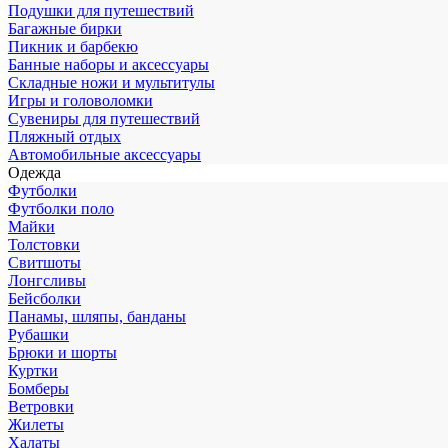
Подушки для путешествий
Багажные бирки
Пикник и барбекю
Банные наборы и аксессуары
Складные ножи и мультитулы
Игры и головоломки
Сувениры для путешествий
Пляжный отдых
Автомобильные аксессуары
Одежда
Футболки
Футболки поло
Майки
Толстовки
Свитшоты
Лонгсливы
Бейсболки
Панамы, шляпы, банданы
Рубашки
Брюки и шорты
Куртки
Бомберы
Ветровки
Жилеты
Халаты