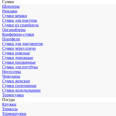
Сумки
Шопперы
Рюкзаки
Сумки мешки
Сумки для покупок
Сумки из спанбонда
Органайзеры
Конференц-сумки
Портфели
Сумки для документов
Сумки через плечо
Сумки поясные
Сумки дорожные
Сумки прозрачные
Сумки для ноутбука
Несессеры
Чемоданы
Сумки женские
Сумки спортивные
Сумки-холодильники
Термосумки
Посуда
Кружки
Термосы
Термокружки