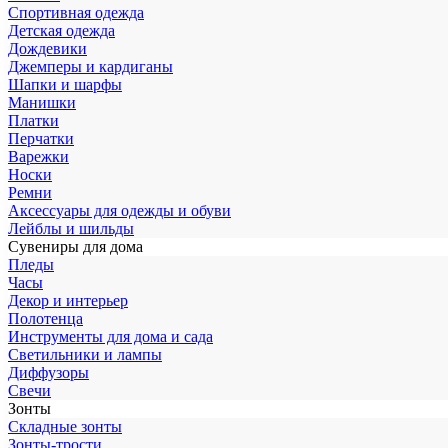
Спортивная одежда
Детская одежда
Дождевики
Джемперы и кардиганы
Шапки и шарфы
Манишки
Платки
Перчатки
Варежки
Носки
Ремни
Аксессуары для одежды и обуви
Лейблы и шильды
Сувениры для дома
Пледы
Часы
Декор и интерьер
Полотенца
Инструменты для дома и сада
Светильники и лампы
Диффузоры
Свечи
Зонты
Складные зонты
Зонты-трости