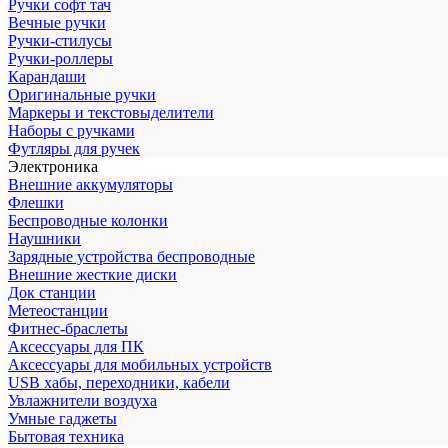
Ручки софт тач
Вечные ручки
Ручки-стилусы
Ручки-роллеры
Карандаши
Оригинальные ручки
Маркеры и текстовыделители
Наборы с ручками
Футляры для ручек
Электроника
Внешние аккумуляторы
Флешки
Беспроводные колонки
Наушники
Зарядные устройства беспроводные
Внешние жесткие диски
Док станции
Метеостанции
Фитнес-браслеты
Аксессуары для ПК
Аксессуары для мобильных устройств
USB хабы, переходники, кабели
Увлажнители воздуха
Умные гаджеты
Бытовая техника