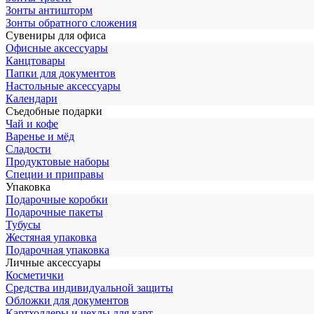
Зонты антишторм
Зонты обратного сложения
Сувениры для офиса
Офисные аксессуары
Канцтовары
Папки для документов
Настольные аксессуары
Календари
Съедобные подарки
Чай и кофе
Варенье и мёд
Сладости
Продуктовые наборы
Специи и приправы
Упаковка
Подарочные коробки
Подарочные пакеты
Тубусы
Жестяная упаковка
Подарочная упаковка
Личные аксессуары
Косметички
Средства индивидуальной защиты
Обложки для документов
Картхолдеры и чехлы для карт