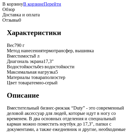
В корзину
В корзине
Перейти
Обзор
Доставка и оплата
Отзывы
0
Характеристики
Вес
790 г
Метод нанесения
термотрансфер, вышивка
Вместимость
8 л
Диагональ экрана
17,3"
Водостойкость
без водостойкости
Максимальная нагрузка
5
Материалы товара
полиэстер
Цвет товара
темно-серый
Описание
Вместительный бизнес-рюкзак “Duty” - это современный
деловой аксессуар для людей, которые идут в ногу со
временем. В два основных отделения и специальный
карман можно поместить ноутбук до 17,3", папки с
документами, а также ежедневник и другие, необходимые