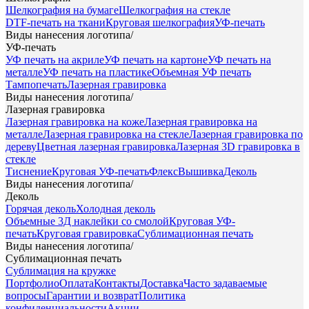
Шелкография на бумаге
Шелкография на стекле
DTF-печать на ткани
Круговая шелкография
УФ-печать
Виды нанесения логотипа
/
УФ-печать
УФ печать на акриле
УФ печать на картоне
УФ печать на
металле
УФ печать на пластике
Объемная УФ печать
Тампопечать
Лазерная гравировка
Виды нанесения логотипа
/
Лазерная гравировка
Лазерная гравировка на коже
Лазерная гравировка на
металле
Лазерная гравировка на стекле
Лазерная гравировка по
дереву
Цветная лазерная гравировка
Лазерная 3D гравировка в
стекле
Тиснение
Круговая УФ-печать
Флекс
Вышивка
Деколь
Виды нанесения логотипа
/
Деколь
Горячая деколь
Холодная деколь
Объемные 3Д наклейки со смолой
Круговая УФ-
печать
Круговая гравировка
Сублимационная печать
Виды нанесения логотипа
/
Сублимационная печать
Сублимация на кружке
Портфолио
Оплата
Контакты
Доставка
Часто задаваемые
вопросы
Гарантии и возврат
Политика
конфиденциальности
Акции