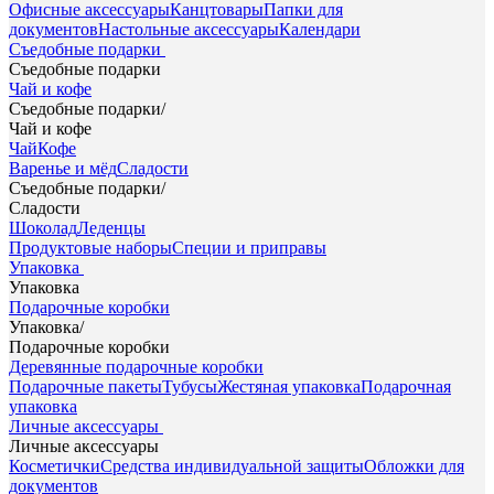
Офисные аксессуары
Канцтовары
Папки для
документов
Настольные аксессуары
Календари
Съедобные подарки
Съедобные подарки
Чай и кофе
Съедобные подарки
/
Чай и кофе
Чай
Кофе
Варенье и мёд
Сладости
Съедобные подарки
/
Сладости
Шоколад
Леденцы
Продуктовые наборы
Специи и приправы
Упаковка
Упаковка
Подарочные коробки
Упаковка
/
Подарочные коробки
Деревянные подарочные коробки
Подарочные пакеты
Тубусы
Жестяная упаковка
Подарочная
упаковка
Личные аксессуары
Личные аксессуары
Косметички
Средства индивидуальной защиты
Обложки для
документов