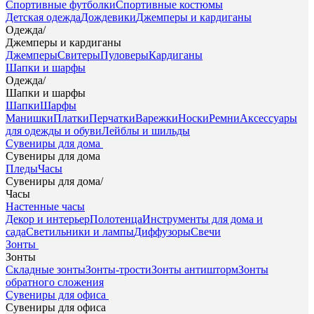
Спортивные футболки
Спортивные костюмы
Детская одежда
Дождевики
Джемперы и кардиганы
Одежда
/
Джемперы и кардиганы
Джемперы
Свитеры
Пуловеры
Кардиганы
Шапки и шарфы
Одежда
/
Шапки и шарфы
Шапки
Шарфы
Манишки
Платки
Перчатки
Варежки
Носки
Ремни
Аксессуары
для одежды и обуви
Лейблы и шильды
Сувениры для дома
Сувениры для дома
Пледы
Часы
Сувениры для дома
/
Часы
Настенные часы
Декор и интерьер
Полотенца
Инструменты для дома и
сада
Светильники и лампы
Диффузоры
Свечи
Зонты
Зонты
Складные зонты
Зонты-трости
Зонты антишторм
Зонты
обратного сложения
Сувениры для офиса
Сувениры для офиса