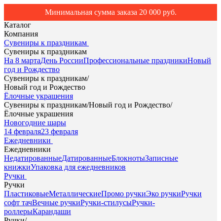
Минимальная сумма заказа 20 000 руб.
Каталог
Компания
Сувениры к праздникам
Сувениры к праздникам
На 8 марта
День России
Профессиональные праздники
Новый
год и Рождество
Сувениры к праздникам
/
Новый год и Рождество
Ёлочные украшения
Сувениры к праздникам
/
Новый год и Рождество
/
Ёлочные украшения
Новогодние шары
14 февраля
23 февраля
Ежедневники
Ежедневники
Недатированные
Датированные
Блокноты
Записные
книжки
Упаковка для ежедневников
Ручки
Ручки
Пластиковые
Металлические
Промо ручки
Эко ручки
Ручки
софт тач
Вечные ручки
Ручки-стилусы
Ручки-
роллеры
Карандаши
Ручки
/