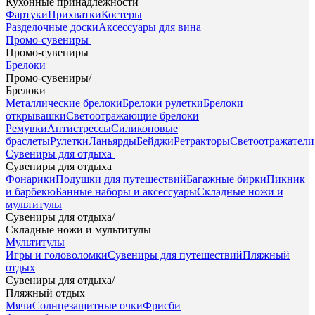
Кухонные принадлежности
Фартуки
Прихватки
Костеры
Разделочные доски
Аксессуары для вина
Промо-сувениры
Промо-сувениры
Брелоки
Промо-сувениры
/
Брелоки
Металлические брелоки
Брелоки рулетки
Брелоки
открывашки
Светоотражающие брелоки
Ремувки
Антистрессы
Силиконовые
браслеты
Рулетки
Ланьярды
Бейджи
Ретракторы
Светоотражатели
Сувениры для отдыха
Сувениры для отдыха
Фонарики
Подушки для путешествий
Багажные бирки
Пикник
и барбекю
Банные наборы и аксессуары
Складные ножи и
мультитулы
Сувениры для отдыха
/
Складные ножи и мультитулы
Мультитулы
Игры и головоломки
Сувениры для путешествий
Пляжный
отдых
Сувениры для отдыха
/
Пляжный отдых
Мячи
Солнцезащитные очки
Фрисби