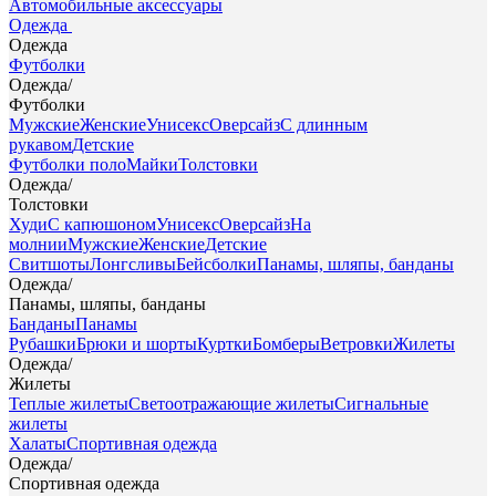
Автомобильные аксессуары
Одежда
Одежда
Футболки
Одежда
/
Футболки
Мужские
Женские
Унисекс
Оверсайз
С длинным
рукавом
Детские
Футболки поло
Майки
Толстовки
Одежда
/
Толстовки
Худи
С капюшоном
Унисекс
Оверсайз
На
молнии
Мужские
Женские
Детские
Свитшоты
Лонгсливы
Бейсболки
Панамы, шляпы, банданы
Одежда
/
Панамы, шляпы, банданы
Банданы
Панамы
Рубашки
Брюки и шорты
Куртки
Бомберы
Ветровки
Жилеты
Одежда
/
Жилеты
Теплые жилеты
Светоотражающие жилеты
Сигнальные
жилеты
Халаты
Спортивная одежда
Одежда
/
Спортивная одежда