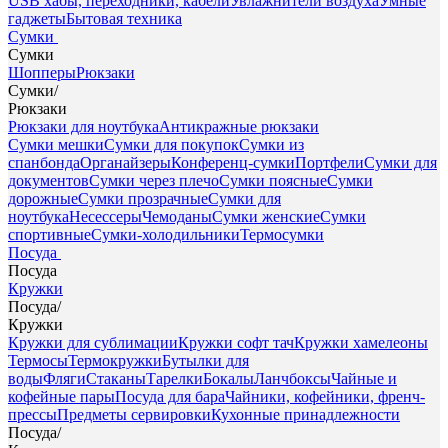
USB хабы, переходники, кабели
Увлажнители воздуха
Умные
гаджеты
Бытовая техника
Сумки
Сумки
Шопперы
Рюкзаки
Сумки
/
Рюкзаки
Рюкзаки для ноутбука
Антикражные рюкзаки
Сумки мешки
Сумки для покупок
Сумки из
спанбонда
Органайзеры
Конференц-сумки
Портфели
Сумки для
документов
Сумки через плечо
Сумки поясные
Сумки
дорожные
Сумки прозрачные
Сумки для
ноутбука
Несессеры
Чемоданы
Сумки женские
Сумки
спортивные
Сумки-холодильники
Термосумки
Посуда
Посуда
Кружки
Посуда
/
Кружки
Кружки для сублимации
Кружки софт тач
Кружки хамелеоны
Термосы
Термокружки
Бутылки для
воды
Фляги
Стаканы
Тарелки
Бокалы
Ланчбоксы
Чайные и
кофейные пары
Посуда для бара
Чайники, кофейники, френч-
прессы
Предметы сервировки
Кухонные принадлежности
Посуда
/