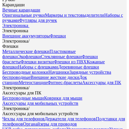
Карандаши
Вечные карандаши
Оригинальные ручки
Маркеры и текстовыделители
Наборы с
ручками
Футляры для ручек
Электроника
Электроника
Внешние аккумуляторы
Флешки
Электроника
/
Флешки
Металлические флешки
Пластиковые
флешки
Экофлешки
Стеклянные флешки
Флешки
браслеты
Флешки визитки
Флешки из ПВХ
Кожаные
флешки
Наборы с флешками
Деревянные флешки
Беспроводные колонки
Наушники
Зарядные устройства
беспроводные
Внешние жесткие диски
Док
станции
Метеостанции
Фитнес-браслеты
Аксессуары для ПК
Электроника
/
Аксессуары для ПК
Беспроводные мыши
Коврики для мыши
Аксессуары для мобильных устройств
Электроника
/
Аксессуары для мобильных устройств
Чехлы для телефонов
Держатели для телефонов
Подставки для
телефонов
Органайзеры для проводов