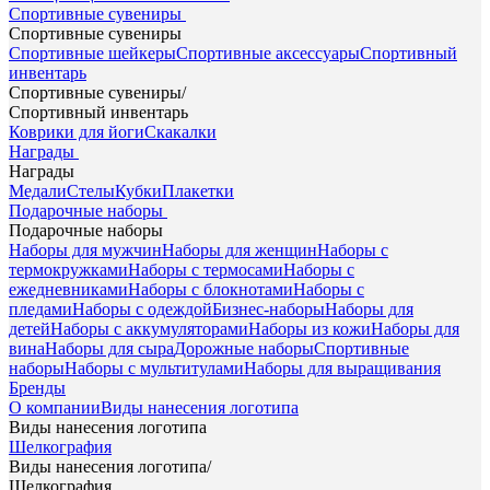
Спортивные сувениры
Спортивные сувениры
Спортивные шейкеры
Спортивные аксессуары
Спортивный
инвентарь
Спортивные сувениры
/
Спортивный инвентарь
Коврики для йоги
Скакалки
Награды
Награды
Медали
Стелы
Кубки
Плакетки
Подарочные наборы
Подарочные наборы
Наборы для мужчин
Наборы для женщин
Наборы с
термокружками
Наборы с термосами
Наборы с
ежедневниками
Наборы с блокнотами
Наборы с
пледами
Наборы с одеждой
Бизнес-наборы
Наборы для
детей
Наборы с аккумуляторами
Наборы из кожи
Наборы для
вина
Наборы для сыра
Дорожные наборы
Спортивные
наборы
Наборы с мультитулами
Наборы для выращивания
Бренды
О компании
Виды нанесения логотипа
Виды нанесения логотипа
Шелкография
Виды нанесения логотипа
/
Шелкография