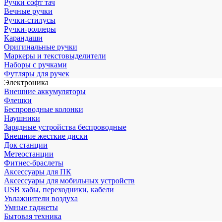
Ручки софт тач
Вечные ручки
Ручки-стилусы
Ручки-роллеры
Карандаши
Оригинальные ручки
Маркеры и текстовыделители
Наборы с ручками
Футляры для ручек
Электроника
Внешние аккумуляторы
Флешки
Беспроводные колонки
Наушники
Зарядные устройства беспроводные
Внешние жесткие диски
Док станции
Метеостанции
Фитнес-браслеты
Аксессуары для ПК
Аксессуары для мобильных устройств
USB хабы, переходники, кабели
Увлажнители воздуха
Умные гаджеты
Бытовая техника