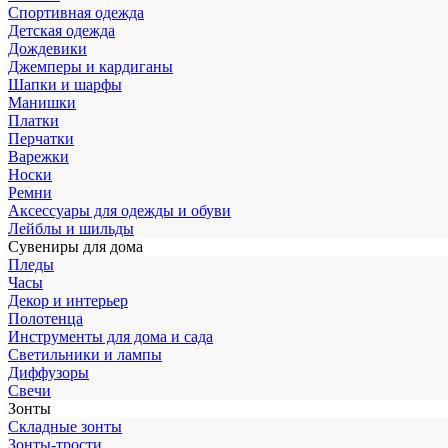
Спортивная одежда
Детская одежда
Дождевики
Джемперы и кардиганы
Шапки и шарфы
Манишки
Платки
Перчатки
Варежки
Носки
Ремни
Аксессуары для одежды и обуви
Лейблы и шильды
Сувениры для дома
Пледы
Часы
Декор и интерьер
Полотенца
Инструменты для дома и сада
Светильники и лампы
Диффузоры
Свечи
Зонты
Складные зонты
Зонты-трости