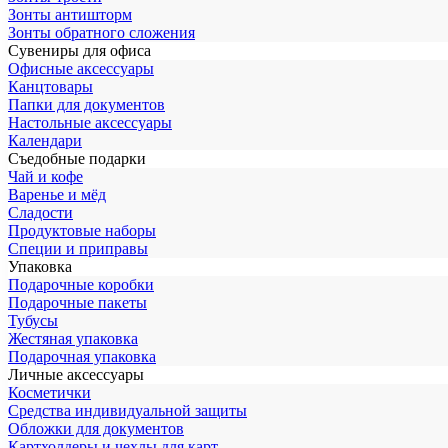
Зонты антишторм
Зонты обратного сложения
Сувениры для офиса
Офисные аксессуары
Канцтовары
Папки для документов
Настольные аксессуары
Календари
Съедобные подарки
Чай и кофе
Варенье и мёд
Сладости
Продуктовые наборы
Специи и приправы
Упаковка
Подарочные коробки
Подарочные пакеты
Тубусы
Жестяная упаковка
Подарочная упаковка
Личные аксессуары
Косметички
Средства индивидуальной защиты
Обложки для документов
Картхолдеры и чехлы для карт