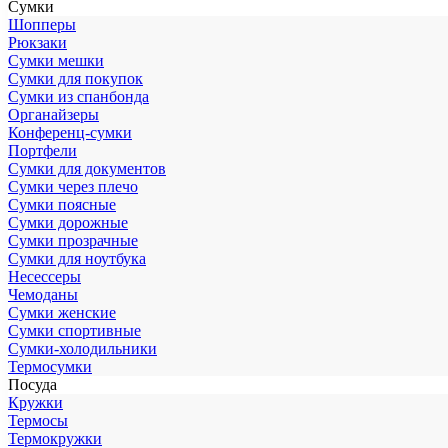
Сумки
Шопперы
Рюкзаки
Сумки мешки
Сумки для покупок
Сумки из спанбонда
Органайзеры
Конференц-сумки
Портфели
Сумки для документов
Сумки через плечо
Сумки поясные
Сумки дорожные
Сумки прозрачные
Сумки для ноутбука
Несессеры
Чемоданы
Сумки женские
Сумки спортивные
Сумки-холодильники
Термосумки
Посуда
Кружки
Термосы
Термокружки