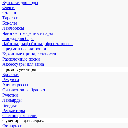
Бутылки для воды
Фляги
Стаканы
Тарелки
Бокалы
Ланчбоксы
Чайные и кофейные пары
Посуда для бара
Чайники, кофейники, френч-прессы
Предметы сервировки
Кухонные принадлежности
Разделочные доски
Аксессуары для вина
Промо-сувениры
Брелоки
Ремувки
Антистрессы
Силиконовые браслеты
Рулетки
Ланьярды
Бейджи
Ретракторы
Светоотражатели
Сувениры для отдыха
Фонарики