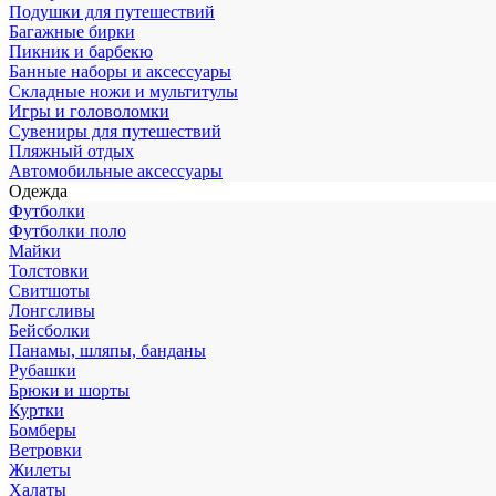
Подушки для путешествий
Багажные бирки
Пикник и барбекю
Банные наборы и аксессуары
Складные ножи и мультитулы
Игры и головоломки
Сувениры для путешествий
Пляжный отдых
Автомобильные аксессуары
Одежда
Футболки
Футболки поло
Майки
Толстовки
Свитшоты
Лонгсливы
Бейсболки
Панамы, шляпы, банданы
Рубашки
Брюки и шорты
Куртки
Бомберы
Ветровки
Жилеты
Халаты