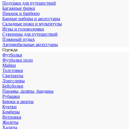
Подушки для путешествий
Багажные бирки
Пикник и барбекю
Банные наборы и аксессуары
Складные ножи и мультитулы
Игры и головоломки
Сувениры для путешествий
Пляжный отдых
Автомобильные аксессуары
Одежда
Футболки
Футболки поло
Майки
Толстовки
Свитшоты
Лонгсливы
Бейсболки
Панамы, шляпы, банданы
Рубашки
Брюки и шорты
Куртки
Бомберы
Ветровки
Жилеты
Халаты