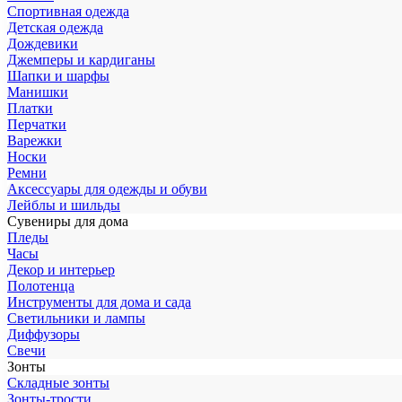
Спортивная одежда
Детская одежда
Дождевики
Джемперы и кардиганы
Шапки и шарфы
Манишки
Платки
Перчатки
Варежки
Носки
Ремни
Аксессуары для одежды и обуви
Лейблы и шильды
Сувениры для дома
Пледы
Часы
Декор и интерьер
Полотенца
Инструменты для дома и сада
Светильники и лампы
Диффузоры
Свечи
Зонты
Складные зонты
Зонты-трости