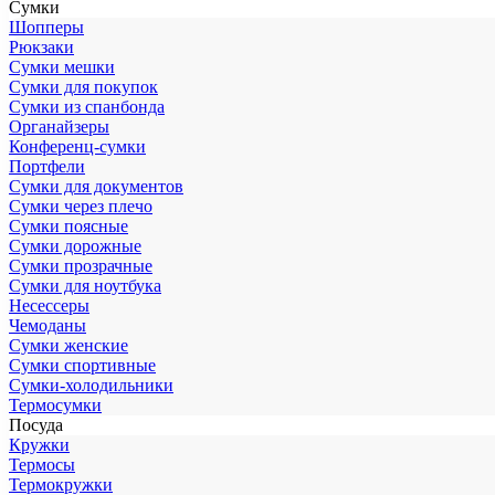
Сумки
Шопперы
Рюкзаки
Сумки мешки
Сумки для покупок
Сумки из спанбонда
Органайзеры
Конференц-сумки
Портфели
Сумки для документов
Сумки через плечо
Сумки поясные
Сумки дорожные
Сумки прозрачные
Сумки для ноутбука
Несессеры
Чемоданы
Сумки женские
Сумки спортивные
Сумки-холодильники
Термосумки
Посуда
Кружки
Термосы
Термокружки