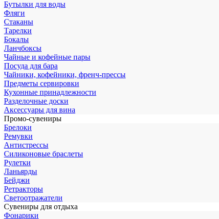
Бутылки для воды
Фляги
Стаканы
Тарелки
Бокалы
Ланчбоксы
Чайные и кофейные пары
Посуда для бара
Чайники, кофейники, френч-прессы
Предметы сервировки
Кухонные принадлежности
Разделочные доски
Аксессуары для вина
Промо-сувениры
Брелоки
Ремувки
Антистрессы
Силиконовые браслеты
Рулетки
Ланьярды
Бейджи
Ретракторы
Светоотражатели
Сувениры для отдыха
Фонарики