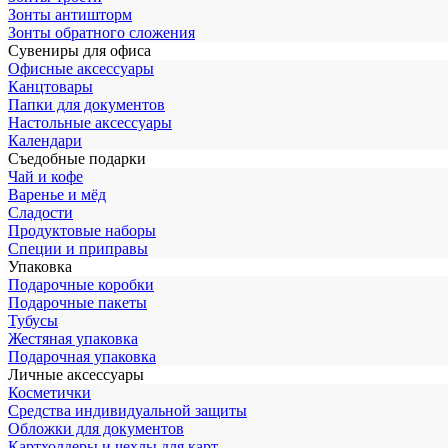
Зонты антишторм
Зонты обратного сложения
Сувениры для офиса
Офисные аксессуары
Канцтовары
Папки для документов
Настольные аксессуары
Календари
Съедобные подарки
Чай и кофе
Варенье и мёд
Сладости
Продуктовые наборы
Специи и приправы
Упаковка
Подарочные коробки
Подарочные пакеты
Тубусы
Жестяная упаковка
Подарочная упаковка
Личные аксессуары
Косметички
Средства индивидуальной защиты
Обложки для документов
Картхолдеры и чехлы для карт