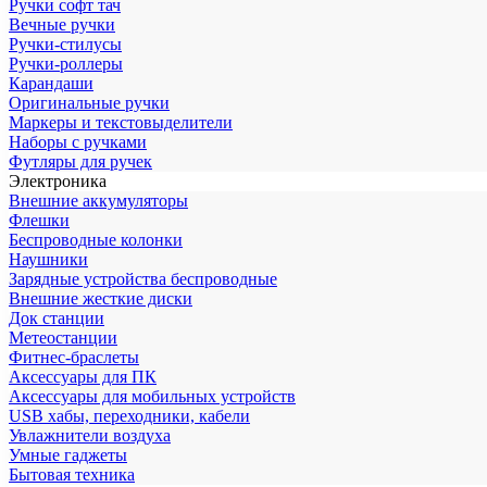
Ручки софт тач
Вечные ручки
Ручки-стилусы
Ручки-роллеры
Карандаши
Оригинальные ручки
Маркеры и текстовыделители
Наборы с ручками
Футляры для ручек
Электроника
Внешние аккумуляторы
Флешки
Беспроводные колонки
Наушники
Зарядные устройства беспроводные
Внешние жесткие диски
Док станции
Метеостанции
Фитнес-браслеты
Аксессуары для ПК
Аксессуары для мобильных устройств
USB хабы, переходники, кабели
Увлажнители воздуха
Умные гаджеты
Бытовая техника